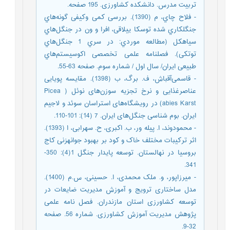
تربیت مدرس. دانشکده کشاورزی. 195 صفحه.
- فلاح چاي، م (1390). بررسی کمی وکیفی گونه‌هاي
جنگلکاري شده توسکا ییلاقی، افرا و ون در جنگل‌هاي
سیاهکل (مطالعه موردي: در سري 1 جنگل‌هاي
توتکی). فصلنامه علمی تخصصی اکوسیستم‌هاي
طبیعی ایران/ سال اول / شماره سوم. صفحه 63-55.
- قاسمی‌آقباش، ف. برگ، ب (1398). مقایسه پویایی
عناصرغذایی و نرخ تجزیه سوزن‌های نوئل ( Picea
abies Karst) در رویشگاه‌های استراسان سوئد و لاجیم
ایران. بوم شناسی جنگل‌های ایران. 7 (14): 101-110.
- محمودوند، ا. پیله ور، ب. اکبری، ح. سهرابی، ا (1393).
اثر ترکیبات مختلف خاک و کود بر بهبود جوانه‏زنی کاج
بروسیا در نهالستان. توسعه پایدار جنگل 1(4): 350-
341.
- میرزاپور، و. ملک محمدی، ا. حسینی، س.م (1400).
مدل ساختاری ترویج و آموزش مدیریت ضایعات در
توسعه کشاورزی استان مازندران. فصل نامه علمی
پژوهش مدیریت آموزش کشاورزی. شماره 56. صفحه
32-9.