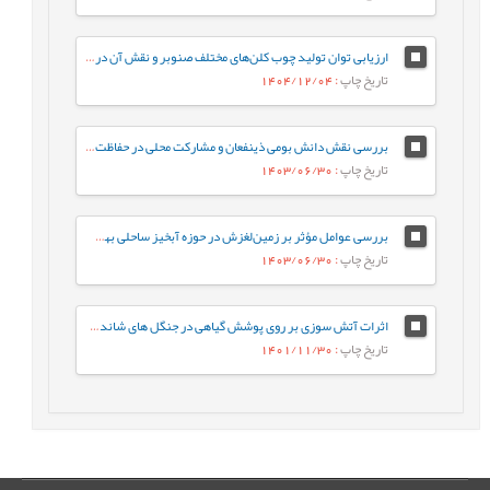
ارزیابی توان تولید چوب کلن‌های مختلف صنوبر و نقش آن در توسعه پایدار منابع جنگلی
تاریخ چاپ
: 1404/12/04
بررسی نقش دانش بومی ذینفعان و مشارکت محلی در حفاظت پایدار از جنگل‌ (مطالعه موردی: جنگل‌های غرب استان گیلان)
تاریخ چاپ
: 1403/06/30
بررسی عوامل مؤثر بر زمین‌لغزش در حوزه آبخیز ساحلی بهشهر-گلوگاه با استفاده از مکسنت در استان مازندران
تاریخ چاپ
: 1403/06/30
اثرات آتش سوزی بر روی پوشش گیاهی در جنگل های شاندرمن
تاریخ چاپ
: 1401/11/30