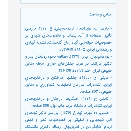
منابع و مأخذ
:
- پارسا، پ. علیزاده، ا. فریدحسینی، ع. 1399. بررسی
تأثیر استفاده از آب، پساب و فاضلاب‌های شهری بر
خصوصیات جوانه‌زنی گیاه زبان گنجشک. نشریه آبیاری
و زهکشی ایران. 2 (14): 649-637.
- پورمجیدیان، م. ر (1379). مطالعه نحوه رویاندن بذر و
تکثیر بارانک در غرب جنگل‌های خزری. مجله منابع
طبیعی ایران. جلد 53 (2): 139-131.
- ثابتي، ح (1355). جنگلها، درختان و درختچه‌هاي
ايران. انتشارات سازمان تحقيقات كشاورزي و منابع
طبيعي . 807 صفحه.
- ثابتی، ح (1381). جنگل‌ها، درختان و درختچه‌های
ایران، انتشارات دانشگاه یزد، چاپ اول، 886 صفحه.
- حسن‌زاده قورت تپه، ع (1379). بررسی تأثیر کودهای
آلی، شیمیایی و تلفیقی بر خصوصیات کمی و کیفی
ارقام آفتابگردان در آذربایجان. رساله دکتری دانشگاه