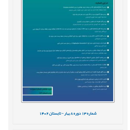
شماره
13
دوره
8
بهار - تابستان
1402