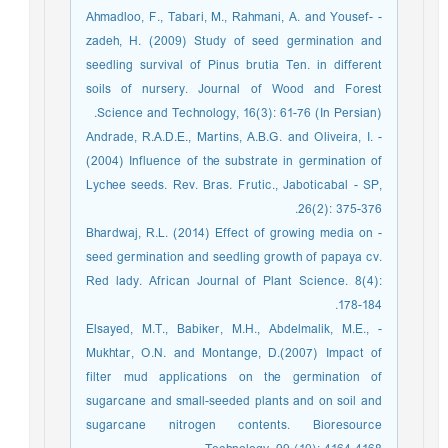
- Ahmadloo, F., Tabari, M., Rahmani, A. and Yousef-
zadeh, H. (2009) Study of seed germination and
seedling survival of Pinus brutia Ten. in different
soils of nursery. Journal of Wood and Forest
Science and Technology, 16(3): 61-76 (In Persian).
- Andrade, R.A.D.E., Martins, A.B.G. and Oliveira, I.
(2004) Influence of the substrate in germination of
Lychee seeds. Rev. Bras. Frutic., Jaboticabal - SP,
26(2): 375-376.
- Bhardwaj, R.L. (2014) Effect of growing media on
seed germination and seedling growth of papaya cv.
Red lady. African Journal of Plant Science. 8(4):
178-184.
- Elsayed, M.T., Babiker, M.H., Abdelmalik, M.E.,
Mukhtar, O.N. and Montange, D.(2007) Impact of
filter mud applications on the germination of
sugarcane and small-seeded plants and on soil and
sugarcane nitrogen contents. Bioresource