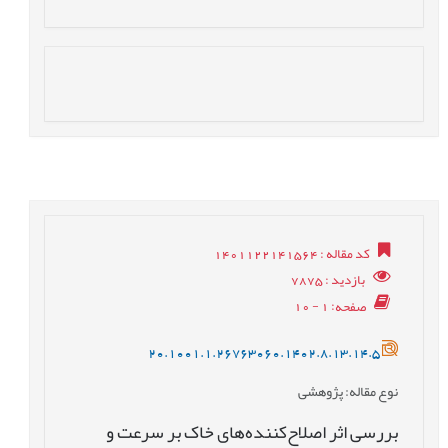
کد مقاله
: 1401122141564
بازدید
: 7875
صفحه
: 1 - 10
20.1001.1.26763060.1402.8.13.14.5
نوع مقاله
: پژوهشی
بررسی اثر اصلاح‌کننده‌های خاک بر سرعت و