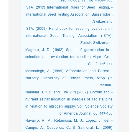
Technology, 99 (10): 4164-4168.
- ISTA (2017) International Rules for Seed Testing,
International Seed Testing Association, Bassersdorf,
Switzerland.
- ISTA. (2009) Hand book for seedling evaluation.
International Seed Testing Assosiation (ISTA).
Zurich. Switzerland.
- Maguire, J. D. (1962) Speed of germination in
selection and evaluation for seedling vigor. Crop
Sci. 2: 176-177.
- Mossadegh, A. (1999) Afforestation and Forest
Nursery. University of Tehran Press, 516p (In
Persian).
- Nambiar, E.K.S. and Fife D.N.(2007) Growth and
nutrient retranslocation in needles of radiata pine
in relation to nitrogen supply. Soil Science Society
of America Journal, 60: 147-156.
- Navarro, R. M., Retamosa, M. J., Lopez, J., del
Campo, A., Ceaceros, C., & Salmoral, L. (2006)