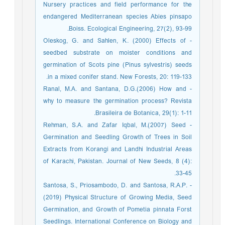
Nursery practices and field performance for the
endangered Mediterranean species Abies pinsapo
Boiss. Ecological Engineering, 27(2), 93-99.‏
- Oleskog, G. and Sahlen, K. (2000) Effects of
seedbed substrate on moister conditions and
germination of Scots pine (Pinus sylvestris) seeds
in a mixed conifer stand. New Forests, 20: 119-133.
- Ranal, M.A. and Santana, D.G.(2006) How and
why to measure the germination process? Revista
Brasileira de Botanica, 29(1): 1-11.
- Rehman, S.A. and Zafar Iqbal, M.(2007) Seed
Germination and Seedling Growth of Trees in Soil
Extracts from Korangi and Landhi Industrial Areas
of Karachi, Pakistan. Journal of New Seeds, 8 (4):
33-45.
- Santosa, S., Priosambodo, D. and Santosa, R.A.P.
(2019) Physical Structure of Growing Media, Seed
Germination, and Growth of Pometia pinnata Forst
Seedlings. International Conference on Biology and