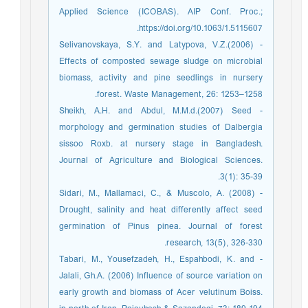
Applied Science (ICOBAS). AIP Conf. Proc.;
https://doi.org/10.1063/1.5115607.
- Selivanovskaya, S.Y. and Latypova, V.Z.(2006)
Effects of composted sewage sludge on microbial
biomass, activity and pine seedlings in nursery
forest. Waste Management, 26: 1253–1258.
- Sheikh, A.H. and Abdul, M.M.d.(2007) Seed
morphology and germination studies of Dalbergia
sissoo Roxb. at nursery stage in Bangladesh.
Journal of Agriculture and Biological Sciences.
3(1): 35-39.
- Sidari, M., Mallamaci, C., & Muscolo, A. (2008)
Drought, salinity and heat differently affect seed
germination of Pinus pinea. Journal of forest
research, 13(5), 326-330.‏
- Tabari, M., Yousefzadeh, H., Espahbodi, K. and
Jalali, Gh.A. (2006) Influence of source variation on
early growth and biomass of Acer velutinum Boiss.