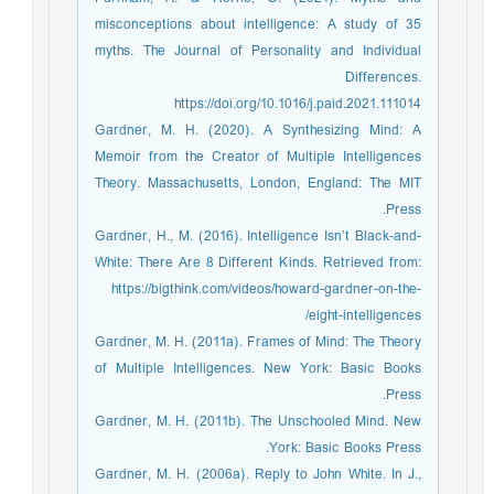
misconceptions about intelligence: A study of 35
myths. The Journal of Personality and Individual
Differences.
https://doi.org/10.1016/j.paid.2021.111014
Gardner, M. H. (2020). A Synthesizing Mind: A
Memoir from the Creator of Multiple Intelligences
Theory. Massachusetts, London, England: The MIT
Press.
Gardner, H., M. (2016). Intelligence Isn’t Black-and-
White: There Are 8 Different Kinds. Retrieved from:
https://bigthink.com/videos/howard-gardner-on-the-
eight-intelligences/
Gardner, M. H. (2011a). Frames of Mind: The Theory
of Multiple Intelligences. New York: Basic Books
Press.
Gardner, M. H. (2011b). The Unschooled Mind. New
York: Basic Books Press.
Gardner, M. H. (2006a). Reply to John White. In J.,