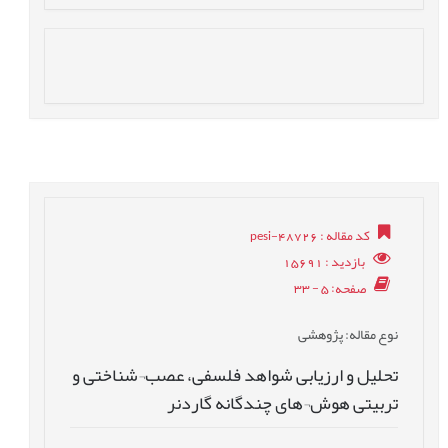
کد مقاله
: pesi-48726
بازدید
: 15691
صفحه
: 5 - 33
نوع مقاله
: پژوهشی
تحلیل و ارزیابی شواهد فلسفی، عصب¬شناختی و
تربیتی هوش¬های چندگانه گاردنر