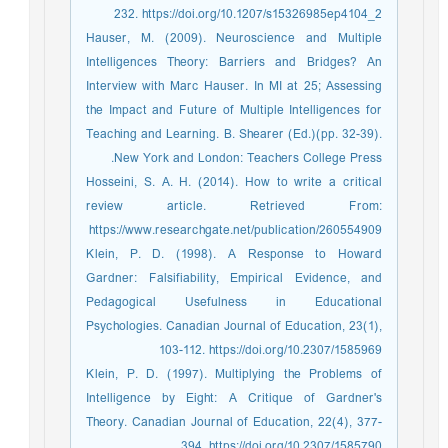
232. https://doi.org/10.1207/s15326985ep4104_2
Hauser, M. (2009). Neuroscience and Multiple
Intelligences Theory: Barriers and Bridges? An
Interview with Marc Hauser. In MI at 25; Assessing
the Impact and Future of Multiple Intelligences for
Teaching and Learning. B. Shearer (Ed.)(pp. 32-39).
New York and London: Teachers College Press.
Hosseini, S. A. H. (2014). How to write a critical
review article. Retrieved From:
https://www.researchgate.net/publication/260554909
Klein, P. D. (1998). A Response to Howard
Gardner: Falsifiability, Empirical Evidence, and
Pedagogical Usefulness in Educational
Psychologies. Canadian Journal of Education, 23(1),
103-112. https://doi.org/10.2307/1585969
Klein, P. D. (1997). Multiplying the Problems of
Intelligence by Eight: A Critique of Gardner's
Theory. Canadian Journal of Education, 22(4), 377-
394. https://doi.org/10.2307/1585790.