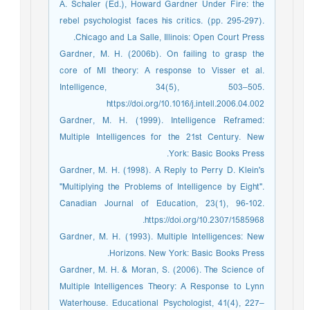
A. Schaler (Ed.), Howard Gardner Under Fire: the
rebel psychologist faces his critics. (pp. 295-297).
Chicago and La Salle, Illinois: Open Court Press.
Gardner, M. H. (2006b). On failing to grasp the
core of MI theory: A response to Visser et al.
Intelligence, 34(5), 503–505.
https://doi.org/10.1016/j.intell.2006.04.002
Gardner, M. H. (1999). Intelligence Reframed:
Multiple Intelligences for the 21st Century. New
York: Basic Books Press.
Gardner, M. H. (1998). A Reply to Perry D. Klein's
"Multiplying the Problems of Intelligence by Eight".
Canadian Journal of Education, 23(1), 96-102.
https://doi.org/10.2307/1585968.
Gardner, M. H. (1993). Multiple Intelligences: New
Horizons. New York: Basic Books Press.
Gardner, M. H. & Moran, S. (2006). The Science of
Multiple Intelligences Theory: A Response to Lynn
Waterhouse. Educational Psychologist, 41(4), 227–