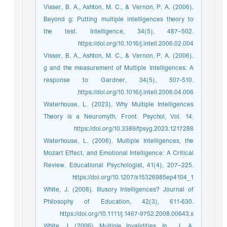
Visser, B. A., Ashton, M. C., & Vernon, P. A. (2006).
Beyond g: Putting multiple intelligences theory to
the test. Intelligence, 34(5), 487–502.
https://doi.org/10.1016/j.intell.2006.02.004
Visser, B. A., Ashton, M. C., & Vernon, P. A. (2006).
g and the measurement of Multiple Intelligences: A
response to Gardner, 34(5), 507-510.
https://doi.org/10.1016/j.intell.2006.04.006.
Waterhouse, L. (2023). Why Multiple Intelligences
Theory is a Neuromyth. Front. Psychol, Vol. 14.
https://doi.org/10.3389/fpsyg.2023.1217288
Waterhouse, L. (2006). Multiple Intelligences, the
Mozart Effect, and Emotional Intelligence: A Critical
Review. Educational Psychologist, 41(4), 207–225.
https://doi.org/10.1207/s15326985ep4104_1
White, J. (2008). Illusory Intelligences? Journal of
Philosophy of Education, 42(3), 611-630.
https://doi.org/10.1111/j.1467-9752.2008.00643.x
White, J. (2006). Multiple Invalidities. In . J., A.