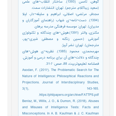
کوهن، تامس (1393). ساختار انقلاب¬های علمی
(سعید زیباکلام، مترجم). تهران: انتشارات سمت.
مجدفر، مرتضی؛ اصلانی، ابراهیم و سلیقه¬دار، لیلا
(1394). دست¬نامه¬ی شهاب (راهنمای آموزگاران و
مدیران). تهران: موسسه فرهنگی مدرسه برهان.
مکنزی، والتر (1391).هوش¬های چندگانه و تکنولوژی
آموزشی (حسین زنگنه و مصطفی شیری¬پور،
مترجمان). تهران: نشر آییژ.
مهرمحمدی، محمود (1385). نظریه¬ی هوش¬های
چندگانه و دلالت¬های آن برای برنامه درسی و آموزش.
فصلنامه تعلیم‌و‌تربیت، 88، صص: 7-31.
Asodan, F. (2017). The Problematic Search for The
Nature of Intelligence: Philosophical Reactions and
Projections. Journal of Interdisciplinary Studies,
3(1), 143-165.
https://philpapers.org/archive/FATTPS.pdf.
Benisz, M., Willis, J. O., & Dumon, R. (2018). Abuses
and Misuses of Intelligence Tests: Facts and
Misconceptions. In A. B. Kaufman & J. C. Kaufman