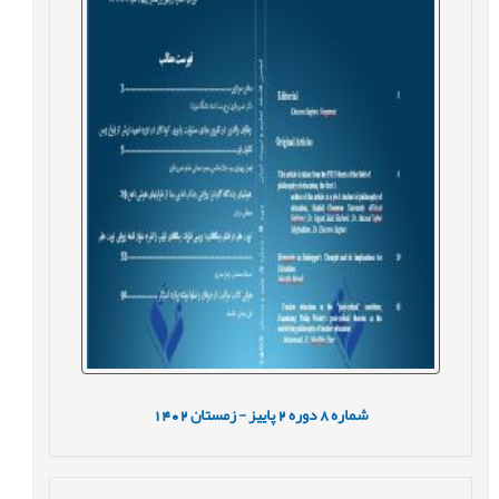
شماره
8
دوره
2
پاییز - زمستان
1402