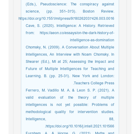
(Eds.), Pseudoscience: The conspiracy against
science, (pp. 351–373). Boston Review.
https://doi.org/10.7551/mitpress/9780262037426.003.0016
Cave, S. (2020). Intelligence: A History. Retrieved
from: https://aeon.co/essays/on-the-dark-history-of-
intelligence-as-domination
Chomsky, N. (2009). A Conversation About Multiple
Intelligences, An Interview with Noam Chomsky. In
Shearer (Ed.), MI at 25; Assessing the Impact and
Future of Multiple Intelligences for Teaching and
Learning. B. (pp. 25-31). New York and London:
Teachers College Press.
Ferrero, M. Vadillo M. A. & Leon S. P. (2021). A
valid evaluation of the theory of multiple
intelligences is not yet possible: Problems of
methodological quality for intervention studies.
Intelligence, 88,
https://doi.org/10.1016/j.intell.2021.101566.
Furnham, A. & Horne, G. (2021). Myths and