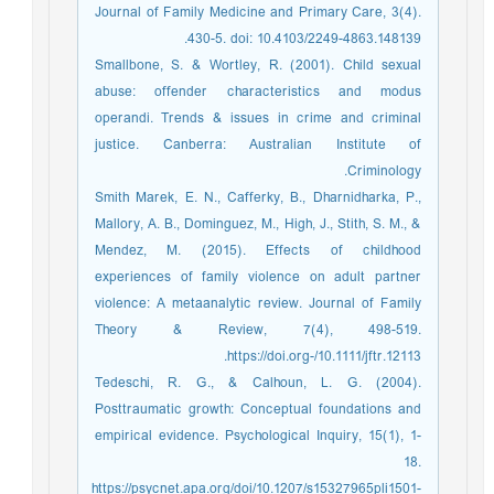
Journal of Family Medicine and Primary Care, 3(4).
430-5. doi: 10.4103/2249-4863.148139.
Smallbone, S. & Wortley, R. (2001). Child sexual
abuse: offender characteristics and modus
operandi. Trends & issues in crime and criminal
justice. Canberra: Australian Institute of
Criminology.
Smith Marek, E. N., Cafferky, B., Dharnidharka, P.,
Mallory, A. B., Dominguez, M., High, J., Stith, S. M., &
Mendez, M. (2015). Effects of childhood
experiences of family violence on adult partner
violence: A metaanalytic review. Journal of Family
Theory & Review, 7(4), 498-519.
https://doi.org-/10.1111/jftr.12113.
Tedeschi, R. G., & Calhoun, L. G. (2004).
Posttraumatic growth: Conceptual foundations and
empirical evidence. Psychological Inquiry, 15(1), 1-
18.
https://psycnet.apa.org/doi/10.1207/s15327965pli1501-