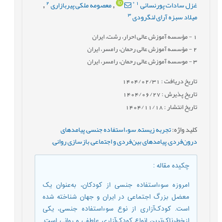
2
*
1
غزل سادات پورنسائی
معصومه ملکی پیربازاری
,
,
3
میلاد سبزه آرای لنگرودی
1
- مؤسسه آموزش عالی احرار، رشت، ایران
2
- مؤسسه آموزش عالی رحمان، رامسر، ایران
3
- موسسه آموزش عالی رحمان، رامسر، ایران
تاریخ دریافت : 1404/02/31
تاریخ پذیرش : 1404/06/27
تاریخ انتشار : 1404/11/18
کلید واژه
:
تجربه زیسته
,
سوءاستفاده جنسی
,
پیامدهای
درون‌فردی
,
پیامدهای بین‌فردی و اجتماعی
,
بازسازی روانی
,
چکیده مقاله
:
امروزه سوءاستفاده جنسی از کودکان، به‌عنوان یک
معضل بزرگ اجتماعی در ایران و جهان شناخته شده
است. کودک‌آزاری از نوع سوءاستفاده جنسی، یکی
ازخطرناک‌ترین انواع کودک‌آزاری عاطفی و روانی است.