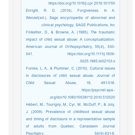
https://doi.org/10.1016/j.cpr.2019.101750.
Enright, R. D. (2014). Forgiveness. In A.
Wenzel(ed.), Sage encyclopedia of abnormal and
clinical psychology. SAGE Publications, Inc.
Finkelhor, D., & Browne, A. (1985). The traumatic
impact of child sexual abuse: A conceptualization.
American Journal of Orthopsychiatry, 55(4), 530-
541. https://doi.org/10.1111/j.1939-
0025.1985.tb02703.x.
Fontes, L. A., & Plummer, C. (2010). Cultural issues
in disclosures of child sexual abuse. Journal of
Child Sexual Abuse, 19, 491-518.
https://psycnet.apa.-
org/doi/10.1080/10538712.2010.512520.
Hébert, M., Tourigny, M., Cyr, M., McDuff, P., & Joly,
J. (2009). Prevalence of childhood sexual abuse
and timing of disclosure in a representative sample
of adults from Quebec. Canadaein Journal
Psychiatry, 54(9),631-6.