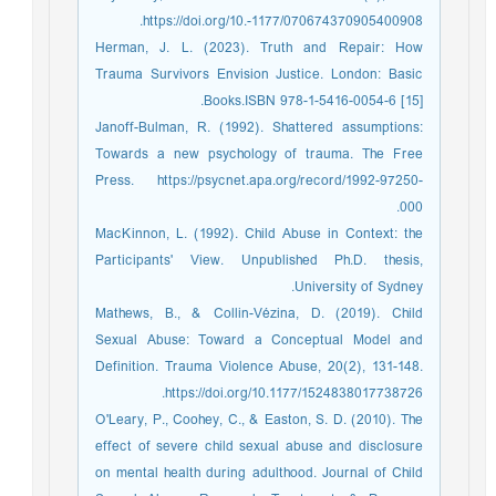
https://doi.org/10.-1177/070674370905400908.
Herman, J. L. (2023). Truth and Repair: How
Trauma Survivors Envision Justice. London: Basic
Books.ISBN 978-1-5416-0054-6 [15].
Janoff-Bulman, R. (1992). Shattered assumptions:
Towards a new psychology of trauma. The Free
Press. https://psycnet.apa.org/record/1992-97250-
000.
MacKinnon, L. (1992). Child Abuse in Context: the
Participants' View. Unpublished Ph.D. thesis,
University of Sydney.
Mathews, B., & Collin-Vézina, D. (2019). Child
Sexual Abuse: Toward a Conceptual Model and
Definition. Trauma Violence Abuse, 20(2), 131-148.
https://doi.org/10.1177/1524838017738726.
O'Leary, P., Coohey, C., & Easton, S. D. (2010). The
effect of severe child sexual abuse and disclosure
on mental health during adulthood. Journal of Child