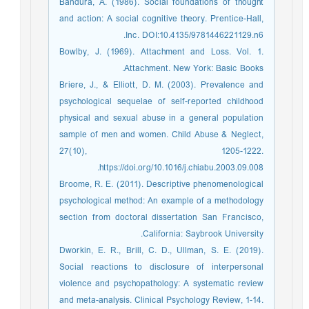
Bandura, A. (1986). Social foundations of thought
and action: A social cognitive theory. Prentice-Hall,
Inc. DOI:10.4135/9781446221129.n6.
Bowlby, J. (1969). Attachment and Loss. Vol. 1.
Attachment. New York: Basic Books.
Briere, J., & Elliott, D. M. (2003). Prevalence and
psychological sequelae of self-reported childhood
physical and sexual abuse in a general population
sample of men and women. Child Abuse & Neglect,
27(10), 1205-1222.
https://doi.org/10.1016/j.chiabu.2003.09.008.
Broome, R. E. (2011). Descriptive phenomenological
psychological method: An example of a methodology
section from doctoral dissertation San Francisco,
California: Saybrook University.
Dworkin, E. R., Brill, C. D., Ullman, S. E. (2019).
Social reactions to disclosure of interpersonal
violence and psychopathology: A systematic review
and meta-analysis. Clinical Psychology Review, 1-14.