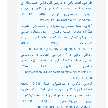
طراحی، اعتباریابی، و بررسی اثربخشی چندرسانه ای
آموزشی تربیت جنسی کودکان بر آگاهی والدین و
مربیان. پژوهشهای تربیتی، (43)9، 140-159.
.http://erj.khu.ac.ir/article-1-1001-fa.html
آزادی، اسما؛ سنجرانی، سعیده؛ و بخشایش، علیرضا
(1402). تجربة زیسته دختران از سوءاستفاده جنسی
در دوران کودکی: مطالعة کیفی. روانشناسی بالینی و
شخصیت، (2)21، 58-49.
https://doi.org/10.22070/cpap.2023.-15789.1197.
رضائی، یحیی (۱۴۰۰). بررسی حمایت از بزه‌دیدگی
جنسی اطفال و کودک‌آزاری در جامعه. پژوهش‌های
حقوقی قانون‌یار، (13)۴، ۷-۳۵.
https://ensani.ir/file/download-/article/1625891153-
10143-13-1.pdf .
کریمی، نرگس و شاهقلیان، مهناز (1401). رابطة
کودک‌آزاری با کندی زمان شناختی: اجتناب تجربه‌ای و
اختلال نقص توجه ـ بیش‌فعالی. فصلنامه پژوهشهای
نوین روان‌شناختی، (67)17، 229-237
.https://doi.org-/10.22034/jmpr.2022.15311.