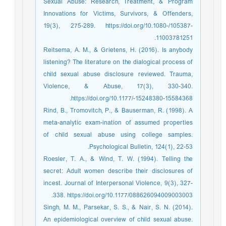
Sexual Abuse: Research, Treatment, & Program
Innovations for Victims, Survivors, & Offenders,
19(3), 275-289. https://doi.org/10.1080-/105387-
11003781251.
Reitsema, A. M., & Grietens, H. (2016). Is anybody
listening? The literature on the dialogical process of
child sexual abuse disclosure reviewed. Trauma,
Violence, & Abuse, 17(3), 330-340.
https://doi.org/10.1177/-15248380-15584368.
Rind, B., Tromovitch, P., & Bauserman, R. (1998). A
meta-analytic exam-ination of assumed properties
of child sexual abuse using college samples.
Psychological Bulletin, 124(1), 22-53.
Roesler, T. A., & Wind, T. W. (1994). Telling the
secret: Adult women describe their disclosures of
incest. Journal of Interpersonal Violence, 9(3), 327-
338. https://doi.org/10.1177/088626094009003003.
Singh, M. M., Parsekar, S. S., & Nair, S. N. (2014).
An epidemiological overview of child sexual abuse.