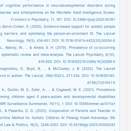
 of cognitive performance in neurodevelopmental disorders during
order and schizophrenia on the Wechsler Adult Intelligence Scales.
Frontiers in Psychiatry, 11, 187. DOI: 10.3389/-fpsyt.2020.00187.
., & Baron-Cohen, S. (2020). Evidence-based support for autistic people
ng barriers, and optimising the person-en-vironment fit. The Lancet
Neurology, 19(5), 434-451. DOI: 10.1016/-S1474-4422(20)30034-X.
, L., Mandy, W., ... & Ameis, S. H. (2019). Prevalence of co-occurring
 systematic review and meta-analysis. The Lancet Psychiatry, 6(10),
819-829. DOI: 10.1016/S2215-0366(19)30289-5.
Anagnostou, E., Boyd, B., ... & McCauley, J. B. (2022). The Lancet
rch in autism. The Lancet, 399(10321), 271-334. DOI: 10.1016/S0140-
6736(21)01541-5.
 A., Durkin, M. S., Esler, A., ... & Cogswell, M. E. (2021). Prevalence
among children aged 8 years-autism and developmental disabilities
WR Surveillance Summaries, 70(11), 1. DOI: 10.15585/mmwr.ss7011a1.
, D., & Pasaribu, D. D. (2023). Cooperation of Parents and Teacher in
oortime Method for Autistic Children At Pelangi Kasih Indramayu Slb
 of Law & Politics, 16(3), 3246-3253. DOI: 10.2478/bjlp-2023-00000243.