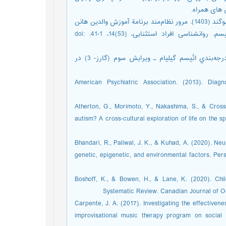
 های همراه.
محمدزاده، عادل؛ حسن‌زاده، سعید؛ شکوهی‌یکتا، محسن؛ و قاسم زاده، سوگند (1403). مرور نظام‌مند برنامة آموزش والدین هانن
بر مهارت‌های ارتباطی، تعاملی و زبانی کودکان با اختلال طیف اتیسم. روانشناسی افراد استثنایی، (53)14، 1-41. doi:
مینائی، اصغر و ناظری، ساناز (1397). ويژگي‌هاي روان‌سنجي مقياس درجه‌بندي اتُيسم گيليام ـ ويرايش سوم (گارز- 3) در
American Psychiatric Association. (2013). Diagn
Atherton, G., Morimoto, Y., Nakashima, S., & Cross
autism? A cross-cultural exploration of life on the 
Bhandari, R., Paliwal, J. K., & Kuhad, A. (2020). N
genetic, epigenetic, and environmental factors. Per
Boshoff, K., & Bowen, H., & Lane, K. (2020). Ch
Systematic Review. Canadian Journal of O
Carpente, J. A. (2017). Investigating the effectivene
improvisational music therapy program on social