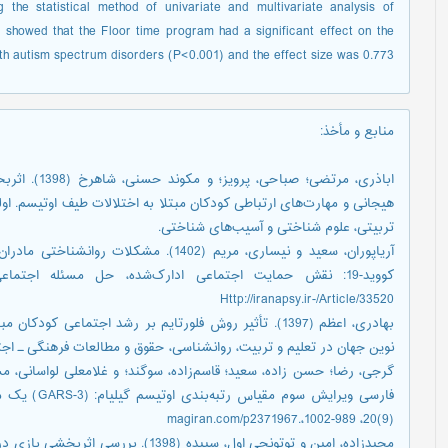
the statistical method of univariate and multivariate analysis of
s showed that the Floor time program had a significant effect on the
th autism spectrum disorders (P<0.001) and the effect size was 0.773.
منابع و مأخذ
:
اباذری، مرتضی
هیجانی و مهارت‌های ارتباطی کودکان مبتلا به اختلالات طیف اوتیسم. او
تربیتی، علوم شناختی و آسیب‌های شناختی.
آریاپوران، سعید و نیساری، مریم (1402). مش
Http://iranapsy.ir-/Article/33520
بهادری، اعظم (1397). تأثیر روش فلورتایم بر رشد اجتماعی
نوین جهان در تعلیم و تربیت، روانشناسی، حقوق و مطالعات فرهنگی ـ اجت
فارسی ویرایش
(9)20، 989-1002،.magiran.com/p2371967
مجیدزاده، امین و توتونچی اول، سپیده (8