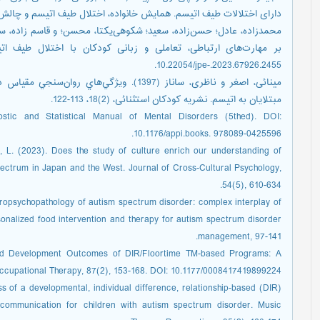
دارای اختلالات طیف اتیسم. همایش خانواده، اختلال طیف اتیسم و چالش
10.22054/jpe-.2023.67926.2455.
مبتلايان به اتيسم. نشریه کودکان استثنائی، (2)18، 113-122.
ostic and Statistical Manual of Mental Disorders (5thed). DOI:
10.1176/appi.books. 978089-0425596.
, L. (2023). Does the study of culture enrich our understanding of
spectrum in Japan and the West. Journal of Cross-Cultural Psychology,
54(5), 610-634.
europsychopathology of autism spectrum disorder: complex interplay of
sonalized food intervention and therapy for autism spectrum disorder
management, 97-141.
ild Development Outcomes of DIR/Floortime TM-based Programs: A
ccupational Therapy, 87(2), 153-168. DOI: 10.1177/0008417419899224
ss of a developmental, individual difference, relationship-based (DIR)
 communication for children with autism spectrum disorder. Music