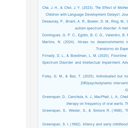
Cha, J. H., & Choi, J. Y. (2023). The Effect of Mot
Children with Language Development Delays1. Jour
Desaunay, P., Briant, A. R., Bowler, D. M., Ring, M., 
autism spectrum disorder: A meta
Domingues, G. P. C., Egidio, B. C. G., Valandro, B. F
Martins, N. (2024). Atraso no desenvolvimento 
Transtorno do Espec
Firnady, D. L., & Boediman, L. M. (2020). Floortime
Spectrum Disorder and Intellectual Impairment. Ad
Foley, G. M., & Baz, T. (2025). Individuated but n
DIR/psychodynamic intervent
G
Greenspan, D., Canchola, A. J., MacPhail, L. A., Cheik
therapy on frequency of oral warts. 
Greenspan, S., Wieder, S., & Simons R. (1998). Th
Greenspan, S. I. (1992). Infancy and early childhood