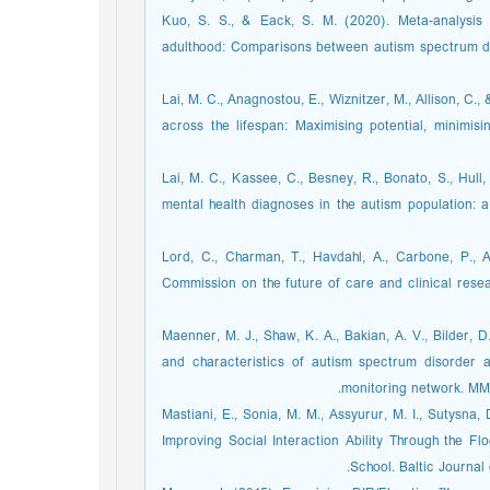
Kuo, S. S., & Eack, S. M. (2020). Meta-analysis
adulthood: Comparisons between autism spectrum dis
Lai, M. C., Anagnostou, E., Wiznitzer, M., Allison, C
across the lifespan: Maximising potential, minimisi
Lai, M. C., Kassee, C., Besney, R., Bonato, S., Hull
mental health diagnoses in the autism population: a
Lord, C., Charman, T., Havdahl, A., Carbone, P., 
Commission on the future of care and clinical resea
Maenner, M. J., Shaw, K. A., Bakian, A. V., Bilder, D.
and characteristics of autism spectrum disorder 
monitoring network. MM
Mastiani, E., Sonia, M. M., Assyurur, M. I., Sutysna
Improving Social Interaction Ability Through the Fl
School. Baltic Journal