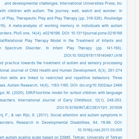
and developmental challenges. International Universities Press, Inc.
with children with autism: The journey: wait, watch and wonder. In
of Play, Therapeutic Play and Play Therapy (pp. 319-326). Routledge.
(2019). A meta-analysis of working memory in individuals with autism
orders. PloS one, 14(4), e0216198. DOI: 10.1371/journal.pone.0216198.
al/Relational Play Therapy Model in the Treatment of Infants and
m Spectrum Disorder. In Infant Play Therapy (pp. 141-156).
DOI:10.1002/9781119140467.ch18.
ed practice towards the treatment of autism and sensory processing
ational Journal of Child Health and Human Development, 6(3), 267-274.
ion skills are linked to restricted and repetitive behaviors: Three
ses. Autism Research, 14(6), 1163-1185. DOI: doi.org/10.1002/aur.2468
l, M. (2020). DIR/Floortime model for school children with language
eachers. International Journal of Early Childhood, 12(1), 248-263.
DOI:10.9756/INTJECSE/V12I1. 201008.
odrij, F., & van Rijn, S. (2017). Social attention and autism symptoms in
orders. Research in Developmental Disabilities, 64, 78-86. DOI:
10.1016/j.ridd.2017.03.005.
liam autism scaling scale based on DSM5. Tehran: University of Tehran.