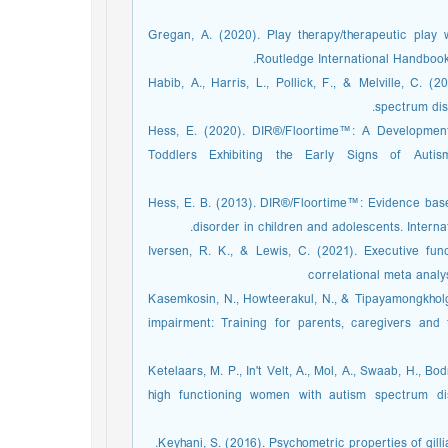
Gregan, A. (2020). Play therapy/therapeutic play 
Routledge International Handbook 
Habib, A., Harris, L., Pollick, F., & Melville, C. 
spectrum dis
Hess, E. (2020). DIR®/Floortime™: A Development
Toddlers Exhibiting the Early Signs of Autis
Hess, E. B. (2013). DIR®/Floortime™: Evidence bas
disorder in children and adolescents. Intern
Iversen, R. K., & Lewis, C. (2021). Executive funct
correlational meta analy
Kasemkosin, N., Howteerakul, N., & Tipayamongkholgu
impairment: Training for parents, caregivers and t
Ketelaars, M. P., In't Velt, A., Mol, A., Swaab, H., B
high functioning women with autism spectrum dis
Keyhani, S. (2016). Psychometric properties of gil