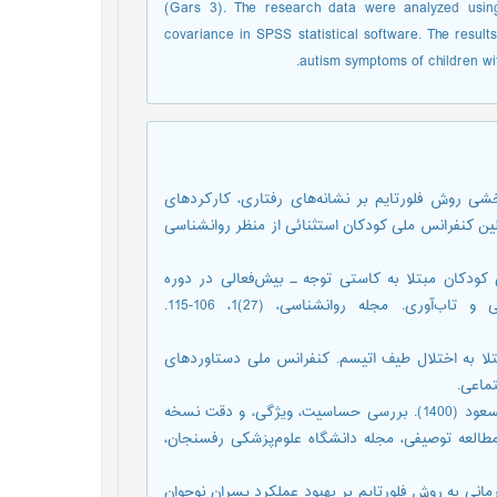
(Gars 3). The research data were analyzed using 
covariance in SPSS statistical software. The result
autism symptoms of children wi
؛ صباحی، پرویز؛ و مکوند حسنی، شاهرخ (1398). اثربخشی روش فلورتایم بر نشانه‌های رفتاری، کارکردهای
لین کنفرانس ملی کودکان استثنائی از منظر روانشناسی
کلات روانشناختی مادران کودکان مبتلا به کاستی توجه ـ بیش‌فعالی در دوره
کووید-19: نقش حمایت اجتماعی ادارک‌شده، حل مسئله اجتماعی و تاب‌آوری. مجله روانشناسی، (27)1، 106-115.
 کودکان مبتلا به اختلال طیف اتیسم. کنفرانس ملی دستاوردهای
ماعی.
گرجی، رضا؛ حسن زاده، سعید؛ قاسم‌زاده، سوگند؛ و غلامعلی لواسانی، مسعود (1400). بررسی حساسیت، ویژگی، و دقت نسخه
 سوم مقیاس رتبه‌بندی اوتیسم گیلیام: (GARS-3) یک مطالعه توصیفی، مجله دانشگاه علوم‌پزشکی رفسنجان،
139). بررسی اثربخشی بازی درمانی به روش فلورتایم بر بهبود عملکرد پسران نوجوان