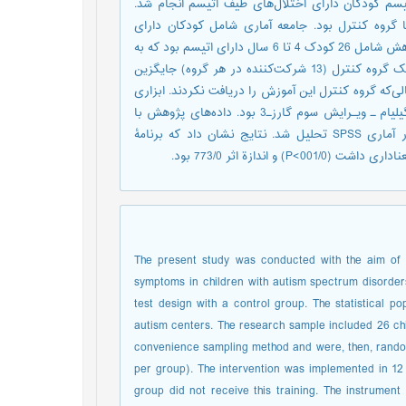
سم کودکان دارای اختلال‌های طیف اتیسم انجام شد.
از نوع شبه‎آزمایشی با طرح پیش‎آزمون پس‎آزمون با گروه کنترل بود. جامعه آماری شامل کودکان دارای
اختلال‌های طیف اتیسم مراکز اتیسم اصفهان در نظر گرفته شد. نمونه پژوهش شامل 26 کودک 4 تا 6 سال دارای اتیسم بود که به
روش در دسترس انتخاب و به صورت تصادفی در یک گروه آزمایش و یک گروه کنترل (13 شرکت‌کننده در هر گروه) جایگزین
 اجرا شد در حالی‌که گروه کنترل این آموزش را دریافت نکردند. ابزاری
که در این پژوهش مورد استفاده قرار گرفت مقیاس درجه‌بندي اُتيسم گيليام ـ ويـرايش سوم گارزـ3 بود. داده‌های پژوهش با
روش آماری تحلیل کوواریانس تک متغیری و چند متغیری در نرم‌افزار آماری SPSS تحلیل شد. نتایج نشان داد که برنامۀ
ندازة اثر 773/0 بود.
The present study was conducted with the aim of i
symptoms in children with autism spectrum disorder
test design with a control group. The statistical p
autism centers. The research sample included 26 chi
convenience sampling method and were, then, random
per group). The intervention was implemented in 12 
group did not receive this training. The instrument