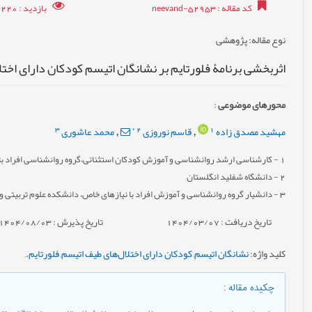
کد مقاله
: neevand-52953
بازدید
: 10220
نوع مقاله
: پژوهشی
اثربخشی برنامۀ فلورتایم بر نشانگان اتیسم کودکان دارای اخت
محورهای موضوعی
:
3
*
2
1
مهشید مصدق زاده
قاسم نوروزی
محمد عاشوری
,
,
1
- کارشناسی ارشد روانشناسی و آموزش کودکان استثنائی،گروه روانشناسی افراد با نی
2
- دانشگاه شفلید انگلستان
3
- دانشیار گروه روانشناسی و آموزش افراد با نیازهای خاص، دانشکده علوم تربیتی و 
تاریخ دریافت : 1404/03/07
تاریخ پذیرش : 1404/08/03
کلید واژه
:
نشانگان اتیسم
,
کودکان دارای اختلال‌های طیف اتیسم
,
فلورتایم.
,
چکیده مقاله
: