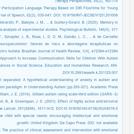
Therapy Perspectives, 35(2), 160-174.
her-Participation Language Therapy Based on DIR Floortime for Young
nal of Speech, 32(2), 035-047. DOI: 10.9756/INT-JECSE/V12I1.201008
Gérardin, P., Baleyte, J. M., ... & Guillery-Girard, B. (2020). Memory in
-analysis of experimental studies. Psychological Bulletin, 146(5), 377.
., Sznajder, L. B., Rosa, L. D. O. M., Galvão, L. C., ... & de Carvalho
neuropsicomotor: fatores de risco e abordagens terapêuticas no
tro Autista. Brazilian Journal of Health Review, 7(4), e72384-e72384.
 Approach to Increase Communication Skills for Children With Autism
vances in Social Science, Education and Humanities Research, 494.
DOI:10.2991/assehr.k.201125.007.
ot separated: A hypothetical understanding of anxiety in autism and
ion paradigm. In Understanding Autism (pp.293-321). Academic Press.
illiam, J. E. (2014). Gilliam autism rating scale-third edition (GARS- 3).
h, B., & Greenspan, J. S. (2001). Effect of highly active antiretroviral
The Lancet, 357(9266), 1411-1412. DOI:10.1016/S0140-6736(00)04578-5.
e child with special needs: encouraging intellectual and emotional
growth. United Kingdom: Da Capo Press. DIO: not available.
: The practice of clinical assessment and intervention with emotional