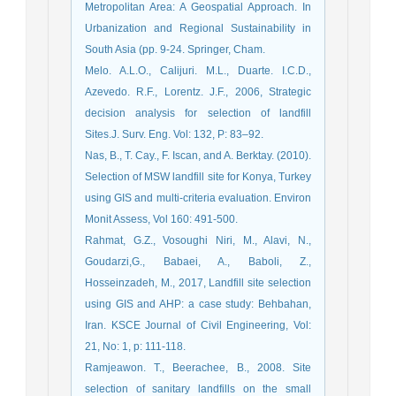
Metropolitan Area: A Geospatial Approach. In
Urbanization and Regional Sustainability in
South Asia (pp. 9-24. Springer, Cham.
Melo. A.L.O., Calijuri. M.L., Duarte. I.C.D.,
Azevedo. R.F., Lorentz. J.F., 2006, Strategic
decision analysis for selection of landfill
Sites.J. Surv. Eng. Vol: 132, P: 83–92.
Nas, B., T. Cay., F. Iscan, and A. Berktay. (2010).
Selection of MSW landfill site for Konya, Turkey
using GIS and multi-criteria evaluation. Environ
Monit Assess, Vol 160: 491-500.
Rahmat, G.Z., Vosoughi Niri, M., Alavi, N.,
Goudarzi,G., Babaei, A., Baboli, Z.,
Hosseinzadeh, M., 2017, Landfill site selection
using GIS and AHP: a case study: Behbahan,
Iran. KSCE Journal of Civil Engineering, Vol:
21, No: 1, p: 111-118.
Ramjeawon. T., Beerachee, B., 2008. Site
selection of sanitary landfills on the small