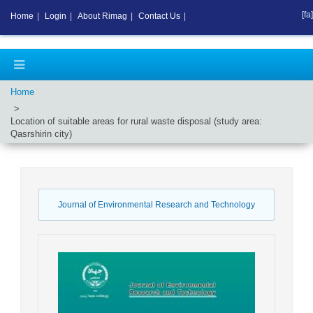
[fa]
Home
|
Login
|
About Rimag
|
Contact Us
|
Home
Location of suitable areas for rural waste disposal (study area:
Qasrshirin city)
Journal of Environmental Research and Technology