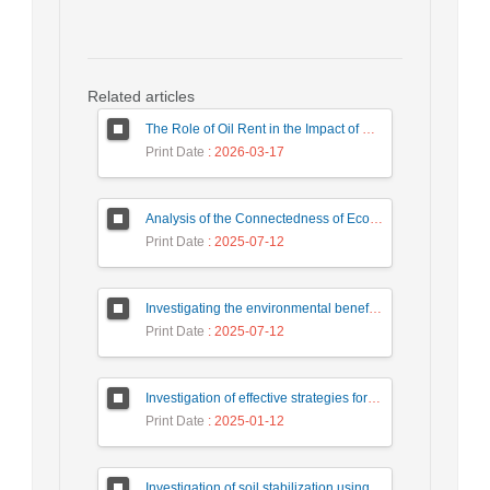
Related articles
The Role of Oil Rent in the Impact of Green Policies on Environmental Health in Iran
Print Date
: 2026-03-17
Analysis of the Connectedness of Economic and Environmental Volatility in Iran (2006–2023)
Print Date
: 2025-07-12
Investigating the environmental benefits and economics of integrated pest management (IPM)
Print Date
: 2025-07-12
Investigation of effective strategies for the sustainable management of water depth and level in Anzali wetland with emphasis on preventive and restorative approaches
Print Date
: 2025-01-12
Investigation of soil stabilization using cement and rice husk ash and the reduction of destructive environmental impacts