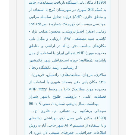
(1396)، مکان یابی ایستگاه بازیافت پسماندهای جامد
شهری در شهرستان کرج با استفاده از GIS به کمک
فرایند تحليل سلسله مراتبی (AHP و منطق فازی،
مهندسی بیوسیستم، دوره ۴۸، شماره ۱، ص ۱۴۵-۱۵۳
- زمانی، اصغر؛ احدنژادروشتی، محسن؛ هدایت نژاد
کاشی، سید مصطفی؛ ۱۳۹۲. ارزیابی و مکان یابی
مکان‌های مناسب دفن زباله در اراضی و مناطق
شمالی ایران با استفاده از مدل AHP (محدوده مورد
مطالعه: حوزه استحفاظی شهر قائمشهر)، پایاننامه
کارشناسی ارشد، دانشگاه زنجان
- سالاری، مرجان؛ معاضد،‌هادی؛ رادمنش، فریدون؛
۱۳۹۶ مکان یابی دفن پسماند شهری با استفاده از
AHP_fitzzy در محیط GIS (محدوده مورد مطالعه:
شهر شیراز)، فصلنامه علمی - پژوهشی طلوع
بهداشت، سال یازدهم، شماره ۱، صص: ۱۰۹ -96
- صیحانی پرشکوه. ر.، دهقانی. م.، قادری. ح.،
(1390)‌، مکان یابی محل دفن بهداشتی زباله‌های
شهر حاجی آباد به روش AHP و با استفاده از سیستم
اطلاعات جغرافیایی، جغرفیای طبیعی لار‌، دوره 4‌،