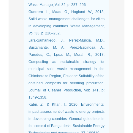
Waste Manage, Vol: 32, p: 287–296
Guerrero. L., Maas. G., Hogland. W., 2013,
Solid waste management challenges for cities
in developing countries. Waste Management,
Vol: 33, p: 220–232.
Jara-Samaniego. J., Perez-Murcia. M.D.,
Bustamante. M. A., Perez-Espinosa. A.,
Paredes, C., Lpez. M., Moral. R., 2017,
Composting as sustainable strategy for
municipal solid waste management in the
Chimborazo Region, Ecuador: Suitability of the
obtained composts for seedling production.
Journal of Cleaner Production, Vol: 141, p:
1349-1358.
Kabir, Z., & Khan, I., 2020. Environmental
impact assessment of waste to energy projects
in developing countries: General guidelines in
the context of Bangladesh. Sustainable Energy
Technologies and Assessments, 37, 100619.