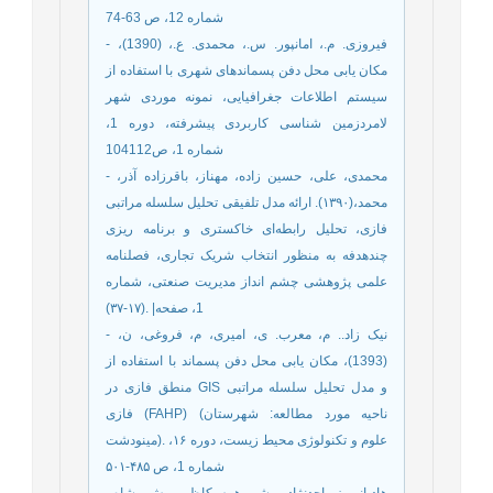
شماره 12‌، ص 63-74
- فیروزی. م.، امانپور. س.، محمدی. ع.، (1390)‌،
مکان یابی محل دفن پسماندهای شهری با استفاده از
سیستم اطلاعات جغرافیایی‌، نمونه موردی شهر
لامردزمین شناسی کاربردی پیشرفته‌، دوره 1‌،
شماره 1‌، ص104112
- محمدی، علی، حسین زاده، مهناز، باقرزاده آذر،
محمد،(۱۳۹۰). ارائه مدل تلفیقی تحلیل سلسله مراتبی
فازی، تحلیل رابطه‌ای خاکستری و برنامه ریزی
چندهدفه به منظور انتخاب شریک تجاری، فصلنامه
علمی پژوهشی چشم انداز مدیریت صنعتی، شماره
1، صفحه| .(۱۷-۳۷)
- نیک زاد.‌. م‌، معرب. ی، امیری، م، فروغی، ن،
(1393)، مکان یابی محل دفن پسماند با استفاده از
منطق فازی در GIS و مدل تحلیل سلسله مراتبی
فازی (FAHP) (ناحیه مورد مطالعه: شهرستان
مینودشت). علوم و تکنولوژی محیط زیست، دوره ۱۶،
شماره 1، ص ۴۸۵-۵۰۱
- هادیانی. ز.، احدنژاد روشی. همه، کاظمی، ش.، شاه