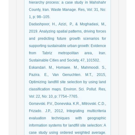
hierarchy process: a case study in Mahshahr
County, Iran. Waste Manage. Res, Vol: 31, No:
1, p: 98–105.
Dadashpoor, H., Azizi, P., & Moghadasi, M.,
2019. Analyzing spatial patterns, driving forces
and predicting future growth scenarios for
supporting sustainable urban growth: Evidence
from Tabriz metropolitan area, Iran.
Sustainable Cities and Society, 47, 101502.
Eskandari. M., Homaee. M., Mahmoodi. S.,
Pazira. E., Van Genuchten. M.T., 2015,
Optimizing landfill site selection by using land
classification maps. Environ. Sci. Pollut. Res,
Vol: 22, No: 10, p: 7754–7765.
Gorsevski. P.V., Donevska. K.R., Mitrovski. C.D.,
Frizado. J.P., 2012, Integrating multicriteria
evaluation techniques with geographic
information systems for landfill site selection: A
case study using ordered weighted average.