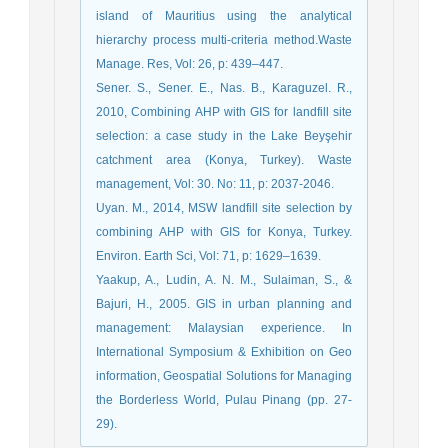
island of Mauritius using the analytical
hierarchy process multi-criteria method.Waste
Manage. Res, Vol: 26, p: 439–447.
Sener. S., Sener. E., Nas. B., Karaguzel. R.,
2010, Combining AHP with GIS for landfill site
selection: a case study in the Lake Beyşehir
catchment area (Konya, Turkey). Waste
management, Vol: 30. No: 11, p: 2037-2046.
Uyan. M., 2014, MSW landfill site selection by
combining AHP with GIS for Konya, Turkey.
Environ. Earth Sci, Vol: 71, p: 1629–1639.
Yaakup, A., Ludin, A. N. M., Sulaiman, S., &
Bajuri, H., 2005. GIS in urban planning and
management: Malaysian experience. In
International Symposium & Exhibition on Geo
information, Geospatial Solutions for Managing
the Borderless World, Pulau Pinang (pp. 27-
29).