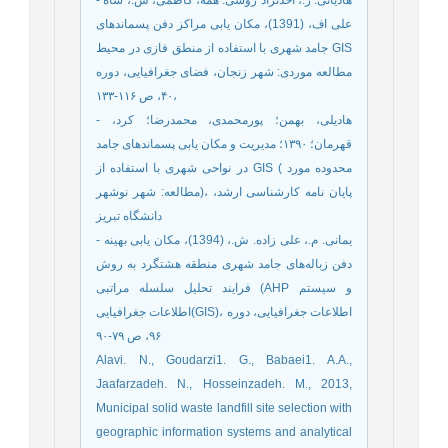
على اف، (1391)، مکان یابی مراکز دفن پسماندهای
جامد شهری با استفاده از منطق فازی در محیط GIS
مطالعه موردی: شهر زنجان، فضای جغرافیایی، دوره
۴۰، ص ۱۱۶-۱۳۳،
- هادیلی، بهمن؛ پورمحمدی، محمدرضا؛ کرد،
قهرمان؛ ۱۳۹۰؛ مدیریت و مکان یابی پسماندهای جامد
در نواحی شهری با استفاده از GIS ( محدوده مورد
مطالعه: شهر نوشهر)، پایان نامه کارشناسی ارشد،
دانشگاه تبریز
- یمانی. م.، علی زاده. ش.، (1394)، مکان یابی بهینه
دفن زباله‌های جامد شهری منطقه هشتگرد به روش
فرایند تحلیل سلسله مراتبی (AHP و سیستم
اطلاعات جغرافیایی(GIS)، اطلاعات جغرافیایی، دوره
۹۶، ص ۷۹-۹۰
Alavi. N., Goudarzi1. G., Babaei1. A.A.,
Jaafarzadeh. N., Hosseinzadeh. M., 2013,
Municipal solid waste landfill site selection with
geographic information systems and analytical