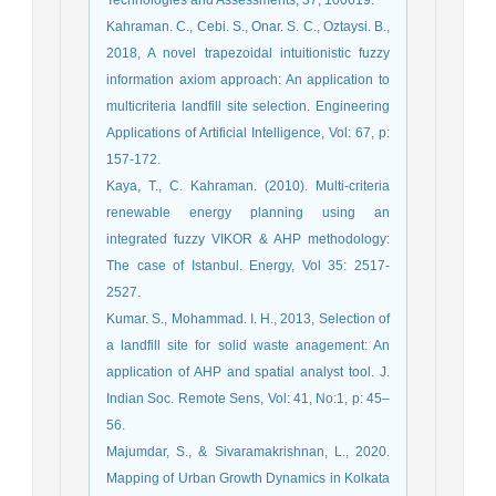
Kahraman. C., Cebi. S., Onar. S. C., Oztaysi. B.,
2018, A novel trapezoidal intuitionistic fuzzy
information axiom approach: An application to
multicriteria landfill site selection. Engineering
Applications of Artificial Intelligence, Vol: 67, p:
157-172.
Kaya, T., C. Kahraman. (2010). Multi-criteria
renewable energy planning using an
integrated fuzzy VIKOR & AHP methodology:
The case of Istanbul. Energy, Vol 35: 2517-
2527.
Kumar. S., Mohammad. I. H., 2013, Selection of
a landfill site for solid waste anagement: An
application of AHP and spatial analyst tool. J.
Indian Soc. Remote Sens, Vol: 41, No:1, p: 45–
56.
Majumdar, S., & Sivaramakrishnan, L., 2020.
Mapping of Urban Growth Dynamics in Kolkata