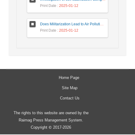
Print Date
: 2025-01-12
Does Militarization Lead to Air Pollution? Testing the Arms Versus Climate Hypothesis for the MENA Region
Print Date
: 2025-01-12
Home Page
Site Map
Contact Us
The rights to this website are owned by the
Raimag Press Management System.
Copyright
2017-2026
©