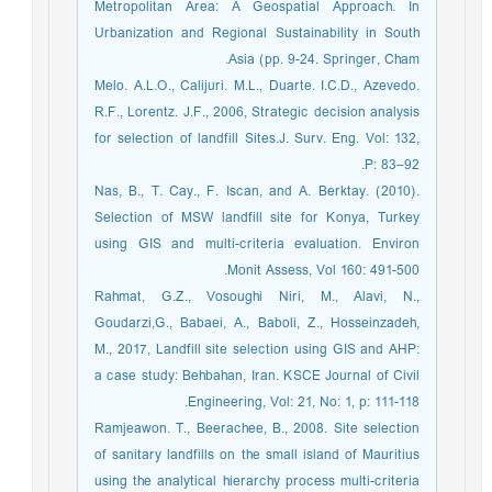
Metropolitan Area: A Geospatial Approach. In
Urbanization and Regional Sustainability in South
Asia (pp. 9-24. Springer, Cham.
Melo. A.L.O., Calijuri. M.L., Duarte. I.C.D., Azevedo.
R.F., Lorentz. J.F., 2006, Strategic decision analysis
for selection of landfill Sites.J. Surv. Eng. Vol: 132,
P: 83–92.
Nas, B., T. Cay., F. Iscan, and A. Berktay. (2010).
Selection of MSW landfill site for Konya, Turkey
using GIS and multi-criteria evaluation. Environ
Monit Assess, Vol 160: 491-500.
Rahmat, G.Z., Vosoughi Niri, M., Alavi, N.,
Goudarzi,G., Babaei, A., Baboli, Z., Hosseinzadeh,
M., 2017, Landfill site selection using GIS and AHP:
a case study: Behbahan, Iran. KSCE Journal of Civil
Engineering, Vol: 21, No: 1, p: 111-118.
Ramjeawon. T., Beerachee, B., 2008. Site selection
of sanitary landfills on the small island of Mauritius
using the analytical hierarchy process multi-criteria