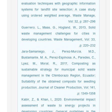
evaluation techniques with geographic information
systems for landfill site selection: A case study
using ordered weighted average. Waste Manage,
Vol: 32, p: 287–296
Guerrero. L., Maas. G., Hogland. W., 2013, Solid
waste management challenges for cities in
developing countries. Waste Management, Vol: 33,
p: 220–232.
Jara-Samaniego. J., Perez-Murcia. M.D.,
Bustamante. M. A., Perez-Espinosa. A., Paredes, C.,
Lpez. M., Moral. R., 2017, Composting as
sustainable strategy for municipal solid waste
management in the Chimborazo Region, Ecuador:
Suitability of the obtained composts for seedling
production. Journal of Cleaner Production, Vol: 141,
p: 1349-1358.
Kabir, Z., & Khan, I., 2020. Environmental impact
assessment of waste to energy projects in
developing countries: General guidelines in the