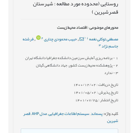
روستایی (محدوده مورد مطالعه : شهرستان
قصرشیرین )
محورهای موضوعی
:
اقتصاد محیط زیست
2
*
1
مصطفی توکلی نغمه
حبیب محمودی چناری
فرشته
,
,
3
جاسم نژاد
1
- برنامه ریزی آمایش سرزمین دانشکده جغرافیا دانشگاه تهران
2
- پژوهشکده محیط زیست کشور، جهاد دانشگاهی گیلان
3
- ندارد
تاریخ دریافت : 1400/12/02
تاریخ پذیرش : 1401/05/02
تاریخ انتشار : 1401/07/25
کلید واژه
:
پسماند
,
سیستم اطلاعات جغرافیایی
,
مدل AHP
,
قصر
شیرین
,