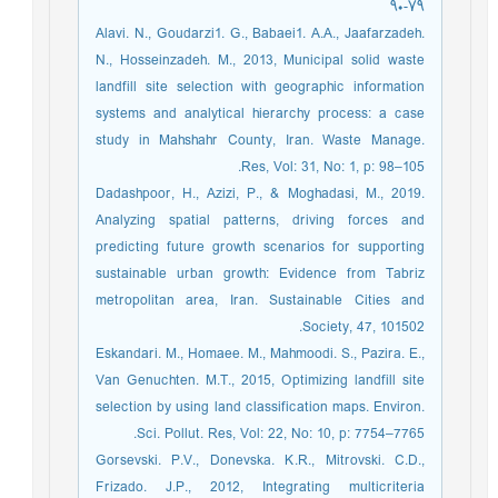
۷۹-۹۰
Alavi. N., Goudarzi1. G., Babaei1. A.A., Jaafarzadeh.
N., Hosseinzadeh. M., 2013, Municipal solid waste
landfill site selection with geographic information
systems and analytical hierarchy process: a case
study in Mahshahr County, Iran. Waste Manage.
Res, Vol: 31, No: 1, p: 98–105.
Dadashpoor, H., Azizi, P., & Moghadasi, M., 2019.
Analyzing spatial patterns, driving forces and
predicting future growth scenarios for supporting
sustainable urban growth: Evidence from Tabriz
metropolitan area, Iran. Sustainable Cities and
Society, 47, 101502.
Eskandari. M., Homaee. M., Mahmoodi. S., Pazira. E.,
Van Genuchten. M.T., 2015, Optimizing landfill site
selection by using land classification maps. Environ.
Sci. Pollut. Res, Vol: 22, No: 10, p: 7754–7765.
Gorsevski. P.V., Donevska. K.R., Mitrovski. C.D.,
Frizado. J.P., 2012, Integrating multicriteria