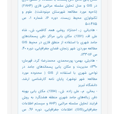
در GIS و مدل تحلیل سلسله مراتبی فازی (FAHP)
(ناحیه مورد مطالعه: شهرستان مینودشت). علوم و
تکنولوژی محیط زیست، دوره ۱۶، شماره 1، ص
۴۸۵-۵۰۱
- هادیانی. ز.، احدنژاد روشی. همه، کاظمی، ش.، شاه
على اف، (1391)، مکان یابی مراکز دفن پسماندهای
جامد شهری با استفاده از منطق فازی در محیط GIS
مطالعه موردی: شهر زنجان، فضای جغرافیایی، دوره ۴۰،
ص ۱۱۶-۱۳۳،
- هادیلی، بهمن؛ پورمحمدی، محمدرضا؛ کرد، قهرمان؛
۱۳۹۰؛ مدیریت و مکان یابی پسماندهای جامد در
نواحی شهری با استفاده از GIS ( محدوده مورد
مطالعه: شهر نوشهر)، پایان نامه کارشناسی ارشد،
دانشگاه تبریز
- یمانی. م.، علی زاده. ش.، (1394)، مکان یابی بهینه
دفن زباله‌های جامد شهری منطقه هشتگرد به روش
فرایند تحلیل سلسله مراتبی (AHP و سیستم اطلاعات
جغرافیایی(GIS)، اطلاعات جغرافیایی، دوره ۹۶، ص