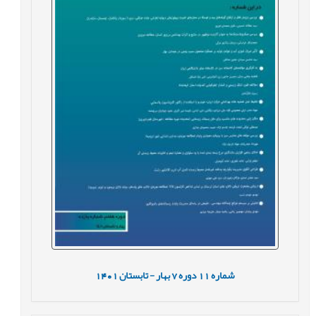
شماره
11
دوره
7
بهار - تابستان
1401