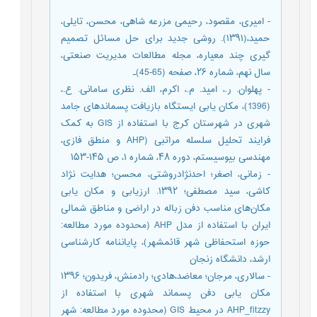
- امیری، مقصود، رحیمی مزرعه شاهی، محسن، تایلی،
حمید،(۱۳۹۱). روشی جدید برای حل مسائل تصمیم
گیری چند معیاره، مجله مطالعات مدیریت صنعتی،
سال نهم، شماره ۲۶، صفحه (65-45)۔
- پهلوان. ر.، اميد. م.، اکرم، الف. نظری سامانی. ع.،
(1396)، مکان یابی ایستگاه بازیافت پسماندهای جامد
شهری در شهرستان کرج با استفاده از GIS به کمک
فرایند تحليل سلسله مراتبی (AHP و منطق فازی،
مهندسی بیوسیستم، دوره ۴۸، شماره ۱، ص ۱۴۵-۱۵۳
- زمانی، اصغر؛ احدنژادروشتی، محسن؛ هدایت نژاد
کاشی، سید مصطفی؛ ۱۳۹۲. ارزیابی و مکان یابی
مکان‌های مناسب دفن زباله در اراضی و مناطق شمالی
ایران با استفاده از مدل AHP (محدوده مورد مطالعه:
حوزه استحفاظی شهر قائمشهر)، پایاننامه کارشناسی
ارشد، دانشگاه زنجان
- سالاری، مرجان؛ معاضد،‌هادی؛ رادمنش، فریدون؛ ۱۳۹۶
مکان یابی دفن پسماند شهری با استفاده از
AHP_fitzzy در محیط GIS (محدوده مورد مطالعه: شهر