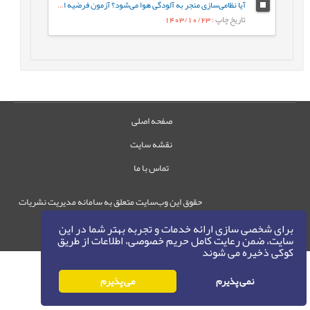
آیا نظامی‌سازی منجر به آلودگی هوا می‌شود؟ آزمون فرضیه اسلحه در مقابل آب‌وهوا برای کشورهای منطقه خاورمیانه و شمال آفریقا (منا)
تاریخ چاپ
: 1403/10/23
صفحه اصلی
نقشه سایت
تماس با ما
حقوق این وب‌سایت متعلق به سامانه مدیریت نشریات
رایمگ است.
برای شخصی سازی ارائه خدمات و تجربه بهتر شما در این
حق نشر
1405-1396
سایت، ضمن رعایت کامل حریم خصوصی، اطلاعات از طریق
©
کوکی ذخیره می شوند
نمی پذیرم
می پذیرم