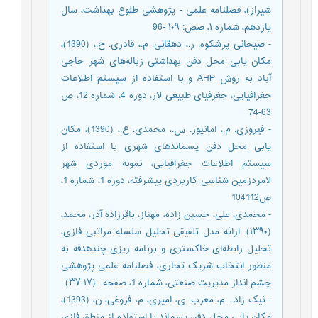
شیراز)، فصلنامه علمی - پژوهشی طلوع بهداشت، سال
یازدهم، شماره ۱، صص: ۱۰۹ -96
- صیحانی پرشکوه. ر.، دهقانی. م.، قادری. ح.، (1390)‌،
مکان یابی محل دفن بهداشتی زباله‌های شهر حاجی
آباد به روش AHP و با استفاده از سیستم اطلاعات
جغرافیایی، جغرفیای طبیعی لار‌، دوره 4‌، شماره 12‌، ص
63-74
- فیروزی. م.، امانپور. س.، محمدی. ع.، (1390)‌، مکان
یابی محل دفن پسماندهای شهری با استفاده از
سیستم اطلاعات جغرافیایی‌، نمونه موردی شهر
لامردزمین شناسی کاربردی پیشرفته‌، دوره 1‌، شماره 1‌،
ص104112
- محمدی، علی، حسین زاده، مهناز، باقرزاده آذر، محمد،
(۱۳۹۰). ارائه مدل تلفیقی تحلیل سلسله مراتبی فازی،
تحلیل رابطه‌ای خاکستری و برنامه ریزی چندهدفه به
منظور انتخاب شریک تجاری، فصلنامه علمی پژوهشی
چشم انداز مدیریت صنعتی، شماره 1، صفحه| .(۱۷-۳۷)
- نیک زاد.‌. م‌، معرب. ی، امیری، م، فروغی، ن، (1393)،
مکان یابی محل دفن پسماند با استفاده از منطق فازی