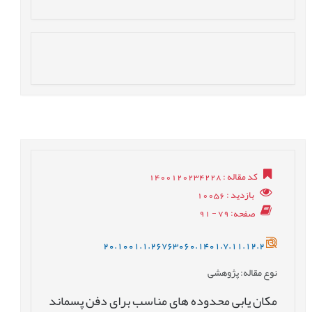
کد مقاله
: 1400120234228
بازدید
: 10056
صفحه
: 79 - 91
20.1001.1.26763060.1401.7.11.12.2
نوع مقاله
: پژوهشی
مکان یابی محدوده های مناسب برای دفن پسماند