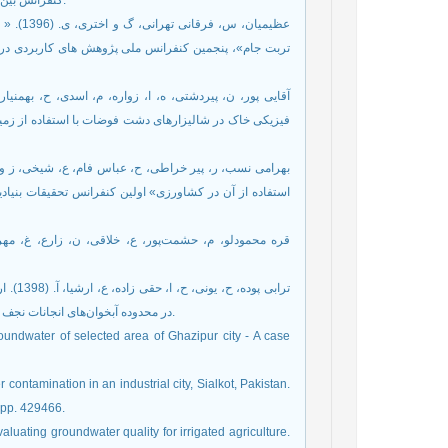
کنفرانس بین المللی کشاورزی، محیط زیست و منابع طبیعی در هزاره سوم، رشت، 1396.
عظیمی –
تربت جام»، پنجمین کنفرانس ملی پژوهش های کاربردی در
استفاده از آن در کشاورزی» اولین کنفرانس تحقیقات بنیا
ترابی 
در محدوده آبخوان‌های انجانات نجف آباد. نشریه مهندسی اکوسیستم بیابان، دوره 8، شماره 25، ص 53-66. 1398.
oundwater of selected area of Ghazipur city - A case
contamination in an industrial city, Sialkot, Pakistan.
 pp. 429466.
luating groundwater quality for irrigated agriculture.