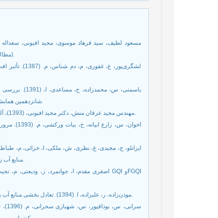
(مطالعه موردی: دشت مشهد)، مجله علوم کشاورزی و منابع طبیعی، سال دوازدهم.
لشگری‌پور، غ، 
یاسمنی، س، محم
بکارگیری شاخصهای GRI و SPI، شانزدهمین همایش انجمن زمین شناسی ایران، شیراز، 1391.
مهندس مجید عرفان منش، دکتر مجید افیونی، (1393)، آلودگی محیط زیست (آّب،خاک و هوا)، انتشارات ارکان دانش، چاپ دهم، 1393.
اخوان، س، ز
ایران. نشریه سلامت و .
منابع آب زیرزمینی شهر جیرفت، دوره بیست و دوم، شماره 6، ص 1042-1035، 1394.
موذن‌زاده، ر، علیزاده، ا. (1394). تعادل بخشی منابع آب زیرزمینی دشت فریمان- تربت جام با رویکرد مدیریتی در سطح مزرعه، 1394.
سراب،