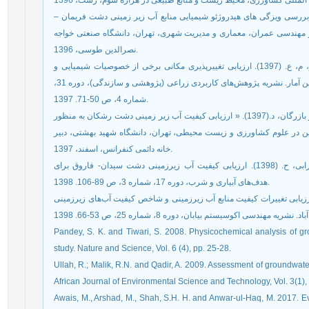
ان، س، فرقانی تهرانی، گ و اختری، ی. (1396). « بررسی ویزگی های هیدروژئو شیمیایی منابع آب زیر زمینی دشت فریمان
 مهندسی عمران، معماری و مدیریت شهری، تهران، دانشگاه صنعتی خواجه
نصرالدین طوسی، 1396.
آقایی پور، ن، پیردشتی، ه، ا، زواره، م، اسدی، ح، بهمنیار، م، ع. (1397). ارزیابی تغییرپذیری مکانی برخی از خصوصیات شیمیایی و
فیزیکی خاک در شالیزار‌های دشت فوضات با استفاده از زمین آمار. نشریه پژوهش‌های کاربردی زراعی (پژوهشی و سازندگی)، دوره 31،
شماره 4، ص 50-71. 1397.
بهرامی نسب، ر، پیر خراطی، ح، عباس فام، ع، شیخی، ز و بازرگان، د.(1397). « ارزیابی کیفیت آب زیر زمینی دشت رشکان به منظور
دین در علوم کشاورزی و زیست محیطی، تهران، دانشگاه شهید بهشتی، دبیر
خانه دائمی کنفرانس، اسفند، 1397.
قره محمودلو، م، حشمت‌پور، ع، خلاقی، ن، زارع، غ، مهرابی، ح. (1398). ارزیابی کیفیت آب زیرزمینی دشت سیدان- فاروق برای
هدف‌های آبیاری و شرب، دوره 17، شماره 3، ص 89-106. 1398.
پوده، ح، یونی، ح، ا، حقی زاده، ع، ارشیا، آ. (1398). ارزیابی تغییرات کیفیت منابع آب زیرزمینی و شاخص کیفیت آب‌های زیرزمینی
Pandey, S. K. and Tiwari, S. 2008. Physicochemical analysis of gr
study. Nature and Science, Vol. 6 (4), pp. 25-28.
Ullah, R.; Malik, R.N. and Qadir, A. 2009. Assessment of groundwater 
African Journal of Environmental Science and Technology, Vol. 3(1),
Awais, M., Arshad, M., Shah, S.H. H. and Anwar-ul-Haq, M. 2017. Eva