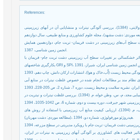
References
:
مسعود لطیف، سید فرهاد موسوی، مجید افیونی، سعداله ولایتی، (1384)، بررسی آلودگی نیترات و منشایابی آن در آبهای زیرزمینی
غفوری، م، دم شناس، م. (1387). تأثیر افت سطح آب‌های زیرزمینی در دشت فریمان- تربت جام، دوازدهمین همایش
انجمن زمین شناسی، 1387.
دزاده، ح، مساعدی، ا، (1391). بررسی اثر خشکسالی بر تغییرات سطح آب زیرزمینی دشت تربت جام- فریمان با
ارع ابیانه، ح، بیات ورکشی، م. (1393). مروری نظام مند بر مطالعات انجام شده در خصوص غلظت نیترات در منابع آبی
محیط زیست، دوره 7، شناره 2، ص 205-228، 1393
ایزانلو، ح، مجیدی، غ، نظری، ش، ملکی، ا، خزائی، م، طباطبیایی مجد، م، س، وطن خواه، م. (1394). بررسی غلظت نیترات و نیتریت در
اصغری مقدم، ا، جوانمرد، ز، ودیعتی، م، نجیب، م. (1394)، ارزیابی کیفیت منابع آب زیرزمینی با استفاده از روش های GQI وFGQI
(مطالعه موردی: دشت مهربان)، هیدروژئو مورفولوژی، شماره دو، 1394.
ی، س، بوداقپور، س، شهبازی سحرانی، م. (1396)، تاثیر فعالیت های کشاورزی بر آلودگی آبهای زیرزمینی به نیترات در ایران