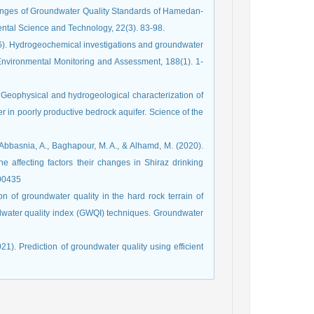
anges of Groundwater Quality Standards of Hamedan-
ental Science and Technology, 22(3). 83-98.
16). Hydrogeochemical investigations and groundwater
Environmental Monitoring and Assessment, 188(1). 1-
5). Geophysical and hydrogeological characterization of
r in poorly productive bedrock aquifer. Science of the
he affecting factors their changes in Shiraz drinking
100435
on of groundwater quality in the hard rock terrain of
dwater quality index (GWQI) techniques. Groundwater
021). Prediction of groundwater quality using efficient