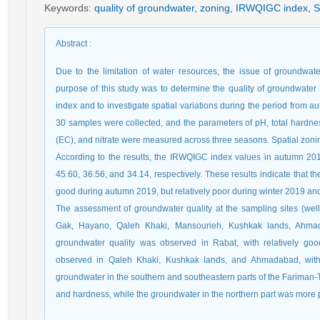
Keywords
:
quality of groundwater
,
zoning
,
IRWQIGC index
,
S
Abstract
:
Due to the limitation of water resources, the issue of groundwat
purpose of this study was to determine the quality of groundwate
index and to investigate spatial variations during the period from a
30 samples were collected, and the parameters of pH, total hardness,
(EC), and nitrate were measured across three seasons. Spatial zon
According to the results, the IRWQIGC index values in autumn 20
45.60, 36.56, and 34.14, respectively. These results indicate that t
good during autumn 2019, but relatively poor during winter 2019 an
The assessment of groundwater quality at the sampling sites (we
Gak, Hayano, Qaleh Khaki, Mansourieh, Kushkak lands, Ahma
groundwater quality was observed in Rabat, with relatively goo
observed in Qaleh Khaki, Kushkak lands, and Ahmadabad, with 
groundwater in the southern and southeastern parts of the Fariman-T
and hardness, while the groundwater in the northern part was more po