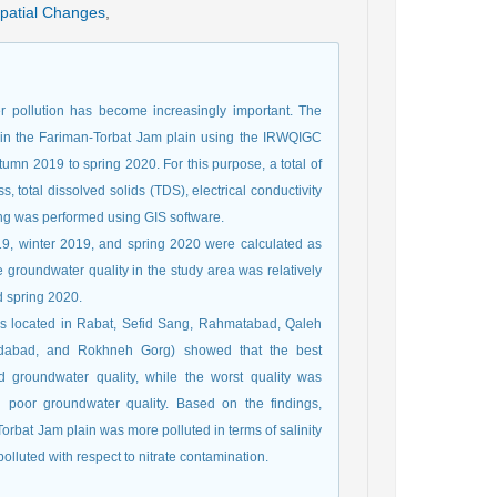
patial Changes
,
er pollution has become increasingly important. The
r in the Fariman-Torbat Jam plain using the IRWQIGC
utumn 2019 to spring 2020. For this purpose, a total of
 total dissolved solids (TDS), electrical conductivity
ing was performed using GIS software.
19, winter 2019, and spring 2020 were calculated as
he groundwater quality in the study area was relatively
d spring 2020.
lls located in Rabat, Sefid Sang, Rahmatabad, Qaleh
dabad, and Rokhneh Gorg) showed that the best
d groundwater quality, while the worst quality was
poor groundwater quality. Based on the findings,
orbat Jam plain was more polluted in terms of salinity
lluted with respect to nitrate contamination.