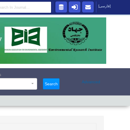
[فارسی]
s
Advanced
Search