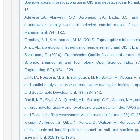
Spatio-temporal investigations using GIS and geostatistics in Punja
15.
Adeyeye,J.A., Akinyemi, O.D., Awomeso, J.A., Bada, B.S., and 
groundwater salinity status in selected coastal areas of so
Management, 7(4). 1-15.
Elmahdy, S. I., & Mohamed, M. M. (2012). Topographic attributes co
Sivakumar, D. (2014). 'Groundwater Quality Assessment around Na
Science, Engineering and Technology, Open Science Index 87, 
Engineering, 8(3), 324 – 329.
Jalili, M., Hosseini, M. S., Ehrampoush, M. H., Sarlak, M., Abbasi, F.,
and spatial analysis to assess groundwater quality for drinking pur
Bhatti, N.B., Siyal, A.A., Qureshi, A.L., Solangi, G.S., Memon, N.A., a
on groundwater quality and level using water quality index (WQI) 
and Ecological Risk Assessment: An International Journal, 26(10). 
Krcmar, D., Tenodi, S., Grba, N., kerkez, D., Watson, M., Roncevic,
of the municipal landfill pollution impact on soil and shallow gr
Environment, 615.1341-1354.