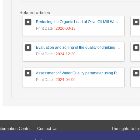
Related articles
Reducing the Organic Load of Olive Oil Mill Wastewater using Chemical and Biological Treatment Methods
Print Date
: 2026-03-18
Evaluation and zoning of the quality of drinking water wells in Torbat Jam and Saleh Abad cities based on the WQI index and GIS software
Print Date
: 2024-12-20
Assessment of Water Quality parameter using RGB images in Anzali wetland
Print Date
: 2024-04-06
formation Center
Contact Us
The rights to t