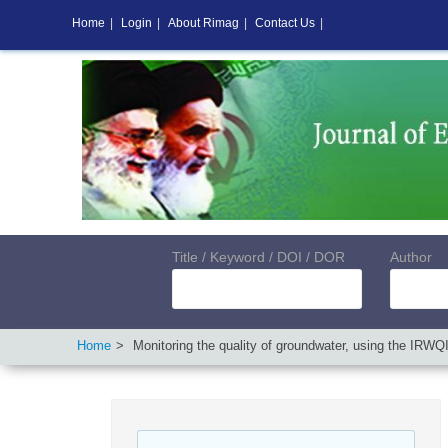
Home
|
Login
|
About Rimag
|
Contact Us
|
Title / Keyword / DOI / DOR
Author
Home
Monitoring the quality of groundwater, using the IRW