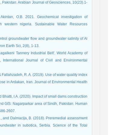
b, Pakistan. Arabian Journal of Geosciences, 10(23).1-
Akintan, O.B. 2021. Geochemical investigation of
uth western nigeria. Sustainable Water Resources
ntrol groundwater flow and groundwater salinity of Al
galkeni Tannery Industrial Belt'. World Academy of
International Journal of Civil and Environmental
 & Fallahzadeh, R. A. (2019). Use of water quality index
pose in Ardakan, Iran. Journal of Environmental Health
nd Bhatti, I.A. (2020). Impact of small dams construction
and GIS: Nagarparkar area of Sindh, Pakistan. Human
2586-2607.
 S., and Dalmacija, B. (2018). Preremedial assessmwnt
oundwater in subotica, Serbia. Science of the Total