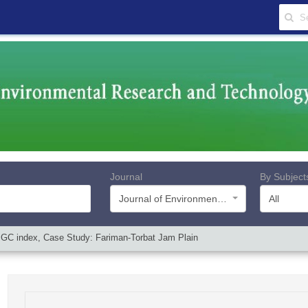
Journal
By Subject
Journal of Environmental Research and Technology
All
QIGC index, Case Study: Fariman-Torbat Jam Plain