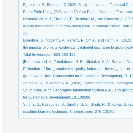
Eghbalian, S., Bahmani, O. 2020. Study of Local and Temporal Ch
Bahar Plain Using (GIS) over a 10 Year Period. Journal of Environm
Nematollahi, M. J., Ebrahimi, P., Razmara, M., and Ghasemi, A. (20
quality assessment of Torbat-Zaveh plain, Khorasan Razavi, Iran. 
21.
Donohue, S., Mccarthy, V., Rafferty, P., Orr, A., and Flynn, R. (201
the impacts of on-site wastewater treatment discharge to groundwate
Total Environment, 523. 109-119.
إBadeenezhad, A., Tabatabaee, H. R., Nikbakht, H. A., Radfard, M., Abbasnia, A., Baghapour, M. A., & Alhamd, M. (2020).
Estimation of the groundwater quality index and investigation of t
groundwater, Iran. Groundwater for Sustainable Development, 11, 
Adimalla, N., & Taloor, A. K. (2020). Hydrogeochemical investigati
South India using Geographic Information System (GIS) and groun
Singha, S., Pasupuleti, S., Singha, S. S., Singh, R., & Kumar, S. (2