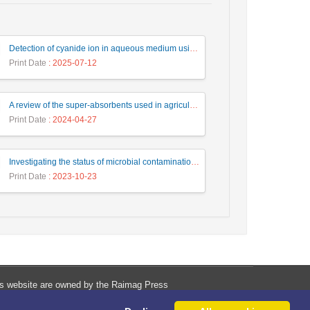
Detection of cyanide ion in aqueous medium using an azo dye containing phenanthroimidazole
Print Date
: 2025-07-12
A review of the super-absorbents used in agriculture and the study of the synthesis of two types of adsorbents using recycled sources to save water resources
Print Date
: 2024-04-27
Investigating the status of microbial contamination (intestinal enterococcus) of Caspian sea on the coastal recreational waters of Gilan
Print Date
: 2023-10-23
his website are owned by the Raimag Press
Management System.