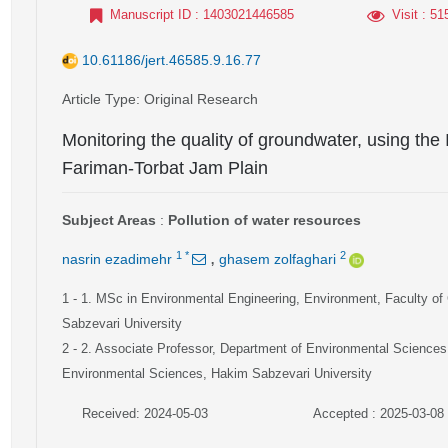
Manuscript ID
: 1403021446585
Visit
: 51
10.61186/jert.46585.9.16.77
Article Type
: Original Research
Monitoring the quality of groundwater, using t
Fariman-Torbat Jam Plain
Subject Areas
:
Pollution of water resources
,
1
*
2
nasrin ezadimehr
ghasem zolfaghari
1
- 1. MSc in Environmental Engineering, Environment, Faculty 
Sabzevari University
2
- 2. Associate Professor, Department of Environmental Sciences
Environmental Sciences, Hakim Sabzevari University
Received: 2024-05-03
Accepted : 2025-03-08