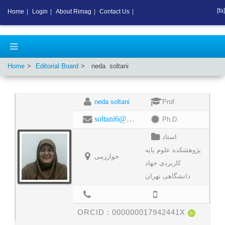
[fa]
Home
|
Login
|
About Rimag
|
Contact Us
|
Home
Editorial Board
neda
soltani
neda soltani
Prof
soltani6@yahoo.com
Ph.D.
استاد
پژوهشکده علوم پایه
خوارزمی
کاربردی جهاد
دانشگاهی تهران
ORCID :
000000017942441X