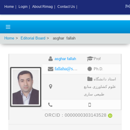
[fa]
Home
|
Login
|
About Rimag
|
Contact Us
|
Home
Editorial Board
asghar
fallah
asghar fallah
Prof
fallaha@sanru.ac.it
Ph.D.
استاد دانشگاه
علوم کشاورزی منابع
طبیعی ساری
ORCID :
0000000303143528