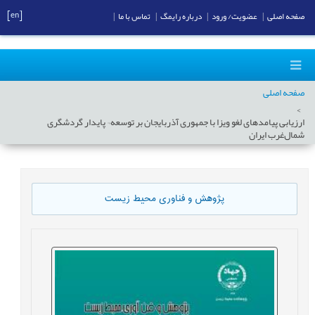
[en]
صفحه اصلی
|
عضویت/ ورود
|
درباره رایمگ
|
تماس با ما
|
صفحه اصلی
ارزیابی پیامدهای لغو ویزا با جمهوری آذربایجان بر توسعه¬ پایدار گردشگری
شمال‌غرب ایران
پژوهش و فناوری محیط زیست