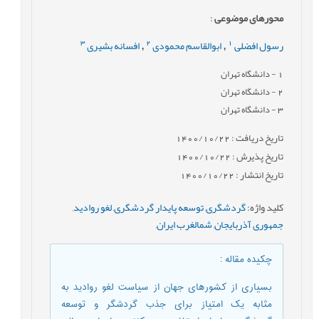
محورهای موضوعی
:
3
2
1
رسول افضلی
ابوالقاسم محمودی
افسانه بشیری
,
,
1
- دانشگاه تهران
2
- دانشگاه تهران
3
- دانشگاه تهران
تاریخ دریافت : 1400/10/22
تاریخ پذیرش : 1400/10/22
تاریخ انتشار : 1400/10/22
کلید واژه
:
گردشگری
,
توسعه پایدار گردشگری
,
لغو روادید
,
جمهوری آذربایجان
,
شمالغرب ایران
,
چکیده مقاله
:
بسیاری از کشورهای جهان از سیاست لغو روادید به
مثابه یک امتیاز برای جذب گردشگر و توسعه