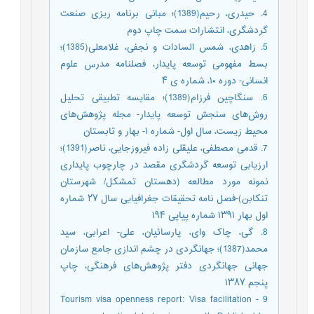
4. حیدری، رحیم(1389)؛ مبانی برنامه ریزی صنعت
گردشگری، انتشارات سمت چاپ دوم
5. زاهدی، شمس السادات و نجفی، غلامعلی(1385)؛
بسط مفهومی توسعه پایدار، فصلنامه مدرس علوم
انسانی- دوره ۱۰، شماره ی ۴
6. سنگاچین فرزام(1389)؛ مقایسه تطبیقی تحلیل
روش‌های سنجش توسعه پایدار- مجله پژوهش‌های
محیط زیست، سال اول- شماره ۱- بهار و تابستان
7. قدمی مصطفی، علیقلی زاده فیروزجایی، ناصر(1391)؛
ارزیابی توسعه گردشگری مقصد در چارچوب پایداری
نمونه مورد مطالعه (دهستان تمشکل/ شهرستان
تنکابن)-فصل نامه تحقیقات جغرافیایی سال ۲۷ شماره
اول بهار ۱۳۹۱ شماره پیاپی ۱۹۴
8. گی، چاک وای، پارسائیان، علی- اعرابی، سید
محمد(1387)؛ جهانگردی در چشم اندازی جامع سازمان
جهانی جهانگردی دفتر پژوهش‌های فرهنگی، چاپ
پنجم ۱۳۸۷
9 - Tourism visa openness report: Visa facilitation