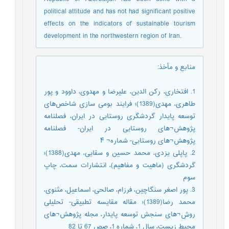
political attitude and has not had significant positive
effects on the indicators of sustainable tourism
development in the northwestern region of Iran.
منابع و مأخذ
:
1. افتخاری، رکن الدین، علیرضا و مهدوی، داوود و پور
طاهری، مهدی(1389)؛ فرایند بومی سازی شاخص‌های
توسعه پایدار گردشگری روستایی در ایران، فصلنامه
پژوهش¬های روستایی در ایران- فصلنامه
پژوهش¬های روستایی- شماره¬ ۴
2. پاپلی یزدی، محمد حسین و سقایی، مهدی(1388)؛
گردشگری (ماهیت و مفاهیم)، انتشارات سمت، چاپ
سوم
3. پور اصغر سنگاچین، فرزام، صالحی، اسماعیل، مثنوی،
محمد رضا(1389)؛ مقاله مقایسه تطبیقی- تحلیلی
روش¬های سنجش توسعه پایدار، مجله پژوهش¬های
محیط زیست، سال 1، شماره 1، صص 67 تا 82