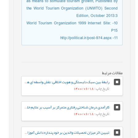
as means to stimulate tourism growth, Published by
the World Tourism Organization (UNWTO) Second
Edition, October 2013:3
10- World Tourism Organization 1999 Internet Site:
P15
11- http://political.ir/post-974.aspx
مقالات مرتبط
رابطۀ بين سبک دلبستگی و هويت اخلاقی: نقش واسطه ای همدلی
تاریخ چاپ
: 1400/06/18
کارآمدی درمان شناختی رفتاری متمرکز بر آسيب بر علايم خلقی و جسمی کودکان دارای سابقۀ آسيب بين فردی
تاریخ چاپ
: 1400/06/18
تبيين اثر ميزان تحصيلات والدين بر خودپنداره دانش آموزان مقطع متوسطه براساس نقش ميانجي گر کيفيت رابطه والد-فرزند