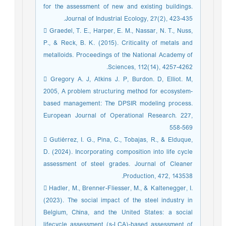
for the assessment of new and existing buildings.
Journal of Industrial Ecology, 27(2), 423-435.
 Graedel, T. E., Harper, E. M., Nassar, N. T., Nuss,
P., & Reck, B. K. (2015). Criticality of metals and
metalloids. Proceedings of the National Academy of
Sciences, 112(14), 4257-4262.
 Gregory A. J, Atkins J. P, Burdon. D, Elliot. M,
2005, A problem structuring method for ecosystem-
based management: The DPSIR modeling process.
European Journal of Operational Research. 227,
558-569
 Gutiérrez, I. G., Pina, C., Tobajas, R., & Elduque,
D. (2024). Incorporating composition into life cycle
assessment of steel grades. Journal of Cleaner
Production, 472, 143538.
 Hadler, M., Brenner-Fliesser, M., & Kaltenegger, I.
(2023). The social impact of the steel industry in
Belgium, China, and the United States: a social
lifecycle assessment (s-LCA)-based assessment of