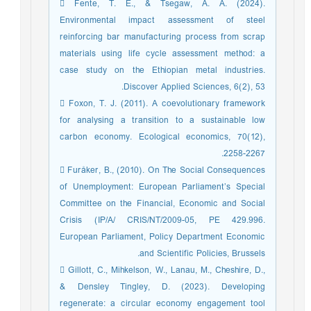
 Fente, T. E., & Tsegaw, A. A. (2024).
Environmental impact assessment of steel
reinforcing bar manufacturing process from scrap
materials using life cycle assessment method: a
case study on the Ethiopian metal industries.
Discover Applied Sciences, 6(2), 53.
 Foxon, T. J. (2011). A coevolutionary framework
for analysing a transition to a sustainable low
carbon economy. Ecological economics, 70(12),
2258-2267.
 Furåker, B., (2010). On The Social Consequences
of Unemployment: European Parliament’s Special
Committee on the Financial, Economic and Social
Crisis (IP/A/ CRIS/NT/2009-05, PE 429.996.
European Parliament, Policy Department Economic
and Scientific Policies, Brussels.
 Gillott, C., Mihkelson, W., Lanau, M., Cheshire, D.,
& Densley Tingley, D. (2023). Developing
regenerate: a circular economy engagement tool