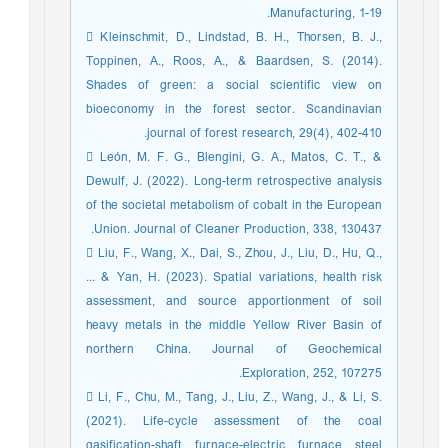
Manufacturing, 1-19.
 Kleinschmit, D., Lindstad, B. H., Thorsen, B. J.,
Toppinen, A., Roos, A., & Baardsen, S. (2014).
Shades of green: a social scientific view on
bioeconomy in the forest sector. Scandinavian
journal of forest research, 29(4), 402-410.
 León, M. F. G., Blengini, G. A., Matos, C. T., &
Dewulf, J. (2022). Long-term retrospective analysis
of the societal metabolism of cobalt in the European
Union. Journal of Cleaner Production, 338, 130437.
 Liu, F., Wang, X., Dai, S., Zhou, J., Liu, D., Hu, Q.,
... & Yan, H. (2023). Spatial variations, health risk
assessment, and source apportionment of soil
heavy metals in the middle Yellow River Basin of
northern China. Journal of Geochemical
Exploration, 252, 107275.
 Li, F., Chu, M., Tang, J., Liu, Z., Wang, J., & Li, S.
(2021). Life-cycle assessment of the coal
gasification-shaft furnace-electric furnace steel