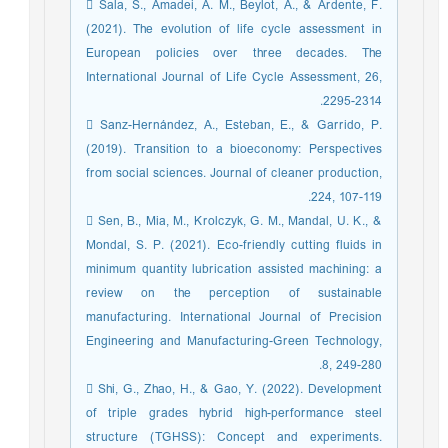
 Sala, S., Amadei, A. M., Beylot, A., & Ardente, F.
(2021). The evolution of life cycle assessment in
European policies over three decades. The
International Journal of Life Cycle Assessment, 26,
2295-2314.
 Sanz-Hernández, A., Esteban, E., & Garrido, P.
(2019). Transition to a bioeconomy: Perspectives
from social sciences. Journal of cleaner production,
224, 107-119.
 Sen, B., Mia, M., Krolczyk, G. M., Mandal, U. K., &
Mondal, S. P. (2021). Eco-friendly cutting fluids in
minimum quantity lubrication assisted machining: a
review on the perception of sustainable
manufacturing. International Journal of Precision
Engineering and Manufacturing-Green Technology,
8, 249-280.
 Shi, G., Zhao, H., & Gao, Y. (2022). Development
of triple grades hybrid high-performance steel
structure (TGHSS): Concept and experiments.