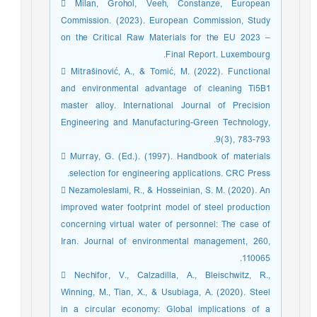
 Milan, Grohol, Veeh, Constanze, European
Commission. (2023). European Commission, Study
on the Critical Raw Materials for the EU 2023 –
Final Report. Luxembourg.
 Mitrašinović, A., & Tomić, M. (2022). Functional
and environmental advantage of cleaning Ti5B1
master alloy. International Journal of Precision
Engineering and Manufacturing-Green Technology,
9(3), 783-793.
 Murray, G. (Ed.). (1997). Handbook of materials
selection for engineering applications. CRC Press.
 Nezamoleslami, R., & Hosseinian, S. M. (2020). An
improved water footprint model of steel production
concerning virtual water of personnel: The case of
Iran. Journal of environmental management, 260,
110065.
 Nechifor, V., Calzadilla, A., Bleischwitz, R.,
Winning, M., Tian, X., & Usubiaga, A. (2020). Steel
in a circular economy: Global implications of a