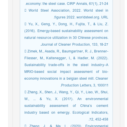
economy: the steel case. CIRP Annals, 67(1), 21-24.
 World Steel Association, 2022. World steel in
figures 2022. worldsteel.org. URL.
 Yu, X., Geng, Y., Dong, H., Fujita, T., & Liu, Z.
(2016). Emergy-based sustainability assessment on
natural resource utilization in 30 Chinese provinces.
Journal of Cleaner Production, 133, 18-27.
 Zimek, M., Asada, R., Baumgartner, R. J., Brenner-
Fliesser, M., Kaltenegger, I., & Hadler, M. (2022).
Sustainability trade-offs in the steel industry–A
MRIO-based social impact assessment of bio-
economy innovations in a belgian steel mill. Cleaner
Production Letters, 3, 100011.
 Zhang, X., Shen, J., Wang, Y., Qi, Y., Liao, W., Shui,
W., ... & Yu, X. (2017). An environmental
sustainability assessment of China’s cement
industry based on emergy. Ecological Indicators,
72, 452-458.
 Zhang, J., & Ma, L. (2020). Environmental