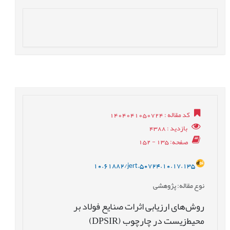
کد مقاله
: 1404041050724
بازدید
: 4388
صفحه
: 135 - 152
10.61882/jert.50724.10.17.135
نوع مقاله
: پژوهشی
روش‌های ارزیابی اثرات صنایع فولاد بر
محیط‌زیست در چارچوب (DPSIR)