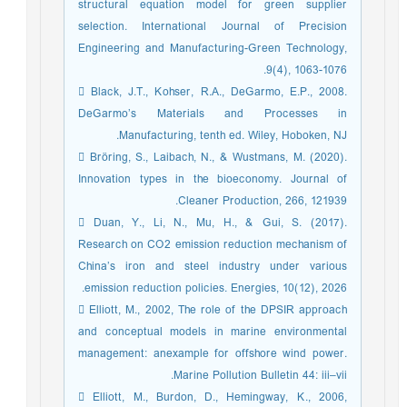
structural equation model for green supplier
selection. International Journal of Precision
Engineering and Manufacturing-Green Technology,
9(4), 1063-1076.
 Black, J.T., Kohser, R.A., DeGarmo, E.P., 2008.
DeGarmo’s Materials and Processes in
Manufacturing, tenth ed. Wiley, Hoboken, NJ.
 Bröring, S., Laibach, N., & Wustmans, M. (2020).
Innovation types in the bioeconomy. Journal of
Cleaner Production, 266, 121939.
 Duan, Y., Li, N., Mu, H., & Gui, S. (2017).
Research on CO2 emission reduction mechanism of
China’s iron and steel industry under various
emission reduction policies. Energies, 10(12), 2026.
 Elliott, M., 2002, The role of the DPSIR approach
and conceptual models in marine environmental
management: anexample for offshore wind power.
Marine Pollution Bulletin 44: iii–vii.
 Elliott, M., Burdon, D., Hemingway, K., 2006,