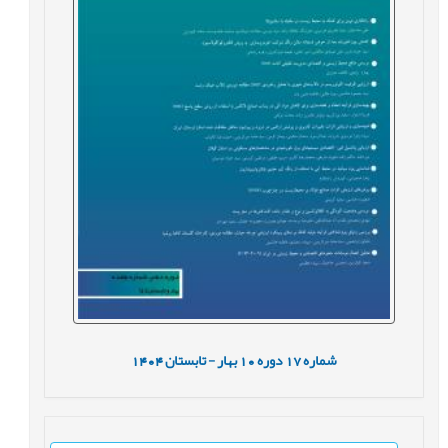
شماره
17
دوره
10
بهار - تابستان
1404