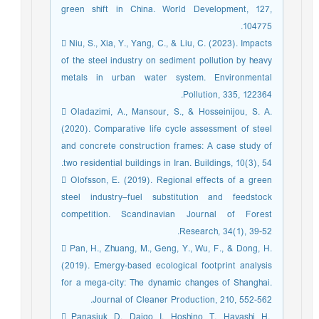
green shift in China. World Development, 127,
104775.
 Niu, S., Xia, Y., Yang, C., & Liu, C. (2023). Impacts
of the steel industry on sediment pollution by heavy
metals in urban water system. Environmental
Pollution, 335, 122364.
 Oladazimi, A., Mansour, S., & Hosseinijou, S. A.
(2020). Comparative life cycle assessment of steel
and concrete construction frames: A case study of
two residential buildings in Iran. Buildings, 10(3), 54.
 Olofsson, E. (2019). Regional effects of a green
steel industry–fuel substitution and feedstock
competition. Scandinavian Journal of Forest
Research, 34(1), 39-52.
 Pan, H., Zhuang, M., Geng, Y., Wu, F., & Dong, H.
(2019). Emergy-based ecological footprint analysis
for a mega-city: The dynamic changes of Shanghai.
Journal of Cleaner Production, 210, 552-562.
 Panasiuk, D., Daigo, I., Hoshino, T., Hayashi, H.,