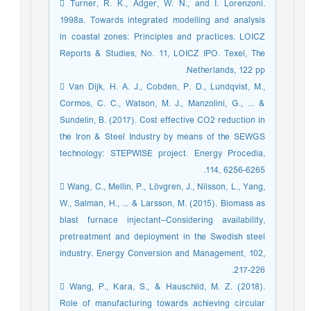
 Turner, R. K., Adger, W. N., and I. Lorenzoni.
1998a. Towards integrated modelling and analysis
in coastal zones: Principles and practices. LOICZ
Reports & Studies, No. 11, LOICZ IPO. Texel, The
Netherlands, 122 pp.
 Van Dijk, H. A. J., Cobden, P. D., Lundqvist, M.,
Cormos, C. C., Watson, M. J., Manzolini, G., ... &
Sundelin, B. (2017). Cost effective CO2 reduction in
the Iron & Steel Industry by means of the SEWGS
technology: STEPWISE project. Energy Procedia,
114, 6256-6265.
 Wang, C., Mellin, P., Lövgren, J., Nilsson, L., Yang,
W., Salman, H., ... & Larsson, M. (2015). Biomass as
blast furnace injectant–Considering availability,
pretreatment and deployment in the Swedish steel
industry. Energy Conversion and Management, 102,
217-226.
 Wang, P., Kara, S., & Hauschild, M. Z. (2018).
Role of manufacturing towards achieving circular