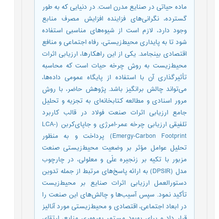
ماده حیاتی در صنایع مدرن است. در دنیایی که به طور
گسترده، نگرانی‌های فزاینده افزایش مصرف منابع
وجود دارد، لازم است از شیوه‌های مناسبی استفاده
شود تا به پایداری محیط‌زیستی، رفاه اجتماعی و منافع
اقتصادی بینجامد. یکی از این راهکارها، ارزیابی اثرات
محیط‌زیست به روش چرخه حیات است که محاسبه
تأثیرگذاری آن با استفاده از پایگاه عمومی داده‌ها،
می‌تواند چالش برانگیز باشد. پژوهش حاضر، با روش
مرور اسنادی و مطالعه کتابخانه‌ای به تجزیه و تحلیل
جامع ارزیابی اثرات صنعت فولاد در قالب کاربرد
تلفیقی ارزیابی چرخه عمر-امرژی و جاپای‌کربن (LCA-
Emergy-Carbon Footprint) پرداخت و به منظور
تحلیل عوامل مؤثر بر وضعیت محیط‌زیستی صنعت
مزبور با تکیه بر زنجیره علّی و معلولی، در چارچوب
مدل (DPSIR) به ارائه پاسخ‌های مرتبط از جمله تدوین
دستورالعمل ارزیابی اثرات صنایع بر محیط‌زیست
تأکید نمود. سپس آسیب‌ها و چالش‌های این صنعت را
در ابعاد اجتماعی، اقتصادی و محیط‌زیستی مورد آنالیز
قرار داد و برای بهبود مستمر بهره‌وری منابع، ارتقای