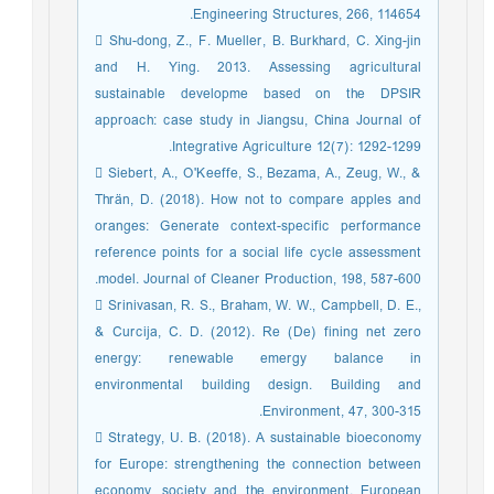
Engineering Structures, 266, 114654.
 Shu-dong, Z., F. Mueller, B. Burkhard, C. Xing-jin
and H. Ying. 2013. Assessing agricultural
sustainable developme based on the DPSIR
approach: case study in Jiangsu, China Journal of
Integrative Agriculture 12(7): 1292-1299.
 Siebert, A., O'Keeffe, S., Bezama, A., Zeug, W., &
Thrän, D. (2018). How not to compare apples and
oranges: Generate context-specific performance
reference points for a social life cycle assessment
model. Journal of Cleaner Production, 198, 587-600.
 Srinivasan, R. S., Braham, W. W., Campbell, D. E.,
& Curcija, C. D. (2012). Re (De) fining net zero
energy: renewable emergy balance in
environmental building design. Building and
Environment, 47, 300-315.
 Strategy, U. B. (2018). A sustainable bioeconomy
for Europe: strengthening the connection between
economy, society and the environment. European