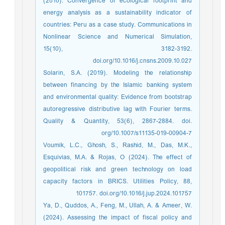
(2010). Convergence of ecological footprint and
energy analysis as a sustainability indicator of
countries: Peru as a case study. Communications in
Nonlinear Science and Numerical Simulation,
15(10), 3182-3192.
doi.org/10.1016/j.cnsns.2009.10.027
Solarin, S.A. (2019). Modeling the relationship
between financing by the Islamic banking system
and environmental quality: Evidence from bootstrap
autoregressive distributive lag with Fourier terms.
Quality & Quantity, 53(6), 2867-2884. doi.
org/10.1007/s11135-019-00904-7
Voumik, L.C., Ghosh, S., Rashid, M., Das, M.K.,
Esquivias, M.A. & Rojas, O (2024). The effect of
geopolitical risk and green technology on load
capacity factors in BRICS. Utilities Policy, 88,
101757. doi.org/10.1016/j.jup.2024.101757
Ya, D., Quddos, A., Feng, M., Ullah, A. & Ameer, W.
(2024). Assessing the impact of fiscal policy and