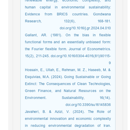
renewable energy, economic complexity, and
human capital in environmental sustainability:
Evidence from BRICS countries. Gondwana
Research, 132(6), 168-181.
doi.org/10.1016/j.gr.2024.04.010
Gallant, AR. (1981). On the bias in flexible
functional forms and an essentially unbiased form:
the Fourier flexible form. Journal of Econometrics.
15(2), 211-245. doi.org/10.1016/0304-4076(81)90115-
9
Hossain, E., Ullah, E., Rehman, M. Z., Haseeb, M. &
Esquivias, M.A. (2024). Going Sustainable or Going
Extinct: The Consequences of Clean Technologies,
Green Finance, and Natural Resources on the
Environment. Sustainability, 16(14).
doi.org/10.3390/su16145836
Javaheri, B. & Azizi, V. (2024). The Role of
environmental innovation and economic complexity
in reducing environmental degradation of Iran.