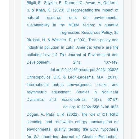
Bilgili, F., Soykan, E., Dumrul, C., Awan, A., Onderol,
S. & Khan, K. (2023). Disaggregating the impact of
natural resource rents on environmental
sustainability in the MENA region: A quantile
regression. Resources Policy, 85.
Birdsall, N. & Wheeler, D. (1993). Trade policy and
industrial pollution in Latin America: where are the
pollution havens? The Journal of Environment and
Development, 2(1), 137-149.
doi.org/10.1016/j.resourpol.2023.103825
Christopoulos, D.K. & Leon-Ledesma, M.A. (2011).
International output convergence, breaks, and
asymmetric adjustment. Studies in Nonlinear
Dynamics and Econometrics, 15(3), 67-97.
doi.org/10.2202/1558-3708.1823
Dogan, A., Pata, U. K. (2022). The role of ICT, R&D
spending, and renewable energy consumption on
environmental quality: testing the LCC hypothesis
for G7 countries. Journal of Cleaner Production.