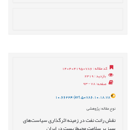
کد مقاله
: 1404041950786
بازدید
: 2319
صفحه
: 78 - 93
10.66224/jert.50786.10.18.78
نوع مقاله
: پژوهشی
نقش رانت نفت در زمینه اثرگذاری سیاست‌های
سبز بر سلامت محیط‌زیست در ایران