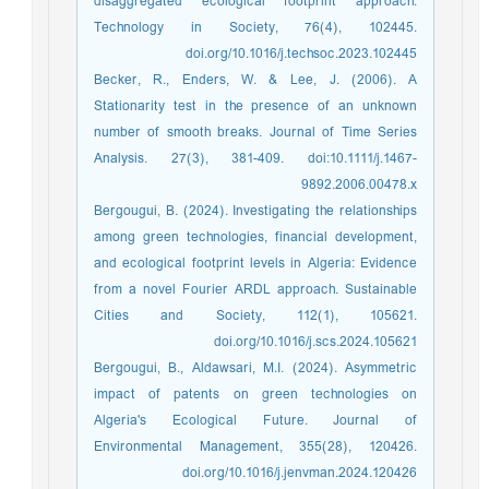
disaggregated ecological footprint approach.
Technology in Society, 76(4), 102445.
doi.org/10.1016/j.techsoc.2023.102445
Becker, R., Enders, W. & Lee, J. (2006). A
Stationarity test in the presence of an unknown
number of smooth breaks. Journal of Time Series
Analysis. 27(3), 381-409. doi:10.1111/j.1467-
9892.2006.00478.x
Bergougui, B. (2024). Investigating the relationships
among green technologies, financial development,
and ecological footprint levels in Algeria: Evidence
from a novel Fourier ARDL approach. Sustainable
Cities and Society, 112(1), 105621.
doi.org/10.1016/j.scs.2024.105621
Bergougui, B., Aldawsari, M.I. (2024). Asymmetric
impact of patents on green technologies on
Algeria's Ecological Future. Journal of
Environmental Management, 355(28), 120426.
doi.org/10.1016/j.jenvman.2024.120426