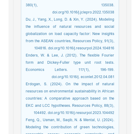
380(1), 135038.
doi.org/10.1016/j.jclepro.2022.135038
Du, J., Yang, X., Long, D. & Xin, Y. (2024). Modeling
the influence of natural resources and social
globalization on load capacity factor: New insights
from the ASEAN countries, Resources Policy, 91(3),
104816. doi.org/10.1016/j.resourpol.2024.104816
Enders, W. & Lee, J. (2012). The flexible Fourier
form and Dickey-Fuller type unit root tests.
Economics Letters. 117(1), 196-199.
doi.org/10.1016/j. econlet.2012.04.081
Erdogan, S. (2024). On the impact of natural
resources on environmental sustainability in African
countries: A comparative approach based on the
EKC and LCC hypotheses. Resources Policy, 88(3),
104492. doi.org/10.1016/j.resourpol.2023.104492
Feng, Q., Usman, M., Saqib, N. & Mental, U. (2024).
Modeling the contribution of green technologies,