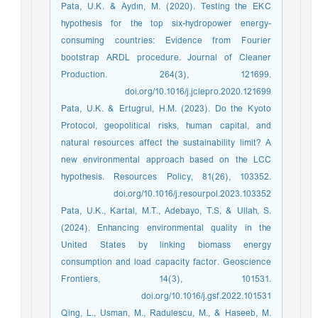
Pata, U.K. & Aydın, M. (2020). Testing the EKC
hypothesis for the top six-hydropower energy-
consuming countries: Evidence from Fourier
bootstrap ARDL procedure. Journal of Cleaner
Production. 264(3), 121699.
doi.org/10.1016/j.jclepro.2020.121699
Pata, U.K. & Ertugrul, H.M. (2023). Do the Kyoto
Protocol, geopolitical risks, human capital, and
natural resources affect the sustainability limit? A
new environmental approach based on the LCC
hypothesis. Resources Policy, 81(26), 103352.
doi.org/10.1016/j.resourpol.2023.103352
Pata, U.K., Kartal, M.T., Adebayo, T.S. & Ullah, S.
(2024). Enhancing environmental quality in the
United States by linking biomass energy
consumption and load capacity factor. Geoscience
Frontiers, 14(3), 101531.
doi.org/10.1016/j.gsf.2022.101531
Qing, L., Usman, M., Radulescu, M., & Haseeb, M.