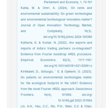
Parliament and Economy, 1, 73-101.
Kahia, M. & Omri, A. (2024). Oil rents and
environmental sustainability: Do green technologies
and environmental technological innovation matter?
Journal of Open Innovation: Technology, Market,
and Complexity, 10(3).
doi.org/10.1016/j.joitmc.2024.100366
Kathuria, K. & Kumar, N. (2022). Are exports and
imports of India’s trading partners co-integrated?
Evidence from Fourier bootstrap ARDL procedure.
Empirical Economics. 62(3), 1177-1191.
doi.org/10.1007/s00181-021-02061-z
Kirikkaleli, D., Sofuoglu, ˘ E. & Ojekemi, O. (2023).
Do patents on environmental technologies matter
for the ecological footprint in the USA? Evidence
from the novel Fourier ARDL approach. Geoscience
Frontiers, 14(4), 101564. doi.org/
10.1016/j.gsf.2023.101564
Lin, H.H., Hsu, C.C., Wu, P.H., Shen, C.C & Chen,