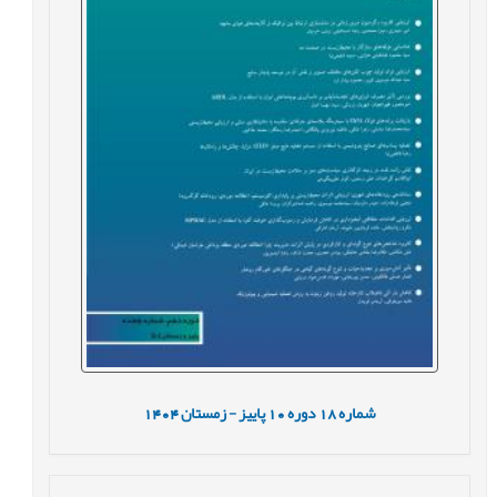
شماره
18
دوره
10
پاییز - زمستان
1404