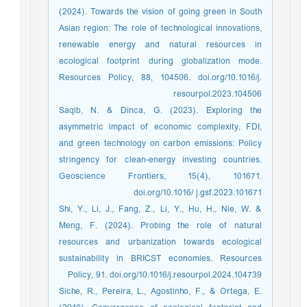
(2024). Towards the vision of going green in South
Asian region: The role of technological innovations,
renewable energy and natural resources in
ecological footprint during globalization mode.
Resources Policy, 88, 104506. doi.org/10.1016/j.
resourpol.2023.104506
Saqib, N. & Dinca, G. (2023). Exploring the
asymmetric impact of economic complexity, FDI,
and green technology on carbon emissions: Policy
stringency for clean-energy investing countries.
Geoscience Frontiers, 15(4), 101671.
doi.org/10.1016/ j.gsf.2023.101671
Shi, Y., Li, J., Fang, Z., Li, Y., Hu, H., Nie, W. &
Meng, F. (2024). Probing the role of natural
resources and urbanization towards ecological
sustainability in BRICST economies. Resources
Policy, 91. doi.org/10.1016/j.resourpol.2024.104739
Siche, R., Pereira, L., Agostinho, F., & Ortega, E.