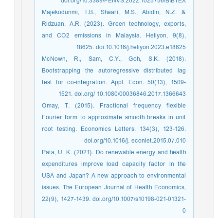
doi.org/10.3389/FENVS.2022.1025756/BIBTEX
Majekodunmi, T.B., Shaari, M.S., Abidin, N.Z. &
Ridzuan, A.R. (2023). Green technology, exports,
and CO2 emissions in Malaysia. Heliyon, 9(8),
18625. doi:10.1016/j.heliyon.2023.e18625
McNown, R., Sam, C.Y., Goh, S.K. (2018).
Bootstrapping the autoregressive distributed lag
test for co-integration. Appl. Econ. 50(13), 1509-
1521. doi.org/ 10.1080/00036846.2017.1366643
Omay, T. (2015). Fractional frequency flexible
Fourier form to approximate smooth breaks in unit
root testing. Economics Letters. 134(3), 123-126.
doi.org/10.1016/j. econlet.2015.07.010
Pata, U. K. (2021). Do renewable energy and health
expenditures improve load capacity factor in the
USA and Japan? A new approach to environmental
issues. The European Journal of Health Economics,
22(9), 1427-1439. doi.org/10.1007/s10198-021-01321-
0