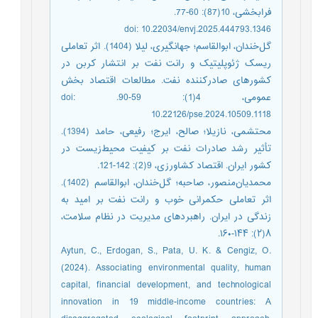
فرابخشی، 10(87): 60-77.
doi: 10.22034/envj.2025.444793.1346
گل‌خندان، ابوالقاسم؛ جهانگیری، لیلا (1404). اثر تعاملی
ریسک ژئوپلیتیک و رانت نفت بر انتشار کربن در
کشورهای صادرکننده نفت. مطالعات اقتصاد بخش
عمومی، 4(1): 59-90. doi:
10.22126/pse.2024.10509.1118
محتشمی، نازیلا؛ صالح، ایرج؛ رفیعی، حامد (1394).
تأثیر رشد صادرات نفت بر کیفیت محیط‌زیست در
کشور ایران. اقتصاد کشاورزی، 9(2): 142-121.
محمدیان‌منصور، صاحبه؛ گل‌خندان، ابوالقاسم (1402).
اثر تعاملی حکمرانی خوب و رانت نفت بر امید به
زندگی در ایران. راهبردهای مدیریت در نظام سلامت،
۸(۲): ۱۴۴-۱۶۰.
Aytun, C., Erdogan, S., Pata, U. K. & Cengiz, O.
(2024). Associating environmental quality, human
capital, financial development, and technological
innovation in 19 middle-income countries: A