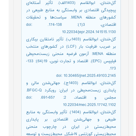
گل‌خندان، ابوالقاسم (1403الف). تأثیر آستانه‌ای
پیچیدگی اقتصادی بر وابستگی به منابع طبیعی در
کشورهای منطقه MENA. سیاست‌ها و تحقیقات
اقتصادی، 3(1): 138-174. doi:
10.22034/jepr.2024.141515.1130
گل‌خندان، ابوالقاسم (1403ب). تأثیر نامتقارن بیکاری
بر ضریب ظرفیت بار (LCF) در کشورهای منتخب
منطقه MENA: آزمون فرضیه منحنی زیست‌محیطی
فیلیپس (EPC). اقتصاد و تجارت نوین، 19(64): 133-
173.
doi: 10.30465/jnet.2025.49103.2145
گل‌خندان، ابوالقاسم (1403ج). جهانی‌شدن مالی و
پایداری زیست‌محیطی در ایران: رویکرد BFGC-Q.
مجلس و اقتصاد، 2: 657-691. doi:
10.22034/mec.2025.17742.1102
گل‌خندان، ابوالقاسم (1404). تأثیر وابستگی به منابع
طبیعی و جهانی‌شدن اقتصادی بر پایداری
محیط‌زیستی در ایران در چارچوب منحنی
محیط‌زیستی کوزنتس N-شکل. محیط‌زیست و توسعه