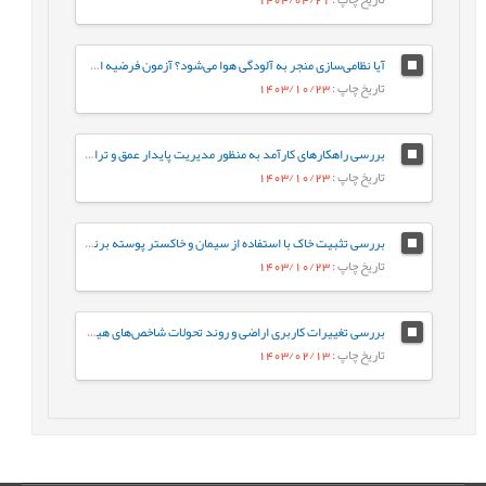
آیا نظامی‌سازی منجر به آلودگی هوا می‌شود؟ آزمون فرضیه اسلحه در مقابل آب‌وهوا برای کشورهای منطقه خاورمیانه و شمال آفریقا (منا)
تاریخ چاپ
: 1403/10/23
بررسی راهکارهای کارآمد به منظور مدیریت پایدار عمق و تراز سطح آب تالاب انزلی با تأکید بر رویکردهای پیشگیری و احیا
تاریخ چاپ
: 1403/10/23
بررسی تثبیت خاک با استفاده از سیمان و خاکستر پوسته برنج و کاهش اثرات مخرب زیست‌محیطی
تاریخ چاپ
: 1403/10/23
بررسی تغییرات کاربری اراضی و روند تحولات شاخص‌های هیدرومورفولوژیکی بر روی مساحت و حجم پهنه آبی دریاچه اوان براساس سری‌های زمانی داده‌های لندست
تاریخ چاپ
: 1403/02/13