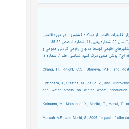
، امیر و غیور، حسنعلی، 1390، "پهنه بندی میزان تغییرات اقلیمی از دیدگاه کشاورزی در دوره اقلیمی
 صص 52-35.
نی، علی، 1380، "پيش بيني درازمدت متغيرهاي اقليمي توسط مدلهاي رقومي گردش عمومي و
روشهاي تبديل مقياس خروجي هاي اين مدل ها از مقياس جهاني به منطقه اي"، بولتن علمی مرکز اقلیم شناسی، جلد 1، شماره 8،
[3] Chang, H., Knight, C.G., Staneva, M.P., and K
[4] Eitzingera, J., Stastna, M., Zalud, Z., and Dubrov
and water stress on winter wheat production u
[5] Kainuma, M., Matsuoka, Y., Morita, T., Masui, T.,
[6] Massah, A.R., and Morid, S., 2006, “Impact of cl