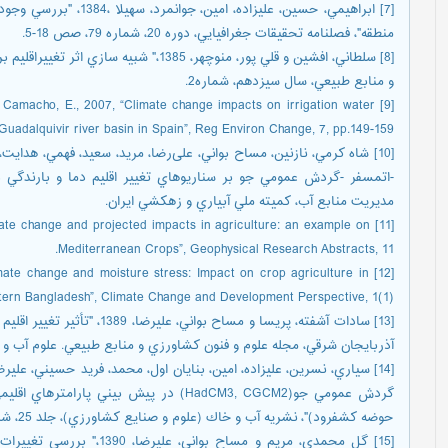
[7] ابراهيمي، حسین، علیزا
منطقه"، فصلنامه تحقيقات جغرافيايي، دوره 20، شماره 79، صص 18-5.
[8] سلطاني، افشین و قلي پور، منوچهر، 1385
و منابع طبيعي، سال سيزدهم، شماره2.
W., Camacho, E., 2007, “Climate change impacts on irrigation water
Guadalquivir river basin in Spain”, Reg Environ Change, 7, pp.149-159.
-اتمسفر -گردش عمومي جو بر سناريوهاي تغيير اقليم دما و بارندگي در 
مديريت منابع آب، كميته ملي آبياري و زهكشي ايران.
“Climate change and projected impacts in agriculture: an example on
Mediterranean Crops”, Geophysical Research Abstracts, 11.
limate change and moisture stress: Impact on crop agriculture in
tern Bangladesh”, Climate Change and Development Perspective, 1(1).
[13] سادات آشفته، پريسا و مساح
آذربايجان شرقي، مجله علوم و فنون كشاورزي و منابع طبيعي. علوم آب و خاك"، سال 4
گردش عمومي جو(HadCM3, CGCM2) در پيش بيني 
حوضه كشفرود)"، نشريه آب و خاك (علوم و صنايع كشاورزي)، جلد 25، شماره 4.
[15] گل محمدي، مريم و مساح