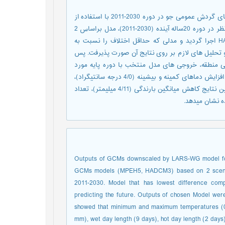
برای ارزیابی تغییر پارامترهای اقلیمی در ایستگاه زنجان، خروجی مدل-های گردش عمومی جو در دوره 2030-2011 با استفاده از
مدل LARS-WG ریز مقیاس شدند. به منظور پیش بینی پارامترهای موردنظر در دوره 20ساله آینده (2030-2011)، مدل براساس 2
سناریوی A2 و B1 برای 2 مدل گردش عمومی جو EMPEH5 و HADCM3 اجرا گردید و مدلی که حداقل اختلاف را نسبت به
 و تحلیل های لازم بر روی نتایج آن صورت پذیرفت. پس
ی منطقه، خروجی های مدل منتخب با دوره پایه مورد
مقایسه قرار گرفتند تا روند تغییرات آن‌ها مشخص گردد. نتایج حاکی از افزایش دماهای کمینه و بیشینه (4/0 درجه سانتیگراد)،
تعداد روزهای خشک (7 روز) و تعداد روزهای داغ (11 روز) است. همچنین نتایج کاهش میانگین بارندگی (4/11 میلیمتر)، تعداد
Outputs of GCMs downscaled by LARS-WG model for 
GCMs models (MPEH5, HADCM3) based on 2 scenario
2011-2030. Model that has lowest difference com
predicting the future. Outputs of chosen Model were
showed that minimum and maximum temperatures (0.4 
mm), wet day length (9 days), hot day length (2 days)