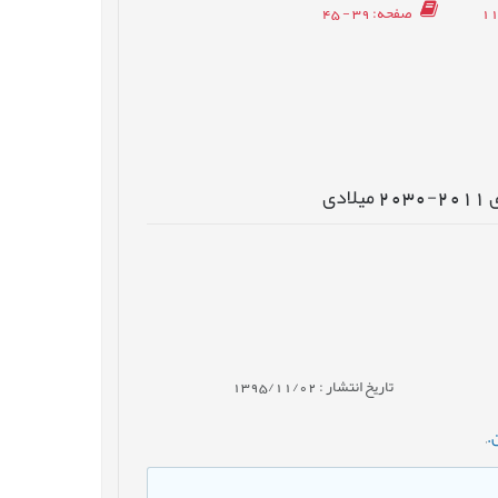
صفحه
: 39 - 45
ی
تاریخ انتشار : 1395/11/02
.
,