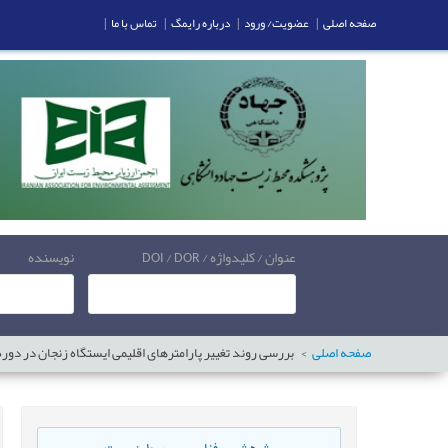
صفحه اصلی
|
عضویت/ ورود
|
درباره رایمگ
|
تماس با ما
|
عنوان / کلیدواژه / DOI / DOR
نویسنده
صفحه اصلی
بررسی روند تغییر پارامترهای اقلیمی ایستگاه زنجان در دوره‌ی 2011-2030 میل