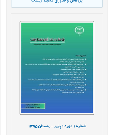
پژوهش و فناوری محیط زیست
شماره
1
دوره
1
پاییز - زمستان
1395