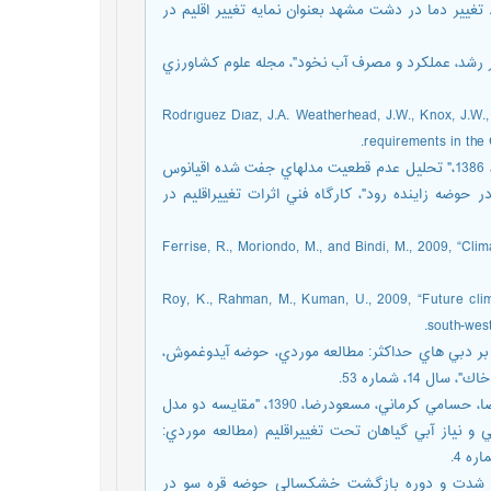
ده، امین، جوانمرد، سهیلا ،1384، "بررسي وجود تغيير دما در دشت مشهد بعنوان نمايه تغيير اقليم در
،" شبيه سازي اثر تغييراقليم بر رشد، عملكرد و مصرف آب نخود"، مجله علوم كشاورزي
[9] Rodrıguez Dıaz, J.A. Weatherhead, J.W., Knox, J.
requirements in the 
[10] شاه كرمي، نازنین، مساح بواني، علی‌رضا، مريد، سعید، فهمي، هدایت، 1386،" تحليل عدم قطعيت مدلهاي جفت شده اقيانوس
حوضه زاينده رود"، كارگاه فني اثرات تغييراقليم در
[11] Ferrise, R., Moriondo, M., and Bindi, M., 2009, 
[12] Roy, K., Rahman, M., Kuman, U., 2009, “Future c
south-wes
 بواني، عليرضا، 1389، "تأثير تغيير اقليم بر دبي هاي حداكثر: مطالعه موردي، حوضه آيدوغموش،
1، شماره 53.
[14] سياري، نسرين، عليزاده، امين، بنايان اول، محمد، فريد حسيني، عليرضا، حسامي كرماني، مسعودرضا، 1390، "مقايسه دو مدل
پارامترهاي اقليمي و نياز آبي گياهان تحت تغييراقليم (مطالعه موردي:
 بواني، عليرضا، 1390،" بررسي تغييرات شدت و دوره بازگشت خشكسالي حوضه قره سو در