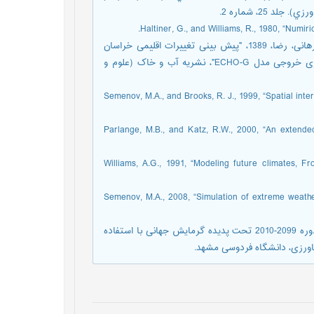
25، شماره 2.
[17] عباسی، فاطمه، ملبوسی، شراره، بابائیان، ایمان، اثمری، مرتضی و برهانی، رضا، 1389، "پیش بینی تغییرات اقلیمی خراسان
جنوبی در دوره 2039-2010 میلادی با استفاده از ریزمقیاس نمایی آماری خروجی مدل ECHO-G"، نشریه آب و خاک (علوم و
[18] Semenov, M.A., and Brooks, R. J., 1999, “Spatial
[19] Parlange, M.B., and Katz, R.W., 2000, “An exten
[20] Williams, A.G., 1991, “Modeling future climates
[21] Semenov, M.A., 2008, “Simulation of extreme wea
[22] صبوری، غلامرضا، 1393، "مطالعه تغییرات پهنه‌های اقلیمی ایران در دوره 2099-2010 تحت پدیده گرمایش جهانی با استفاده
اورزی، دانشگاه فردوسی مشهد.