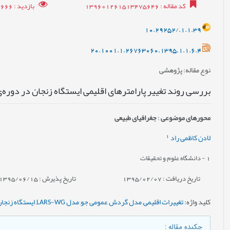
کد مقاله
: 139601261513475646
بازدید
: 11666
10.29252/.1.1.39
20.1001.1.26763060.1395.1.1.6.4
نوع مقاله
: پژوهشی
بررسی روند تغییر پارامترهای اقلیمی ایستگاه زنجان در دوره‌ی 2011-2030 میلاد
محورهای موضوعی
:
جغرافیای طبیعی
1
لادن کاظمی راد
1
- دانشگاه علوم و تحقیقات
تاریخ دریافت : 1395/02/07
تاریخ پذیرش : 1395/06/15
کلید واژه
:
تغییرات اقلیمی
,
مدل گردش عمومی جو
,
مدل LARS-WG
,
ایستگاه زنجان
چکیده مقاله
: