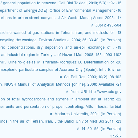
15- Wallace LA. The exposure of general population to benzene. Cell Biol Toxical, 2010; 5(3): 197. ≠
16- Risk Assessment information system , US Department of Energy(DOE), Office of Environmental Management. ≠
drocarbons in urban street canyons. J Air Waste Manag Assoc 2003;
53(4): 493-504. ≠
 gasoline wasted at gas stations in Tehran, Iran, and methods for
recycling the wastage. Environ Studies J. 2004; 36: 33-40. (In Persian). ≠
heric concentrations, dry deposition and air-soil exchange of
n industrial region in Turkey. J of Hazard Mat. 2008; 153: 1093-1102. ≠
e MP, Oineiro-Iglesias M, Prarada-Rodriguez D. Determination of
tmospheric particulate samples of Acoruna City (Spain). Int J Environ
Sci Pall Res. 2003; 10(2): 98-102. ≠
alth, NIOSH Manual of Analytical Methods [online], 2008: Available
from: URL:http://www.cdc.gov. ≠
uation of total hydrocarbons and styrene in ambient air at Tabriz
r units and persentation of proper controling. MSc. Thesis. Tarbiat
Modares University, 2001. (In Persian). ≠
nds in the air of Tehran, Iran. J the Babol Univ of Med Sci 2011;
14: 50- 55. (In Persian). ≠
چکیده: