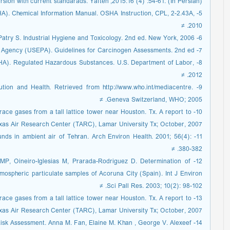
sion with current standarads. Yafteh ,2015:16 (4) :54-61. (In Persian). ≠
SHA). Chemical Information Manual. OSHA Instruction, CPL, 2-2.43A,
2010. ≠
6- Clayton G, Patry S. Industrial Hygiene and Toxicology. 2nd ed. New York, 2006. ≠
7- United States Environmental Protection Agency (USEPA). Guidelines for Carcinogen Assessments. 2nd ed. ≠
OSHA). Regulated Hazardous Substances. U.S. Department of Labor,
2012. ≠
ution and Health. Retrieved from http://www.who.int/mediacentre.
Geneva Switzerland, WHO; 2005. ≠
race gases from a tall lattice tower near Houston. Tx. A report to
xas Air Research Center (TARC), Lamar University Tx; October, 2007. ≠
pounds in ambient air of Tehran. Arch Environ Health. 2001; 56(4):
380-382. ≠
e MP, Oineiro-Iglesias M, Prarada-Rodriguez D. Determination of
tmospheric particulate samples of Acoruna City (Spain). Int J Environ
Sci Pall Res. 2003; 10(2): 98-102. ≠
race gases from a tall lattice tower near Houston. Tx. A report to
xas Air Research Center (TARC), Lamar University Tx; October, 2007. ≠
14- Human Risk Assessment Toxicology and Risk Assessment. Anna M. Fan, Elaine M. Khan , George V. Alexeef. ≠