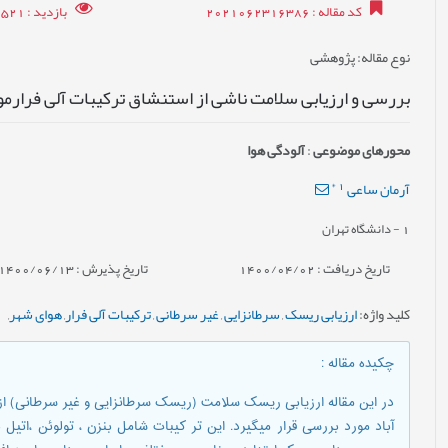
کد مقاله
: 2021062316386
بازدید
: 11521
نوع مقاله
: پژوهشی
بررسی و ارزیابی سلامت ناشی از استنشاق ترکیبات آلی فرارم
محورهای موضوعی
:
آلودگی هوا
*
1
آرمان ساعی
1
- دانشگاه تهران
تاریخ دریافت : 1400/04/02
تاریخ پذیرش : 1400/06/13
کلید واژه
:
ارزیابی ریسک
,
سرطانزایی
,
غیر سرطانی
,
ترکیبات آلی فرار
,
هوای شهر
,
چکیده مقاله
:
در این مقاله ارزیابی ریسک سلامت (ریسک سرطانزایی و غیر سرطانی) از