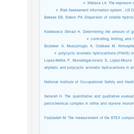
17- Bakeas EB, Siskon PA. Dispersion of volatile hy
18- Keshavarzi Shirazi H. Determining the amount of
controlling, limiting, and 
19- . Bozlaker A, Muezzinoglu A, Odabasi M. Atmosp
polycyclic aromatic hydrocarbons (PAHS) in a
20- Lopez-Mahia P, Muniategal-lorenz S, Lopez-Mour
aliphatic and polycyclic aromatic hydrocarbons in a
21- National Institute of Occupational Safety and He
22- Setareh H. The quantitative and qualitative eval
petrochemical complex in olifne and styrene monome
23- Fazlzadeh M. The measurement of the BTEX compou