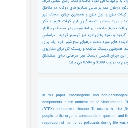
د با ترکیبات آلی مورد بحث و مدت زمان تنفس افراد،
فت CDI یا تنفس آلاینده های مذکور درطول عمر براساس سناریو های دوگانه در مناطق
ترکیبات بنزن و اتیل بنزن و همچنین میزان ریسک غیر
د و مورد بحث و نتیجه گیری قرار گرفت. لازم به ذکر
فت نتایج حاصله ، برنامه نویسی در محیط نرم افزار
به گردید و نمودارهای لازم نیز ترسیم گردید . براساس
اینده های مورد بحث درهوای سح شهر خرم آباد برای
1.51 E-06 و 5.65 E -01 نفر در سال می باشد. همچنین ریسک سالیانه و ریسک کل برای سناریوی
2 E-01 نفر در سال است. علاوه بر این میزان اندیس ریسک غیر سرطانی برای استنشاق
3 و 0.594 می باشد
In this paper, carcinogenic and non-carcinogeni
components in the ambient air of Khorramabad. T
(BTEX) and normal Hexane. To assess the risk ,fi
people to the organic compounds in question and the
respiration of mentioned pollutants during life was