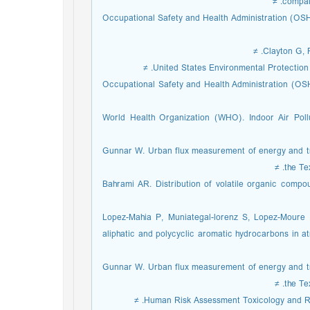
compair
5- Occupational Safety and Health Administration (O
8- Occupational Safety and Health Administration (
9- World Health Organization (WHO). Indoor Air Poll
10- Gunnar W. Urban flux measurement of energy and t
the Te
11- Bahrami AR. Distribution of volatile organic com
12- Lopez-Mahia P, Muniategal-lorenz S, Lopez-Mour
aliphatic and polycyclic aromatic hydrocarbons in a
13- Gunnar W. Urban flux measurement of energy and t
the Te