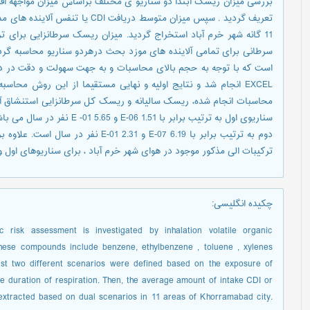
بررسی میزان ریسک ابتدا دو سناریو ی مختلف براساس میزان مواجهه افرا
تعریف گردید . سپس میزان متوسط دریا
11 گانه شهر خرم آباد استخراج گردید. میزان ریسک سرطانزایی برای 
سرطانی برای تمامی آلاینده های موزد بحث درهردو سناریو محاسبه گردی
است که با توجه به حجم بالای محاسبات و به جهت سهولت و دقت در دریا
EXCEL انجام شد و نتایج اولیه و نهایی مستقیما از این روش محاس
محاسبات انجام شده، ریسک سالیانه و ریسک کل سرطانزایی استنشاق آل
سناریوی اول به ترتیب برابر با 
دوم به ترتیب برابر با 6.19 E-07 و .31
ترکیبات الی مذکور موجود در هوای شهر خرم آباد ، برای سناریوهای اول ودوم به ترتیب .389
چکیده انگلیسی
:
c risk assessment is investigated by inhalation volatile organic
hese compounds include benzene, ethylbenzene , toluene , xylenes
rst two different scenarios were defined based on the exposure of
 duration of respiration. Then, the average amount of intake CDI or
 extracted based on dual scenarios in 11 areas of Khorramabad city.