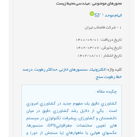
محورهای موضوعی
:
مهندسی محیط زیست
*
1
الهام موحد
1
- شرکت فاضلاب تهران
تاریخ دریافت : 1400/09/01
تاریخ پذیرش : 1402/03/07
تاریخ انتشار : 1402/08/01
کلید واژه
:
الكترونيك
,
سنسورهای خازنی
,
حداکثر رطوبت
,
درصد
خطا
,
رطوبت سنج
,
چکیده مقاله
:
كشاورزي دقيق يك مفهوم جديد در كشاورزي امروزي
است . يكي از دلايل رشد كشاورزي دقيق در ميان
دانشمندان و كشاورزان، پيشرفت تكنولوژي در سيستم
های تعيين مختصات جغرافياييGPS، سنسورها،
عكسهاي هوايي يا ماهواره‏اي (يا سنجش از دور) و