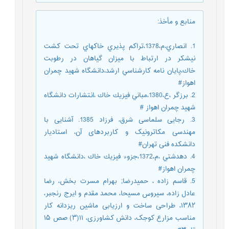
منابع و مأخذ
:
1. انصاري،م،1378،تراكم پذيري خاكهاي تحت كشت
نيشكر در ارتباط با ميزان گياهان در رطوبت
خاك،پايان نامه كارشناسي ارشد،دانشگاه شهيد چمران
اهواز#
2. برزگر ،ع،1380،مباني فيزيك خاك ،انتشارات دانشگاه
شهيد چمران اهواز #
3. رجایی سلماسی شرق، فرزاد 1385. آشنایی با
مهندسی مکاترونیک و کاربردهای آن، استادیار
دانشکده فنی تهران#
4. دهدشتي ،م،1372،جزوء فيزيك خاك ،دانشگاه شهيد
چمران اهواز#
5. قاسم زاده ، حمیدرضا; بهرام مسرت بخش، رضا
عادل زاده، سیروس مسیحا، محمد مقدم و ایرج رنجبر،
۱۳۸۲، طراحی ساخت و ارزیابی ماشین ریزدانه کار
مناسب مزارع کوجک، دانش کشاورزی، ۱۱(۳) صص ۱۵