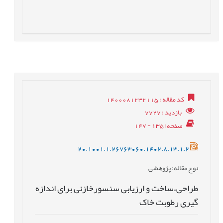
کد مقاله
: 1400081232115
بازدید
: 7727
صفحه
: 135 - 147
20.1001.1.26763060.1402.8.13.1.2
نوع مقاله
: پژوهشی
طراحی،ساخت و ارزیابی سنسورخازنی برای اندازه
گیری رطوبت خاک