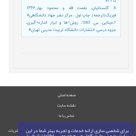
تا ۳۰#
6. گلستانیان، نعمت الله و محمود بهار.۱۳۶۶.
فیزیک(ترجمه). چاپ اول ، مرکز نشر جهاد دانشگاهی#
7.مینایی. س. 1383، روش¬ها و ابزار اندازه¬گیری،
جزوه درسی، انتشارات دانشگاه تربیت مدرس تهران#
صفحه اصلی
نقشه سایت
تماس با ما
برای شخصی سازی ارائه خدمات و تجربه بهتر شما در این
حقوق این وب‌سایت متعلق به سامانه مدیریت نشریات
سایت، ضمن رعایت کامل حریم خصوصی، اطلاعات از طریق