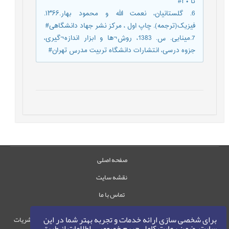
تا ۳۰#
6. گلستانیان، نعمت الله و محمود بهار.۱۳۶۶.
فیزیک(ترجمه). چاپ اول ، مرکز نشر جهاد دانشگاهی#
7.مینایی. س. 1383، روش¬ها و ابزار اندازه¬گیری،
جزوه درسی، انتشارات دانشگاه تربیت مدرس تهران#
صفحه اصلی
نقشه سایت
تماس با ما
برای شخصی سازی ارائه خدمات و تجربه بهتر شما در این
حقوق این وب‌سایت متعلق به سامانه مدیریت نشریات
سایت، ضمن رعایت کامل حریم خصوصی، اطلاعات از طریق