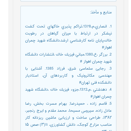
منابع و مأخذ
:
1. انصاري،م،1378،تراكم پذيري خاكهاي تحت كشت
نيشكر در ارتباط با ميزان گياهان در رطوبت
خاك،پايان نامه كارشناسي ارشد،دانشگاه شهيد چمران
اهواز#
2. برزگر ،ع،1380،مباني فيزيك خاك ،انتشارات دانشگاه
شهيد چمران اهواز #
3. رجایی سلماسی شرق، فرزاد 1385. آشنایی با
مهندسی مکاترونیک و کاربردهای آن، استادیار
دانشکده فنی تهران#
4. دهدشتي ،م،1372،جزوء فيزيك خاك ،دانشگاه شهيد
چمران اهواز#
5. قاسم زاده ، حمیدرضا; بهرام مسرت بخش، رضا
عادل زاده، سیروس مسیحا، محمد مقدم و ایرج رنجبر،
۱۳۸۲، طراحی ساخت و ارزیابی ماشین ریزدانه کار
مناسب مزارع کوجک، دانش کشاورزی، ۱۱(۳) صص ۱۵