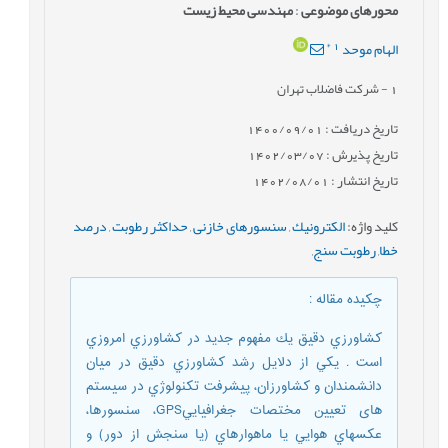
محورهای موضوعی
:
مهندسی محیط زیست
*
1
الهام موحد
1
- شرکت فاضلاب تهران
تاریخ دریافت : 1400/09/01
تاریخ پذیرش : 1402/03/07
تاریخ انتشار : 1402/08/01
کلید واژه
:
الكترونيك
,
سنسورهای خازنی
,
حداکثر رطوبت
,
درصد
خطا
,
رطوبت سنج
,
چکیده مقاله
:
كشاورزي دقيق يك مفهوم جديد در كشاورزي امروزي
است . يكي از دلايل رشد كشاورزي دقيق در ميان
دانشمندان و كشاورزان، پيشرفت تكنولوژي در سيستم
های تعيين مختصات جغرافياييGPS، سنسورها،
عكسهاي هوايي يا ماهواره‏اي (يا سنجش از دور) و