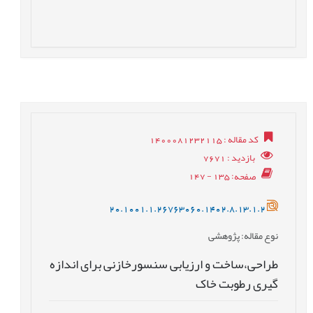
کد مقاله
: 1400081232115
بازدید
: 7671
صفحه
: 135 - 147
20.1001.1.26763060.1402.8.13.1.2
نوع مقاله
: پژوهشی
طراحی،ساخت و ارزیابی سنسورخازنی برای اندازه
گیری رطوبت خاک