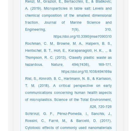
Renzi, M., Grazioli, E., Bertacchini, E., & Blašković,
A. (2019). Microparticles in table salt: Levels and
chemical composition of the smallest dimensional
fraction. Journal of Marine Science and
Engineering, 7(9), 310.
https://doi.org/10.3390/jmse7090310
Rochman, C. M., Browne, M. A., Halpern, B. S.,
Hentschel, B. T., Hoh, E., Karapanagioti, H. K., ... &
Thompson, R. C. (2013). Classify plastic waste as
hazardous. Nature, 494(7436), 169-171.
https://doi.org/10.1038/494169a
Rist, S., Almroth, B. C., Hartmann, N. B., & Karlsson,
T. M. (2018). A critical perspective on early
communications concerning human health aspects
of microplastics. Science of the Total Environment,
626, 720-726.
Schirinzi, G. F., Pérez-Pomeda, I., Sanchís, J.,
Rossini, C., Farré, M., & Barceló, D. (2017).
Cytotoxic effects of commonly used nanomaterials