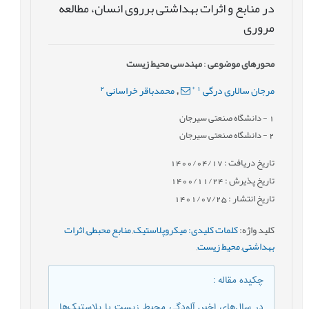
در منابع و اثرات بهداشتی برروی انسان، مطالعه
مروری
محورهای موضوعی
:
مهندسی محیط زیست
2
*
1
مرجان سالاری درگی
محمدباقر خراسانی
,
1
- دانشگاه صنعتی سیرجان
2
- دانشگاه صنعتی سیرجان
تاریخ دریافت : 1400/04/17
تاریخ پذیرش : 1400/11/24
تاریخ انتشار : 1401/07/25
کلید واژه
:
کلمات کلیدی: میکروپلاستیک
,
منابع محبطی
,
اثرات
بهداشتی
,
محیط زیست
,
چکیده مقاله
:
در سال‌های اخیر، آلودگی محیط‌ زیست با پلاستیک‌ها