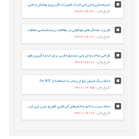
شبیه‌سازی و ارزیابی اثرات تغییرات کاربری و پوشش اراضی در درون و پیرامون مناطق حفاظت شده استان لرستان، ایران
تاریخ چاپ
: 1404/04/21
کاربرد نشانگر های مولکولی در مطالعات زیست‎شناسی حفاظت
تاریخ چاپ
: 1402/08/01
طراحی،ساخت و ارزیابی سنسورخازنی برای اندازه گیری رطوبت خاک
تاریخ چاپ
: 1402/08/01
حذف رنگ متیلن بلو از پساب با استفاده از Fe-BTC
تاریخ چاپ
: 1401/12/25
حذف سرب با نانو ساختارهای آلی فلزی آهن و بنزن تری کربوکسیلات از محلول آبی
تاریخ چاپ
: 1400/12/09