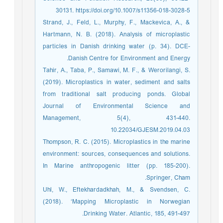
30131. https://doi.org/10.1007/s11356-018-3028-5
Strand, J., Feld, L., Murphy, F., Mackevica, A., &
Hartmann, N. B. (2018). Analysis of microplastic
particles in Danish drinking water (p. 34). DCE-
Danish Centre for Environment and Energy.
Tahir, A., Taba, P., Samawi, M. F., & Werorilangi, S.
(2019). Microplastics in water, sediment and salts
from traditional salt producing ponds. Global
Journal of Environmental Science and
Management, 5(4), 431-440.
10.22034/GJESM.2019.04.03
Thompson, R. C. (2015). Microplastics in the marine
environment: sources, consequences and solutions.
In Marine anthropogenic litter (pp. 185-200).
Springer, Cham.
Uhl, W., Eftekhardadkhah, M., & Svendsen, C.
(2018). ‘Mapping Microplastic in Norwegian
Drinking Water. Atlantic, 185, 491-497.