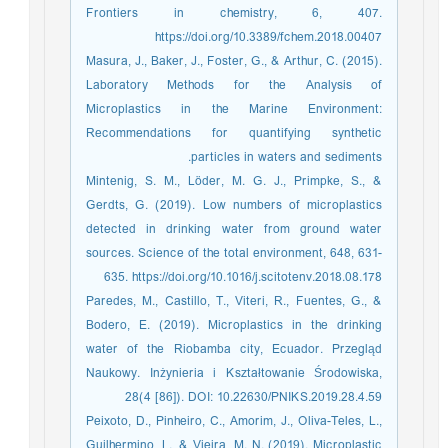
Frontiers in chemistry, 6, 407.
https://doi.org/10.3389/fchem.2018.00407
Masura, J., Baker, J., Foster, G., & Arthur, C. (2015).
Laboratory Methods for the Analysis of
Microplastics in the Marine Environment:
Recommendations for quantifying synthetic
particles in waters and sediments.
Mintenig, S. M., Löder, M. G. J., Primpke, S., &
Gerdts, G. (2019). Low numbers of microplastics
detected in drinking water from ground water
sources. Science of the total environment, 648, 631-
635. https://doi.org/10.1016/j.scitotenv.2018.08.178
Paredes, M., Castillo, T., Viteri, R., Fuentes, G., &
Bodero, E. (2019). Microplastics in the drinking
water of the Riobamba city, Ecuador. Przegląd
Naukowy. Inżynieria i Kształtowanie Środowiska,
28(4 [86]). DOI: 10.22630/PNIKS.2019.28.4.59
Peixoto, D., Pinheiro, C., Amorim, J., Oliva-Teles, L.,
Guilhermino, L., & Vieira, M. N. (2019). Microplastic