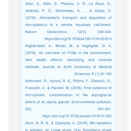
Allen, S., Allen, D., Phoenix, V. R., Le Roux, G.,
Jiménez, P. D., Simonneau, A., ... & Galop, D.
(2019). Atmospheric transport and deposition of
microplastics in a remote mountain catchment.
Nature Geoscience, 12(5), 339-344.
https://doi.org/10.1038/s41561-019-0335-5
Alighardashi, A., Mirabi, M., & Haghighat, G. A.
(2019). An overview on PCBs in the environment,
their health effects, identifying and removal
methods. Journal of Jiroft University of Medical
Sciences. 6 (1):87-100.
Ambrosini, R., Azzoni, R. S., Pittino, F., Diolaiuti, G.,
Franzetti, A., & Parolini, M. (2019). First evidence of
microplastic contamination in the supraglacial
debris of an alpine glacier. Environmental pollution,
253, 297-301.
https://doi.org/10.1016/j.envpol.2019.07.005
Asrin, N. R. N., & Dipareza, A. (2019). Microplastics
in ambient air (case study: Urip Sumoharjo street