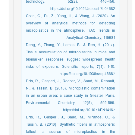
technology, 52(2), 446-456.
https://doi.org/10.1021/acs.est.7b04682
Chen, G., Fu, Z., Yang, H., & Wang, J. (2020). An
overview of analytical methods for detecting
microplastics in the atmosphere. TrAC Trends in
Analytical Chemistry, 115981.
Deng, Y., Zhang, Y., Lemos, B., & Ren, H. (2017).
Tissue accumulation of microplastics in mice and
biomarker responses suggest widespread health
risks of exposure. Scientific reports, 7(1), 1-10.
https://doi.org/10.1038/srep46687
Dris, R., Gasperi, J., Rocher, V., Saad, M., Renault,
N., & Tassin, B. (2015). Microplastic contamination
in an urban area: a case study in Greater Paris.
Environmental Chemistry, 12(5), 592-599.
https://doi.org/10.1071/EN14167
Dris, R., Gasperi, J., Saad, M., Mirande, C., &
Tassin, B. (2016). Synthetic fibers in atmospheric
fallout: a source of microplastics in the