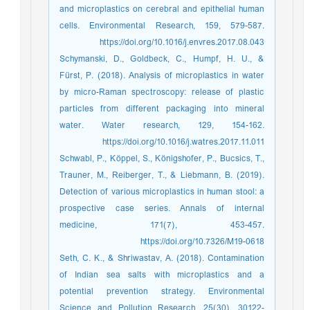
and microplastics on cerebral and epithelial human
cells. Environmental Research, 159, 579-587.
https://doi.org/10.1016/j.envres.2017.08.043
Schymanski, D., Goldbeck, C., Humpf, H. U., &
Fürst, P. (2018). Analysis of microplastics in water
by micro-Raman spectroscopy: release of plastic
particles from different packaging into mineral
water. Water research, 129, 154-162.
https://doi.org/10.1016/j.watres.2017.11.011
Schwabl, P., Köppel, S., Königshofer, P., Bucsics, T.,
Trauner, M., Reiberger, T., & Liebmann, B. (2019).
Detection of various microplastics in human stool: a
prospective case series. Annals of internal
medicine, 171(7), 453-457.
https://doi.org/10.7326/M19-0618
Seth, C. K., & Shriwastav, A. (2018). Contamination
of Indian sea salts with microplastics and a
potential prevention strategy. Environmental
Science and Pollution Research, 25(30), 30122-