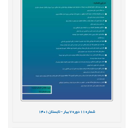
شماره
11
دوره
7
بهار - تابستان
1401