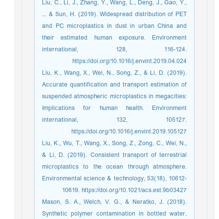
Liu, C., Li, J., Zhang, Y., Wang, L., Deng, J., Gao, Y.,
... & Sun, H. (2019). Widespread distribution of PET
and PC microplastics in dust in urban China and
their estimated human exposure. Environment
international, 128, 116-124.
https://doi.org/10.1016/j.envint.2019.04.024
Liu, K., Wang, X., Wei, N., Song, Z., & Li, D. (2019).
Accurate quantification and transport estimation of
suspended atmospheric microplastics in megacities:
Implications for human health. Environment
international, 132, 105127.
https://doi.org/10.1016/j.envint.2019.105127
Liu, K., Wu, T., Wang, X., Song, Z., Zong, C., Wei, N.,
& Li, D. (2019). Consistent transport of terrestrial
microplastics to the ocean through atmosphere.
Environmental science & technology, 53(18), 10612-
10619. https://doi.org/10.1021/acs.est.9b03427
Mason, S. A., Welch, V. G., & Neratko, J. (2018).
Synthetic polymer contamination in bottled water.