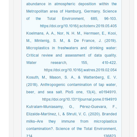
abundance in atmospheric deposition within the
Metropolitan area of Hamburg, Germany. Science
of the Total Environment, 685, 96-103.
https://doi.org/10.1016/j.scitotenv.2019.05.405
Koelmans, A. A., Nor, N. H. M., Hermsen, E., Kooi,
M., Mintenig, S. M., & De France, J. (2019).
Microplastics in freshwaters and drinking water:
Critical review and assessment of data quality.
Water research, 155, 410-422.
https://doi.org/10.1016/j.watres.2019.02.054
Kosuth, M., Mason, S. A., & Wattenberg, E. V.
(2018). Anthropogenic contamination of tap water,
beer, and sea salt. PloS one, 13(4), e0194970.
https://doi.org/10.1371/journal.pone.0194970
Kutralam-Muniasamy, G., Pérez-Guevara, F.,
Elizalde-Martínez, I., & Shruti, V. C. (2020). Branded
milks–Are they immune from microplastics
contamination?. Science of the Total Environment,
714, 136823.