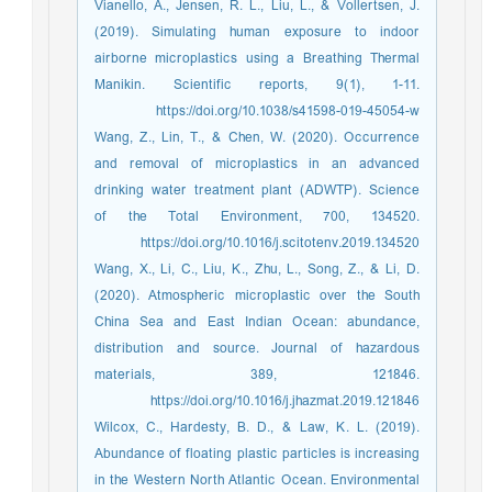
Vianello, A., Jensen, R. L., Liu, L., & Vollertsen, J.
(2019). Simulating human exposure to indoor
airborne microplastics using a Breathing Thermal
Manikin. Scientific reports, 9(1), 1-11.
https://doi.org/10.1038/s41598-019-45054-w
Wang, Z., Lin, T., & Chen, W. (2020). Occurrence
and removal of microplastics in an advanced
drinking water treatment plant (ADWTP). Science
of the Total Environment, 700, 134520.
https://doi.org/10.1016/j.scitotenv.2019.134520
Wang, X., Li, C., Liu, K., Zhu, L., Song, Z., & Li, D.
(2020). Atmospheric microplastic over the South
China Sea and East Indian Ocean: abundance,
distribution and source. Journal of hazardous
materials, 389, 121846.
https://doi.org/10.1016/j.jhazmat.2019.121846
Wilcox, C., Hardesty, B. D., & Law, K. L. (2019).
Abundance of floating plastic particles is increasing
in the Western North Atlantic Ocean. Environmental