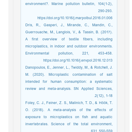
environment?. Marine pollution bulletin, 104(1-2),
290-293.
https://doi.org/10.1016/j.marpolbul.2016.01.006
Dris, R., Gasperi, J., Mirande, C., Mandin, C.,
Guerrouache, M., Langlois, V., & Tassin, B. (2017).
A first overview of textile fibers, including
microplastics, in indoor and outdoor environments.
Environmental pollution, 221, 453-458.
https://doi.org/10.1016/j.envpol.2016.12.013
Danopoulos, E., Jenner, L., Twiddy, M., & Rotchell, J.
M. (2020). Microplastic contamination of salt
intended for human consumption: a systematic
review and meta-analysis. SN Applied Sciences,
2(12), 1-18.
Foley, C. J., Feiner, Z. S., Malinich, T. D., & Höök, T.
O. (2018). A meta-analysis of the effects of
exposure to microplastics on fish and aquatic
invertebrates. Science of the total environment,
631, 550-559.