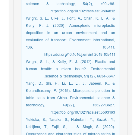
science & technology, 54(2), 790-796.
https://doi.org/10.1021/acs.est.9b04812
Wright, S. L., Ulke, J., Font, A., Chan, K. L. A., &
Kelly, F. J. (2020). Atmospheric microplastic
deposition in an urban environment and an
evaluation of transport. Environment international,
136, 105411.
https://doi.org/10.1016/j.envint.2019.105411
Wright, S. L., & Kelly, F. J. (2017). Plastic and
human health: a micro issue?. Environmental
science & technology, 51(12), 6634-6647.
Yang, D., Shi, H., Li, L., Li, J., Jabeen, K., &
Kolandhasamy, P. (2015). Microplastic pollution in
table salts from China. Environmental science &
technology, 49(22), 13622-13627.
https://doi.org/10.1021/acs.est.5b03163
Yukioka, S., Tanaka, S., Nabetani, Y., Suzuki, Y.,
Ushijima, T., Fujii, S., ... & Singh, S. (2020).
Occurrence and characteristics of microplastics in