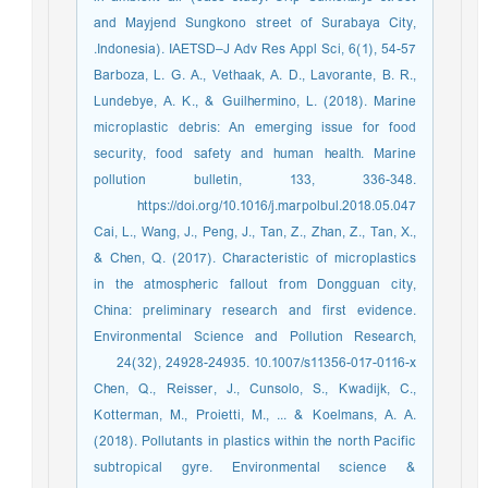
and Mayjend Sungkono street of Surabaya City,
Indonesia). IAETSD–J Adv Res Appl Sci, 6(1), 54-57.
Barboza, L. G. A., Vethaak, A. D., Lavorante, B. R.,
Lundebye, A. K., & Guilhermino, L. (2018). Marine
microplastic debris: An emerging issue for food
security, food safety and human health. Marine
pollution bulletin, 133, 336-348.
https://doi.org/10.1016/j.marpolbul.2018.05.047
Cai, L., Wang, J., Peng, J., Tan, Z., Zhan, Z., Tan, X.,
& Chen, Q. (2017). Characteristic of microplastics
in the atmospheric fallout from Dongguan city,
China: preliminary research and first evidence.
Environmental Science and Pollution Research,
24(32), 24928-24935. 10.1007/s11356-017-0116-x
Chen, Q., Reisser, J., Cunsolo, S., Kwadijk, C.,
Kotterman, M., Proietti, M., ... & Koelmans, A. A.
(2018). Pollutants in plastics within the north Pacific
subtropical gyre. Environmental science &