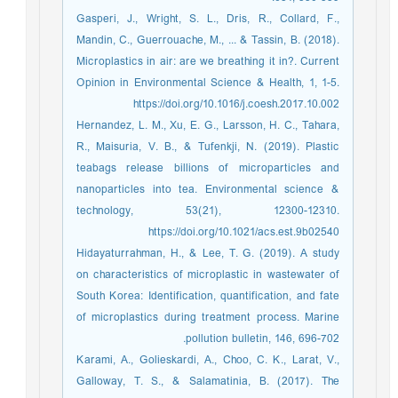
Gasperi, J., Wright, S. L., Dris, R., Collard, F.,
Mandin, C., Guerrouache, M., ... & Tassin, B. (2018).
Microplastics in air: are we breathing it in?. Current
Opinion in Environmental Science & Health, 1, 1-5.
https://doi.org/10.1016/j.coesh.2017.10.002
Hernandez, L. M., Xu, E. G., Larsson, H. C., Tahara,
R., Maisuria, V. B., & Tufenkji, N. (2019). Plastic
teabags release billions of microparticles and
nanoparticles into tea. Environmental science &
technology, 53(21), 12300-12310.
https://doi.org/10.1021/acs.est.9b02540
Hidayaturrahman, H., & Lee, T. G. (2019). A study
on characteristics of microplastic in wastewater of
South Korea: Identification, quantification, and fate
of microplastics during treatment process. Marine
pollution bulletin, 146, 696-702.
Karami, A., Golieskardi, A., Choo, C. K., Larat, V.,
Galloway, T. S., & Salamatinia, B. (2017). The