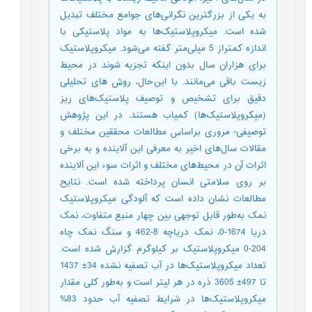
به یکی از بزرگترین نگرانی‌های جوامع مختلف تبدیل
شده است. میکروپلاستیک‌ها به مواد پلاستیکی با
اندازه کمتراز 5 میلی‌متر گفته می‌شود. میکروپلاستیک
برای هزاران سال بدون اینکه تجزیه شوند در محیط
زیست باقی می‌مانند. با این‌حال، روش های تحلیلی
دقیق برای تشخیص و توصیف پلاستیک‌های ریز
(میکروپلاستیک‌ها) کمیاب هستند. در این پژوهش
توصیفی- مروری براساس مطالعات محققین مختلف و
مقالات سال‌های اخیر به معرفی این آلاینده و به برخی
اثرات آن در محیط‌های مختلف و اثرات سوء این آلاینده
بر روی سلامتی انسان پرداخته شده است. نتایح
مطالعات نشان داده است که آلودگی میکروپلاستیک
نمک به‌طور قابل توجهی بین چهار منبع متفاوت، نمک
دریا 1674-0، نمک دریاچه 8-462 و سنگ نمک چاه
204-0 میکروپلاستیک بر کیلوگرم گزارش شده است.
تعداد میکروپلاستیک‌ها در آب تصفیه نشده 34± 1437
تا 497± 3605 ذره در هر لیتر است و به‌طور کلی مقدار
میکروپلاستیک‌ها در شرایط تصفیه آب حدود 83%