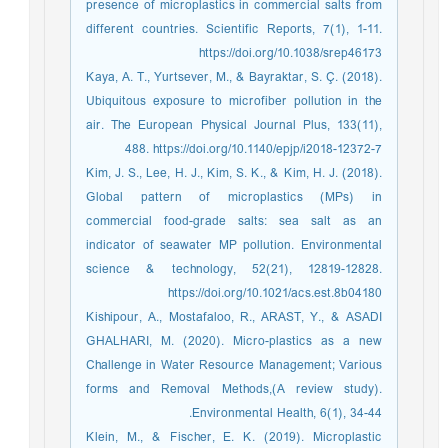
presence of microplastics in commercial salts from
different countries. Scientific Reports, 7(1), 1-11.
https://doi.org/10.1038/srep46173
Kaya, A. T., Yurtsever, M., & Bayraktar, S. Ç. (2018).
Ubiquitous exposure to microfiber pollution in the
air. The European Physical Journal Plus, 133(11),
488. https://doi.org/10.1140/epjp/i2018-12372-7
Kim, J. S., Lee, H. J., Kim, S. K., & Kim, H. J. (2018).
Global pattern of microplastics (MPs) in
commercial food-grade salts: sea salt as an
indicator of seawater MP pollution. Environmental
science & technology, 52(21), 12819-12828.
https://doi.org/10.1021/acs.est.8b04180
Kishipour, A., Mostafaloo, R., ARAST, Y., & ASADI
GHALHARI, M. (2020). Micro-plastics as a new
Challenge in Water Resource Management; Various
forms and Removal Methods,(A review study).
Environmental Health, 6(1), 34-44.
Klein, M., & Fischer, E. K. (2019). Microplastic