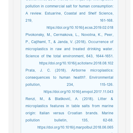
pollution in commercial salt for human consumption:
A review. Estuarine, Coastal and Shelf Science,
219, 161-168.
https://doi.org/10.1016/j.ecss.2019.02.018
Pivokonsky, M., Cermakova, L., Novotna, K., Peer,
P., Cajthaml, T., & Janda, V. (2018). Occurrence of
microplastics in raw and treated drinking water.
Science of the total environment, 643, 1644-1651.
https://doi.org/10.1016/j.scitotenv.2018.08.102
Prata, J. C. (2018). Airborne microplastics:
consequences to human health?. Environmental
pollution, 234, 115-126.
https://doi.org/10.1016/j.envpol.2017.11.043
Renzi, M., & Blašković, A. (2018). Litter &
microplastics features in table salts from marine
origin: Italian versus Croatian brands. Marine
pollution bulletin, 135, 62-68.
https://doi.org/10.1016/j.marpolbul.2018.06.065