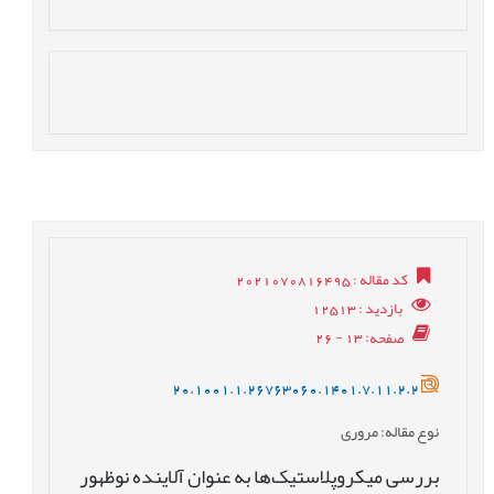
کد مقاله
: 2021070816495
بازدید
: 12513
صفحه
: 13 - 26
20.1001.1.26763060.1401.7.11.2.2
نوع مقاله
: مروری
بررسی میکروپلاستیک‌ها به عنوان آلاینده نوظهور