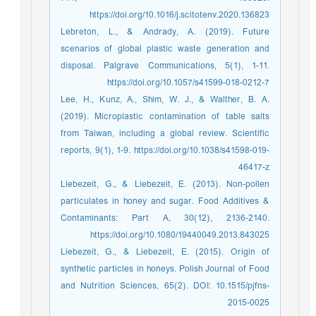
https://doi.org/10.1016/j.scitotenv.2020.136823
Lebreton, L., & Andrady, A. (2019). Future
scenarios of global plastic waste generation and
disposal. Palgrave Communications, 5(1), 1-11.
https://doi.org/10.1057/s41599-018-0212-7
Lee, H., Kunz, A., Shim, W. J., & Walther, B. A.
(2019). Microplastic contamination of table salts
from Taiwan, including a global review. Scientific
reports, 9(1), 1-9. https://doi.org/10.1038/s41598-019-
46417-z
Liebezeit, G., & Liebezeit, E. (2013). Non-pollen
particulates in honey and sugar. Food Additives &
Contaminants: Part A, 30(12), 2136-2140.
https://doi.org/10.1080/19440049.2013.843025
Liebezeit, G., & Liebezeit, E. (2015). Origin of
synthetic particles in honeys. Polish Journal of Food
and Nutrition Sciences, 65(2). DOI: 10.1515/pjfns-
2015-0025