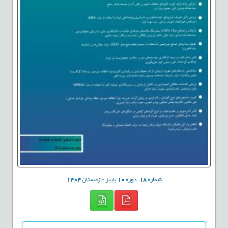
شماره
18
دوره
10
پاییز - زمستان
1404