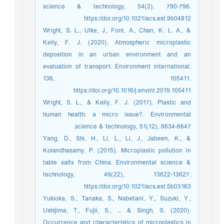
science & technology, 54(2), 790-796.
https://doi.org/10.1021/acs.est.9b04812
Wright, S. L., Ulke, J., Font, A., Chan, K. L. A., &
Kelly, F. J. (2020). Atmospheric microplastic
deposition in an urban environment and an
evaluation of transport. Environment international,
136, 105411.
https://doi.org/10.1016/j.envint.2019.105411
Wright, S. L., & Kelly, F. J. (2017). Plastic and
human health: a micro issue?. Environmental
science & technology, 51(12), 6634-6647.
Yang, D., Shi, H., Li, L., Li, J., Jabeen, K., &
Kolandhasamy, P. (2015). Microplastic pollution in
table salts from China. Environmental science &
technology, 49(22), 13622-13627.
https://doi.org/10.1021/acs.est.5b03163
Yukioka, S., Tanaka, S., Nabetani, Y., Suzuki, Y.,
Ushijima, T., Fujii, S., ... & Singh, S. (2020).
Occurrence and characteristics of microplastics in