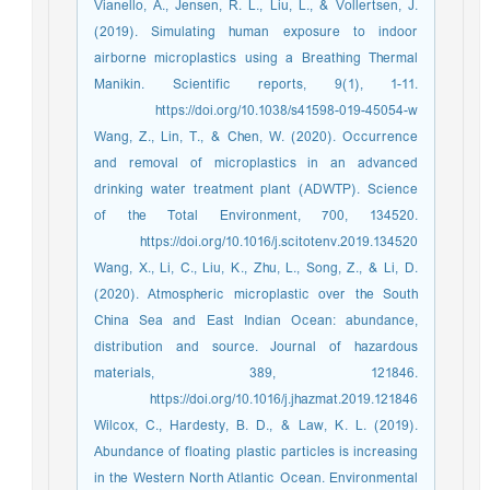
Vianello, A., Jensen, R. L., Liu, L., & Vollertsen, J.
(2019). Simulating human exposure to indoor
airborne microplastics using a Breathing Thermal
Manikin. Scientific reports, 9(1), 1-11.
https://doi.org/10.1038/s41598-019-45054-w
Wang, Z., Lin, T., & Chen, W. (2020). Occurrence
and removal of microplastics in an advanced
drinking water treatment plant (ADWTP). Science
of the Total Environment, 700, 134520.
https://doi.org/10.1016/j.scitotenv.2019.134520
Wang, X., Li, C., Liu, K., Zhu, L., Song, Z., & Li, D.
(2020). Atmospheric microplastic over the South
China Sea and East Indian Ocean: abundance,
distribution and source. Journal of hazardous
materials, 389, 121846.
https://doi.org/10.1016/j.jhazmat.2019.121846
Wilcox, C., Hardesty, B. D., & Law, K. L. (2019).
Abundance of floating plastic particles is increasing
in the Western North Atlantic Ocean. Environmental