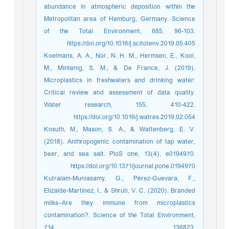
abundance in atmospheric deposition within the
Metropolitan area of Hamburg, Germany. Science
of the Total Environment, 685, 96-103.
https://doi.org/10.1016/j.scitotenv.2019.05.405
Koelmans, A. A., Nor, N. H. M., Hermsen, E., Kooi,
M., Mintenig, S. M., & De France, J. (2019).
Microplastics in freshwaters and drinking water:
Critical review and assessment of data quality.
Water research, 155, 410-422.
https://doi.org/10.1016/j.watres.2019.02.054
Kosuth, M., Mason, S. A., & Wattenberg, E. V.
(2018). Anthropogenic contamination of tap water,
beer, and sea salt. PloS one, 13(4), e0194970.
https://doi.org/10.1371/journal.pone.0194970
Kutralam-Muniasamy, G., Pérez-Guevara, F.,
Elizalde-Martínez, I., & Shruti, V. C. (2020). Branded
milks–Are they immune from microplastics
contamination?. Science of the Total Environment,
714, 136823.