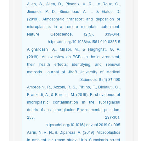
Allen, S., Allen, D., Phoenix, V. R., Le Roux, G.,
Jiménez, P. D., Simonneau, A., ... & Galop, D.
(2019). Atmospheric transport and deposition of
microplastics in a remote mountain catchment.
Nature Geoscience, 12(5), 339-344.
https://doi.org/10.1038/s41561-019-0335-5
Alighardashi, A., Mirabi, M., & Haghighat, G. A.
(2019). An overview on PCBs in the environment,
their health effects, identifying and removal
methods. Journal of Jiroft University of Medical
Sciences. 6 (1):87-100.
Ambrosini, R., Azzoni, R. S., Pittino, F., Diolaiuti, G.,
Franzetti, A., & Parolini, M. (2019). First evidence of
microplastic contamination in the supraglacial
debris of an alpine glacier. Environmental pollution,
253, 297-301.
https://doi.org/10.1016/j.envpol.2019.07.005
Asrin, N. R. N., & Dipareza, A. (2019). Microplastics
in ambient air (case study: Urip Sumoharjo street