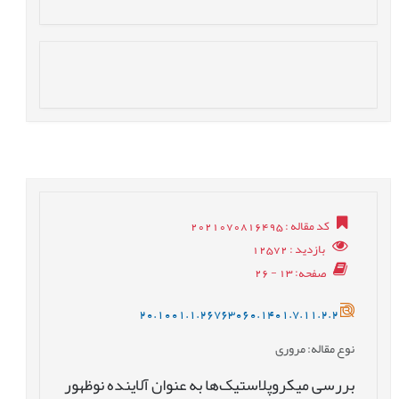
کد مقاله
: 2021070816495
بازدید
: 12572
صفحه
: 13 - 26
20.1001.1.26763060.1401.7.11.2.2
نوع مقاله
: مروری
بررسی میکروپلاستیک‌ها به عنوان آلاینده نوظهور