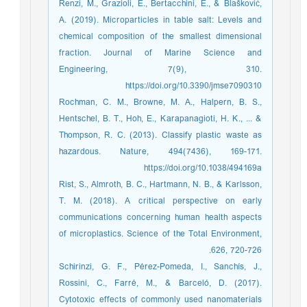
Renzi, M., Grazioli, E., Bertacchini, E., & Blašković,
A. (2019). Microparticles in table salt: Levels and
chemical composition of the smallest dimensional
fraction. Journal of Marine Science and
Engineering, 7(9), 310.
https://doi.org/10.3390/jmse7090310
Rochman, C. M., Browne, M. A., Halpern, B. S.,
Hentschel, B. T., Hoh, E., Karapanagioti, H. K., ... &
Thompson, R. C. (2013). Classify plastic waste as
hazardous. Nature, 494(7436), 169-171.
https://doi.org/10.1038/494169a
Rist, S., Almroth, B. C., Hartmann, N. B., & Karlsson,
T. M. (2018). A critical perspective on early
communications concerning human health aspects
of microplastics. Science of the Total Environment,
626, 720-726.
Schirinzi, G. F., Pérez-Pomeda, I., Sanchís, J.,
Rossini, C., Farré, M., & Barceló, D. (2017).
Cytotoxic effects of commonly used nanomaterials