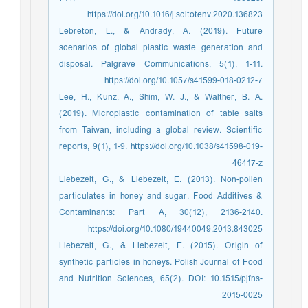
https://doi.org/10.1016/j.scitotenv.2020.136823
Lebreton, L., & Andrady, A. (2019). Future
scenarios of global plastic waste generation and
disposal. Palgrave Communications, 5(1), 1-11.
https://doi.org/10.1057/s41599-018-0212-7
Lee, H., Kunz, A., Shim, W. J., & Walther, B. A.
(2019). Microplastic contamination of table salts
from Taiwan, including a global review. Scientific
reports, 9(1), 1-9. https://doi.org/10.1038/s41598-019-
46417-z
Liebezeit, G., & Liebezeit, E. (2013). Non-pollen
particulates in honey and sugar. Food Additives &
Contaminants: Part A, 30(12), 2136-2140.
https://doi.org/10.1080/19440049.2013.843025
Liebezeit, G., & Liebezeit, E. (2015). Origin of
synthetic particles in honeys. Polish Journal of Food
and Nutrition Sciences, 65(2). DOI: 10.1515/pjfns-
2015-0025