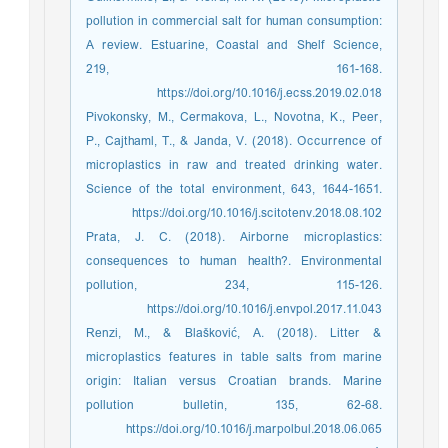
pollution in commercial salt for human consumption:
A review. Estuarine, Coastal and Shelf Science,
219, 161-168.
https://doi.org/10.1016/j.ecss.2019.02.018
Pivokonsky, M., Cermakova, L., Novotna, K., Peer,
P., Cajthaml, T., & Janda, V. (2018). Occurrence of
microplastics in raw and treated drinking water.
Science of the total environment, 643, 1644-1651.
https://doi.org/10.1016/j.scitotenv.2018.08.102
Prata, J. C. (2018). Airborne microplastics:
consequences to human health?. Environmental
pollution, 234, 115-126.
https://doi.org/10.1016/j.envpol.2017.11.043
Renzi, M., & Blašković, A. (2018). Litter &
microplastics features in table salts from marine
origin: Italian versus Croatian brands. Marine
pollution bulletin, 135, 62-68.
https://doi.org/10.1016/j.marpolbul.2018.06.065