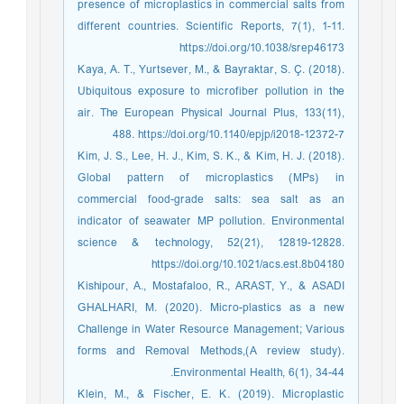
presence of microplastics in commercial salts from
different countries. Scientific Reports, 7(1), 1-11.
https://doi.org/10.1038/srep46173
Kaya, A. T., Yurtsever, M., & Bayraktar, S. Ç. (2018).
Ubiquitous exposure to microfiber pollution in the
air. The European Physical Journal Plus, 133(11),
488. https://doi.org/10.1140/epjp/i2018-12372-7
Kim, J. S., Lee, H. J., Kim, S. K., & Kim, H. J. (2018).
Global pattern of microplastics (MPs) in
commercial food-grade salts: sea salt as an
indicator of seawater MP pollution. Environmental
science & technology, 52(21), 12819-12828.
https://doi.org/10.1021/acs.est.8b04180
Kishipour, A., Mostafaloo, R., ARAST, Y., & ASADI
GHALHARI, M. (2020). Micro-plastics as a new
Challenge in Water Resource Management; Various
forms and Removal Methods,(A review study).
Environmental Health, 6(1), 34-44.
Klein, M., & Fischer, E. K. (2019). Microplastic