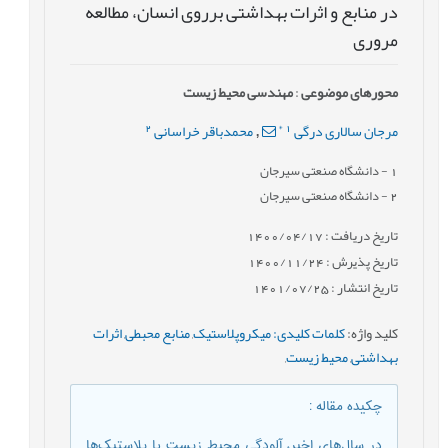
در منابع و اثرات بهداشتی برروی انسان، مطالعه
مروری
محورهای موضوعی
:
مهندسی محیط زیست
2
*
1
مرجان سالاری درگی
محمدباقر خراسانی
,
1
- دانشگاه صنعتی سیرجان
2
- دانشگاه صنعتی سیرجان
تاریخ دریافت : 1400/04/17
تاریخ پذیرش : 1400/11/24
تاریخ انتشار : 1401/07/25
کلید واژه
:
کلمات کلیدی: میکروپلاستیک
,
منابع محبطی
,
اثرات
بهداشتی
,
محیط زیست
,
چکیده مقاله
:
در سال‌های اخیر، آلودگی محیط‌ زیست با پلاستیک‌ها