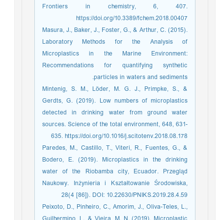
Frontiers in chemistry, 6, 407.
https://doi.org/10.3389/fchem.2018.00407
Masura, J., Baker, J., Foster, G., & Arthur, C. (2015).
Laboratory Methods for the Analysis of
Microplastics in the Marine Environment:
Recommendations for quantifying synthetic
particles in waters and sediments.
Mintenig, S. M., Löder, M. G. J., Primpke, S., &
Gerdts, G. (2019). Low numbers of microplastics
detected in drinking water from ground water
sources. Science of the total environment, 648, 631-
635. https://doi.org/10.1016/j.scitotenv.2018.08.178
Paredes, M., Castillo, T., Viteri, R., Fuentes, G., &
Bodero, E. (2019). Microplastics in the drinking
water of the Riobamba city, Ecuador. Przegląd
Naukowy. Inżynieria i Kształtowanie Środowiska,
28(4 [86]). DOI: 10.22630/PNIKS.2019.28.4.59
Peixoto, D., Pinheiro, C., Amorim, J., Oliva-Teles, L.,
Guilhermino, L., & Vieira, M. N. (2019). Microplastic