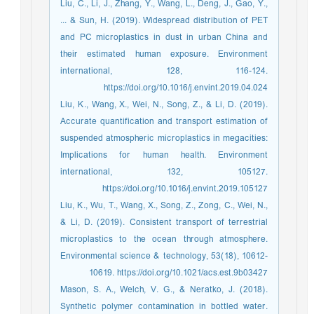
Liu, C., Li, J., Zhang, Y., Wang, L., Deng, J., Gao, Y.,
... & Sun, H. (2019). Widespread distribution of PET
and PC microplastics in dust in urban China and
their estimated human exposure. Environment
international, 128, 116-124.
https://doi.org/10.1016/j.envint.2019.04.024
Liu, K., Wang, X., Wei, N., Song, Z., & Li, D. (2019).
Accurate quantification and transport estimation of
suspended atmospheric microplastics in megacities:
Implications for human health. Environment
international, 132, 105127.
https://doi.org/10.1016/j.envint.2019.105127
Liu, K., Wu, T., Wang, X., Song, Z., Zong, C., Wei, N.,
& Li, D. (2019). Consistent transport of terrestrial
microplastics to the ocean through atmosphere.
Environmental science & technology, 53(18), 10612-
10619. https://doi.org/10.1021/acs.est.9b03427
Mason, S. A., Welch, V. G., & Neratko, J. (2018).
Synthetic polymer contamination in bottled water.