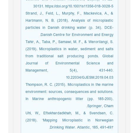
30131. https://doi.org/10.1007/s11356-018-3028-5
Strand, J., Feld, L., Murphy, F., Mackevica, A., &
Hartmann, N. B. (2018). Analysis of microplastic
particles in Danish drinking water (p. 34). DCE-
Danish Centre for Environment and Energy.
Tahir, A., Taba, P., Samawi, M. F., & Werorilangi, S.
(2019). Microplastics in water, sediment and salts
from traditional salt producing ponds. Global
Journal of Environmental Science and
Management, 5(4), 431-440.
10.22034/GJESM.2019.04.03
Thompson, R. C. (2015). Microplastics in the marine
environment: sources, consequences and solutions.
In Marine anthropogenic litter (pp. 185-200).
Springer, Cham.
Uhl, W., Eftekhardadkhah, M., & Svendsen, C.
(2018). ‘Mapping Microplastic in Norwegian
Drinking Water. Atlantic, 185, 491-497.