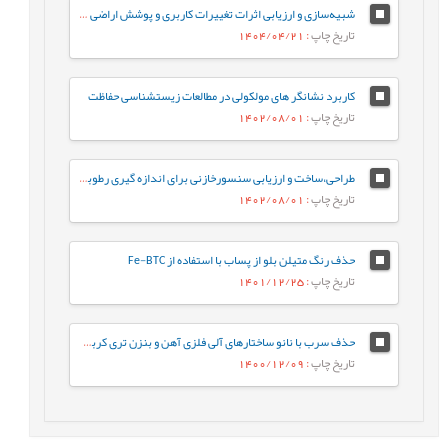
شبیه‌سازی و ارزیابی اثرات تغییرات کاربری و پوشش اراضی در درون و پیرامون مناطق حفاظت شده استان لرستان، ایران
تاریخ چاپ
: 1404/04/21
کاربرد نشانگر های مولکولی در مطالعات زیست‎شناسی حفاظت
تاریخ چاپ
: 1402/08/01
طراحی،ساخت و ارزیابی سنسورخازنی برای اندازه گیری رطوبت خاک
تاریخ چاپ
: 1402/08/01
حذف رنگ متیلن بلو از پساب با استفاده از Fe-BTC
تاریخ چاپ
: 1401/12/25
حذف سرب با نانو ساختارهای آلی فلزی آهن و بنزن تری کربوکسیلات از محلول آبی
تاریخ چاپ
: 1400/12/09