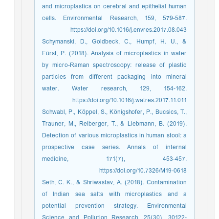
and microplastics on cerebral and epithelial human
cells. Environmental Research, 159, 579-587.
https://doi.org/10.1016/j.envres.2017.08.043
Schymanski, D., Goldbeck, C., Humpf, H. U., &
Fürst, P. (2018). Analysis of microplastics in water
by micro-Raman spectroscopy: release of plastic
particles from different packaging into mineral
water. Water research, 129, 154-162.
https://doi.org/10.1016/j.watres.2017.11.011
Schwabl, P., Köppel, S., Königshofer, P., Bucsics, T.,
Trauner, M., Reiberger, T., & Liebmann, B. (2019).
Detection of various microplastics in human stool: a
prospective case series. Annals of internal
medicine, 171(7), 453-457.
https://doi.org/10.7326/M19-0618
Seth, C. K., & Shriwastav, A. (2018). Contamination
of Indian sea salts with microplastics and a
potential prevention strategy. Environmental
Science and Pollution Research, 25(30), 30122-