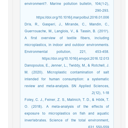
environment?. Marine pollution bulletin, 104(1-2),
290-293.
https://doi.org/10.1016/j.marpolbul.2016.01.006
Dris, R., Gasperi, J., Mirande, C., Mandin, C.,
Guerrouache, M., Langlois, V., & Tassin, B. (2017).
A first overview of textile fibers, including
microplastics, in indoor and outdoor environments.
Environmental pollution, 221, 453-458.
https://doi.org/10.1016/j.envpol.2016.12.013
Danopoulos, E., Jenner, L., Twiddy, M., & Rotchell, J.
M. (2020). Microplastic contamination of salt
intended for human consumption: a systematic
review and meta-analysis. SN Applied Sciences,
2(12), 1-18.
Foley, C. J., Feiner, Z. S., Malinich, T. D., & Höök, T.
O. (2018). A meta-analysis of the effects of
exposure to microplastics on fish and aquatic
invertebrates. Science of the total environment,
631, 550-559.