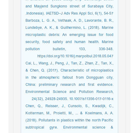
and Mayjend Sungkono street of Surabaya City,
Indonesia). IAETSD–J Adv Res Appl Sci, 6(1), 54-57.
Barboza, L. G. A., Vethaak, A. D., Lavorante, B. R.,
Lundebye, A. K., & Guilhermino, L. (2018). Marine
microplastic debris: An emerging issue for food
security, food safety and human health. Marine
pollution bulletin, 133, 336-348.
https://doi.org/10.1016/j.marpolbul.2018.05.047
Cai, L., Wang, J., Peng, J., Tan, Z., Zhan, Z., Tan, X.,
& Chen, Q. (2017). Characteristic of microplastics
in the atmospheric fallout from Dongguan city,
China: preliminary research and first evidence.
Environmental Science and Pollution Research,
24(32), 24928-24935. 10.1007/s11356-017-0116-x
Chen, Q., Reisser, J., Cunsolo, S., Kwadijk, C.,
Kotterman, M., Proietti, M., ... & Koelmans, A. A.
(2018). Pollutants in plastics within the north Pacific
subtropical gyre. Environmental science &