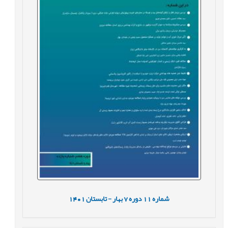
شماره
11
دوره
7
بهار - تابستان
1401