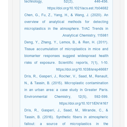
technology, 52(2), 446-456.
https://doi.org/10.1021/acs.est.7b04682
Chen, G., Fu, Z., Yang, H., & Wang, J. (2020). An
overview of analytical methods for detecting
microplastics in the atmosphere. TrAC Trends in
Analytical Chemistry, 115981.
Deng, Y., Zhang, Y., Lemos, B., & Ren, H. (2017).
Tissue accumulation of microplastics in mice and
biomarker responses suggest widespread health
risks of exposure. Scientific reports, 7(1), 1-10.
https://doi.org/10.1038/srep46687
Dris, R., Gasperi, J., Rocher, V., Saad, M., Renault,
N., & Tassin, B. (2015). Microplastic contamination
in an urban area: a case study in Greater Paris.
Environmental Chemistry, 12(5), 592-599.
https://doi.org/10.1071/EN14167
Dris, R., Gasperi, J., Saad, M., Mirande, C., &
Tassin, B. (2016). Synthetic fibers in atmospheric
fallout: a source of microplastics in the