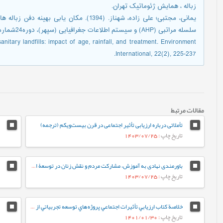
زباله ، همایش ژئوماتیک تهران.
یمانی، مجتبی؛ علی زاده، شهناز. (1394). مکا
سلسله مراتبی (AHP) و سیستم اطلاعات جغرافیایی (سپهر)، دوره24شماره96، زمستان 94.
nitary landfills: impact of age, rainfall, and treatment. Environment
International, 22(2), 225-237.
مقالات مرتبط
تأملاتی درباره ارزیابی تأثیر اجتماعی در قرن بیست‌ویکم (ترجمه)
تاریخ چاپ
: 1403/07/25
باورمندی نهادی به آموزش، مشارکت مردم و نقش زنان در توسعۀ ارزیابی تأثیرات اجتماعی در روستاها (گفت‌وگو با «دکتر علی نوذرپور»)
تاریخ چاپ
: 1403/07/25
خلاصة کتاب ارزيابي تأثيرات اجتماعي پروژه هاي توسعه تجربياتي از هند و ديگر کشورهاي آسيايي
تاریخ چاپ
: 1401/01/30