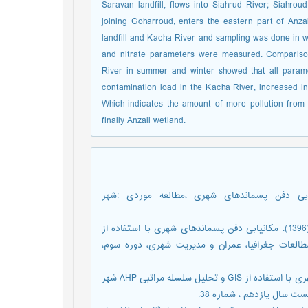
Saravan landfill, flows into Siahrud River; Siahrou
joining Goharroud, enters the eastern part of Anzal
landfill and Kacha River and sampling was done i
and nitrate parameters were measured. Comparison 
River in summer and winter showed that all param
contamination load in the Kacha River, increased 
Which indicates the amount of more pollution from
finally Anzali wetland.
ی،جعفر؛ سلیمانی¬راد،اسماعیل. (1392). مکان¬یابی دفن پسماندهای شهری ،مطالعه موردی :شهر
پریشان، مجید؛ حاجی آقازاده، صفر؛ بایرام زاده، نیما؛ امیدوارفر، سجاد. (1396). مکانیابی دفن پسماندهای شهری با استفاده از
طالعات جغرافیا، عمران و مدیریت شهری، دوره سوم،
خالقی بادنچی، فاضل. (1396). مکان یابی محل دفن پسماندهای جامد شهری با استفاده از GIS و تحلیل سلسله مراتبی AHP شهر
 سال یازدهم ، شماره 38.