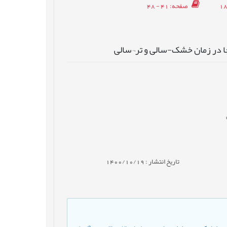
صفحه
: 41 - 48
کچا در زمان خشک-سالی و تر¬سالی
تاریخ انتشار : 1400/10/19