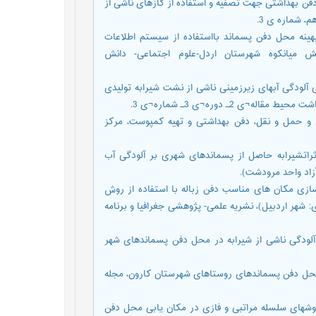
. رویکردی در طراحی محل دفن بهداشتی جهت تصفیه و استفاده از گازهای ناشی از
، شماره ی 3.
ین زاده سورشجانی،نسیم. (1396). مکانیابی بهینه محل دفن پسماند بااستفاده از سیستم اطلاعات
له مراتبی(AHP).مطالعه موردی:بخش میانکوه شهرستان اردل-علوم اجتماعی- دانش
اشعی سیوکی، عباس؛ دستورانی، مهدی. (1396). بررسی آلودگی آبهای زیرزمینی ناشی از نشت شیرابه تولیدی
2ـ دوره¬ی 3ـ شماره¬ی 3.
، جمع آوری و حمل و نقل، دفن بهداشتی و تهیه کمپوست، مرکز
، امیرحسین ؛ نوروزی، علیرضا. (1388). بررسی اثراتشیرابه حاصل از پسماندهای شهری بر آلودگی آب
زاد واحد مرودشت).
دی مبارکی، محمد؛ بابایی اقدم، فریدون. (1393). مدل سازی مکان های مناسب دفن زباله با استفاده از روش
: شهر اردبیل)، نشریه علمی- پژوهشی جغرافیا و برنامه
عمرانی ،قاسمعلی؛ قنبری ، فاطمه. (1395). بررسی آلودگی ناشی از شیرابه در محل دفن پسماندهای شهر
تیک در مکان یابی محل دفن پسماندهای روستاهای شهرستان کارون، مجله
 رحیمی ،سید محمود .(1389). به کارگیری روشهای سلسله مراتبی و فازی در مکان یابی محل دفن