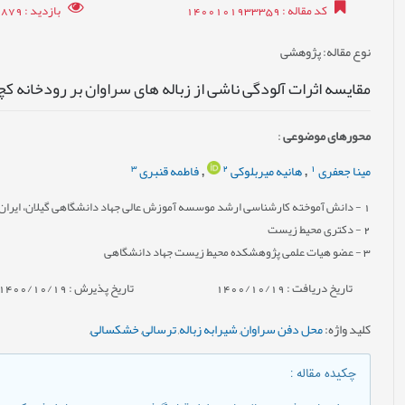
کد مقاله
: 1400101933359
بازدید
: 18879
نوع مقاله
: پژوهشی
مقایسه اثرات آلودگی ناشی از زباله های سراوان بر رودخانه 
محورهای موضوعی
:
3
2
1
مینا جعفری
هانیه میربلوکی
فاطمه قنبری
,
,
1
- دانش آموخته کارشناسی ارشد موسسه آموزش عالی جهاد دانشگاهی گیلان، ایران
2
- دکتری محیط زیست
3
- عضو هیات علمی پژوهشکده محیط زیست جهاد دانشگاهی
تاریخ دریافت : 1400/10/19
تاریخ پذیرش : 1400/10/19
کلید واژه
:
محل دفن سراوان
,
شیرابه زباله
,
ترسالی
,
خشکسالی
,
چکیده مقاله
: