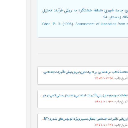
ن یابی بهینه دفن زباله های جامد شهری منطقه هشتگرد به روش فرآیند تحلیل
Chen, P. H. (1996). Assessment of leachates from sa
خلاصۀ کتاب: «راهنمایی بر ادبیات ارزیابی و پایش تأثیرات اجتماعی»
تاریخ چاپ
: 1403/07/25
تعاملات دوسويه ارزيابي تأثيرات اجتماعي و محيط زيستي گامي در جهت توسعه پايدار (گفتگو با «دکتر اسماعيل صالحي»)
تاریخ چاپ
: 1401/01/30
ارزیابی تأثیرات اجتماعی انتقال مسیر ویژه اتوبوس‌های تندرو (BRT) در خیابان مولوی
تاریخ چاپ
: 1401/01/29