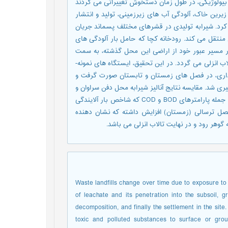
بیولوژیکی، در طول زمان دستخوش تغییراتی می گردند
ی زیرین خاک، آلودگی آب های زیرزمینی، تولید و انتشار
کرد. شیرابه تولیدی در قشرهای مختلف پسماند جریان
 منتقل می کند. رودخانه کچا که حامل بار آلودگی های
ر مسیر عبور خود از اراضی این محل گذشته، به سمت
انزلی می گردد. در این تحقیق، ایستگاه های نمونه-
برداری، در فصل های زمستان و تابستان صورت گرفت و
ات و نیترات اندازه گیری شد. مقایسه نتایج آنالیز شیرابه محل دفن سراوان و
رودخانه کچا در فصل تابستان و زمستان نشان داد که تمام پارامترها، از جمله پارامترهای BOD و COD که شاخص بار آلایندگی
ل ترسالی (زمستان) افزایش داشته که نشان دهنده
 گوهر رود و در نهایت تالاب انزلی می باشد.
Waste landfills change over time due to exposure to 
of leachate and its penetration into the subsoil, 
decomposition, and finally the settlement in the site
toxic and polluted substances to surface or gro