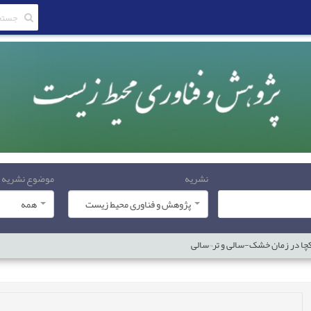
نشریه
موضوع نشریه
پژوهش و فناوری محیط زیست
همه
 کچا در زمان خشک-سالی و تر¬سالی