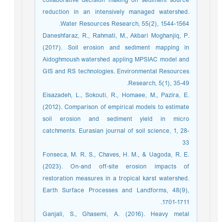
collaborative decision making on sediment source
reduction in an intensively managed watershed.
Water Resources Research, 55(2), 1544-1564.
Daneshfaraz, R., Rahmati, M., Akbari Moghanjiq, P.
(2017). Soil erosion and sediment mapping in
Aidoghmoush watershed appling MPSIAC model and
GIS and RS technologies. Environmental Resources
Research, 5(1), 35-49.
Eisazadeh, L., Sokouti, R., Homaee, M., Pazira, E.
(2012). Comparison of empirical models to estimate
soil erosion and sediment yield in micro
catchments. Eurasian journal of soil science, 1, 28-
33
Fonseca, M. R. S., Chaves, H. M., & Uagoda, R. E.
(2023). On‐and off‐site erosion impacts of
restoration measures in a tropical karst watershed.
Earth Surface Processes and Landforms, 48(9),
1701-1711.
Ganjali, S., Ghasemi, A. (2016). Heavy metal