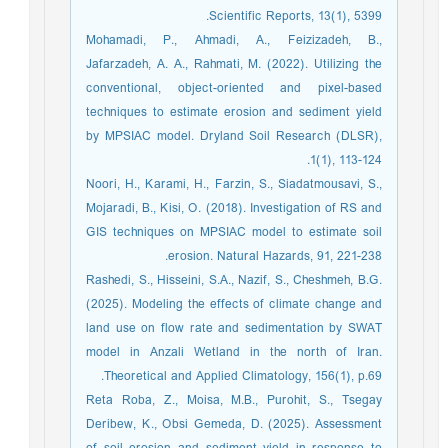
Scientific Reports, 13(1), 5399.
Mohamadi, P., Ahmadi, A., Feizizadeh, B.,
Jafarzadeh, A. A., Rahmati, M. (2022). Utilizing the
conventional, object-oriented and pixel-based
techniques to estimate erosion and sediment yield
by MPSIAC model. Dryland Soil Research (DLSR),
1(1), 113-124.
Noori, H., Karami, H., Farzin, S., Siadatmousavi, S.,
Mojaradi, B., Kisi, O. (2018). Investigation of RS and
GIS techniques on MPSIAC model to estimate soil
erosion. Natural Hazards, 91, 221-238.
Rashedi, S., Hisseini, S.A., Nazif, S., Cheshmeh, B.G.
(2025). Modeling the effects of climate change and
land use on flow rate and sedimentation by SWAT
model in Anzali Wetland in the north of Iran.
Theoretical and Applied Climatology, 156(1), p.69.
Reta Roba, Z., Moisa, M.B., Purohit, S., Tsegay
Deribew, K., Obsi Gemeda, D. (2025). Assessment