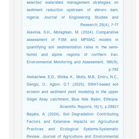
selected watershed management strategies on
sediment reduction upstream of shiroro dam,
nigeria. Journal of Engineering Studies and
Research, 28(4), 7-17.
Alavinia, S.H., Motaghian, M. (2024). Comparative
assessment of FSM and MPSIAC models in
quantifying soil sedimentation rates in the semi-
humid and alpine regions of northern Iran.
Environmental Monitoring and Assessment, 196(9),
p.792.
Alebachew, E.D., Wolka, K., Molla, M.B., Emiru, N.C.,
Dengiz, O., Agbor, D.T. (2025). SWAT-based soil
erosion and sediment yield modeling in the upper
Gilgel Abay catchment, Blue Nile Basin, Ethiopia.
Scientific Reports, 15(1), p.28821.
Bayata, A. (2024). Soil Degradation: Contributing
Factors and Extensive Impacts on Agricultural
Practices and Ecological Systems-Systematic
Review. Journal of Agriculture and Environmental