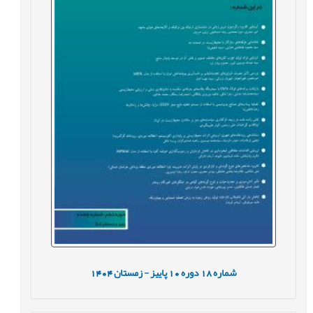
شماره
18
دوره
10
پاییز - زمستان
1404