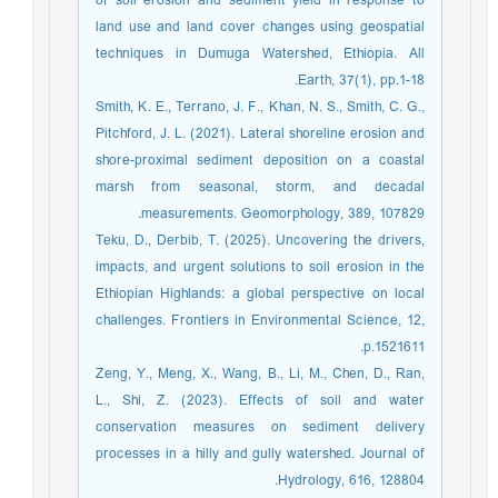
of soil erosion and sediment yield in response to
land use and land cover changes using geospatial
techniques in Dumuga Watershed, Ethiopia. All
Earth, 37(1), pp.1-18.
Smith, K. E., Terrano, J. F., Khan, N. S., Smith, C. G.,
Pitchford, J. L. (2021). Lateral shoreline erosion and
shore-proximal sediment deposition on a coastal
marsh from seasonal, storm, and decadal
measurements. Geomorphology, 389, 107829.
Teku, D., Derbib, T. (2025). Uncovering the drivers,
impacts, and urgent solutions to soil erosion in the
Ethiopian Highlands: a global perspective on local
challenges. Frontiers in Environmental Science, 12,
p.1521611.
Zeng, Y., Meng, X., Wang, B., Li, M., Chen, D., Ran,
L., Shi, Z. (2023). Effects of soil and water
conservation measures on sediment delivery
processes in a hilly and gully watershed. Journal of
Hydrology, 616, 128804.