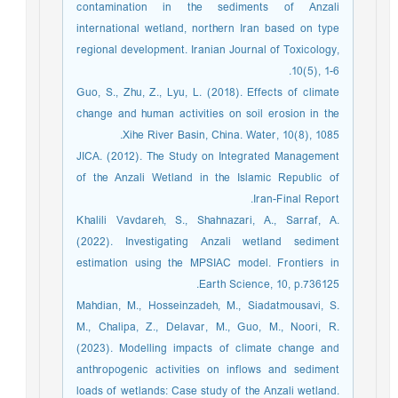
contamination in the sediments of Anzali
international wetland, northern Iran based on type
regional development. Iranian Journal of Toxicology,
10(5), 1-6.
Guo, S., Zhu, Z., Lyu, L. (2018). Effects of climate
change and human activities on soil erosion in the
Xihe River Basin, China. Water, 10(8), 1085.
JICA. (2012). The Study on Integrated Management
of the Anzali Wetland in the Islamic Republic of
Iran-Final Report.
Khalili Vavdareh, S., Shahnazari, A., Sarraf, A.
(2022). Investigating Anzali wetland sediment
estimation using the MPSIAC model. Frontiers in
Earth Science, 10, p.736125.
Mahdian, M., Hosseinzadeh, M., Siadatmousavi, S.
M., Chalipa, Z., Delavar, M., Guo, M., Noori, R.
(2023). Modelling impacts of climate change and
anthropogenic activities on inflows and sediment
loads of wetlands: Case study of the Anzali wetland.