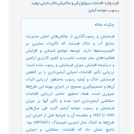
کلید واژه
:
اقدامات بیولوژیکی و مکانیکی
,
تالاب انزلی
,
تولید
رسوب
,
حوضه آبخیز
,
چکیده مقاله
:
فرسایش و رسوب‌گذاری از چالش‌های اصلی مدیریت
منابع آب و خاک هستند که تأثیرات مخربی بر
اکوسیستم‌ها دارند. توسعه جوامع انسانی و افزایش
فعالیت‌های بشر موجب تخریب و تغییر کاربری اراضی
و درنتیجه افزایش میزان فرسایش و رسوب شده است.
ارزیابی تأثیر اقدامات احیایی آبخیزداری را بر کاهش
فرسایش خاک و تولید رسوب به‌منظور ارزیابی اثرات
آن‌ها و تصمیم‌گیری صحیح در اجرای بهینه این طرح‌ها
ضروری است. هدف تحقیق حاضر، ارزیابی اقدامات
حفاظتی آبخیزداری اجرا شده و تأثیر آن­ها بر میزان
فرسایش و رسوب حوضه آبخیز آلنزه طی سال‌های
1395 تا 1402 و مقایسه آن با شرایط قبل از اجرای این
طرح‌ها به کمک مدل تجربی امپسیاک (MPSIAC) بود.
نتایج نشان داد که اقدامات حفاظتی و احیایی