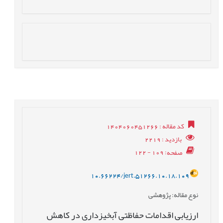
کد مقاله
: 1404060451266
بازدید
: 2219
صفحه
: 109 - 122
10.66224/jert.51266.10.18.109
نوع مقاله
: پژوهشی
ارزیابی اقدامات حفاظتی آبخیزداری در کاهش