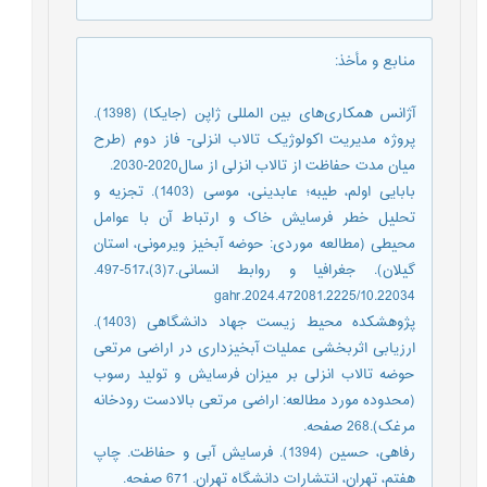
منابع و مأخذ
:
آژانس همکاری‌های بین المللی ژاپن (جایکا) (1398).
پروژه مدیریت اکولوژیک تالاب انزلی- فاز دوم (طرح
میان مدت حفاظت از تالاب انزلی از سال2020-2030.
بابایی اولم، طیبه؛ عابدینی، موسی (1403). تجزیه و
تحلیل خطر فرسایش خاک و ارتباط آن با عوامل
محیطی (مطالعه موردی: حوضه آبخیز ویرمونی، استان
گیلان). جغرافیا و روابط انسانی.7(3)،517-497.
10.22034/gahr.2024.472081.2225
پژوهشکده محیط زیست جهاد دانشگاهی (1403).
ارزیابی اثربخشی عملیات آبخیزداری در اراضی مرتعی
حوضه تالاب انزلی بر میزان فرسایش و تولید رسوب
(محدوده مورد مطالعه: اراضی مرتعی بالادست رودخانه
مرغک).268 صفحه.
رفاهی، حسین (1394). فرسایش آبی و حفاظت. چاپ
هفتم، تهران، انتشارات دانشگاه تهران. 671 صفحه.