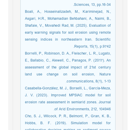
Sciences, 13, pp.16-34.
Boali, A., Hosseinalizadeh, M., Kariminejad, N.,
Asgari, H.R., Mohamadian Behbahani, A., Naimi, B.,
Shafaie, V., Movahedi Rad, M. (2025). Evaluation of
early warning signals for soil erosion using remote
sensing indices in northeastern Iran. Scientific
Reports, 15(1), p.9742.
Borrelli, P., Robinson, D. A., Fleischer, L. R., Lugato,
E., Ballabio, C., Alewell, C., Panagos, P. (2017). An
assessment of the global impact of 21st century
land use change on soil erosion, Nature
communications, 8(1), 1-13.
Casabella-González, M. J., Borselli, L., García-Meza,
J. V. (2023). Improved MPSIAC model for soil
erosion rate assessment in semiarid zones. Journal
of Arid Environments, 212, 104946.
Cho, S. J., Wilcock, P. R., Belmont, P., Gran, K. B.,
Hobbs, B. F. (2019). Simulation model for