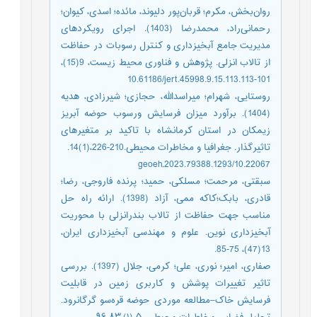
روان‌بخش، مکرم؛ قربان‌پور دلیوند، مائده؛ اسدی، کیوان؛
رحمانی‌راد، محمدرضا (1403). اجرای رویکردهای
مدیریت جامع آبخیزداری و کنترل رسوبات در حفاظت
از تالاب انزلی. پژوهش و فناوری محیط زیست، 9(15)،
101-113.‎ 10.61186/jert.45998.9.15.113
روستایی، شهرام؛ میراسدالله، حجازی؛ شیرزادی، هدیه
(1404). برآورد میزان فرسایش ورسوب‌ حوضه‌ آبریز
زیمکان در استان کرمانشاه با تاکید بر متغیر‌های
تاثیر‌گذار. جغرافیا و مخاطرات محیطی.‎14(1)،226-210.
10.22067/geoeh.2023.79388.1293
سبقتی، مرحمت؛ مسلکی، حمید؛ پرنده فاروجی، رضا؛
قادری، بابک؛کاکه ممی، آزاد (1398). ارائه راه حل
مناسب جهت حفاظت از تالاب بندرانزلی با محوریت
آبخیزداری نوین. علوم و مهندسی آبخیزداری ایران،
13(47)، 75-85.
صفاری، امیر؛ نوری، علی؛ کرمی، جلال (1397). بررسی
تاثیر تغییرات پوشش و کاربری زمین در قابلیت
فرسایش خاک–مطالعه موردی حوضه قره‌سو گرگانرود.