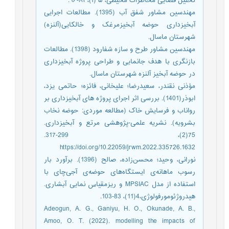
تحلیل فضایی مخاطرات محیطی، ۵ (۱)،۸۳-۹۶.
مهندسین مشاور شفق آب (1395). مطالعات اجرایی
آبخیزداری حوضه آبخیزمرغک و خالکایی(آلنزه)
شهرستان ماسال.
مهندسین مشاور طرح و سازه شفارود (1398). مطالعات
بازنگری با هدف جانمایی و طراحی پروژه آبخیزداری
در حوضه آبخیز آلنزه شهرستان ماسال.
مؤذنی نقندر، سعیدرضا؛ علیخانی، فائزه؛ حاتمی یزد،
ابوذر(1401). بررسی اثر اجرای پروژه های آبخیزداری بر
رواناب و فرسایش خاک (مطالعه موردی: حوضه نخاب
بشرویه). نشریه علمی-پژوهشی مرتع و آبخیزداری.
https://doi.org/10.22059/jrwm.2022.335726.1632
نورانی، وحید؛ محسن‌زاده، صالح (1396). برآورد بار
رسوب ماهانه‌ی ایستگاه‌های حوضه‌ی آجی‌چای با
استفاده از مدل MPSIAC و ریزمقیاس نمایی آبشاری.
هیدروژئومورفولوژی،4(11)، 83-103.‎
Adeogun, A. G., Ganiyu, H. O., Okunade, A. B.,
Amoo, O. T. (2022). modelling the impacts of