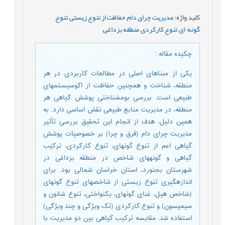
کلید واژه
:
مدیریت چرای دام
,
حفاظت از تنوع زیستی
,
تنوع
گونه¬ای
,
تنوع کارکردی
,
منطقه بزداغی
,
چکیده مقاله
:
یکی از مبناهای اصلی در مطالعات کاربردی در هر
منطقه، شناخت و همچنین حفاظت از اکوسیستم‎های
طبیعی است. بررسی بوم­شناختی پوشش گياهی هر
منطقه، در مدیریت منابع طبیعی نقش اساسی دارد. به
همین دلیل، هدف از انجام اين تحقيق بررسی تأثیر
مدیریت چرای دام (قرق و چرا) بر خصوصیات پوشش
گیاهی اعم از تنوع گونه­ای، تنوع کارکردی، ترکیب
گیاهی و گونه­های شاخص در منطقه بزداغی در
شهرستان بجنورد، استان خراسان شمالی بود. برای
اندازه­گیری تنوع زیستی از شاخص­های تنوع گونه­ای
(شاخص هیل، غنای گونه­ای، یکنواختی، تنوع شانون و
سیمپسون) و تنوع کارکردی (تک ویژگی و چند ویژگی)
استفاده شد. مقایسه ترکیب گیاهی بین دو مدیریت با