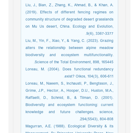
Liu, J., Bian, Z., Zhang, K., Ahmad, B., & Khan, A.
(2019). Effects of different fencing regimes on
community structure of degraded desert grasslands
on Mu Us desert, China. Ecology and Evolution,
9(6), 3367-3377.
Liu, M., Yin, F., Xiao, Y., & Yang, C. (2023). Grazing
alters the relationship between alpine meadow
biodiversity and ecosystem multifunctionality.
Science of the Total Environment, 898, 165445.
Loreau, M. (2004). Does functional redundancy
exist? Oikos, 104(3), 606-611.
Loreau, M., Naeem, S., Inchausti, P., Bengtsson, J.,
Grime, J.P., Hector, A., Hooper, D.U., Huston, M.A.,
Raffaelli, D., Schmid, B., & Tilman, D. (2001).
Biodiversity and ecosystem functioning: current
knowledge and future challenges. science,
294(5543), 804-808.
Magurran, A.E. (1988). Ecological Diversity & its