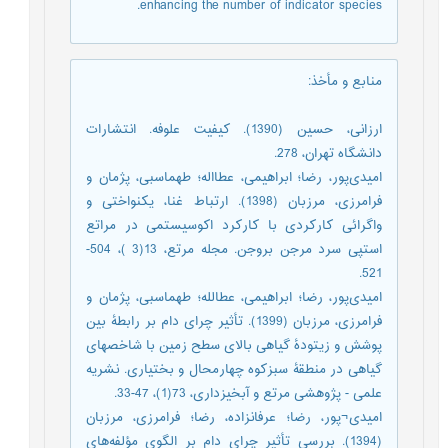
enhancing the number of indicator species.
منابع و مأخذ
:
ارزانی، حسین (1390). کیفیت علوفه. انتشارات
دانشگاه تهران، 278.
امیدی‌پور، رضا؛ ابراهیمی، عطااله؛ طهماسبی، پژمان و
فرامرزی، مرزبان (1398). ارتباط غنا، یکنواختی و
واگرائی کارکردی با کارکرد اکوسیستمی در مراتع
استپی سرد مرجن بروجن. مجله مرتع، 13(3 )، 504-
521.
امیدی‌پور، رضا؛ ابراهیمی، عطالله؛ طهماسبی، پژمان و
فرامرزی، مرزبان (1399). تأثیر چرای دام بر رابطۀ بین
پوشش و زیتودۀ گیاهی بالای سطح زمین با شاخص‎های
گیاهی در منطقۀ سبزکوه چهارمحال و بختیاری. نشریه
علمی - پژوهشی مرتع و آبخیزداری، 73(1)، 47-33.
امیدی¬پور، رضا؛ عرفانزاده، رضا؛ فرامرزی، مرزبان
(1394). بررسی تأثیر چرای دام بر الگوی مؤلفه‎‌های