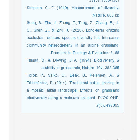
77(5), 1363-1381.
Simpson, C. E. (1949). Measurement of diversity.
Nature, 688 pp.
Song, S., Zhu, J., Zheng, T., Tang, Z., Zhang, F., Ji,
C., Shen, Z., & Zhu, J. (2020). Long-term grazing
exclusion reduces species diversity but increases
community heterogeneity in an alpine grassland.
Frontiers in Ecology & Evolution, 8, 66.
Tilman, D., & Dowing, J. A. (1994). Biodiversity &
stability in grasslands, Nature, 197, 363-365.
Török, P., Valkó, O., Deák, B., Kelemen, A., &
Tóthmérész, B. (2014). Traditional cattle grazing in
a mosaic alkali landscape: Effects on grassland
biodiversity along a moisture gradient. PLOS ONE,
9(5), e97095.