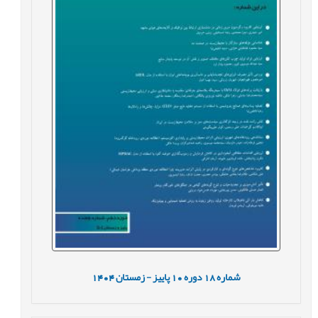
شماره
18
دوره
10
پاییز - زمستان
1404