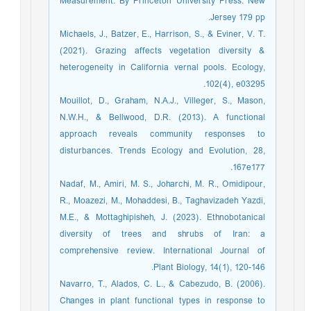
Measurement. By Princeton University Press. New
Jersey 179 pp.
Michaels, J., Batzer, E., Harrison, S., & Eviner, V. T.
(2021). Grazing affects vegetation diversity &
heterogeneity in California vernal pools. Ecology,
102(4), e03295.
Mouillot, D., Graham, N.A.J., Villeger, S., Mason,
N.W.H., & Bellwood, D.R. (2013). A functional
approach reveals community responses to
disturbances. Trends Ecology and Evolution, 28,
167e177.
Nadaf, M., Amiri, M. S., Joharchi, M. R., Omidipour,
R., Moazezi, M., Mohaddesi, B., Taghavizadeh Yazdi,
M.E., & Mottaghipisheh, J. (2023). Ethnobotanical
diversity of trees and shrubs of Iran: a
comprehensive review. International Journal of
Plant Biology, 14(1), 120-146.
Navarro, T., Alados, C. L., & Cabezudo, B. (2006).
Changes in plant functional types in response to