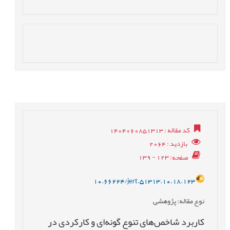
کد مقاله
: 1404060851313
بازدید
: 2064
صفحه
: 123 - 139
10.66224/jert.51313.10.18.123
نوع مقاله
: پژوهشی
کاربرد شاخص‌های تنوع گونه‌ای و کارکردی در