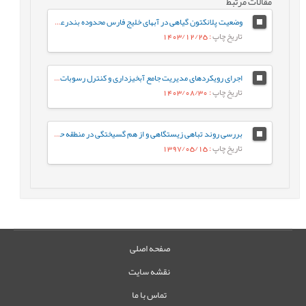
مقالات مرتبط
وضعیت پلانکتون گیاهی در آبهای خلیج فارس محدوده بندرعباس تاجریزه لارک
تاریخ چاپ
: 1403/12/25
اجرای رویکردهای مدیریت جامع آبخیزداری و کنترل رسوبات در حفاظت از تالاب انزلی
تاریخ چاپ
: 1403/08/30
بررسی روند تباهی زیستگاهی و از هم گسیختگی در منطقه حفاظت شده لیسار بر اساس رهیافت اکولوژی سیمای سرزمین
تاریخ چاپ
: 1397/05/15
صفحه اصلی
نقشه سایت
تماس با ما