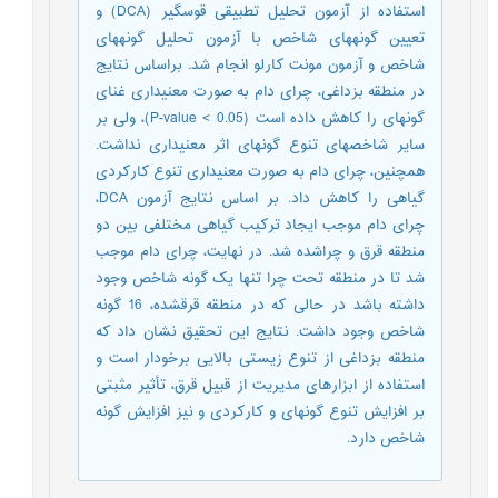
استفاده از آزمون تحلیل تطبیقی قوسگیر (DCA) و
تعیین گونه­های شاخص با آزمون تحلیل گونه­های
شاخص و آزمون مونت کارلو انجام شد. براساس نتایج
در منطقه بزداغی، چرای دام به صورت معنی‎داری غنای
گونه‎ای را کاهش داده است (P-value < 0.05)، ولی بر
سایر شاخص‎های تنوع گونه­ای اثر معنی‎داری نداشت.
همچنین، چرای دام به صورت معنی‎داری تنوع کارکردی
گیاهی را کاهش داد. بر اساس نتایج آزمون DCA،
چرای دام موجب ایجاد ترکیب گیاهی مختلفی بین دو
منطقه قرق و چراشده شد. در نهایت، چرای دام موجب
شد تا در منطقه تحت چرا تنها یک گونه شاخص وجود
داشته باشد در حالی که در منطقه قرق­شده، 16 گونه
شاخص وجود داشت. نتایج این تحقیق نشان داد که
منطقه بزداغی از تنوع زیستی بالایی برخودار است و
استفاده از ابزارهای مدیریت از قبیل قرق، تأثیر مثبتی
بر افزایش تنوع گونه­ای و کارکردی و نیز افزایش گونه
شاخص دارد.