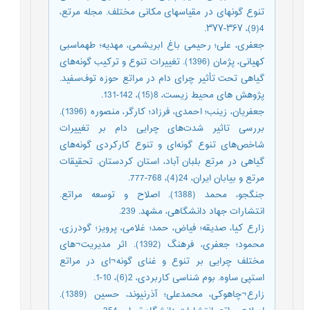
تنوع گونه‎ای در مقیاس‎های مکانی مختلف. مجله مرتع،
4(9)، ۳۶۷-۳۷۷.
جعفری، علی؛ رحیمی باغ ابریشمی، مهدیه؛ طهماسبی
کهیانی، پژمان (1396). تغییرات تنوع و ترکیب گونه‌های
گیاهی تحت تأثیر چرای دام در مراتع حوزه توف‌سفید.
پژوهش های محیط زیست، 8(15)، 142-131.
جعفریان، زینب؛ احمدی، فرزاد؛ کارگر، منصوره (1396).
بررسی تاثیر شدت‌های چرایی دام بر تغییرات
شاخص‌های تنوع گونه‌ای و تنوع کارکردی گونه‌های
گیاهی در مرتع بلبان آباد، استان کردستان. تحقیقات
مرتع و بیابان ایران، 24(4)، 768-777.
جنگجو، محمد (1388). اصلاح و توسعه مراتع.
انتشارات جهاد دانشگاهی، مشهد. 239.
زارع کیا، صدیقه؛ فیاض، حمد؛ غلامی، پرویز؛ گودرزی،
محمود؛ جعفری، فرهنگ (1392). اثر مدیریت¬های
مختلف چرایی بر تنوع و غنای گونه¬ای در مراتع
استپی ساوه. بوم شناسی کاربردی، 2(6)، 10-1.
زارع¬چاهوکی، محمدعلی؛ آذرنیوند، حسین (1389).