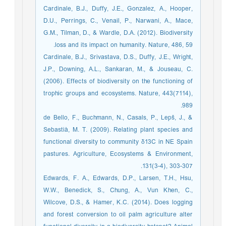
Cardinale, B.J., Duffy, J.E., Gonzalez, A., Hooper,
D.U., Perrings, C., Venail, P., Narwani, A., Mace,
G.M., Tilman, D., & Wardle, D.A. (2012). Biodiversity
loss and its impact on humanity. Nature, 486, 59.
Cardinale, B.J., Srivastava, D.S., Duffy, J.E., Wright,
J.P., Downing, A.L., Sankaran, M., & Jouseau, C.
(2006). Effects of biodiversity on the functioning of
trophic groups and ecosystems. Nature, 443(7114),
989.
de Bello, F., Buchmann, N., Casals, P., Lepš, J., &
Sebastià, M. T. (2009). Relating plant species and
functional diversity to community δ13C in NE Spain
pastures. Agriculture, Ecosystems & Environment,
131(3-4), 303-307.
Edwards, F. A., Edwards, D.P., Larsen, T.H., Hsu,
W.W., Benedick, S., Chung, A., Vun Khen, C.,
Wilcove, D.S., & Hamer, K.C. (2014). Does logging
and forest conversion to oil palm agriculture alter