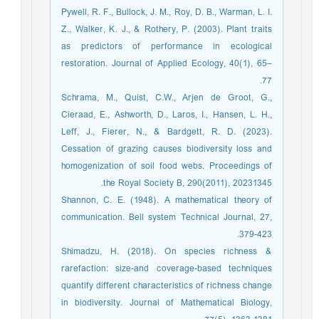
Pywell, R. F., Bullock, J. M., Roy, D. B., Warman, L. I.
Z., Walker, K. J., & Rothery, P. (2003). Plant traits
as predictors of performance in ecological
restoration. Journal of Applied Ecology, 40(1), 65–
77.
Schrama, M., Quist, C.W., Arjen de Groot, G.,
Cieraad, E., Ashworth, D., Laros, I., Hansen, L. H.,
Leff, J., Fierer, N., & Bardgett, R. D. (2023).
Cessation of grazing causes biodiversity loss and
homogenization of soil food webs. Proceedings of
the Royal Society B, 290(2011), 20231345.
Shannon, C. E. (1948). A mathematical theory of
communication. Bell system Technical Journal, 27,
379-423.
Shimadzu, H. (2018). On species richness &
rarefaction: size-and coverage-based techniques
quantify different characteristics of richness change
in biodiversity. Journal of Mathematical Biology,