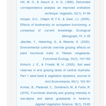
Hill, M. O., & Gauch Jr, H. G. (1980). Detrended
correspondence analysis: an improved ordination
technique. Vegetatio, 42(1), 47-58.
Hooper, D.U., Chapin III, F.S., & Ewel, J.J. (2005).
Effects of biodiversity on ecosystem functioning: a
consensus of current knowledge. Ecological
Monograph, 75, 3–35.
Jäschke, Y., Heberling, G., & Wesche, K. (2020).
Environmental controls override grazing effects on
plant functional traits in Tibetan rangelands.
Functional Ecology, 34(3), 747-760.
Kinloch, J. E., & Friedel, M. H. (2005). Soil seed
reserves in arid grazing lands of central Australia.
Part 1: seed bank & vegetation dynamics. Journal of
Arid Environments, 60(1), 133-161.
Komac, B., Pladevall, C., Domènech, M., & Fanlo, R.
(2015). Functional diversity and grazing intensity in
sub‐alpine and alpine grasslands in Andorra.
Applied Vegetation Science, 18(1), 75-85.