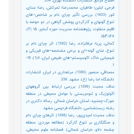
اصلاح مراتع. انتشارات دانشگاه تهران، 354.
فرجی، ایلین؛ طاطیان، محمدرضا؛ تمرتاش، رضا؛ سنای،
انور (1403). بررسی تأثیر چرای دام بر شاخص¬های
تنوع گونه‎ای و کارکردی پوشش گیاهی در دو حوضه با
اقلیم متفاوت. پ‍‍ژوهشنامه مديريت حوزه آبخيز، ۱۵ (۲)،
۱۶۸-۱۵۴.
کمالی، پریا؛ عرفانزاده، رضا (1392). اثر چرای دام بر
تنوع، غنای گونه¬ای و برخی مشخصه¬های فیزیکی و
شیمیایی خاک. اکوسیستم¬های طبیعی ایران، 4(1)، 18-
1.
مصداقی، منصور (1380). مرتعداری در ایران. انتشارات
دانشگاه اما رضا (ع)، مشهد. 336.
نداف، محبت (1396). بررسی ارتباط بین گروه‎های
اکولوژیک و تنوع‎زیستی با عوامل محیطی در منطقه
جوزک-چمن‎بید، استان خراسان شمالی. رساله دکتری در
رشته زیست‎شناسی، دانشگاه فردوسی مشهد.
نداف، محبت؛ امیدی‌پور، رضا (1398). اثرهای چرای دام
و جنگل‎کاری بر تنوع کارکرد (مطالعه موردی: منطقه
چشمه دلاو، خراسان شمالی). فصلنامه علوم محیطی،