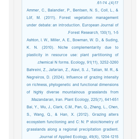
17(4)، 74-61.
Ammer, C., Balandier, P., Bentsen, N. S., Coll, L., &
Löf, M. (2011). Forest vegetation management
under debate: an introduction. European Journal of
Forest Research, 130(1), 1-5.
Ashton, I. W., Miller, A. E., Bowman, W. D., & Suding,
K. N. (2010). Niche complementarity due to
plasticity in resource use: plant partitioning of
chemical N forms. Ecology, 91(11), 3252-3260.
Bahreini, Z., Jafarian, Z., Alavi, S. J., Tatian, M. R., &
Negreiros, D. (2024). Influence of grazing intensity
on richness, phylogenetic and functional dimensions
of highly diverse mountainous grasslands from
Mazandaran, Iran. Plant Ecology, 225(7), 641-651.
Bai, Y., Wu, J., Clark, C.M., Pan, Q., Zhang, L., Chen,
S., Wang, Q., & Han, X. (2012). Grazing alters
ecosystem functioning and C: N: P stoichiometry of
grasslands along a regional precipitation gradient.
Journal of Applied Ecology, 49(6), 1204-1215.