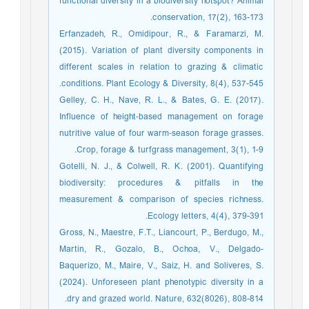
functional diversity in a biodiversity hotspot? Animal
conservation, 17(2), 163-173.
Erfanzadeh, R., Omidipour, R., & Faramarzi, M.
(2015). Variation of plant diversity components in
different scales in relation to grazing & climatic
conditions. Plant Ecology & Diversity, 8(4), 537-545.
Gelley, C. H., Nave, R. L., & Bates, G. E. (2017).
Influence of height‐based management on forage
nutritive value of four warm‐season forage grasses.
Crop, forage & turfgrass management, 3(1), 1-9.
Gotelli, N. J., & Colwell, R. K. (2001). Quantifying
biodiversity: procedures & pitfalls in the
measurement & comparison of species richness.
Ecology letters, 4(4), 379-391.
Gross, N., Maestre, F.T., Liancourt, P., Berdugo, M.,
Martin, R., Gozalo, B., Ochoa, V., Delgado-
Baquerizo, M., Maire, V., Saiz, H. and Soliveres, S.
(2024). Unforeseen plant phenotypic diversity in a
dry and grazed world. Nature, 632(8026), 808-814.