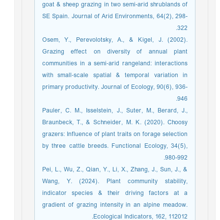
goat & sheep grazing in two semi-arid shrublands of
SE Spain. Journal of Arid Environments, 64(2), 298-
322.
Osem, Y., Perevolotsky, A., & Kigel, J. (2002).
Grazing effect on diversity of annual plant
communities in a semi‐arid rangeland: interactions
with small‐scale spatial & temporal variation in
primary productivity. Journal of Ecology, 90(6), 936-
946.
Pauler, C. M., Isselstein, J., Suter, M., Berard, J.,
Braunbeck, T., & Schneider, M. K. (2020). Choosy
grazers: Influence of plant traits on forage selection
by three cattle breeds. Functional Ecology, 34(5),
980-992.
Pei, L., Wu, Z., Qian, Y., Li, X., Zhang, J., Sun, J., &
Wang, Y. (2024). Plant community stability,
indicator species & their driving factors at a
gradient of grazing intensity in an alpine meadow.
Ecological Indicators, 162, 112012.