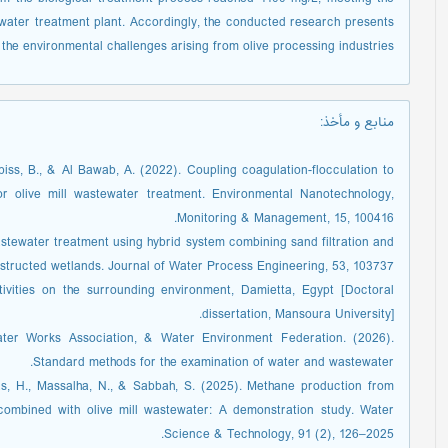
water treatment plant. Accordingly, the conducted research presents
the environmental challenges arising from olive processing industries.
منابع و مأخذ
:
biss, B., & Al Bawab, A. (2022). Coupling coagulation-flocculation to
for olive mill wastewater treatment. Environmental Nanotechnology,
Monitoring & Management, 15, 100416.
wastewater treatment using hybrid system combining sand filtration and
nstructed wetlands. Journal of Water Process Engineering, 53, 103737.
tivities on the surrounding environment, Damietta, Egypt [Doctoral
dissertation, Mansoura University].
ter Works Association, & Water Environment Federation. (2026).
Standard methods for the examination of water and wastewater.
s, H., Massalha, N., & Sabbah, S. (2025). Methane production from
combined with olive mill wastewater: A demonstration study. Water
Science & Technology, 91 (2), 126–2025.