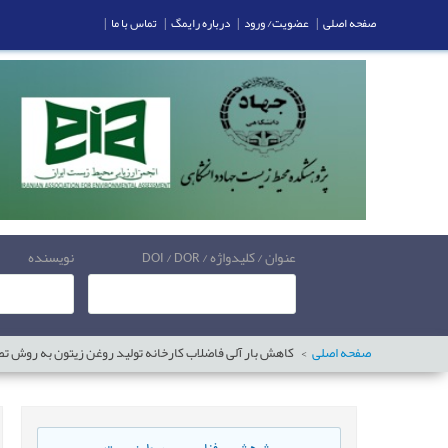
صفحه اصلی
|
عضویت/ ورود
|
درباره رایمگ
|
تماس با ما
|
عنوان / کلیدواژه / DOI / DOR
نویسنده
صفحه اصلی
کاهش بار آلی فاضلاب کارخانه تولید روغن زیتون به روش تص