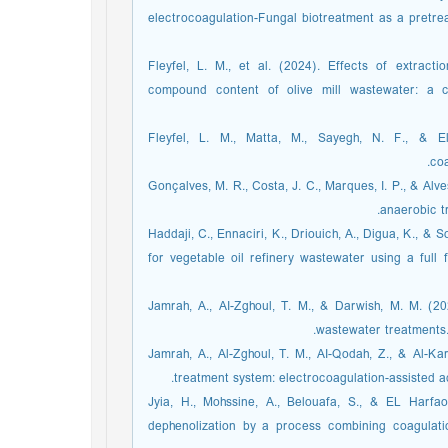
electrocoagulation-Fungal biotreatment as a pretrea
Fleyfel, L. M., et al. (2024). Effects of extract
compound content of olive mill wastewater: a c
Fleyfel, L. M., Matta, M., Sayegh, N. F., & E
coa
Gonçalves, M. R., Costa, J. C., Marques, I. P., & Alve
anaerobic t
Haddaji, C., Ennaciri, K., Driouich, A., Digua, K., & 
for vegetable oil refinery wastewater using a full 
Jamrah, A., AI-Zghoul, T. M., & Darwish, M. M. (2
wastewater treatments.
Jamrah, A., Al-Zghoul, T. M., AI-Qodah, Z., & Al-K
treatment system: electrocoagulation-assisted ad
Jyia, H., Mohssine, A., Belouafa, S., & EL Harfao
dephenolization by a process combining coagulat