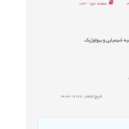
صفحه
: 152 - 163
ه شیمیایی و بیولوژیک
تاریخ انتشار : 1404/12/27