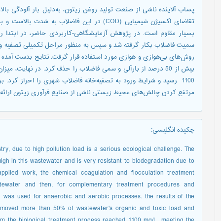
پساب آلاینده ناشی از صنعت تولید روغن زیتون، به‌دلیل بار آلودگی ب
تقاضای اکسیژن شیمیایی (COD) در این فاضلاب به 
بسیار مقاوم است. در پژوهش آزمایشگاهی-کاربردی حاضر، در ابتدا ر
سمیت فاضلاب بکار گرفته شد و سپس به منظور مراحل تکمیلی تصفیه و بی
روش‌های بی‌هوازی و هوازی مورد استفاده قرار گرفت. نتایج بدست آمده
1100 رسید و شرایط ورود به تصفیه‌خانه فاضلاب شهری را احراز کرد
مرتفع کردن چالش‌های محیط زیستی ناشی از صنایع فرآوری زیتون ارائه م
چکیده انگلیسی
:
try, due to high pollution load is a serious ecological challenge. The
h in this wastewater and is very resistant to biodegradation due to
pplied work, the chemical coagulation and flocculation treatment
tewater and then, for complementary treatment procedures and
men was used for anaerobic and aerobic processes. the results of the
removed more than 50% of wastewater's organic and toxic load and
rom the biological treatment process reached 1100 mg/L, meeting the