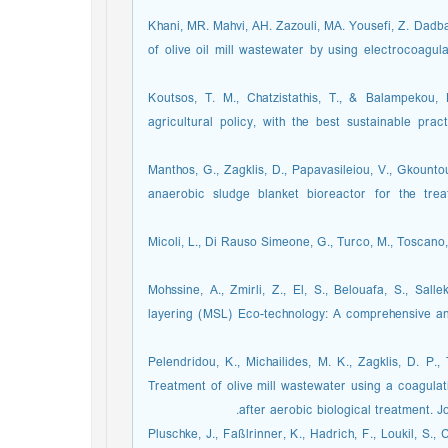
Khani, MR. Mahvi, AH. Zazouli, MA. Yousefi, Z. Dadba
of olive oil mill wastewater by using electrocoagul
Koutsos, T. M., Chatzistathis, T., & Balampeko
agricultural policy, with the best sustainable prac
Manthos, G., Zagklis, D., Papavasileiou, V., Gkountou
anaerobic sludge blanket bioreactor for the trea
Micoli, L., Di Rauso Simeone, G., Turco, M., Toscano,
Mohssine, A., Zmirli, Z., El, S., Belouafa, S., Sal
layering (MSL) Eco-technology: A comprehensive and
Pelendridou, K., Michailides, M. K., Zagklis, D. P.
Treatment of olive mill wastewater using a coagulat
after aerobic biological treatment. 
Pluschke, J., Faßlrinner, K., Hadrich, F., Loukil, S.