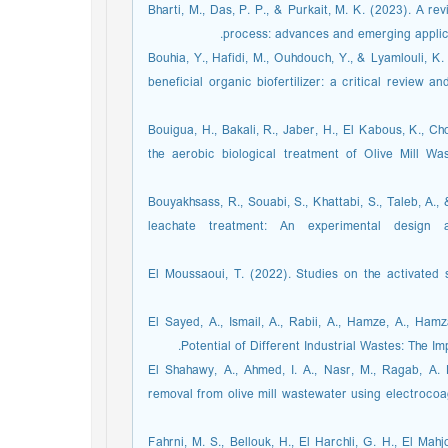
Bharti, M., Das, P. P., & Purkait, M. K. (2023). A 
process: advances and emerging applica
Bouhia, Y., Hafidi, M., Ouhdouch, Y., & Lyamlouli, K.
beneficial organic biofertilizer: a critical review 
Bouigua, H., Bakali, R., Jaber, H., El Kabous, K., Ch
the aerobic biological treatment of Olive Mill W
Bouyakhsass, R., Souabi, S., Khattabi, S., Taleb, A., 
leachate treatment: An experimental design 
El Moussaoui, T. (2022). Studies on the activated 
El Sayed, A., Ismail, A., Rabii, A., Hamze, A., Ham
Potential of Different Industrial Wastes: The I
El Shahawy, A., Ahmed, I. A., Nasr, M., Ragab, A. 
removal from olive mill wastewater using electrocoa
Fahrni, M. S., Bellouk, H., El Harchli, G. H., El Mah