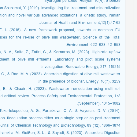
hydrogen peroxide. Heliyon, 10(4), e100929.
n Shahamat, Y. (2019). Investigating the treatment and mineralization
ation and novel various advanced oxidations: a kinetic study. Iranian
Journal of Health and Environment;12(1):47-62.
u, E. I. (2018). A new framework proposal, towards a common EU
tices for the re-use of olive mill wastewater. Science of the Total
Environment, 622–623, 42–953.
, N. A., Saita, Z., Zafiri, C., & Kornaros, M. (2023). High-rate upflow
tment of olive mill effluents: Laboratory and pilot scale systems
investigation. Renewable Energy, 217, 119215.
 G., & Rao, M. A. (2023). Anaerobic digestion of olive mill wastewater
in the presence of biochar. Energy, 16(7), 3259.
lek, B., & Chaair, H. (2023). Wastewater remediation using multi-soil
 critical review. Process Safety and Environmental Protection, 178
(September), 1045–1082.
, Tekerlekopoulou, A. G., Paraskeva, C. A., & Vayenas, D. V. (2014).
ion–flocculation process either as a single step or as post-treatment
Journal of Chemical Technology and Biotechnology, 89 (12), 1866–1874.
, Chamkha, M., Geißen, S.-U., & Sayadi, S. (2023). Anaerobic Digestion