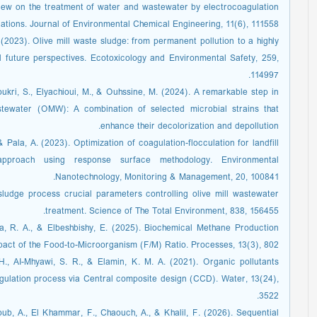
review on the treatment of water and wastewater by electrocoagulation
tions. Journal of Environmental Chemical Engineering, 11(6), 111558.
 (2023). Olive mill waste sludge: from permanent pollution to a highly
and future perspectives. Ecotoxicology and Environmental Safety, 259,
114997.
oukri, S., Elyachioui, M., & Ouhssine, M. (2024). A remarkable step in
astewater (OMW): A combination of selected microbial strains that
enhance their decolorization and depollution.
& Pala, A. (2023). Optimization of coagulation-flocculation for landfill
approach using response surface methodology. Environmental
Nanotechnology, Monitoring & Management, 20, 100841.
sludge process crucial parameters controlling olive mill wastewater
treatment. Science of The Total Environment, 838, 156455.
za, R. A., & Elbeshbishy, E. (2025). Biochemical Methane Production
mpact of the Food-to-Microorganism (F/M) Ratio. Processes, 13(3), 802.
H., AI-Mhyawi, S. R., & Elamin, K. M. A. (2021). Organic pollutants
gulation process via Central composite design (CCD). Water, 13(24),
3522.
joub, A., El Khammar, F., Chaouch, A., & Khalil, F. (2026). Sequential