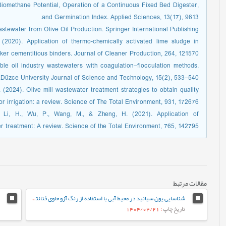
iomethane Potential, Operation of a Continuous Fixed Bed Digester,
and Germination Index. Applied Sciences, 13(17), 9613.
stewater from Olive Oil Production. Springer International Publishing.
. (2020). Application of thermo-chemically activated lime sludge in
nker cementitious binders. Journal of Cleaner Production, 264, 121570.
ble oil industry wastewaters with coagulation–flocculation methods.
Düzce University Journal of Science and Technology, 15(2), 533–540.
. (2024). Olive mill wastewater treatment strategies to obtain quality
or irrigation: a review. Science of The Total Environment, 931, 172676.
, Li, H., Wu, P., Wang, M., & Zheng, H. (2021). Application of
er treatment: A review. Science of the Total Environment, 765, 142795.
مقالات مرتبط
شناسایی یون سیانید در محیط آبی با استفاده از رنگ آزو حاوی فنانتروایمیدازول
تاریخ چاپ
: 1404/04/21