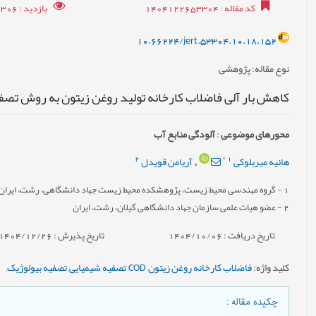
کد مقاله
: 1404122653304
بازدید
: 2306
10.66224/jert.53304.10.18.152
نوع مقاله
: پژوهشی
کاهش بار آلی فاضلاب کارخانه تولید روغن زیتون به روش تصفی
محورهای موضوعی
:
آلودگی منابع آب
2
*
1
هانیه میربلوکی
آریامن قویدل
,
1
- گروه مهندسی محیط زیست، پژوهشکده محیط زیست جهاد دانشگاهی، رشت، ایران
2
- عضو هیات علمی سازمان جهاد دانشگاهی گیلان، رشت، ایران
تاریخ دریافت : 1404/10/06
تاریخ پذیرش : 1404/12/26
کلید واژه
:
فاضلاب کارخانه روغن زیتون
,
COD
,
تصفیه شیمیایی
,
تصفیه بیولوژیک
,
چکیده مقاله
: