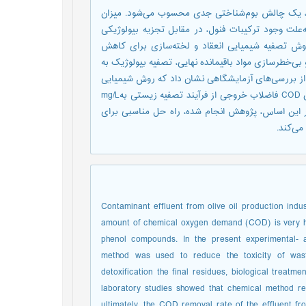
الا، یک چالش بوم‌شناختی جدی محسوب می‌شود. میزان
شدت بالاست و به‌علت وجود ترکیبات فنول، در مقابل تجزیه بیولوژیکی
وش تصفیه شیمیایی انعقاد و لخته‌سازی برای کاهش
‌خطرسازی مواد باقیمانده نهایی، تصفیه بیولوژیک به
 از بررسی‌های آزمایشگاهی نشان داد که روش شیمیایی
بیش از 50 درصد از بارآلی و سمی فاضلاب را حذف کرد. در نهایت، میزان COD فاضلاب خروجی از فرآیند تصفیه زیستی بهmg/L
. بر این اساس، پژوهش انجام شده، راه حل مناسبی برای
ی‌کند.
Contaminant effluent from olive oil production indus
amount of chemical oxygen demand (COD) is very hig
phenol compounds. In the present experimental- a
method was used to reduce the toxicity of was
detoxification the final residues, biological treat
laboratory studies showed that chemical method 
ultimately, the COD removal rate of the effluent f