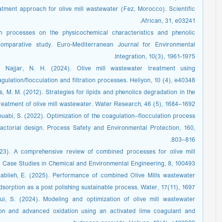
tment approach for olive mill wastewater (Fez, Morocco). Scientific
African, 31, e03241.
ion processes on the physicochemical characteristics and phenolic
omparative study. Euro-Mediterranean Journal for Environmental
Integration, 10(3), 1961-1975.
l Najjar, N. H. (2024). Olive mill wastewater treatment using
gulation/flocculation and filtration processes. Heliyon, 10 (4), e40348.
s, M. M. (2012). Strategies for lipids and phenolics degradation in the
reatment of olive mill wastewater. Water Research, 46 (5), 1684–1692.
Souabi, S. (2022). Optimization of the coagulation–flocculation process
factorial design. Process Safety and Environmental Protection, 160,
803–816.
023). A comprehensive review of combined processes for olive mill
 Case Studies in Chemical and Environmental Engineering, 8, 100493.
arablieh, E. (2025). Performance of combined Olive Mills wastewater
sorption as a post polishing sustainable process. Water, 17(11), 1697.
ui, S. (2024). Modeling and optimization of olive mill wastewater
ion and advanced oxidation using an activated lime coagulant and