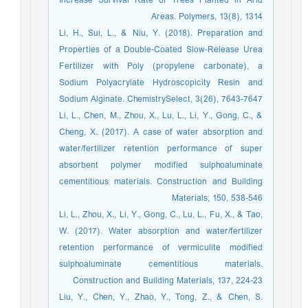
Increase Survival Rate of Trees Planted in Arid
Areas. Polymers, 13(8), 1314
Li, H., Sui, L., & Niu, Y. (2018). Preparation and
Properties of a Double‐Coated Slow‐Release Urea
Fertilizer with Poly (propylene carbonate), a
Sodium Polyacrylate Hydroscopicity Resin and
Sodium Alginate. ChemistrySelect, 3(26), 7643-7647
Li, L., Chen, M., Zhou, X., Lu, L., Li, Y., Gong, C., &
Cheng, X. (2017). A case of water absorption and
water/fertilizer retention performance of super
absorbent polymer modified sulphoaluminate
cementitious materials. Construction and Building
Materials, 150, 538-546
Li, L., Zhou, X., Li, Y., Gong, C., Lu, L., Fu, X., & Tao,
W. (2017). Water absorption and water/fertilizer
retention performance of vermiculite modified
sulphoaluminate cementitious materials.
Construction and Building Materials, 137, 224-23
Liu, Y., Chen, Y., Zhao, Y., Tong, Z., & Chen, S.