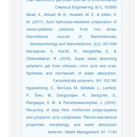
char nano/micro particles. Journal of Environmental
Chemical Engineering, 8(1), 103583
Musa, A., Ahmad, M. B., Hussein, M. Z., & Izham, S.
M. (2017). Acid hydrolysis-mediated preparation of
nanocrystalline cellulose from rice straw.
International Journal of Nanomaterials,
Nanotechnology and Nanomedicine, 3(2), 051-056
Narayanan, A., Kartik, R., Sangeetha, E., &
Dhamodharan, R. (2018). Super water absorbing
polymeric gel from chitosan, citric acid and urea:
Synthesis and mechanism of water absorption.
Carbohydrate polymers, 191, 152-160
Ngaowthong, C., Borůvka, M., Běhálek, L., Lenfeld,
P., Švec, M., Dangtungee, R., Siengchin, S.,
Rangappa, S. M., & Parameswaranpillai, J. (2019).
Recycling of sisal fiber reinforced polypropylene
and polylactic acid composites: Thermo-mechanical
properties, morphology, and water absorption
behavior. Waste Management, 97, 71-81