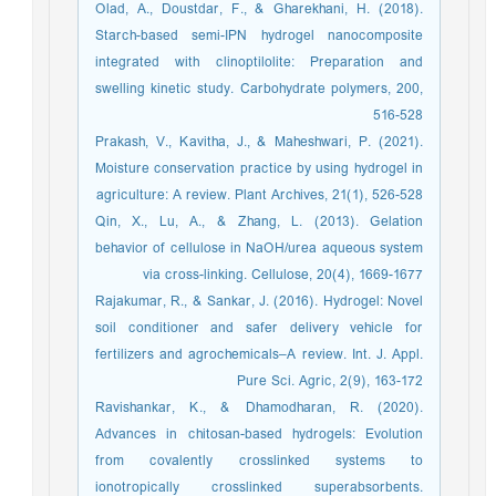
Olad, A., Doustdar, F., & Gharekhani, H. (2018).
Starch-based semi-IPN hydrogel nanocomposite
integrated with clinoptilolite: Preparation and
swelling kinetic study. Carbohydrate polymers, 200,
516-528
Prakash, V., Kavitha, J., & Maheshwari, P. (2021).
Moisture conservation practice by using hydrogel in
agriculture: A review. Plant Archives, 21(1), 526-528
Qin, X., Lu, A., & Zhang, L. (2013). Gelation
behavior of cellulose in NaOH/urea aqueous system
via cross-linking. Cellulose, 20(4), 1669-1677
Rajakumar, R., & Sankar, J. (2016). Hydrogel: Novel
soil conditioner and safer delivery vehicle for
fertilizers and agrochemicals–A review. Int. J. Appl.
Pure Sci. Agric, 2(9), 163-172
Ravishankar, K., & Dhamodharan, R. (2020).
Advances in chitosan-based hydrogels: Evolution
from covalently crosslinked systems to
ionotropically crosslinked superabsorbents.