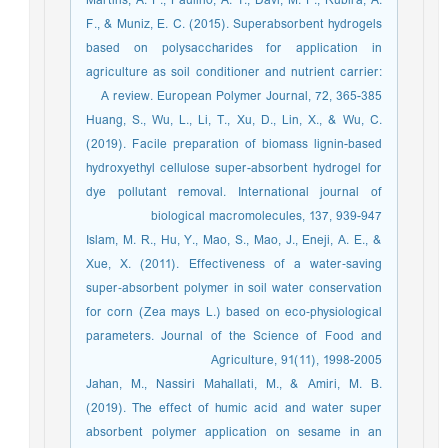
Martins, A. F., Paulino, A. T., Davi, M. F., Rubira, A.
F., & Muniz, E. C. (2015). Superabsorbent hydrogels
based on polysaccharides for application in
agriculture as soil conditioner and nutrient carrier:
A review. European Polymer Journal, 72, 365-385
Huang, S., Wu, L., Li, T., Xu, D., Lin, X., & Wu, C.
(2019). Facile preparation of biomass lignin-based
hydroxyethyl cellulose super-absorbent hydrogel for
dye pollutant removal. International journal of
biological macromolecules, 137, 939-947
Islam, M. R., Hu, Y., Mao, S., Mao, J., Eneji, A. E., &
Xue, X. (2011). Effectiveness of a water‐saving
super‐absorbent polymer in soil water conservation
for corn (Zea mays L.) based on eco‐physiological
parameters. Journal of the Science of Food and
Agriculture, 91(11), 1998-2005
Jahan, M., Nassiri Mahallati, M., & Amiri, M. B.
(2019). The effect of humic acid and water super
absorbent polymer application on sesame in an