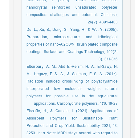
Kalaitzidou, K. (2019). Freeze dried cellulose
nanocrystal reinforced unsaturated polyester
composites: challenges and potential. Cellulose,
26(7), 4391-4403
Du, L., Xu, B., Dong, S., Yang, H., & Wu, Y. (2005).
Preparation, microstructure and tribological
properties of nano-Al2O3/Ni brush plated composite
coatings. Surface and Coatings Technology, 192(2-
3), 311-316
Elbarbary, A. M., Abd El-Rehim, H. A., El-Sawy, N.
M., Hegazy, E.-S. A., & Soliman, E.-S. A. (2017).
Radiation induced crosslinking of polyacrylamide
incorporated low molecular weights natural
polymers for possible use in the agricultural
applications. Carbohydrate polymers, 176, 19-28
Elshafie, H., & Camele, I. (2021). Applications of
Absorbent Polymers for Sustainable Plant
Protection and Crop Yield. Sustainability 2021, 13,
3253. In: s Note: MDPI stays neutral with regard to