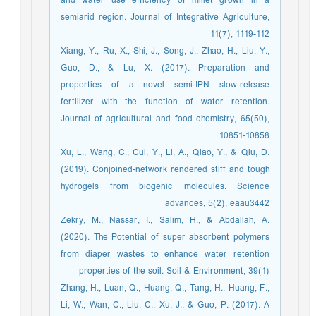
and water use efficiency of millet grown in a
semiarid region. Journal of Integrative Agriculture,
11(7), 1119-112
Xiang, Y., Ru, X., Shi, J., Song, J., Zhao, H., Liu, Y.,
Guo, D., & Lu, X. (2017). Preparation and
properties of a novel semi-IPN slow-release
fertilizer with the function of water retention.
Journal of agricultural and food chemistry, 65(50),
10851-10858
Xu, L., Wang, C., Cui, Y., Li, A., Qiao, Y., & Qiu, D.
(2019). Conjoined-network rendered stiff and tough
hydrogels from biogenic molecules. Science
advances, 5(2), eaau3442
Zekry, M., Nassar, I., Salim, H., & Abdallah, A.
(2020). The Potential of super absorbent polymers
from diaper wastes to enhance water retention
properties of the soil. Soil & Environment, 39(1)
Zhang, H., Luan, Q., Huang, Q., Tang, H., Huang, F.,
Li, W., Wan, C., Liu, C., Xu, J., & Guo, P. (2017). A