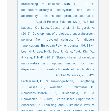
crosslinking of cellulose with 1, 2, 3, 4‐
butanetetracarboxylic dianhydride and water
absorbency of the reaction products. Journal of
Applied Polymer Science, 127(1), 478-486
Lacoste, C., Lopez-Cuesta, J.-M., & Bergeret, A.
(2019). Development of a biobased superabsorbent
polymer from recycled cellulose for diapers
applications. European Polymer Journal, 116, 38-44
Lee, H.-J., Lee, H.-S., Seo, J., Kang, Y.-H., Kim, W.,
& Kang, T. H.-K. (2019). State-of-the-art of cellulose
nanocrystals and optimal method for their
dispersion for construction-related applications.
Applied Sciences, 9(3), 426
Lertsarawut, P., Rattanawongwiboon, T., Tangthong,
T., Laksee, S., Kwamman, T., Phuttharak, B.,
Romruensukharom, P., Suwanmala, P., &
Hemvichian, K. (2021). Starch-Based Super Water
Absorbent: A Promising and Sustainable Way to