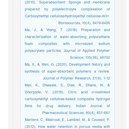
(2015). Superabsorbent Sponge and membrane
prepared by polyelectrolyte complexation of
Carboxymethyl cellulose/hydroxyethyl cellulose-Al3+.
Bioresources, 10(4), 6479-6495
Ma, J., & Wang, T. (2018). Preparation and
characterization of water‐absorbing polyurethane
foam composites with microsized sodium
polyacrylate particles. Journal of Applied Polymer
Science, 135(39), 46702
Ma, X., & Wen, G. (2020). Development history and
synthesis of super-absorbent polymers: a review.
Journal of Polymer Research, 27(6), 1-12
Mali, K., Dhawale, S., Dias, R., Dhane, N., &
Ghorpade, V. (2018). Citric acid crosslinked
carboxymethyl cellulose-based composite hydrogel
films for drug delivery. Indian Journal of
Pharmaceutical Sciences, 80(4), 657-667
Marliere, C., Mabrouk, E., Lamblet, M., & Coussot, P.
(2012). How water retention in porous media with