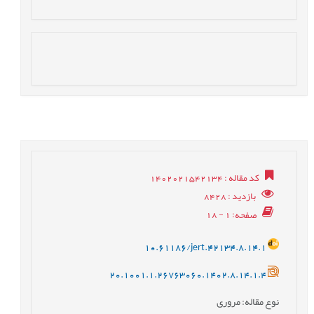
کد مقاله
: 1402021542134
بازدید
: 8428
صفحه
: 1 - 18
10.61186/jert.42134.8.14.1
20.1001.1.26763060.1402.8.14.1.4
نوع مقاله
: مروری