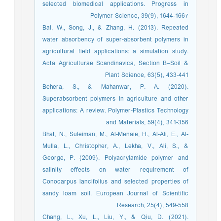
selected biomedical applications. Progress in
Polymer Science, 39(9), 1644-1667
Bai, W., Song, J., & Zhang, H. (2013). Repeated
water absorbency of super-absorbent polymers in
agricultural field applications: a simulation study.
Acta Agriculturae Scandinavica, Section B–Soil &
Plant Science, 63(5), 433-441
Behera, S., & Mahanwar, P. A. (2020).
Superabsorbent polymers in agriculture and other
applications: A review. Polymer-Plastics Technology
and Materials, 59(4), 341-356
Bhat, N., Suleiman, M., Al-Menaie, H., Al-Ali, E., Al-
Mulla, L., Christopher, A., Lekha, V., Ali, S., &
George, P. (2009). Polyacrylamide polymer and
salinity effects on water requirement of
Conocarpus lancifolius and selected properties of
sandy loam soil. European Journal of Scientific
Research, 25(4), 549-558
Chang, L., Xu, L., Liu, Y., & Qiu, D. (2021).