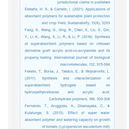
jurisdictional claims in published
Elshafie, H. S., & Camele, I. (2021). Applications of
absorbent polymers for sustainable plant protection
and crop Yield. Sustainability, 13(6), 3253
Fang, S., Wang, G., Xing, R., Chen, X., Liu, S., Qin,
Y., Li, K., Wang, X., Li, R., & Li, P. (2019). Synthesis
of superabsorbent polymers based on chitosan
derivative graft acrylic acid-co-acrylamide and its
property testing. International journal of biological
macromolecules, 132, 575-584
Fekete, T., Borsa, J., Takács, E., & Wojnárovits, L.
(2017). Synthesis and characterization of
superabsorbent hydrogels based on
hydroxyethylcellulose and acrylic acid.
Carbohydrate polymers, 166, 300-308
Fernando, T., Aruggoda, A., Disanayaka, C., &
Kulatunge, S. (2013). Effect of super water
absorbent polymer and watering capacity on growth
of tomato (Lycopersicon esculentum mill)