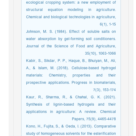
ecological cropping system: a new employment of
structural equation modeling in agriculture.
Chemical and biological technologies in agriculture,
6(1), 1-15
Johnson, M. S. (1984). Effect of soluble salts on
water absorption by gel‐forming soil conditioners.
Journal of the Science of Food and Agriculture,
35(10), 1063-1066
Kabir, S., Sikdar, P. P., Haque, B., Bhuiyan, M., Ali,
A., & Islam, M. (2018). Cellulose-based hydrogel
materials: Chemistry, properties and their
prospective applications. Progress in biomaterials,
7(3), 153-174
Kaur, R., Sharma, R., & Chahal, G. K. (2021).
Synthesis of lignin-based hydrogels and their
applications in agriculture: A review. Chemical
Papers, 75(9), 4465-4478
Kono, H., Fujita, S., & Oeda, I. (2013). Comparative
study of homogeneous solvents for the esterification