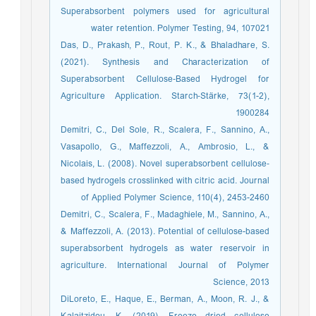
Superabsorbent polymers used for agricultural
water retention. Polymer Testing, 94, 107021
Das, D., Prakash, P., Rout, P. K., & Bhaladhare, S.
(2021). Synthesis and Characterization of
Superabsorbent Cellulose‐Based Hydrogel for
Agriculture Application. Starch‐Stärke, 73(1-2),
1900284
Demitri, C., Del Sole, R., Scalera, F., Sannino, A.,
Vasapollo, G., Maffezzoli, A., Ambrosio, L., &
Nicolais, L. (2008). Novel superabsorbent cellulose‐
based hydrogels crosslinked with citric acid. Journal
of Applied Polymer Science, 110(4), 2453-2460
Demitri, C., Scalera, F., Madaghiele, M., Sannino, A.,
& Maffezzoli, A. (2013). Potential of cellulose-based
superabsorbent hydrogels as water reservoir in
agriculture. International Journal of Polymer
Science, 2013
DiLoreto, E., Haque, E., Berman, A., Moon, R. J., &