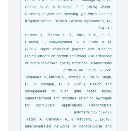
Souza, A. J. J., Guimarães, R. J., Dominghetti, A. W.,
Scalco, M. S., & Rezende, T. T. (2016). Water-
retaining polymer and seedling type when planting
irrigated coffee. Revista Ciência Agronômica, 47,
334-343
Suresh, R., Prasher, S. O., Patel, R. M., Qi, Z.,
Elsayed, E., Schwinghamer, T., & Ehsan, A. M.
(2018). Super absorbent polymer and irrigation
regime effects on growth and water use efficiency
of container-grown cherry tomatoes. Transactions
of the ASABE, 61(2), 523-531
Thombare, N., Mishra, S., Siddiqui, M., Jha, U., Singh,
D., & Mahajan, G. R. (2018). Design and
development of guar gum based novel,
superabsorbent and moisture retaining hydrogels
for agricultural applications. Carbohydrate
polymers, 185, 169-178
Träger, A., Carlmark, A., & Wågberg, L. (2018).
Interpenetrated networks of nanocellulose and