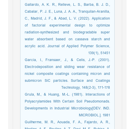
Gallardo, A. K. R., Relleve, L. S., Barba, B. J. D.,
Cabalar, P. J. E., Luna, J. A. A., Tranquilan‐Aranilla,
C., Madrid, J. F., & Abad, L. V. (2022). Application
of factorial experimental design to optimize
radiation‐synthesized and biodegradable super
water absorbent based on cassava starch and
acrylic acid. Journal of Applied Polymer Science,
139(1), 51451
Garcia, I., Fransaer, J., & Celis, J.-P. (2001).
Electrodeposition and sliding wear resistance of
nickel composite coatings containing micron and
submicron SiC particles. Surface and Coatings
Technology, 148(2-3), 171-178
Grula, M., & Huang, M.-L. (1981). Interactions of
Polyacrylamides With Certain Soil Pseudomonads.
Developments in Industrial Microbiology[DEV. IND.
MICROBIOL.]. 1981
Guilherme, M. R., Aouada, F. A., Fajardo, A. R.,