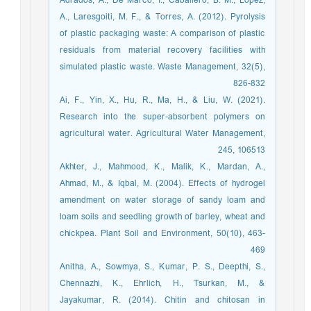
Adrados, A., De Marco, I., Caballero, B. M., López,
A., Laresgoiti, M. F., & Torres, A. (2012). Pyrolysis
of plastic packaging waste: A comparison of plastic
residuals from material recovery facilities with
simulated plastic waste. Waste Management, 32(5),
826-832
Ai, F., Yin, X., Hu, R., Ma, H., & Liu, W. (2021).
Research into the super-absorbent polymers on
agricultural water. Agricultural Water Management,
245, 106513
Akhter, J., Mahmood, K., Malik, K., Mardan, A.,
Ahmad, M., & Iqbal, M. (2004). Effects of hydrogel
amendment on water storage of sandy loam and
loam soils and seedling growth of barley, wheat and
chickpea. Plant Soil and Environment, 50(10), 463-
469
Anitha, A., Sowmya, S., Kumar, P. S., Deepthi, S.,
Chennazhi, K., Ehrlich, H., Tsurkan, M., &
Jayakumar, R. (2014). Chitin and chitosan in