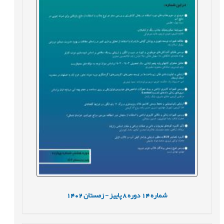
شماره
14
دوره
8
پاییز - زمستان
1402