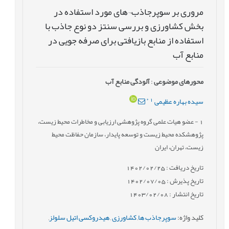
مروری بر سوپرجاذب¬های مورد استفاده در
بخش کشاورزی و بررسی سنتز دو نوع جاذب با
استفاده از منابع بازیافتی برای صرفه جویی در
منابع آب
محورهای موضوعی
:
آلودگی منابع آب
*
1
سیده بهاره عظیمی
1
- عضو هیات علمی گروه پژوهشی ارزیابی و مخاطرات محیط زیست،
پژوهشکده محیط زیست و توسعه پایدار، سازمان حفاظت محیط
زیست، تهران، ایران
تاریخ دریافت : 1402/02/25
تاریخ پذیرش : 1402/07/05
تاریخ انتشار : 1403/02/08
کلید واژه
:
سوپرجاذب ها
,
کشاورزی
,
هیدروکسی اتیل سلولز
,