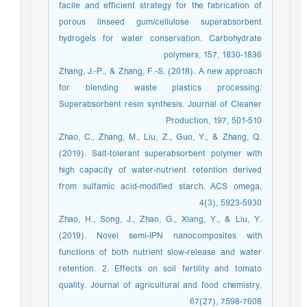
facile and efficient strategy for the fabrication of
porous linseed gum/cellulose superabsorbent
hydrogels for water conservation. Carbohydrate
polymers, 157, 1830-1836
Zhang, J.-P., & Zhang, F.-S. (2018). A new approach
for blending waste plastics processing:
Superabsorbent resin synthesis. Journal of Cleaner
Production, 197, 501-510
Zhao, C., Zhang, M., Liu, Z., Guo, Y., & Zhang, Q.
(2019). Salt-tolerant superabsorbent polymer with
high capacity of water-nutrient retention derived
from sulfamic acid-modified starch. ACS omega,
4(3), 5923-5930
Zhao, H., Song, J., Zhao, G., Xiang, Y., & Liu, Y.
(2019). Novel semi-IPN nanocomposites with
functions of both nutrient slow-release and water
retention. 2. Effects on soil fertility and tomato
quality. Journal of agricultural and food chemistry,
67(27), 7598-7608