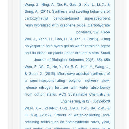
Wang, Z., Ning, A., Xie, P., Gao, G., Xie, L., Li, X., &
Song, A. (2017). Synthesis and swelling behaviors of
carboxymethyl cellulose-based superabsorbent
resin hybridized with graphene oxide. Carbohydrate
polymers, 157, 48-56
Wei, J., Yang, H., Cao, H., & Tan, T. (2016). Using
polyaspartic acid hydro-gel as water retaining agent
and its effect on plants under drought stress. Saudi
Journal of Biological Sciences, 23(5), 654-659
Wen, P., Wu, Z., He, Y., Ye, B.-C., Han, Y., Wang, J.,
& Guan, X. (2016). Microwave-assisted synthesis of
a semi-interpenetrating polymer network slow-
release nitrogen fertilizer with water absorbency
from cotton stalks. ACS Sustainable Chemistry &
Engineering, 4(12), 6572-6579
WEN, X.-x., ZHANG, D.-q., LIAO, Y.-c., JIA, Z.-k., &
JI, S.-q. (2012). Effects of water-collecting and-
retaining techniques on photosynthetic rates, yield,