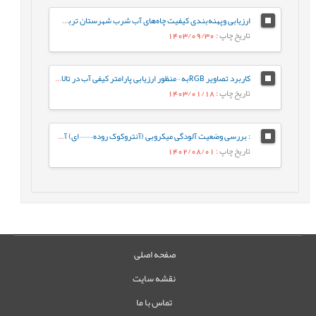
ارزیابی وپهنه‌بندی کیفیت چاه‌های آب شرب شهرستان تربت‌جام و صالح‌آباد براساس شاخص (WQI) و نرم‌افزار GIS
تاریخ چاپ
: 1403/09/30
كاربرد تصاویر RGBبه ¬منظور ارزیابی پارامتر کیفی آب در تالاب انزلي
تاریخ چاپ
: 1403/01/18
: بررسی وضعیت آلودگی میکروبی (آنتروکوک روده¬¬¬¬ای) آب شناگاه‌های دریای خزر در سواحل استان گیلان
تاریخ چاپ
: 1402/08/01
صفحه اصلی
نقشه سایت
تماس با ما