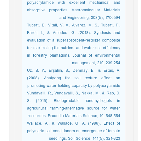
polyacrylamide with excellent mechanical and
absorptive properties. Macromolecular Materials
and Engineering, 303(5), 1700594
Tubert, E., Vitali, V. A., Alvarez, M. S., Tubert, F.,
Baroli, I., & Amodeo, G. (2018). Synthesis and
evaluation of a superabsorbent-fertilizer composite
for maximizing the nutrient and water use efficiency
in forestry plantations. Journal of environmental
management, 210, 239-254
Uz, B. Y., Erşahin, S., Demiray, E., & Ertaş, A.
(2008). Analyzing the soil texture effect on
promoting water holding capacity by polyacrylamide
Vundavalli, R., Vundavalli, S., Nakka, M., & Rao, D.
S. (2015). Biodegradable nano-hydrogels in
agricultural farming-alternative source for water
resources. Procedia Materials Science, 10, 548-554
Wallace, A., & Wallace, G. A. (1986). Effect of
polymeric soil conditioners on emergence of tomato
seedlings. Soil Science, 141(5), 321-323