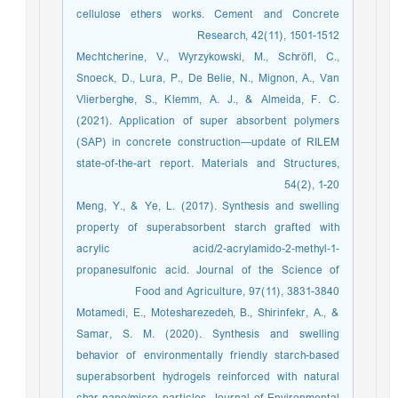
cellulose ethers works. Cement and Concrete
Research, 42(11), 1501-1512
Mechtcherine, V., Wyrzykowski, M., Schröfl, C.,
Snoeck, D., Lura, P., De Belie, N., Mignon, A., Van
Vlierberghe, S., Klemm, A. J., & Almeida, F. C.
(2021). Application of super absorbent polymers
(SAP) in concrete construction—update of RILEM
state-of-the-art report. Materials and Structures,
54(2), 1-20
Meng, Y., & Ye, L. (2017). Synthesis and swelling
property of superabsorbent starch grafted with
acrylic acid/2‐acrylamido‐2‐methyl‐1‐
propanesulfonic acid. Journal of the Science of
Food and Agriculture, 97(11), 3831-3840
Motamedi, E., Motesharezedeh, B., Shirinfekr, A., &
Samar, S. M. (2020). Synthesis and swelling
behavior of environmentally friendly starch-based
superabsorbent hydrogels reinforced with natural