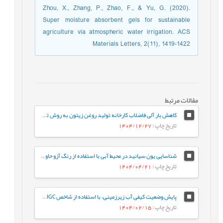
Zhou, X., Zhang, P., Zhao, F., & Yu, G. (2020).
Super moisture absorbent gels for sustainable
agriculture via atmospheric water irrigation. ACS
Materials Letters, 2(11), 1419-1422
مقالات مرتبط
کاهش بار آلی فاضلاب کارخانه تولید روغن زیتون به روش تصفیه شیمیایی و بیولوژیک
تاریخ چاپ
: 1404/12/27
شناسایی یون سیانید در محیط آبی با استفاده از رنگ آزو حاوی فنانتروایمیدازول
تاریخ چاپ
: 1404/04/21
پایش وضعیت کیفی آب زیرزمینی، با استفاده از شاخص IRWQIGC، مطالعه موردی: دشت فریمان، تربت جام
تاریخ چاپ
: 1404/02/15