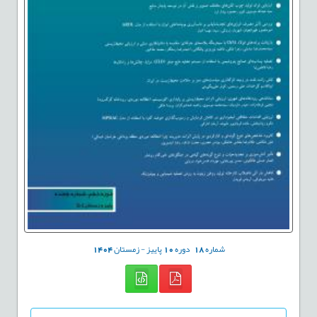
شماره
18
دوره
10
پاییز - زمستان
1404