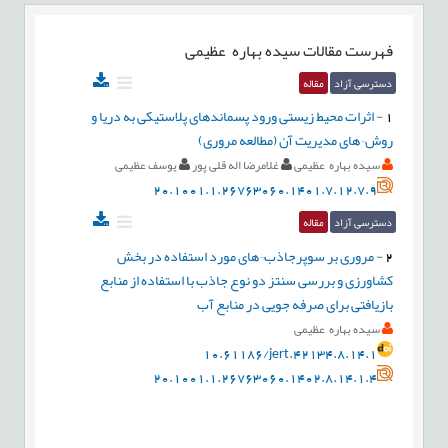
فهرست مقالات
سیده بهاره عظیمی
دسترسی آزاد
مقاله
1
-
اثرات محیط زیستی ورود پسماندهای پلاستیکی به دریا و
روش¬های مدیریت آن (مطالعه مروری)
سیده بهاره عظیمی
غلامرضا اله قلی پور
یوسف عظیمی
20.1001.1.26763060.1401.7.12.7.9
دسترسی آزاد
مقاله
2
-
مروری بر سوپرجاذب¬های مورد استفاده در بخش
کشاورزی و بررسی سنتز دو نوع جاذب با استفاده از منابع
بازیافتی برای صرفه جویی در منابع آب
سیده بهاره عظیمی
10.61186/jert.42134.8.14.1
20.1001.1.26763060.1402.8.14.1.4