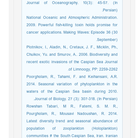
Journal of Oceanography. 10(3): 45-57. (In
Persian).
National Oceanic and Atmospheric Administration.
2009. Powerful fish-killing toxin holds promise for
cancer applications. Making Waves: Episode 36 (30
September).
Plotnikov, I., Aladin, N., Cretaux, J. F., Micklin, Ph.,
Chuikov, Yu. and Smurov, A.. 2006. Biodiversity and
recent exotic invasions of the Caspian Sea Journal
of Limnoogy, PP: 2259-2262.
Poorgholam, R., Tahami, F. and Keihansani, A.R.
2014. Seasonal variation of phytoplankton in the
waters of the Caspian Sea basin during 2010.
Journal of Biology. 27 (3): 307-318. (In Persian).
Rowshan Tabari, M R., Fatemi, S. M. R.,
Pourgholam, R., Mousavi Nadoushan, R. 2014.
Latest diversity trend and seasonal abundance of
population of zooplankton (Holoplankton)
communities # the South Caspian Sea, Iran. Iranian