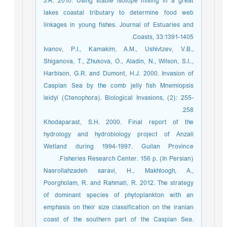
J.R. 2010. Using stable isotope mixing in a great
lakes coastal tributary to determine food web
linkages in young fishes. Journal of Estuaries and
Coasts, 33:1391-1405.
Ivanov, P.I., Kamakim, A.M., Ushivtzev, V.B.,
Shiganova, T., Zhukova, O., Aladin, N., Wilson, S.I..,
Harbison, G.R. and Dumont, H.J. 2000. Invasion of
Caspian Sea by the comb jelly fish Mnemiopsis
leidyi (Ctenophora). Biological Invasions, (2): 255-
258.
Khodaparast, S.H. 2000. Final report of the
hydrology and hydrobiology project of Anzali
Wetland during 1994-1997. Guilan Province
Fisheries Research Center. 156 p. (In Persian).
Nasrollahzadeh saravi, H., Makhloogh, A.,
Poorgholam, R. and Rahmati, R. 2012. The strategy
of dominant species of phytoplankton with an
emphasis on their size classification on the iranian
coast of the southern part of the Caspian Sea.