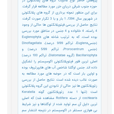
پژوهش حاضر نوع غالبیت گروه های پلانکتونی در
حوزه جنوب شرقی دریای خزر مورد مطالعه قرار گرفت.
برای این منظور نمونه برداری از گروه های پلانکتونی
در شهریور سال 1394، 1 بار و با 3 تکرار صورت گرفت.
نتایج حاصل از بررسی فیتوپلانکتون ها حاکی از وجود
4 راسته، 4 خانواده و 4 جنس در مناطق مورد بررسی
بوده است، که به ترتیب شاخه های Euglenophyta
(جنسEuglena، تراکم 9/99 درصد)، Dinoflagellata
(جنس Prorocentrum، تراکم 5/99 درصد) و
Bacillariophyta (گروه Diatomatae، تراکم 100 درصد)
اصلی ترین فلور فیتوپلانکتونی اکوسیستم را تشکیل
داده اند. جنس اوگلنا شاخص آب های هایپرتروف بوده
و اولین بار است که در حوضه های مورد مطالعه به
صورت غالب دیده شده است. نتایج حاصل از بررسی
زئوپلانکتون ها نیز حاکی از نابودی این گروه پلانکتونی
است (تنها 1 عدد زئوپلانکتون گونه Keratella
cochlearis از دسته Rotifera مشاهده شد) که اصلی
ترین دلیل آن سم تولید شده از اوگلناها و نیز شرایط
بی هوازی مستقر در اکوسیستم در نتیجه انتشار سم