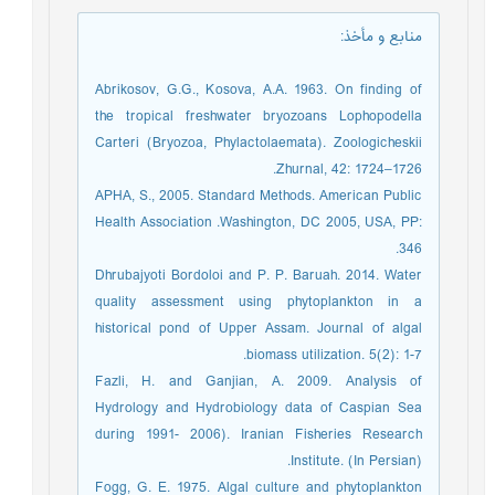
منابع و مأخذ
:
Abrikosov, G.G., Kosova, A.A. 1963. On finding of
the tropical freshwater bryozoans Lophopodella
Carteri (Bryozoa, Phylactolaemata). Zoologicheskii
Zhurnal, 42: 1724–1726.
APHA, S., 2005. Standard Methods. American Public
Health Association .Washington, DC 2005, USA, PP:
346.
Dhrubajyoti Bordoloi and P. P. Baruah. 2014. Water
quality assessment using phytoplankton in a
historical pond of Upper Assam. Journal of algal
biomass utilization. 5(2): 1-7.
Fazli, H. and Ganjian, A. 2009. Analysis of
Hydrology and Hydrobiology data of Caspian Sea
during 1991- 2006). Iranian Fisheries Research
Institute. (In Persian).
Fogg, G. E. 1975. Algal culture and phytoplankton