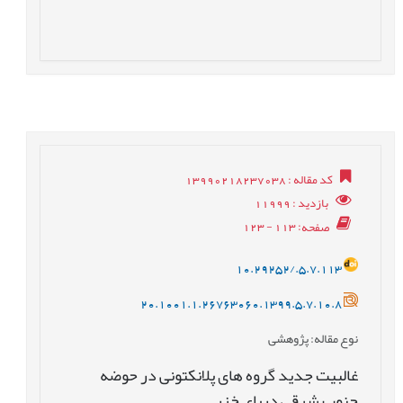
کد مقاله
: 13990218237038
بازدید
: 11999
صفحه
: 113 - 123
10.29252/.5.7.113
20.1001.1.26763060.1399.5.7.10.8
نوع مقاله
: پژوهشی
غالبیت جدید گروه های پلانکتونی در حوضه
جنوب شرقی دریای خزر