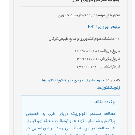
محورهای موضوعی
:
محیط زیست جانوری
*
1
نیلوفر نوروزی
1
- دانشگاه علوم کشاورزی و منابع طبیعی گرگان
تاریخ دریافت : 1399/02/18
تاریخ پذیرش : 1399/10/01
تاریخ انتشار : 1399/11/21
کلید واژه
:
جنوب شرقی دریای خزر
,
فیتوپلانکتون‌ها
,
زئوپلانکتون‌ها
,
چکیده مقاله
:
مطالعه مستمر اکولوژیک دریای خزر، به خصوص
پراکنش، شناسایی گونه ها و نوسانات منطقه ای، قبل از
هر مطالعه ضروری به نظر می رسد. بر این اساس در