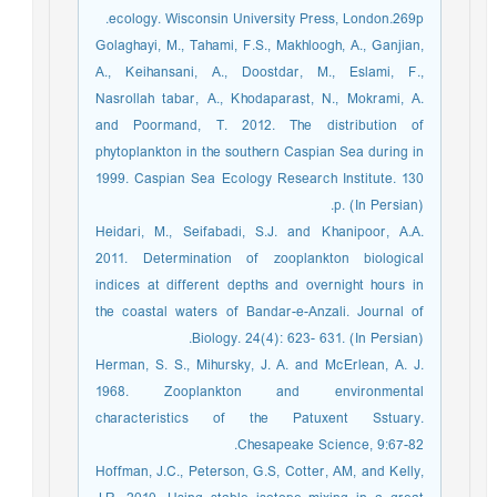
ecology. Wisconsin University Press, London.269p.
Golaghayi, M., Tahami, F.S., Makhloogh, A., Ganjian,
A., Keihansani, A., Doostdar, M., Eslami, F.,
Nasrollah tabar, A., Khodaparast, N., Mokrami, A.
and Poormand, T. 2012. The distribution of
phytoplankton in the southern Caspian Sea during in
1999. Caspian Sea Ecology Research Institute. 130
p. (In Persian).
Heidari, M., Seifabadi, S.J. and Khanipoor, A.A.
2011. Determination of zooplankton biological
indices at different depths and overnight hours in
the coastal waters of Bandar-e-Anzali. Journal of
Biology. 24(4): 623- 631. (In Persian).
Herman, S. S., Mihursky, J. A. and McErlean, A. J.
1968. Zooplankton and environmental
characteristics of the Patuxent Sstuary.
Chesapeake Science, 9:67-82.
Hoffman, J.C., Peterson, G.S, Cotter, AM, and Kelly,