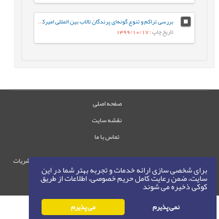
بررسی تراکم و تنوع گونه‌ای پرندگان تالاب بین المللی امیرکلایه طی دوره 10 ساله (1386-1395)، بر اساس سرشماری زمستانه
تاریخ چاپ
: 1399/10/17
صفحه اصلی
نقشه سایت
تماس با ما
حقوق این وب‌سایت متعلق به سامانه مدیریت نشریات
برای شخصی سازی ارائه خدمات و تجربه بهتر شما در این
رایمگ است.
سایت، ضمن رعایت کامل حریم خصوصی، اطلاعات از طریق
حق نشر
1405-1396
کوکی ذخیره می شوند
©
نمی پذیرم
می پذیرم