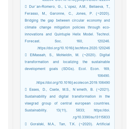
 Dur´an-Romero, G., L´opez, A.M., Beliaeva, T.,
Ferasso, M., Garonne, C., Jones, P. (¬2020).
Bridging the gap between circular economy and
climate change mitigation policies through eco-
innovations and Quintuple Helix Model. Technol.
Forecast. Soc. 160, 120246.
https://doi.org/10.1016/j.techfore.2020.120246.
 ElMassah, S., Mohieldin, M. (¬2020). Digital
transformation and localizing the sustainable
development goals (SDGs). Ecol. Econ. 169,
106490.
https://doi.org/10.1016/j.ecolecon.2019.106490.
 Esses, D., Csete, M.S., N´emeth, B. (¬2021).
Sustainability and digital transformation in the
visegrad group of central european countries.
Sustainability. 13(11), 5833; https://doi.
rg/10.3390/su13115833.
 Goralski, M.A., Tan, T.K. (¬2020). Artificial