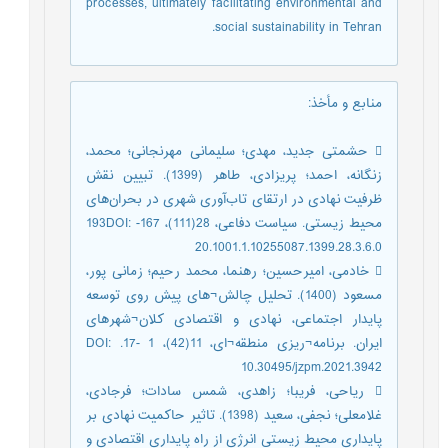
processes, ultimately facilitating environmental and
social sustainability in Tehran.
منابع و مأخذ
:
 حشمتی جدید، مهدی؛ سلیمانی مهرنجانی؛ محمد،
زنگانه، احمد؛ پریزادی، طاهر (1399). تبیین نقش
ظرفیت نهادی در ارتقای تاب‌آوری شهری در بحران‌های
محیط زیستی. سیاست دفاعی، 28(111)، 167- 193DOI:
20.1001.1.10255087.1399.28.3.6.0
 خادمی، امیرحسین؛ رهنما، محمد رحیم؛ زمانی پور،
مسعود (1400). تحلیل چالش¬های پیش روی توسعه
پایدار اجتماعی، نهادی و اقتصادی کلان¬شهرهای
ایران. برنامه¬ریزی منطقه¬ای، 11(42)، 1 -17. DOI:
10.30495/jzpm.2021.3942
 ریاحی، فریبا؛ زاهدی، شمس سادات؛ فرجادی،
غلامعلی؛ نجفی، سعید (1398). تاثیر حاکمیت نهادی بر
پایداری محیط زیستی انرژی از راه پایداری اقتصادی و