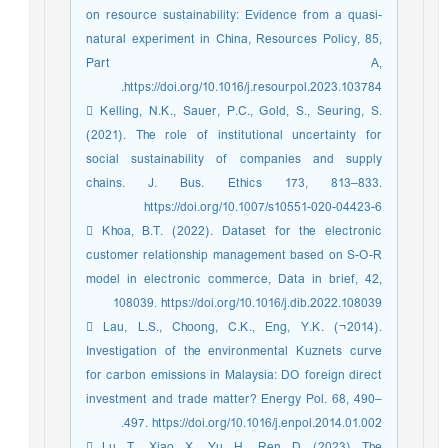
on resource sustainability: Evidence from a quasi-
natural experiment in China, Resources Policy, 85,
Part A,
https://doi.org/10.1016/j.resourpol.2023.103784.
 Kelling, N.K., Sauer, P.C., Gold, S., Seuring, S.
(2021). The role of institutional uncertainty for
social sustainability of companies and supply
chains. J. Bus. Ethics 173, 813–833.
https://doi.org/10.1007/s10551-020-04423-6
 Khoa, B.T. (2022). Dataset for the electronic
customer relationship management based on S-O-R
model in electronic commerce, Data in brief, 42,
108039. https://doi.org/10.1016/j.dib.2022.108039
 Lau, L.S., Choong, C.K., Eng, Y.K. (¬2014).
Investigation of the environmental Kuznets curve
for carbon emissions in Malaysia: DO foreign direct
investment and trade matter? Energy Pol. 68, 490–
497. https://doi.org/10.1016/j.enpol.2014.01.002.
 Lu, T., Xiao, X., Yu, H., Ren, D. (2023), The