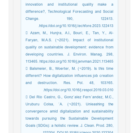
innovation and institutional quality make a
difference?, Technological Forecasting and Social
Change. 190, 122413.
https://doi.org/10.1016/j.techfore.2023.122413.
 Azam, M., Hunjra, A.I., Bouri, E., Tan, Y., Al-
Faryan, M.A.S. (¬2021). Impact of institutional
quality on sustainable development: evidence from
developing countries. J. Environ. Manag. 298,
113465. https://doi.org/10.1016/j.jenvman.2021.113465
 Balsmeier, B., Woerter, M. (¬2019). Is this time
different? How digitalization influences job creation
and destruction. Res. Pol. 48, 103765.
https://doi.org/10.1016/j.respol.2019.03.010.
 Del Río Castro, G., Gonz´alez Fern´andez, M.C.,
Uruburu Colsa, ´A. (¬2021). Unleashing the
convergence amid digitalization and sustainability
towards pursuing the Sustainable Development
Goals (SDGs): a holistic review. J. Clean. Prod. 280,
122204. DOI:10.1016/j.jclepro.2020.122204