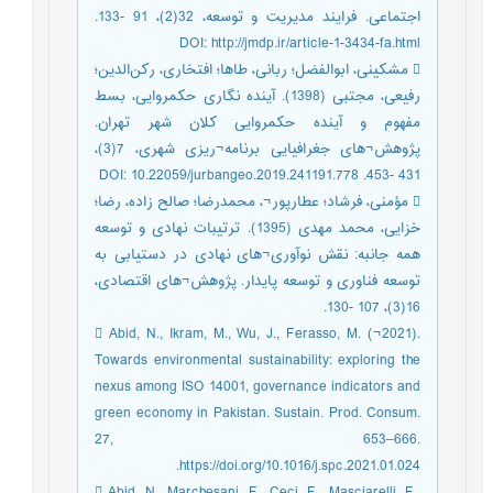
اجتماعی. فرایند مدیریت و توسعه، 32(2)، 91 -133.
DOI: http://jmdp.ir/article-1-3434-fa.html
 مشکینی، ابوالفضل؛ ربانی، طاها؛ افتخاری، رکن‌الدین؛
رفیعی، مجتبی (1398). آینده نگاری حکمروایی، بسط
مفهوم و آینده حکمروایی کلان شهر تهران.
پژوهش¬های جغرافیایی برنامه¬ریزی شهری، 7(3)،
431 -453. DOI: 10.22059/jurbangeo.2019.241191.778
 مؤمنی، فرشاد؛ عطارپور¬، محمدرضا؛ صالح زاده، رضا؛
خزایی، محمد مهدی (1395). ترتیبات نهادی و توسعه
همه جانبه: نقش نوآوری¬های نهادی در دستیابی به
توسعه فناوری و توسعه پایدار. پژوهش¬های اقتصادی،
16(3)، 107 -130.
 Abid, N., Ikram, M., Wu, J., Ferasso, M. (¬2021).
Towards environmental sustainability: exploring the
nexus among ISO 14001, governance indicators and
green economy in Pakistan. Sustain. Prod. Consum.
27, 653–666.
https://doi.org/10.1016/j.spc.2021.01.024.
 Abid, N., Marchesani, F., Ceci, F., Masciarelli, F.,