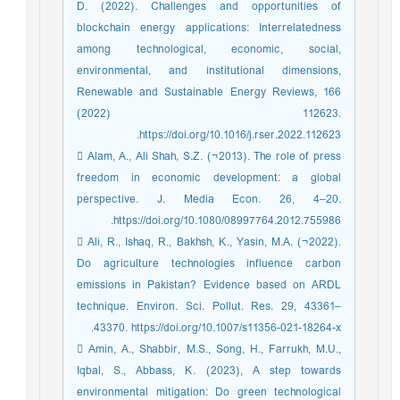
D. (2022). Challenges and opportunities of
blockchain energy applications: Interrelatedness
among technological, economic, social,
environmental, and institutional dimensions,
Renewable and Sustainable Energy Reviews, 166
(2022) 112623.
https://doi.org/10.1016/j.rser.2022.112623.
 Alam, A., Ali Shah, S.Z. (¬2013). The role of press
freedom in economic development: a global
perspective. J. Media Econ. 26, 4–20.
https://doi.org/10.1080/08997764.2012.755986.
 Ali, R., Ishaq, R., Bakhsh, K., Yasin, M.A. (¬2022).
Do agriculture technologies influence carbon
emissions in Pakistan? Evidence based on ARDL
technique. Environ. Sci. Pollut. Res. 29, 43361–
43370. https://doi.org/10.1007/s11356-021-18264-x.
 Amin, A., Shabbir, M.S., Song, H., Farrukh, M.U.,
Iqbal, S., Abbass, K. (2023), A step towards
environmental mitigation: Do green technological