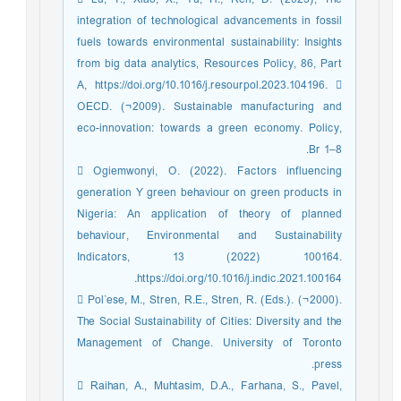
integration of technological advancements in fossil
fuels towards environmental sustainability: Insights
from big data analytics, Resources Policy, 86, Part
A, https://doi.org/10.1016/j.resourpol.2023.104196. 
OECD. (¬2009). Sustainable manufacturing and
eco-innovation: towards a green economy. Policy,
Br 1–8.
 Ogiemwonyi, O. (2022). Factors influencing
generation Y green behaviour on green products in
Nigeria: An application of theory of planned
behaviour, Environmental and Sustainability
Indicators, 13 (2022) 100164.
https://doi.org/10.1016/j.indic.2021.100164.
 Pol`ese, M., Stren, R.E., Stren, R. (Eds.). (¬2000).
The Social Sustainability of Cities: Diversity and the
Management of Change. University of Toronto
press.
 Raihan, A., Muhtasim, D.A., Farhana, S., Pavel,