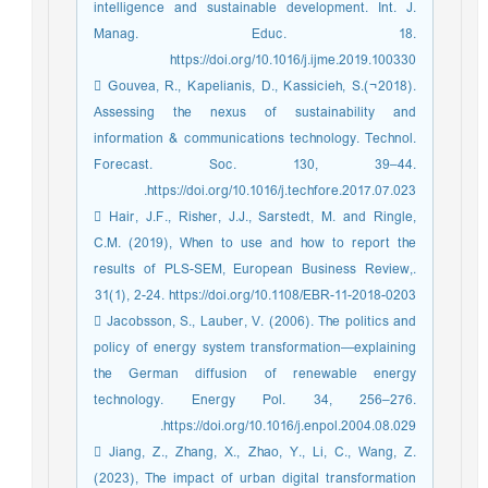
intelligence and sustainable development. Int. J.
Manag. Educ. 18.
https://doi.org/10.1016/j.ijme.2019.100330
 Gouvea, R., Kapelianis, D., Kassicieh, S.(¬2018).
Assessing the nexus of sustainability and
information & communications technology. Technol.
Forecast. Soc. 130, 39–44.
https://doi.org/10.1016/j.techfore.2017.07.023.
 Hair, J.F., Risher, J.J., Sarstedt, M. and Ringle,
C.M. (2019), When to use and how to report the
results of PLS-SEM, European Business Review,.
31(1), 2-24. https://doi.org/10.1108/EBR-11-2018-0203
 Jacobsson, S., Lauber, V. (2006). The politics and
policy of energy system transformation—explaining
the German diffusion of renewable energy
technology. Energy Pol. 34, 256–276.
https://doi.org/10.1016/j.enpol.2004.08.029.
 Jiang, Z., Zhang, X., Zhao, Y., Li, C., Wang, Z.
(2023), The impact of urban digital transformation