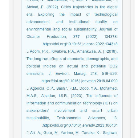
Ahmad, F. (2022). Cities trajectories in the digital
era: Exploring the impact of technological
advancement and institutional quality on
environmental and social sustainability, Journal of
Cleaner Production, 377 (2022) 134378.
https://doi.org/10.1016/j.jclepro.2022.134378.
 Adom, P.K., Kwakwa, P.A., Amankwaa, A. (¬2018).
The long-run effects of economic, demographic, and
political indices on actual and potential CO2
emissions. J. Environ. Manag. 218, 516–526.
https://doi.org/10.1016/j.jenvman.2018.04.090.
 Agboola, O.P., Bashir, F.M., Dodo, Y.A., Mohamed,
M.A.S., Alsadun, I.S.R. (2023), The influence of
information and communication technology (ICT) on
stakeholders' involvement and smart urban
sustainability, Environmental Advances, 13.
https://doi.org/10.1016/j.envadv.2023.100431.
 Ahl, A., Goto, M., Yarime, M., Tanaka, K., Sagawa,