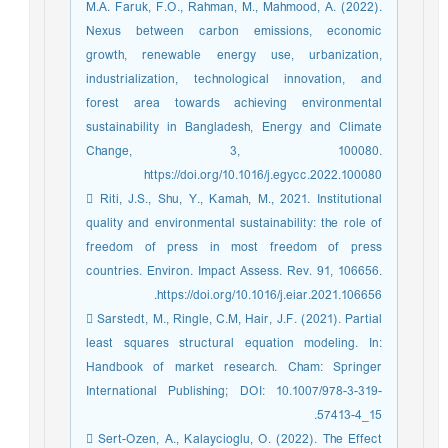
M.A. Faruk, F.O., Rahman, M., Mahmood, A. (2022).
Nexus between carbon emissions, economic
growth, renewable energy use, urbanization,
industrialization, technological innovation, and
forest area towards achieving environmental
sustainability in Bangladesh, Energy and Climate
Change, 3, 100080.
https://doi.org/10.1016/j.egycc.2022.100080
 Riti, J.S., Shu, Y., Kamah, M., 2021. Institutional
quality and environmental sustainability: the role of
freedom of press in most freedom of press
countries. Environ. Impact Assess. Rev. 91, 106656.
https://doi.org/10.1016/j.eiar.2021.106656.
 Sarstedt, M., Ringle, C.M, Hair, J.F. (2021). Partial
least squares structural equation modeling. In:
Handbook of market research. Cham: Springer
International Publishing; DOI: 10.1007/978-3-319-
57413-4_15.
 Sert-Ozen, A., Kalaycioglu, O. (2022). The Effect