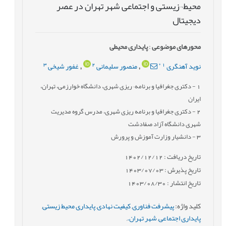
محیط¬زیستی و اجتماعی شهر تهران در عصر
دیجیتال
محورهای موضوعی
:
پایداری محیطی
3
2
*
1
نوید آهنگری
منصور سلیمانی
غفور شیخی
,
,
1
- دکتری جغرافیا و برنامه¬ریزی شهری، دانشگاه خوارزمی، تهران،
ایران
2
- دکتری جغرافیا و برنامه ریزی شهری، مدرس گروه مدیریت
شهری دانشگاه آزاد صفادشت
3
- دانشیار وزارت آموزش و پرورش
تاریخ دریافت : 1402/12/12
تاریخ پذیرش : 1403/07/03
تاریخ انتشار : 1403/08/30
کلید واژه
:
پیشرفت فناوری
,
کیفیت نهادی
,
پایداری محیط زیستی
,
پایداری اجتماعی
,
شهر تهران.
,