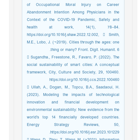
of Occupational Moral Injury on Career
Abandonment Intention Among Physicians in the
Context of the COVID-19 Pandemic, Safety and
health at work, 14(1), 78–84.
https://doi.org/10.1016/j.shaw.2022.12.002,  Smith,
M.E., Lobo, J. (¬2019). Cities through the ages: one
thing or many? Front. Digit. Humanit. 6.
 Sugandha., Freestone, R., Favaro, P. (2022). The
social sustainability of smart cities: A conceptual
framework, City, Culture and Society, 29, 100460.
https://doi.org/10.1016/j.ccs.2022.100460
 Ullah, A., Dogan, M., Topcu, B.A., Saadaoui, H.
(2023). Modeling the impacts of technological
innovation and financial development on
environmental sustainability: New evidence from the
world's top 14 financially developed countries.
Energy Strategy Reviews, 50,
https://doi.org/10.1016/j.esr.2023.101229.
 Wang, D., Zhou, T., Wang, M. (¬2021). Information