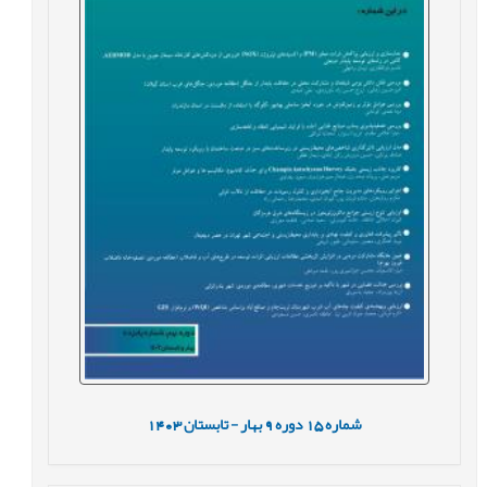
شماره
15
دوره
9
بهار - تابستان
1403