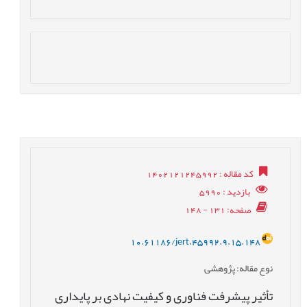
کد مقاله
: 1402121245992
بازدید
: 5990
صفحه
: 131 - 148
10.61186/jert.45992.9.15.148
نوع مقاله
: پژوهشی
تأثیر پیشرفت فناوری و کیفیت نهادی بر پایداری