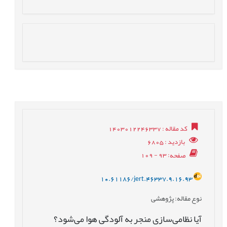
کد مقاله
: 1403012246337
بازدید
: 6805
صفحه
: 93 - 109
10.61186/jert.46337.9.16.93
نوع مقاله
: پژوهشی
آیا نظامی‌سازی منجر به آلودگی هوا می‌شود؟