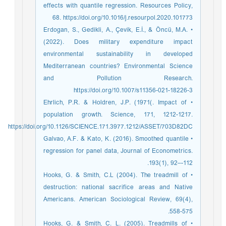
effects with quantile regression. Resources Policy,
68. https://doi.org/10.1016/j.resourpol.2020.101773
• Erdogan, S., Gedikli, A., Çevik, E.İ., & Öncü, M.A.
(2022). Does military expenditure impact
environmental sustainability in developed
Mediterranean countries? Environmental Science
and Pollution Research.
https://doi.org/10.1007/s11356-021-18226-3
• Ehrlich, P.R. & Holdren, J.P. (1971(. Impact of
population growth. Science, 171, 1212-1217.
https://doi.org/10.1126/SCIENCE.171.3977.1212/ASSET/703D82DC
• Galvao, A.F. & Kato, K. (2016). Smoothed quantile
regression for panel data, Journal of Econometrics.
193(1), 92–-112.
• Hooks, G. & Smith, C.L (2004). The treadmill of
destruction: national sacrifice areas and Native
Americans. American Sociological Review, 69(4),
558-575.
• Hooks, G. & Smith, C. L. (2005). Treadmills of