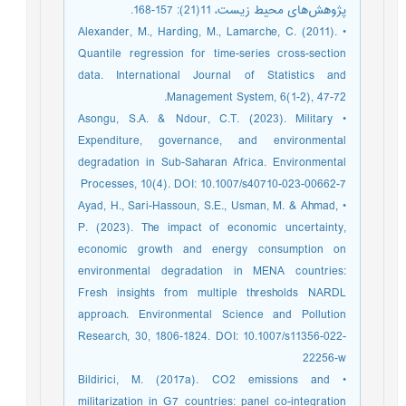
پژوهش‌های محیط زیست، 11(21): 157-168.
• Alexander, M., Harding, M., Lamarche, C. (2011).
Quantile regression for time-series cross-section
data. International Journal of Statistics and
Management System, 6(1-2), 47-72.
• Asongu, S.A. & Ndour, C.T. (2023). Military
Expenditure, governance, and environmental
degradation in Sub-Saharan Africa. Environmental
Processes, 10(4). DOI: 10.1007/s40710-023-00662-7
• Ayad, H., Sari-Hassoun, S.E., Usman, M. & Ahmad,
P. (2023). The impact of economic uncertainty,
economic growth and energy consumption on
environmental degradation in MENA countries:
Fresh insights from multiple thresholds NARDL
approach. Environmental Science and Pollution
Research, 30, 1806-1824. DOI: 10.1007/s11356-022-
22256-w
• Bildirici, M. (2017a). CO2 emissions and
militarization in G7 countries: panel co-integration