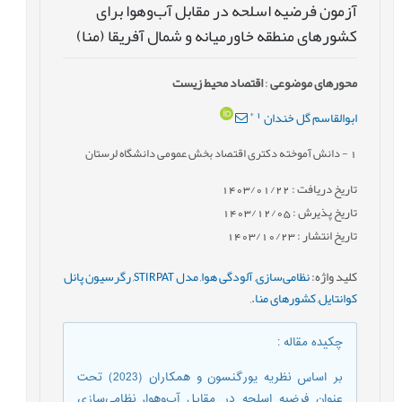
آزمون فرضیه اسلحه در مقابل آب‌وهوا برای
کشورهای منطقه خاورمیانه و شمال آفریقا (منا)
محورهای موضوعی
:
اقتصاد محیط زیست
*
1
ابوالقاسم گل خندان
1
- دانش آموخته دکتری اقتصاد بخش عمومی دانشگاه لرستان
تاریخ دریافت : 1403/01/22
تاریخ پذیرش : 1403/12/05
تاریخ انتشار : 1403/10/23
کلید واژه
:
نظامی‌سازی
,
آلودگی هوا
,
مدل STIRPAT
,
رگرسیون پانل
کوانتایل
,
کشورهای منا.
,
چکیده مقاله
:
بر اساس نظریه یورگنسون و همکاران (2023) تحت
عنوان فرضیه اسلحه در مقابل آب‌وهوا، نظامی‌سازی