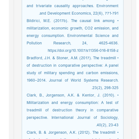
and trivariate causality approaches. Environment
and Development Economics, 22(6), 771-791.
• Bildirici, M.E. (2017b). The causal link among
militarization, economic growth, CO2 emission, and
energy consumption. Environmental Science and
Pollution Research, 24, 4625-4636.
https://doi.org/10.1007/s11356-016-8158-z
• Bradford, J.H. & Stoner, A.M. (2017). The treadmill
of destruction in comparative perspective: A panel
study of military spending and carbon emissions,
1960–2014. Journal of World Systems Research.
23(2), 298-325.
• Clark, B., Jorgenson, A.K. & Kentor, J. (2010).
Militarization and energy consumption: A test of
treadmill of destruction theory in comparative
perspective. International Journal of Sociology,
40(2), 23-43.
• Clark, B. & Jorgenson, A.K. (2012). The treadmill