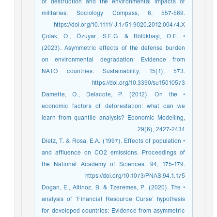
of destruction and the environmental impacts of
militaries. Sociology Compass, 6, 557-569.
https://doi.org/10.1111/ J.1751-9020.2012.00474.X
• Çolak, O., Özuyar, S.E.G. & Bölükbaşi, O.F.
(2023). Asymmetric effects of the defense burden
on environmental degradation: Evidence from
NATO countries. Sustainability, 15(1), 573.
https://doi.org/10.3390/su15010573
• Damette, O., Delacote, P. (2012). On the
economic factors of deforestation: what can we
learn from quantile analysis? Economic Modelling,
29(6), 2427-2434.
• Dietz, T. & Rosa, E.A. (1997). Effects of population
and affluence on CO2 emissions. Proceedings of
the National Academy of Sciences. 94, 175-179.
https://doi.org/10.1073/PNAS.94.1.175
• Dogan, E., Altinoz, B. & Tzeremes, P. (2020). The
analysis of ‘Financial Resource Curse’ hypothesis
for developed countries: Evidence from asymmetric