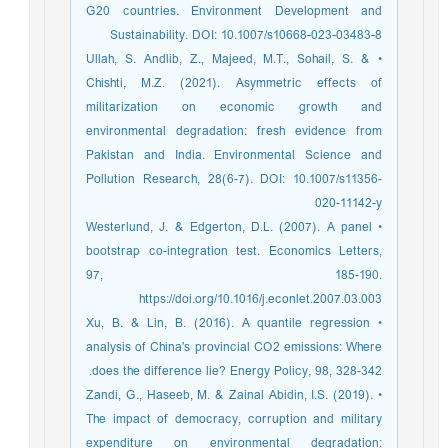
G20 countries. Environment Development and
Sustainability. DOI: 10.1007/s10668-023-03483-8
• Ullah, S. Andlib, Z., Majeed, M.T., Sohail, S. &
Chishti, M.Z. (2021). Asymmetric effects of
militarization on economic growth and
environmental degradation: fresh evidence from
Pakistan and India. Environmental Science and
Pollution Research, 28(6-7). DOI: 10.1007/s11356-
020-11142-y
• Westerlund, J. & Edgerton, D.L. (2007). A panel
bootstrap co-integration test. Economics Letters,
97, 185-190.
https://doi.org/10.1016/j.econlet.2007.03.003
• Xu, B. & Lin, B. (2016). A quantile regression
analysis of China's provincial CO2 emissions: Where
does the difference lie? Energy Policy, 98, 328-342.
• Zandi, G., Haseeb, M. & Zainal Abidin, I.S. (2019).
The impact of democracy, corruption and military
expenditure on environmental degradation: