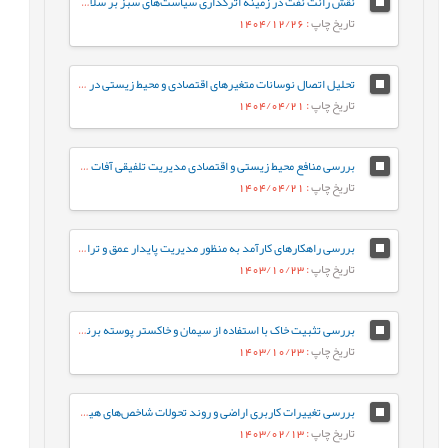
نقش رانت نفت در زمینه اثرگذاری سیاست‌های سبز بر سلامت محیط‌زیست در ایران
تاریخ چاپ
: 1404/12/26
تحلیل اتصال نوسانات متغیرهای اقتصادی و محیط زیستی در ایران (2006-2023)
تاریخ چاپ
: 1404/04/21
بررسی منافع محیط زیستی و اقتصادی مدیریت تلفیقی آفات (IPM)
تاریخ چاپ
: 1404/04/21
بررسی راهکارهای کارآمد به منظور مدیریت پایدار عمق و تراز سطح آب تالاب انزلی با تأکید بر رویکردهای پیشگیری و احیا
تاریخ چاپ
: 1403/10/23
بررسی تثبیت خاک با استفاده از سیمان و خاکستر پوسته برنج و کاهش اثرات مخرب زیست‌محیطی
تاریخ چاپ
: 1403/10/23
بررسی تغییرات کاربری اراضی و روند تحولات شاخص‌های هیدرومورفولوژیکی بر روی مساحت و حجم پهنه آبی دریاچه اوان براساس سری‌های زمانی داده‌های لندست
تاریخ چاپ
: 1403/02/13