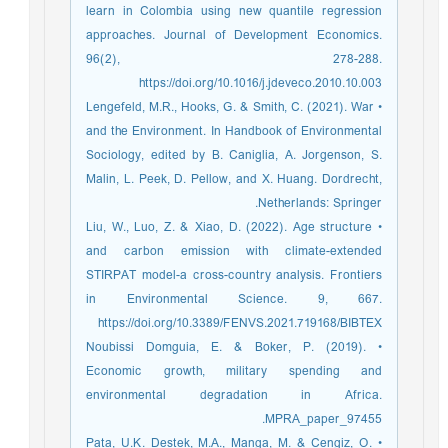
learn in Colombia using new quantile regression
approaches. Journal of Development Economics.
96(2), 278-288.
https://doi.org/10.1016/j.jdeveco.2010.10.003
• Lengefeld, M.R., Hooks, G. & Smith, C. (2021). War
and the Environment. In Handbook of Environmental
Sociology, edited by B. Caniglia, A. Jorgenson, S.
Malin, L. Peek, D. Pellow, and X. Huang. Dordrecht,
Netherlands: Springer.
• Liu, W., Luo, Z. & Xiao, D. (2022). Age structure
and carbon emission with climate-extended
STIRPAT model-a cross-country analysis. Frontiers
in Environmental Science. 9, 667.
https://doi.org/10.3389/FENVS.2021.719168/BIBTEX
• Noubissi Domguia, E. & Boker, P. (2019).
Economic growth, military spending and
environmental degradation in Africa.
MPRA_paper_97455.
• Pata, U.K. Destek, M.A., Manga, M. & Cengiz, O.