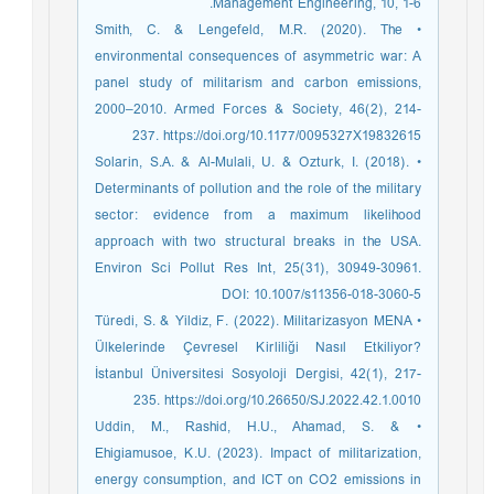
Management Engineering, 10, 1-6.
• Smith, C. & Lengefeld, M.R. (2020). The
environmental consequences of asymmetric war: A
panel study of militarism and carbon emissions,
2000–2010. Armed Forces & Society, 46(2), 214-
237. https://doi.org/10.1177/0095327X19832615
• Solarin, S.A. & Al-Mulali, U. & Ozturk, I. (2018).
Determinants of pollution and the role of the military
sector: evidence from a maximum likelihood
approach with two structural breaks in the USA.
Environ Sci Pollut Res Int, 25(31), 30949-30961.
DOI: 10.1007/s11356-018-3060-5
• Türedi, S. & Yildiz, F. (2022). Militarizasyon MENA
Ülkelerinde Çevresel Kirliliği Nasıl Etkiliyor?
İstanbul Üniversitesi Sosyoloji Dergisi, 42(1), 217-
235. https://doi.org/10.26650/SJ.2022.42.1.0010
• Uddin, M., Rashid, H.U., Ahamad, S. &
Ehigiamusoe, K.U. (2023). Impact of militarization,
energy consumption, and ICT on CO2 emissions in