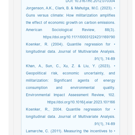
DOI: 10.3167/nc.2012.070304
• Jorgenson, A.K., Clark, B. & Mahutga, M.C. (2023).
Guns versus climate: How militarization amplifies
the effect of economic growth on carbon emissions.
American Sociological Review, 88(3).
https://doi.org/10.1177/00031224231169790
• Koenker, R. (2004). Quantile regression for
longitudinal data. Journal of Multivariate Analysis.
91(1), 74-89.
• Khan, A., Sun, C., Xu, Z. & Liu, Y. (2023).
Geopolitical risk, economic uncertainty, and
militarization: Significant agents of energy
consumption and environmental quality.
Environmental Impact Assessment Review, 102.
https://doi.org/10.1016/j.eiar.2023.107166
• Koenker, R., 2004. Quantile regression for
longitudinal data. Journal of Multivariate Analysis.
91(1), 74-89.
• Lamarche, C. (2011). Measuring the incentives to