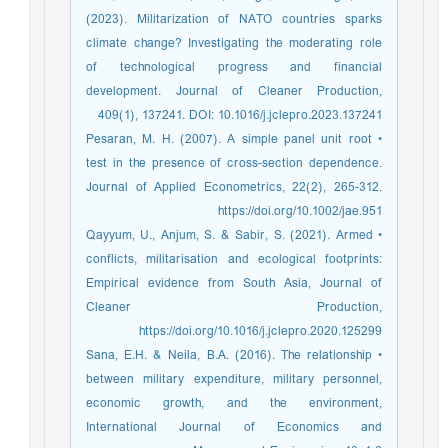
(2023). Militarization of NATO countries sparks
climate change? Investigating the moderating role
of technological progress and financial
development. Journal of Cleaner Production,
409(1), 137241. DOI: 10.1016/j.jclepro.2023.137241
• Pesaran, M. H. (2007). A simple panel unit root
test in the presence of cross-section dependence.
Journal of Applied Econometrics, 22(2), 265-312.
https://doi.org/10.1002/jae.951
• Qayyum, U., Anjum, S. & Sabir, S. (2021). Armed
conflicts, militarisation and ecological footprints:
Empirical evidence from South Asia, Journal of
Cleaner Production,
https://doi.org/10.1016/j.jclepro.2020.125299
• Sana, E.H. & Neila, B.A. (2016). The relationship
between military expenditure, military personnel,
economic growth, and the environment,
International Journal of Economics and