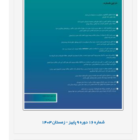
شماره
16
دوره
9
پاییز - زمستان
1403