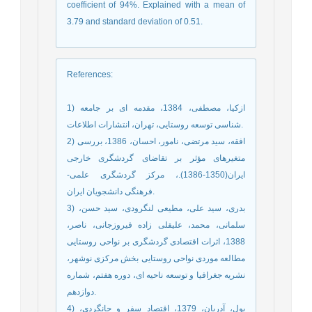
coefficient of 94%. Explained with a mean of
3.79 and standard deviation of 0.51.
References
:
1) ازکیا، مصطفی، 1384، مقدمه ای بر جامعه
شناسی توسعه روستایی، تهران، انتشارات اطلاعات.
2) افقه، سید مرتضی، نامور، احسان، 1386، بررسی
متغیرهای مؤثر بر تقاضای گردشگری خارجی
ایران(1350-1386).، مرکز گردشگری علمی-
فرهنگی دانشجویان ایران.
3) بدری، سید علی، مطیعی لنگرودی، سید حسن،
سلمانی، محمد، علیقلی زاده فیروزجانی، ناصر،
1388، اثرات اقتصادی گردشگری بر نواحی روستایی
مطالعه موردی نواحی روستایی بخش مرکزی نوشهر،
نشریه جغرافیا و توسعه ناحیه ای، دوره هفتم، شماره
دوازدهم.
4) بول، آدریان، 1379، اقتصاد سفر و جانگردی،