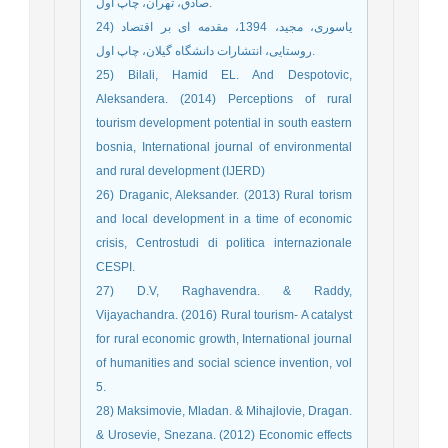
صادق، تهران، چاپ اول.
24) یاسوری، مجید، 1394، مقدمه ای بر اقتصاد
روستایی، انتشارات دانشگاه گیلان، چاپ اول.
25) Bilali, Hamid EL. And Despotovic,
Aleksandera. (2014) Perceptions of rural
tourism development potential in south eastern
bosnia, International journal of environmental
and rural development (IJERD)
26) Draganic, Aleksander. (2013) Rural torism
and local development in a time of economic
crisis, Centrostudi di politica internazionale
CESPI.
27) D.V, Raghavendra. & Raddy,
Vijayachandra. (2016) Rural tourism- A catalyst
for rural economic growth, International journal
of humanities and social science invention, vol
5.
28) Maksimovie, Mladan. & Mihajlovie, Dragan.
& Urosevie, Snezana. (2012) Economic effects