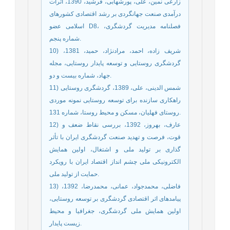
زارعی نمین، علی، پورشهابی، فرشید، 1390، اثرات
درآمدی صنعت جهانگردی بر رشد اقتصادی کشورهای
اسلامی عضو D8، فصلنامه مدیریت گردشگری،
شماره پنجم.
10) شریف زاده، احمد، مرادنژاد، حمید، 1381،
گردشگری روستایی و توسعه پایدار روستایی، مجله
جهاد، شماره بیست و دو.
11) شمس الدینی، علی، 1389، گردشگری روستایی
راهکاری سازنده برای توسعه روستایی نمونه موردی
روستای فهلیان، مسکن و محیط روستا، شماره 131.
12) عارف، بهروز، 1392، بررسی نقاط ضعف و
قوت، فرصت و تهدید صنعت گردشگری ایران با تأثر
گذاری بر تولید ملی و اشتغال، اولین همایش
الکترونیکی ملی چشم انداز اقتصاد ایران با رویکرد
حمایت از تولید ملی.
13) فاضلی، محمدجواد، عمانی، محمدرضا، 1392،
پیامدهای اثر اقتصادی گردشگری بر توسعه روستایی،
اولین همایش ملی گردشگری، جغرافیا و محیط
زیست پایدار.