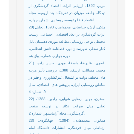
مریم، 1392، ارزیابی اثرات اقتصاد گردشگری از
دیدگاه جامعه میزبان در تفرجگاه بند ارومیه، مجله
اقتصاد فضا و توسعه روستایی، شماره چهارم.
20) ملکی، آرش، خراسانی، محمدامین، 1393، تحلیل
اثرات گردشگری بر ابعاد اقتصادی، اجتماعی، زیست
محیطی نواحی روستایی مطالعه موردی دهستان ناتل
کنار سفلی شهرستان نور، فصلنامه دانش انتظامی،
دوره چهارم، شماره دوازدهم.
21) ناصری، علیرضا، باسخا، مهدی، حسن زاده،
محمد، مسائلی، ارشک، 1388، بررسی تأثیر هزینه
های مختلف دولت بر اشتغال غیرکشاورزی و فقر در
مناطق روستایی ایران، پژوهش های اقتصادی، سال
9، شماره 4.
22) نسترن، مهین؛ رضایی شهابی، رامین، 1388،
تحلیل مدل ضرایب تکاثر در توسعه صنعت
گردشگری، مجله آرامانشهر، شماره 2.
23) همایون، محمدهادی، (1384)، جهانگردی:
ارتباطی میان فرهنگی، انتشارات دانشگاه امام