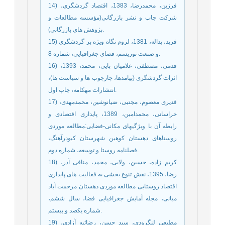
14) فرزین، محمدرضا، 1383، اقتصاد گردشگری،
شرکت چاپ و نشر بازرگانی(مؤسسه مطالعات و
پژوهش های بازرگانی).
15) فرید، یداله، 1381، لزوم نگاه ویژه بر گردشگری
و صنعت توریسم، فضای جغرافیایی، شماره 8.
16) قدمی، مصطفی، غلامیان بایی، محمد، 1393،
اثرات گردشگری (پیامدها، چارچوب ها و سیاست ها)،
انتشارات مهکامه، چاپ اول.
17) قدیری معصوم، مجتبی، ضیانوشین، محمدمهدی،
خراسانی، محمدامین، 1389، پایداری اقتصادی و
رابطه آن با ویژگیهای مکانی-فضایی:مطالعه موردی
روستاهای دهستان کوهین شهرستان کبودرآهنگ،
فصلنامه روستا و توسعه، شماره دوم.
18) کریم زاده، حسین، ولایی، محمد، منافی آذر،
رضا، 1395، نقش تنوع بخشی به فعالیت های پایداری
اقتصاد روستایی مطالعه موردی دهستان مرحمت آباد
میانی، مجله آمایش جغرافیایی فضا، سال ششم،
شماره یکصد و بیستم.
19) مطیعی لنگرودی، سید حسن، رضائیه آزادی،