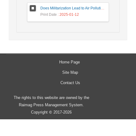
Does Militarization Lead to Air Pollution? Testing the Arms Versus Climate Hypothesis for the MENA Region
Print Date
: 2025-01-12
Home Page
Site Map
Contact Us
The rights to this website are owned by the
Raimag Press Management System.
Copyright
2017-2026
©