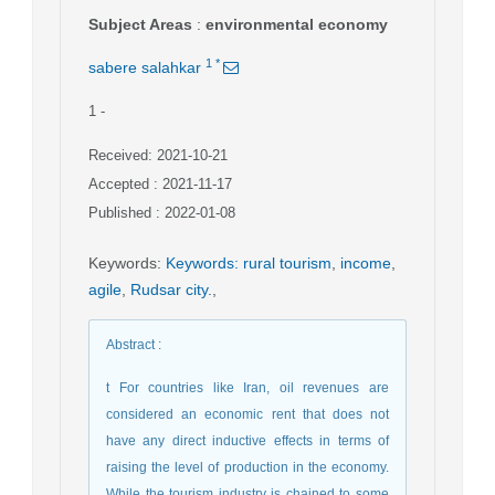
Subject Areas
:
environmental economy
1
*
sabere salahkar
1
-
Received: 2021-10-21
Accepted : 2021-11-17
Published : 2022-01-08
Keywords
:
Keywords: rural tourism
,
income
,
agile
,
Rudsar city.
,
Abstract
:
t For countries like Iran, oil revenues are
considered an economic rent that does not
have any direct inductive effects in terms of
raising the level of production in the economy.
While the tourism industry is chained to some