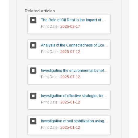
Related articles
The Role of Oil Rent in the Impact of Green Policies on Environmental Health in Iran
Print Date
: 2026-03-17
Analysis of the Connectedness of Economic and Environmental Volatility in Iran (2006–2023)
Print Date
: 2025-07-12
Investigating the environmental benefits and economics of integrated pest management (IPM)
Print Date
: 2025-07-12
Investigation of effective strategies for the sustainable management of water depth and level in Anzali wetland with emphasis on preventive and restorative approaches
Print Date
: 2025-01-12
Investigation of soil stabilization using cement and rice husk ash and the reduction of destructive environmental impacts
Print Date
: 2025-01-12