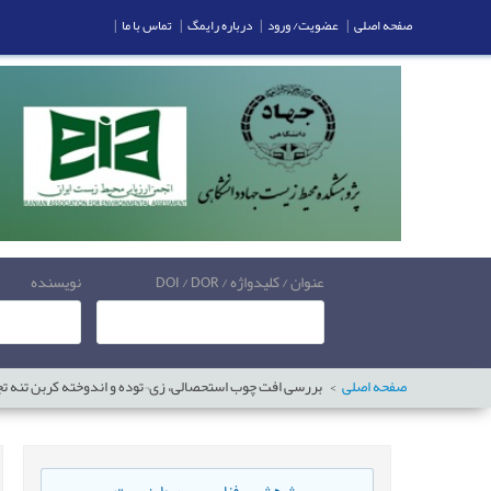
صفحه اصلی
|
عضویت/ ورود
|
درباره رایمگ
|
تماس با ما
|
عنوان / کلیدواژه / DOI / DOR
نویسنده
صفحه اصلی
بررسی افت چوب استحصالی، زی¬توده و اندوخته کربن تنه تج