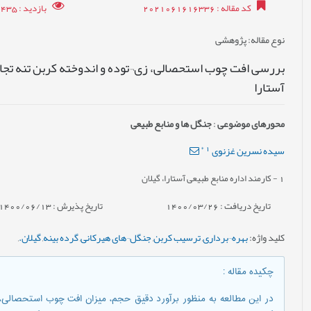
کد مقاله
: 2021061616336
بازدید
: 11435
نوع مقاله
: پژوهشی
بررسی افت چوب استحصالی، زی¬توده و اندوخته کربن تنه تج
آستارا
محورهای موضوعی
:
جنگل ها و منابع طبیعی
*
1
سیده نسرین غزنوی
1
- کارمند اداره منابع طبیعی آستارا، گیلان
تاریخ دریافت : 1400/03/26
تاریخ پذیرش : 1400/06/13
کلید واژه
:
بهره¬برداری
,
ترسیب کربن
,
جنگل¬های هیرکانی
,
گرده بینه
,
گیلان.
,
چکیده مقاله
:
در این مطالعه به منظور برآورد دقیق حجم، میزان افت چوب استحصالی،