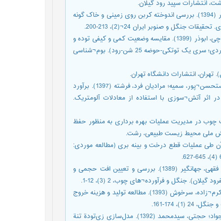
حیدری صفری کوچی، ابوذر؛ ایران¬منش، یعقوب؛ رستمی شاهراجی، تیمور (1394). بررسی اندوخته کربن روی زمینی و خاک گونه
رحمتی، حسن؛ رستمی شاهراجی، تیمور؛ صالحی، علی؛ حیدری صفری کوچی، ابوذر (1399). مقایسه وضعیت کمی و کیفی توده و
خاک جنگل¬کاری¬های بلندمازو و کاج تدا در استان گیلان (مطالعه¬ موردی؛ سری یک توتکی-حوضه 25 شن-رود). بوم¬شناسی
طاهری آبکنار، کامبیز؛ حیدری صفری کوچی، ابوذر؛ دهقان¬زاد، سلما؛ مستحسن¬پور، سمیه؛ مرادیان فرد، فرشته (1397). برآورد
 کربن انتشار یافته از جنگلکاری‌های کاج تدا (Pinus taeda L.) در اثر آتش¬سوزی با استفاده از معادلات آلومتریک.
اد؛ نقدی، رامین (1394). نقش کاهش افت چوب در مدیریت عملیات بهره برداری به منظور حفظ
ایش ملی محیط زیست طبیعی، رشت.
افت چوب و کاهش ارزش آن طی عملیات قطع درخت و بینه بری (مطالعه موردی:
کیوان بهجو، فرشاد؛ مجنونیان، باریس؛ نمیرانیان، منوچهر؛ سعید، ارسطو؛ فقهی، جهانگیر (1389). بررسی و تعیین افت حجمی و
). جنگل و فرآورده¬های چوب، 2 (3)، 12-1.
موسوی میرکلا، سید رستم؛ نیکوی، مهرداد؛ نقدی، رامین؛ غزنوی، نسرین؛ کرم¬زاده، سرخوش (1393). مطالعه تولید و هزینه خروج
، 174-161.
واحدی، علی اصغر؛ متاجی، اسداله؛ بابایی کفاکی، ساسان؛ اسحاقی¬راد، جواد؛ حجتی، سیدمحمد (1392). مدل‌سازی زی‌تودة تنة