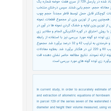
گونه های ممرز و خرمندی تعداد 17 اصله درخت از هر یک از گونه های یاد شده در پارسل 729 از سری هفت حوضه شماره یک
ه از معادله حجم، حجم یابی شدند. سپس درختان منتخب
قطعات کوچکتر قابل حمل توسط قاطر مجدداً حجم چوب
د. همچنین پس از توزین وزن تر مجموع قطعات، نمونه
ز توزین وزن اولیه و خشک کردن نمونه ها در آون در
نیز با روش احتراق در کوره الکتریکی انجام و مقادیر زی
 توده دو گونه مورد بررسی نیز با استفاده از رابطه
نمایی استخراج شد. بر اساس نتایج، میانگین افت چوب استحصالی ممرز و خرمندی به ترتیب 42 و 32 درصد برآورد شد. مجموع
اندوخته کربن و دی کسید کربن ترسیب شده توسط دو گونه نیز به ترتیب 60 و 220 تن در هکتار برآورد شد. بعلاوه معادلات
لایی (9/0<) را در مورد هر دو گونه ارائه نمودند. نتایج مطالعه حاضر نشان دهنده افت
رآورد زی توده گونه های مورد بررسی است.
In current study, in order to accurately estimate o
and extraction of allometric equations of hornbeam
in parcel 729 of the series seven of the watershed
diameter and height their volume measured, using vo