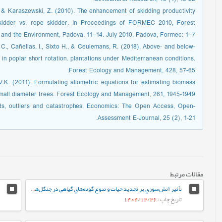
., & Karaszewski, Z. (2010). The enhancement of skidding productivity
 skidder vs. rope skidder. In Proceedings of FORMEC 2010, Forest
 and the Environment, Padova, 11–14. July 2010. Padova, Formec: 1–7.
 C., Cañellas, I., Sixto H., & Ceulemans, R. (2018). Above- and below-
n poplar short rotation. plantations under Mediterranean conditions.
Forest Ecology and Management, 428, 57-65.
V.K. (2011). Formulating allometric equations for estimating biomass
mall diameter trees. Forest Ecology and Management, 261, 1945-1949.
ends, outliers and catastrophes. Economics: The Open Access, Open-
Assessment E-Journal, 25 (2), 1-21.
مقالات مرتبط
تأثیر آتش‌سوزي بر تجدید حیات و تنوع گونه‌هاي گياهي در جنگل‌های خورگام رودبار
تاریخ چاپ
: 1404/12/26