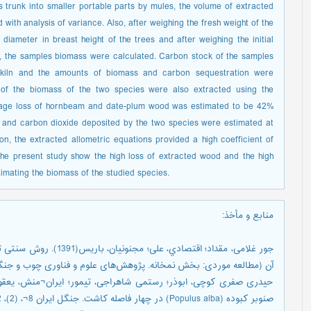
s trunk into smaller portable parts by mules, the volume of extracted
ith analysis of variance. Also, after weighing the fresh weight of the
diameter in breast height of the trees and after weighing the initial
C, the samples biomass were calculated. Carbon stock of the samples
kiln and the amounts of biomass and carbon sequestration were
s of the biomass of the two species were also extracted using the
verage loss of hornbeam and date-plum wood was estimated to be 42%
n and carbon dioxide deposited by the two species were estimated at
on, the extracted allometric equations provided a high coefficient of
 the present study show the high loss of extracted wood and the high
timating the biomass of the studied species.
منابع و مأخذ
:
جور غلامی، مقداد؛ اقتصادي
آن (مطالعه موردی: بخش نمخانه. پژوهش‌های علوم و فناوری چوب و جنگل، 18 (4)، 130-1
صنوبر کبوده (Populus alba) در چهار فاصله کاشت. جنگل ایران 8¬، (2)، 152-141.