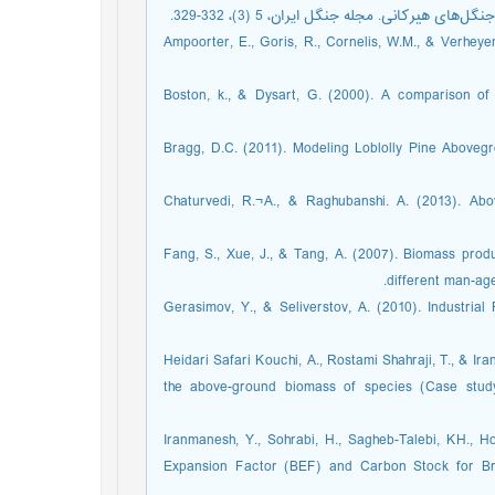
Ampoorter, E., Goris, R., Cornelis, W.M., & Verhey
Boston, k., & Dysart, G. (2000). A comparison o
Bragg, D.C. (2011). Modeling Loblolly Pine Above
Chaturvedi, R.¬A., & Raghubanshi. A. (2013). Ab
Fang, S., Xue, J., & Tang, A. (2007). Biomass produ
different man-ag
Gerasimov, Y., & Seliverstov, A. (2010). Industri
Heidari Safari Kouchi, A., Rostami Shahraji, T., & I
the above-ground biomass of species (Case study;
Iranmanesh, Y., Sohrabi, H., Sagheb-Talebi, KH., Ho
Expansion Factor (BEF) and Carbon Stock for Bran