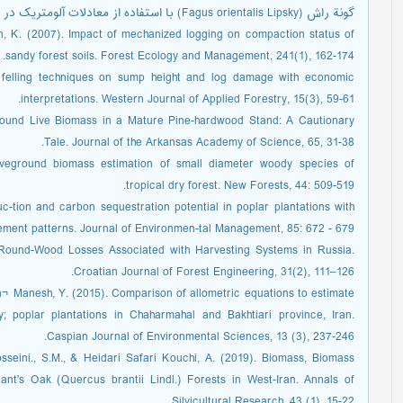
گونة راش (Fagus orientalis Lipsky) با استفاده از معادلات آلومتریک در جنگل‌های هیرکانی. مجله جنگل ایران، 5 (3)، 332-329.
en, K. (2007). Impact of mechanized logging on compaction status of
sandy forest soils. Forest Ecology and Management, 241(1), 162-174.
f felling techniques on sump height and log damage with economic
interpretations. Western Journal of Applied Forestry, 15(3), 59-61.
ground Live Biomass in a Mature Pine-hardwood Stand: A Cautionary
Tale. Journal of the Arkansas Academy of Science, 65, 31-38.
oveground biomass estimation of small diameter woody species of
tropical dry forest. New Forests, 44: 509-519.
c-tion and carbon sequestration potential in poplar plantations with
ement patterns. Journal of Environmen-tal Management, 85: 672 - 679.
al Round-Wood Losses Associated with Harvesting Systems in Russia.
Croatian Journal of Forest Engineering, 31(2), 111–126.
ran¬ Manesh, Y. (2015). Comparison of allometric equations to estimate
 poplar plantations in Chaharmahal and Bakhtiari province, Iran.
Caspian Journal of Environmental Sciences, 13 (3), 237-246.
sseini., S.M., & Heidari Safari Kouchi, A. (2019). Biomass, Biomass
t's Oak (Quercus brantii Lindl.) Forests in West-Iran. Annals of
Silvicultural Research, 43 (1), 15-22.