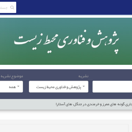
نشریه
موضوع نشریه
پژوهش و فناوری محیط زیست
همه
اری گونه¬های ممرز و خرمندی در جنگل¬های آستارا