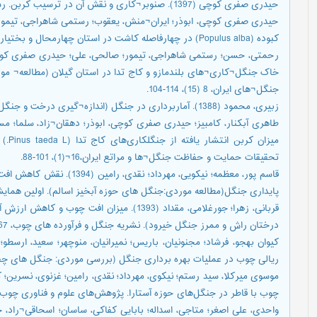
حیدری صفری کوچی (1397). صنوبر¬کاری و نقش آن در ترسیب کربن. رشت، انتشارات سپید رود گیلان.
کبوده (Populus alba) در چهارفاصله کاشت در استان چهارمحال و بختیاری. تحقیقات جنگل و صنوبر ایران 24¬(2)، 213-200.
جنگل¬های ایران، 8 (15)، 114-104.
زبیری، محمود (1388). آماربرداری در جنگل (اندازه¬گیری درخت و جنگل). تهران، انتشارات دانشگاه تهران.
میزان
تحقیقات حمایت و حفاظت جنگل¬ها و مراتع ایران،16¬(1)، 101-88.
قاسم پور، معظمه؛ نیکویی، مهرد
پایداری جنگل(مطالعه موردی:جنگل های حوزه آبخیز اسالم). اولین هم
قربانی، زهرا؛ جورغلامی، مقداد (1393). میزان 
درختان راش و ممرز جنگل خیرود). نشریه جنگل و فرآورده های چوب، 67 (4)، 645-627.
ریالی چوب در عملیات بهره برداری جنگل (بررسی موردی: جنگل های چفرود گیلان
چوب با قاطر در جنگل‌های حوزه آستارا. پژوهش‌های علوم و فناوری چوب و جنگل، 24 (1)