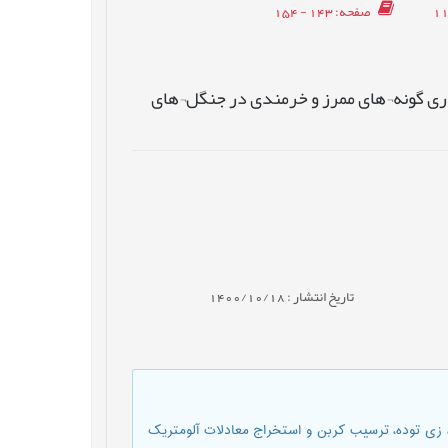
صفحه
: 143 - 154
اری گونه¬های ممرز و خرمندی در جنگل¬های
تاریخ انتشار : 1400/10/18
 زی توده، ترسیب کربن و استخراج معادلات آلومتریک