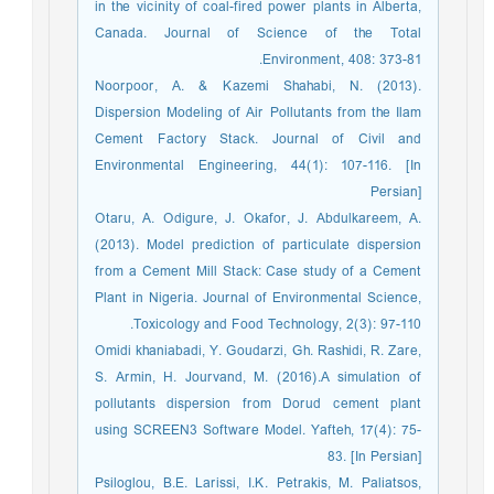
in the vicinity of coal-fired power plants in Alberta,
Canada. Journal of Science of the Total
Environment, 408: 373-81.
Noorpoor, A. & Kazemi Shahabi, N. (2013).
Dispersion Modeling of Air Pollutants from the Ilam
Cement Factory Stack. Journal of Civil and
Environmental Engineering, 44(1): 107-116. [In
Persian]
Otaru, A. Odigure, J. Okafor, J. Abdulkareem, A.
(2013). Model prediction of particulate dispersion
from a Cement Mill Stack: Case study of a Cement
Plant in Nigeria. Journal of Environmental Science,
Toxicology and Food Technology, 2(3): 97-110.
Omidi khaniabadi, Y. Goudarzi, Gh. Rashidi, R. Zare,
S. Armin, H. Jourvand, M. (2016).A simulation of
pollutants dispersion from Dorud cement plant
using SCREEN3 Software Model. Yafteh, 17(4): 75-
83. [In Persian]
Psiloglou, B.E. Larissi, I.K. Petrakis, M. Paliatsos,