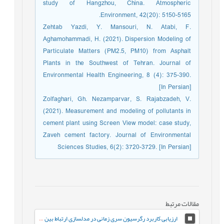
study of Hangzhou, China. Atmospheric
Environment, 42(20): 5150-5165.
Zehtab Yazdi, Y. Mansouri, N. Atabi, F.
Aghamohammadi, H. (2021). Dispersion Modeling of
Particulate Matters (PM2.5, PM10) from Asphalt
Plants in the Southwest of Tehran. Journal of
Environmental Health Engineering, 8 (4): 375-390.
[In Persian]
Zolfaghari, Gh. Nezamparvar, S. Rajabzadeh, V.
(2021). Measurement and modeling of pollutants in
cement plant using Screen View model: case study,
Zaveh cement factory. Journal of Environmental
Sciences Studies, 6(2): 3720-3729. [In Persian]
مقالات مرتبط
ارزیابی کاربرد رگرسیون سری زمانی در مدلسازی ارتباط بین ترافیک و آلاینده‌های هوای مشهد