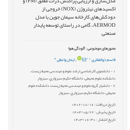
مدل‌سازی و ارزیابی پراکنش ذرات معلق (PM) و
اکسیدهای نیتروژن (NOX) خروجی از
دودکش‌های کارخانه سیمان جوین با مدل
AERMOD، گامی در راستای توسعه پایدار
صنعتی
محورهای موضوعی
:
آلودگی هوا
2
*
1
قاسم ذوالفقاری
ایمان واعظی
,
1
- دانشجوی کارشناسي ارشد علوم و مهندسی محيط زيست،
دانشکده علوم محیطی، دانشگاه حکيم سبزواري، سبزوار
2
- دانشیار گروه علوم و مهندسی محيط زيست، دانشکده علوم
محیطی، دانشگاه حکيم سبزواري، سبزوار
تاریخ دریافت : 1402/08/16
تاریخ پذیرش : 1403/05/22
تاریخ انتشار : 1403/06/30