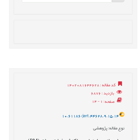
کد مقاله
: 1402081644628
بازدید
: 6876
صفحه
: 1 - 14
10.61186/jert.44628.9.15.14
نوع مقاله
: پژوهشی