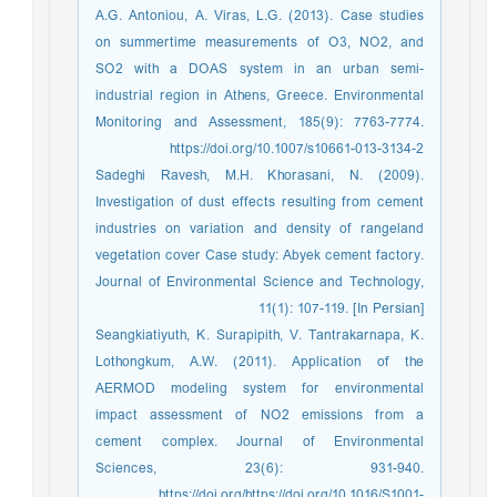
A.G. Antoniou, A. Viras, L.G. (2013). Case studies
on summertime measurements of O3, NO2, and
SO2 with a DOAS system in an urban semi-
industrial region in Athens, Greece. Environmental
Monitoring and Assessment, 185(9): 7763-7774.
https://doi.org/10.1007/s10661-013-3134-2
Sadeghi Ravesh, M.H. Khorasani, N. (2009).
Investigation of dust effects resulting from cement
industries on variation and density of rangeland
vegetation cover Case study: Abyek cement factory.
Journal of Environmental Science and Technology,
11(1): 107-119. [In Persian]
Seangkiatiyuth, K. Surapipith, V. Tantrakarnapa, K.
Lothongkum, A.W. (2011). Application of the
AERMOD modeling system for environmental
impact assessment of NO2 emissions from a
cement complex. Journal of Environmental
Sciences, 23(6): 931-940.
https://doi.org/https://doi.org/10.1016/S1001-