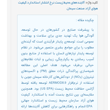
کلید واژه
:
آلاینده‌های محیط زیست
,
نرخ انتشار
,
استاندارد کیفیت
هوای آزاد
,
صنعت سیمان
,
چکیده مقاله
:
با پیشرفت صنایع در کشورهای در حال توسعه،
آلودگی هوا یک تهدید جدی برای سلامت و بهداشت
عمومی است. توسعه‌ی پایدار فرآیندی است که آینده‌ای
مطلوب را برای جوامع بشری متصور می‌شود. در نظام
توسعه پایدار نیازهای انسان با استفاده از منابع بدون
آسیب رساندن به یکپارچگی، زیبایی و ثبات نظام‌های
حیاتی برطرف می‌شود. هدف اصلی این مطالعه
شبیه‌سازی پراکندگی ذرات معلق (PM) و اکسیدهای
نیتروژن (NO
) از دودکش‌های کارخانه سیمان جوین با
X
استفاده از نرم‌افزار AERMOD8.9 توسعه یافته توسط
آژانس حفاظت محیط زیست (US EPA) بود. همچنین
مقایسه‌ای بین نتایج بدست آمده با استاندارد کیفیت
هوای آزاد سازمان محیط زیست و استاندارد جهانی
EPA انجام و راهکارهایی برای کاهش آلاینده‌ها ارائه