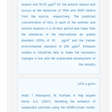
3
season and 39.33 µg/m
for the autumn season and
occurs at the distances of 1950 and 2600 meters
from the source, respectively. The predicted
concentration of NO
in each of the summer and
X
autumn seasons in a 24-hour period was lower than
the standards of the international air quality
3
standard (EPA) of 53 µg/m
and the Iranian
3
environmental standard of 200 µg/m
. Emission
models in industries help to make the necessary
changes in line with the sustainable development of
the industry.
منابع و مأخذ
:
Atabi, f. Abbaspoor, M. Karbasi, A. Haji seyyed
mirza, S.A. (2007). Modeling the emission of
suspended particles using the ADMS-Urban model.