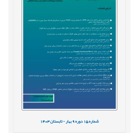
شماره
15
دوره
9
بهار - تابستان
1403