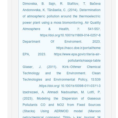
Dimovska, B. Sajn, R. Stafilov, T. Bačeva
Andonovska, K. Tănăselia, C. (2014). Determination
of atmospheric pollution around the thermoelectric
power plant using a moss biomonitoring. Air Quality
Atmosphere & Health, 7: 541-557.
https://doi.org/10.1007/s11869-014-0257-8
Departmant Of Enviroment. 2023.
https://nacc.doe.ir/portal/home
EPA, 2023. https://www.epa.gov/criteria-air-
pollutants/naaqs-table
Glaser, J. (2011). Kirk–Othmer Chemical
Technology and the Environment. Clean
Technologies and Environmental Policy, 13:539
https://doi.org/ 10.1007/s10098-011-0371-3.
Izadrezaei, A. Ahmadi Nadoushan, M. Lotfi, P.
(2023). Modeling the Dispersion of Gaseous
Pollutants CO and NO2 from Fixed Sources
(Stacks) Using AERMOD model (Maroon
petrochemical company). Tibbi- i- kar Journal, 14