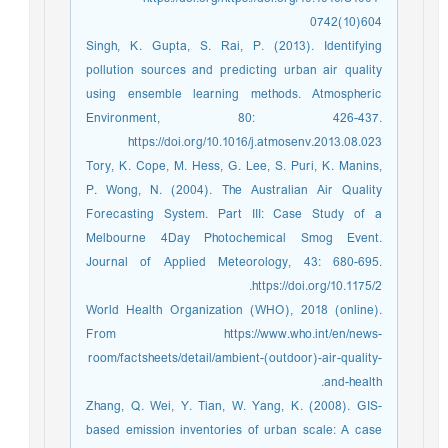
0742(10)604
Singh, K. Gupta, S. Rai, P. (2013). Identifying
pollution sources and predicting urban air quality
using ensemble learning methods. Atmospheric
Environment, 80: 426-437.
https://doi.org/10.1016/j.atmosenv.2013.08.023
Tory, K. Cope, M. Hess, G. Lee, S. Puri, K. Manins,
P. Wong, N. (2004). The Australian Air Quality
Forecasting System. Part III: Case Study of a
Melbourne 4Day Photochemical Smog Event.
Journal of Applied Meteorology, 43: 680-695.
https://doi.org/10.1175/2.
World Health Organization (WHO), 2018 (online).
From https://www.who.int/en/news-
room/factsheets/detail/ambient-(outdoor)-air-quality-
and-health.
Zhang, Q. Wei, Y. Tian, W. Yang, K. (2008). GIS-
based emission inventories of urban scale: A case