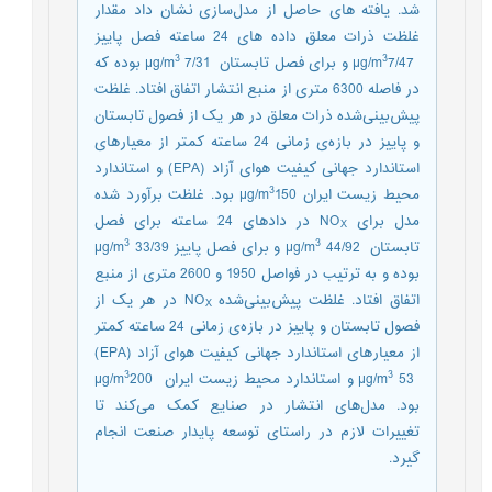
شد. یافته های حاصل از مدل‌سازی نشان داد مقدار
غلظت ذرات معلق داده های 24 ساعته فصل پاییز
3
3
µg/m
7/47 و برای فصل تابستان µg/m
7/31 بوده که
در فاصله 6300 متری از منبع انتشار اتفاق افتاد. غلظت
پیش‌بینی‌شده ذرات معلق در هر یک از فصول تابستان
و پاییز در بازه‌ی زمانی 24 ساعته کمتر از معیارهای
استاندارد جهانی کیفیت هوای آزاد (EPA) و استاندارد
3
محیط زیست ‌ایران µg/m
150 بود. غلظت برآورد شده
مدل برای NO
در دادهای 24 ساعته برای فصل
X
3
3
تابستان µg/m
44/92 و برای فصل پاییز µg/m
33/39
بوده و به ترتیب در فواصل 1950 و 2600 متری از منبع
اتفاق افتاد. غلظت پیش‌بینی‌شده NO
در هر یک از
X
فصول تابستان و پاییز در بازه‌ی زمانی 24 ساعته کمتر
از معیارهای استاندارد جهانی کیفیت هوای آزاد (EPA)
3
3
µg/m
53 و استاندارد محیط زیست ‌ایران µg/m
200
بود. مدل‌های انتشار در صنایع کمک می‌کند تا
تغییرات لازم در راستای توسعه پایدار صنعت انجام
گیرد.