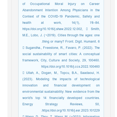
of Occupational Moral Injury on Career
Abandonment Intention Among Physicians in the
Context of the COVID-19 Pandemic, Safety and
health at work, 14(1), 78–84.
https://doi.org/10.1016/j.shaw.2022.12.002,  Smith,
M.E., Lobo, J. (¬2019). Cities through the ages: one
thing or many? Front. Digit. Humanit. 6.
 Sugandha., Freestone, R., Favaro, P. (2022). The
social sustainability of smart cities: A conceptual
framework, City, Culture and Society, 29, 100460.
https://doi.org/10.1016/j.ccs.2022.100460
 Ullah, A., Dogan, M., Topcu, B.A., Saadaoui, H.
(2023). Modeling the impacts of technological
innovation and financial development on
environmental sustainability: New evidence from the
world's top 14 financially developed countries.
Energy Strategy Reviews, 50,
https://doi.org/10.1016/j.esr.2023.101229.
 Wang, D., Zhou, T., Wang, M. (¬2021). Information