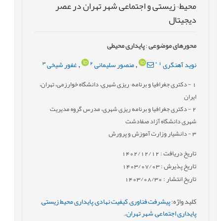
محیط¬زیستی و اجتماعی شهر تهران در عصر
دیجیتال
محورهای موضوعی
:
پایداری محیطی
3
2
*
1
نوید آهنگری
منصور سلیمانی
غفور شیخی
,
,
1
- دکتری جغرافیا و برنامه¬ریزی شهری، دانشگاه خوارزمی، تهران،
ایران
2
- دکتری جغرافیا و برنامه ریزی شهری، مدرس گروه مدیریت
شهری دانشگاه آزاد صفادشت
3
- دانشیار وزارت آموزش و پرورش
تاریخ دریافت : 1402/12/12
تاریخ پذیرش : 1403/07/03
تاریخ انتشار : 1403/08/30
کلید واژه
:
پیشرفت فناوری
,
کیفیت نهادی
,
پایداری محیط زیستی
,
پایداری اجتماعی
,
شهر تهران.
,