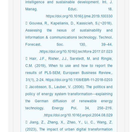
intelligence and sustainable development. Int. J.
Manag. Educ. 18.
https://doi.org/10.1016/j.ijme.2019.100330
 Gouvea, R., Kapelianis, D., Kassicieh, S.(¬2018).
Assessing the nexus of sustainability and
information & communications technology. Technol.
Forecast. Soc. 130, 39–44.
https://doi.org/10.1016/j.techfore.2017.07.023.
 Hair, J.F., Risher, J.J., Sarstedt, M. and Ringle,
C.M. (2019), When to use and how to report the
results of PLS-SEM, European Business Review,.
31(1), 2-24. https://doi.org/10.1108/EBR-11-2018-0203
 Jacobsson, S., Lauber, V. (2006). The politics and
policy of energy system transformation—explaining
the German diffusion of renewable energy
technology. Energy Pol. 34, 256–276.
https://doi.org/10.1016/j.enpol.2004.08.029.
 Jiang, Z., Zhang, X., Zhao, Y., Li, C., Wang, Z.
(2023), The impact of urban digital transformation