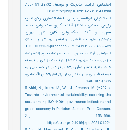
اجتماعی. فرایند مدیریت و توسعه، 32(2)، 91 -133.
DOI: http://jmdp.ir/article-1-3434-fa.html
 مشکینی، ابوالفضل؛ ربانی، طاها؛ افتخاری، رکن‌الدین؛
رفیعی، مجتبی (1398). آینده نگاری حکمروایی، بسط
مفهوم و آینده حکمروایی کلان شهر تهران.
پژوهش¬های جغرافیایی برنامه¬ریزی شهری، 7(3)،
431 -453. DOI: 10.22059/jurbangeo.2019.241191.778
 مؤمنی، فرشاد؛ عطارپور¬، محمدرضا؛ صالح زاده، رضا؛
خزایی، محمد مهدی (1395). ترتیبات نهادی و توسعه
همه جانبه: نقش نوآوری¬های نهادی در دستیابی به
توسعه فناوری و توسعه پایدار. پژوهش¬های اقتصادی،
16(3)، 107 -130.
 Abid, N., Ikram, M., Wu, J., Ferasso, M. (¬2021).
Towards environmental sustainability: exploring the
nexus among ISO 14001, governance indicators and
green economy in Pakistan. Sustain. Prod. Consum.
27, 653–666.
https://doi.org/10.1016/j.spc.2021.01.024.
 Abid, N., Marchesani, F., Ceci, F., Masciarelli, F.,