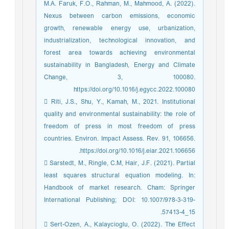
M.A. Faruk, F.O., Rahman, M., Mahmood, A. (2022).
Nexus between carbon emissions, economic
growth, renewable energy use, urbanization,
industrialization, technological innovation, and
forest area towards achieving environmental
sustainability in Bangladesh, Energy and Climate
Change, 3, 100080.
https://doi.org/10.1016/j.egycc.2022.100080
 Riti, J.S., Shu, Y., Kamah, M., 2021. Institutional
quality and environmental sustainability: the role of
freedom of press in most freedom of press
countries. Environ. Impact Assess. Rev. 91, 106656.
https://doi.org/10.1016/j.eiar.2021.106656.
 Sarstedt, M., Ringle, C.M, Hair, J.F. (2021). Partial
least squares structural equation modeling. In:
Handbook of market research. Cham: Springer
International Publishing; DOI: 10.1007/978-3-319-
57413-4_15.
 Sert-Ozen, A., Kalaycioglu, O. (2022). The Effect