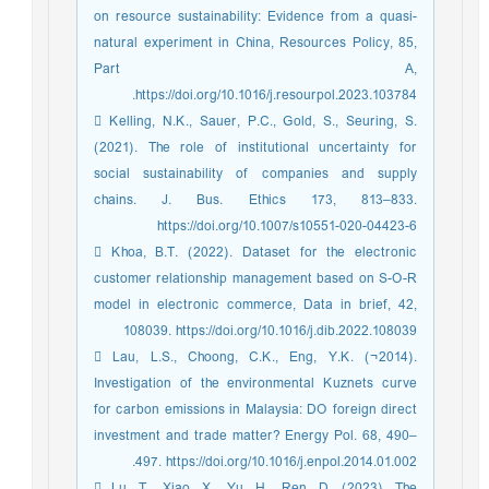
on resource sustainability: Evidence from a quasi-
natural experiment in China, Resources Policy, 85,
Part A,
https://doi.org/10.1016/j.resourpol.2023.103784.
 Kelling, N.K., Sauer, P.C., Gold, S., Seuring, S.
(2021). The role of institutional uncertainty for
social sustainability of companies and supply
chains. J. Bus. Ethics 173, 813–833.
https://doi.org/10.1007/s10551-020-04423-6
 Khoa, B.T. (2022). Dataset for the electronic
customer relationship management based on S-O-R
model in electronic commerce, Data in brief, 42,
108039. https://doi.org/10.1016/j.dib.2022.108039
 Lau, L.S., Choong, C.K., Eng, Y.K. (¬2014).
Investigation of the environmental Kuznets curve
for carbon emissions in Malaysia: DO foreign direct
investment and trade matter? Energy Pol. 68, 490–
497. https://doi.org/10.1016/j.enpol.2014.01.002.
 Lu, T., Xiao, X., Yu, H., Ren, D. (2023), The