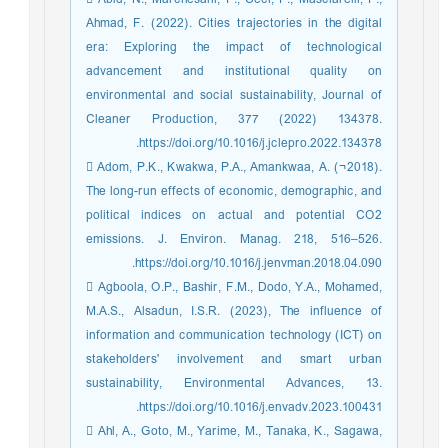
Ahmad, F. (2022). Cities trajectories in the digital
era: Exploring the impact of technological
advancement and institutional quality on
environmental and social sustainability, Journal of
Cleaner Production, 377 (2022) 134378.
https://doi.org/10.1016/j.jclepro.2022.134378.
 Adom, P.K., Kwakwa, P.A., Amankwaa, A. (¬2018).
The long-run effects of economic, demographic, and
political indices on actual and potential CO2
emissions. J. Environ. Manag. 218, 516–526.
https://doi.org/10.1016/j.jenvman.2018.04.090.
 Agboola, O.P., Bashir, F.M., Dodo, Y.A., Mohamed,
M.A.S., Alsadun, I.S.R. (2023), The influence of
information and communication technology (ICT) on
stakeholders' involvement and smart urban
sustainability, Environmental Advances, 13.
https://doi.org/10.1016/j.envadv.2023.100431.
 Ahl, A., Goto, M., Yarime, M., Tanaka, K., Sagawa,