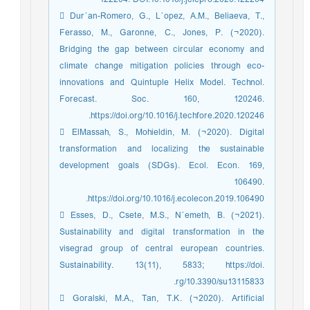
 Dur´an-Romero, G., L´opez, A.M., Beliaeva, T.,
Ferasso, M., Garonne, C., Jones, P. (¬2020).
Bridging the gap between circular economy and
climate change mitigation policies through eco-
innovations and Quintuple Helix Model. Technol.
Forecast. Soc. 160, 120246.
https://doi.org/10.1016/j.techfore.2020.120246.
 ElMassah, S., Mohieldin, M. (¬2020). Digital
transformation and localizing the sustainable
development goals (SDGs). Ecol. Econ. 169,
106490.
https://doi.org/10.1016/j.ecolecon.2019.106490.
 Esses, D., Csete, M.S., N´emeth, B. (¬2021).
Sustainability and digital transformation in the
visegrad group of central european countries.
Sustainability. 13(11), 5833; https://doi.
rg/10.3390/su13115833.
 Goralski, M.A., Tan, T.K. (¬2020). Artificial