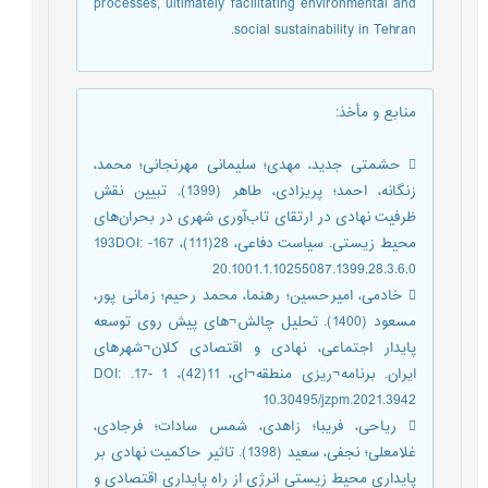
processes, ultimately facilitating environmental and
social sustainability in Tehran.
منابع و مأخذ
:
 حشمتی جدید، مهدی؛ سلیمانی مهرنجانی؛ محمد،
زنگانه، احمد؛ پریزادی، طاهر (1399). تبیین نقش
ظرفیت نهادی در ارتقای تاب‌آوری شهری در بحران‌های
محیط زیستی. سیاست دفاعی، 28(111)، 167- 193DOI:
20.1001.1.10255087.1399.28.3.6.0
 خادمی، امیرحسین؛ رهنما، محمد رحیم؛ زمانی پور،
مسعود (1400). تحلیل چالش¬های پیش روی توسعه
پایدار اجتماعی، نهادی و اقتصادی کلان¬شهرهای
ایران. برنامه¬ریزی منطقه¬ای، 11(42)، 1 -17. DOI:
10.30495/jzpm.2021.3942
 ریاحی، فریبا؛ زاهدی، شمس سادات؛ فرجادی،
غلامعلی؛ نجفی، سعید (1398). تاثیر حاکمیت نهادی بر
پایداری محیط زیستی انرژی از راه پایداری اقتصادی و