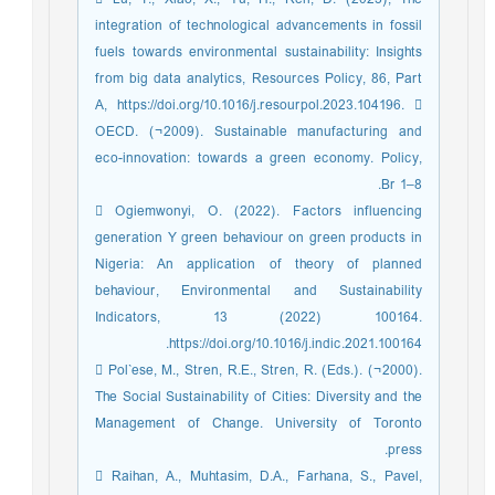
integration of technological advancements in fossil
fuels towards environmental sustainability: Insights
from big data analytics, Resources Policy, 86, Part
A, https://doi.org/10.1016/j.resourpol.2023.104196. 
OECD. (¬2009). Sustainable manufacturing and
eco-innovation: towards a green economy. Policy,
Br 1–8.
 Ogiemwonyi, O. (2022). Factors influencing
generation Y green behaviour on green products in
Nigeria: An application of theory of planned
behaviour, Environmental and Sustainability
Indicators, 13 (2022) 100164.
https://doi.org/10.1016/j.indic.2021.100164.
 Pol`ese, M., Stren, R.E., Stren, R. (Eds.). (¬2000).
The Social Sustainability of Cities: Diversity and the
Management of Change. University of Toronto
press.
 Raihan, A., Muhtasim, D.A., Farhana, S., Pavel,