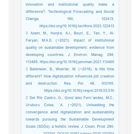
innovation and institutional quality make a
difference?, Technological Forecasting and Social
Change. 190, 122413.
https://doi.org/10.1016/j.techfore.2023.122413.
 Azam, M., Hunjra, A.I., Bouri, E., Tan, Y., Al-
Faryan, M.A.S. (¬2021). Impact of institutional
quality on sustainable development: evidence from
developing countries. J. Environ. Manag. 298,
113465. https://doi.org/10.1016/j.jenvman.2021.113465
 Balsmeier, B., Woerter, M. (¬2019). Is this time
different? How digitalization influences job creation
and destruction. Res. Pol. 48, 103765.
https://doi.org/10.1016/j.respol.2019.03.010.
 Del Río Castro, G., Gonz´alez Fern´andez, M.C.,
Uruburu Colsa, ´A. (¬2021). Unleashing the
convergence amid digitalization and sustainability
towards pursuing the Sustainable Development
Goals (SDGs): a holistic review. J. Clean. Prod. 280,
122204. DOI:10.1016/j.jclepro.2020.122204