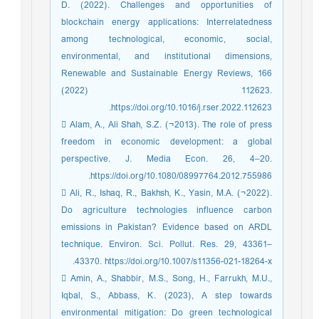
D. (2022). Challenges and opportunities of
blockchain energy applications: Interrelatedness
among technological, economic, social,
environmental, and institutional dimensions,
Renewable and Sustainable Energy Reviews, 166
(2022) 112623.
https://doi.org/10.1016/j.rser.2022.112623.
 Alam, A., Ali Shah, S.Z. (¬2013). The role of press
freedom in economic development: a global
perspective. J. Media Econ. 26, 4–20.
https://doi.org/10.1080/08997764.2012.755986.
 Ali, R., Ishaq, R., Bakhsh, K., Yasin, M.A. (¬2022).
Do agriculture technologies influence carbon
emissions in Pakistan? Evidence based on ARDL
technique. Environ. Sci. Pollut. Res. 29, 43361–
43370. https://doi.org/10.1007/s11356-021-18264-x.
 Amin, A., Shabbir, M.S., Song, H., Farrukh, M.U.,
Iqbal, S., Abbass, K. (2023), A step towards
environmental mitigation: Do green technological