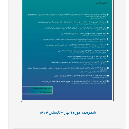
شماره
15
دوره
9
بهار - تابستان
1403