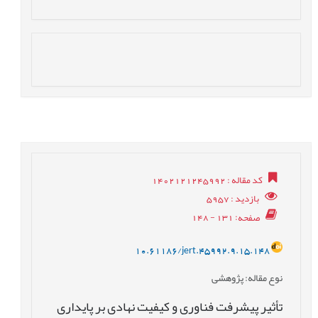
کد مقاله
: 1402121245992
بازدید
: 5957
صفحه
: 131 - 148
10.61186/jert.45992.9.15.148
نوع مقاله
: پژوهشی
تأثیر پیشرفت فناوری و کیفیت نهادی بر پایداری