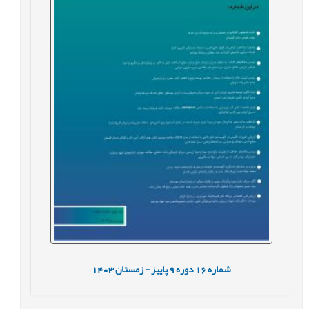
شماره
16
دوره
9
پاییز - زمستان
1403