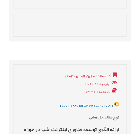
کد مقاله
: 1403050847510
بازدید
: 10139
صفحه
: 61 - 76
10.61186/jert.47510.9.16.61
نوع مقاله
: پژوهشی
ارائه الگوی توسعه فناوری اینترنت اشیا در حوزه