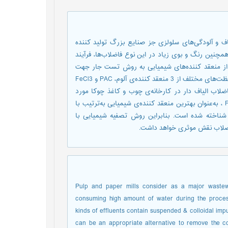
ف و آلودگی‌های سلولزی جز صنایع بزرگ تولید کننده
نین رنگ و بوی زیاد در این نوع فاضلاب‌ها، فرآیند
ه از منعقد کننده‌های شیمیایی به روش تست جار جهت
حذف آلودگی‌های موجود گزینه‌ی مناسبی می‌تواند باشد؛ در این تحقیق غلظت‌های مختلف از 3 منعقد کننده‌ی آلوم، PAC و FeCl3
3 واحد عمده تولید کننده فاضلاب الیاف دار در کارخانه‌ی چوب و کاغذ چوکا مورد
بررسی قرار گرفتند که با توجه به نتایج به‌دست آمده، منعقد کننده FeCl3 ، به‌عنوان بهترین منعقد کننده‌ی شیمیایی به‌ترتیب با
COD61 و 58% از فاضلاب 3 واحد نامبرده شناخته شده است. بنابراین روش تصفیه شیمیایی با
فاضلاب نقش موثری خواهد داشت.
Pulp and paper mills consider as a major wastewa
consuming high amount of water during the proce
kinds of effluents contain suspended & colloidal impu
can be an appropriate alternative to remove the co