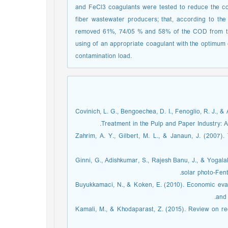
and FeCl3 coagulants were tested to reduce the con
fiber wastewater producers; that, according to th
removed 61%, 74/05 % and 58% of the COD from the
using of an appropriate coagulant with the optimum 
contamination load.
[1] Covinich, L. G., Bengoechea, D. I., Fenoglio, R. J
Treatment in the Pulp and Paper Industry: 
[2] Zahrim, A. Y., Gilbert, M. L., & Janaun, J. (20
[3] Ginni, G., Adishkumar, S., Rajesh Banu, J., & Yog
solar photo-Fen
[4] Buyukkamaci, N., & Koken, E. (2010). Economic ev
and 
[5] Kamali, M., & Khodaparast, Z. (2015). Review on