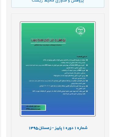
پژوهش و فناوری محیط زیست
شماره
1
دوره
1
پاییز - زمستان
1395