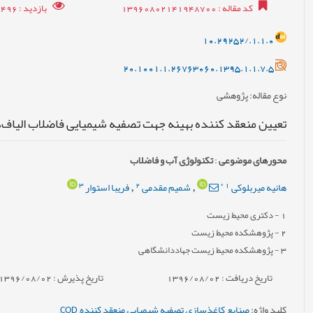
کد مقاله
: 13960802141948700
بازدید
: 14496
10.29252/.1.1.0
20.1001.1.26763060.1395.1.1.7.5
نوع مقاله
: پژوهشی
تعیین منعقد کننده بهینه جهت تصفیه شیمیایی فاضلاب الیاف‌
محورهای موضوعی
:
تکنولوژی آب و فاضلاب
3
2
*
1
هانیه میربلوکی
شمیم مقدمی
فریبا استوار
,
,
1
- دکتری محیط زیست
2
- پژوهشکده محیط زیست
3
- پژوهشکده محیط زیست جهاددانشگاهی
تاریخ دریافت : 1396/08/02
تاریخ پذیرش : 1396/08/02
کلید واژه
:
صنایع کاغذسازی
,
تصفیه شیمیایی
,
منعقد کننده
,
COD
,