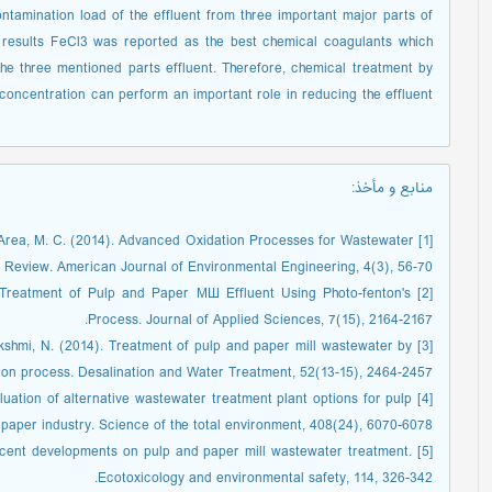
tamination load of the effluent from three important major parts of
e results FeCl3 was reported as the best chemical coagulants which
 three mentioned parts effluent. Therefore, chemical treatment by
concentration can perform an important role in reducing the effluent
منابع و مأخذ
:
., & Area, M. C. (2014). Advanced Oxidation Processes for Wastewater
A Review. American Journal of Environmental Engineering, 4(3), 56-70.
07). Treatment of Pulp and Paper МШ Effluent Using Photo-fenton's
Process. Journal of Applied Sciences, 7(15), 2164-2167.
alakshmi, N. (2014). Treatment of pulp and paper mill wastewater by
ton process. Desalination and Water Treatment, 52(13-15), 2464-2457.
aluation of alternative wastewater treatment plant options for pulp
paper industry. Science of the total environment, 408(24), 6070-6078.
 recent developments on pulp and paper mill wastewater treatment.
Ecotoxicology and environmental safety, 114, 326-342.