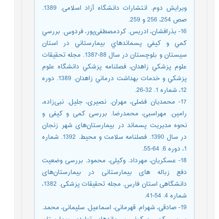
ویرایش دوم. انتشارات دانشگاه آزاد اسلامی. 1389.
صص 254، 256 و 259.
16- بذرافشان، ادریس. کردمصطفی‌پور، فردوس. بررسي
كمي و كيفي پسماندهاي بيمارستاني در استان
سيستان و بلوچستان در سال 88-1387. مجله تحقيقات
علوم پزشكي زاهدان، فصلنامه پزشكي دانشگاه علوم
پزشكي و خدمات بهداشت درماني زاهدان. 1389. دوره
12، شماره 1. 32-26.
17- محمدیان فضلی، مهران. نصیری، جلیل. نبی‌زاده،
رامین. مهراسبی، محمدرضا. بررسی کمی و کيفی و
نحوه مديريت پسماند در بيمارستان‌های شهر زنجان
در سال 1390. فصلنامه سلامت و محیط. 1392. شماره
1، دوره 6. 64-55.
18- عسکریان، مهرداد. وکیلی، محمود. بررسی وضعیت
دفع زباله های بیمارستانی در بیمارستان‌های
دانشگاهی ‌استان فارس. مجله تحقیقات پزشکی. 1382،
شماره 4. 54-41.
19- صادقی، شهرام. قهرمانی، اسماعیل. سلیمانی، محمد.