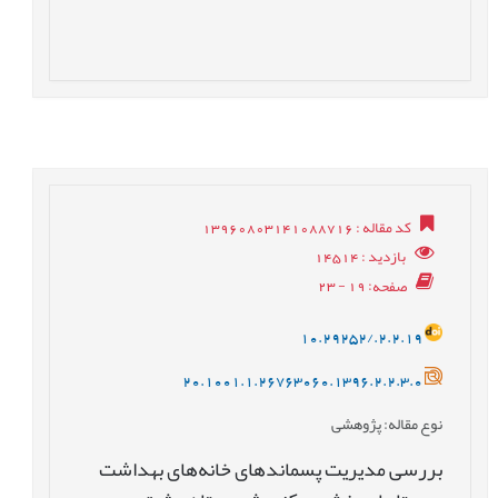
کد مقاله
: 13960803141088716
بازدید
: 14514
صفحه
: 19 - 23
10.29252/.2.2.19
20.1001.1.26763060.1396.2.2.3.0
نوع مقاله
: پژوهشی
بررسی مدیریت پسماندهای خانه‌های بهداشت