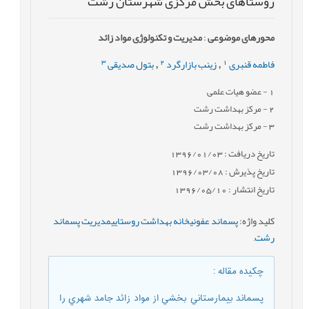
روستاهای بخش مرکزی شهرستان رشت
محورهای موضوعی
:
مدیریت و تکنولوژی مواد زائد
3
2
1
فاطمه قنبری
زینب بازارگرد
بتول صدیقی
,
,
1
- عضو هیات علمی
2
- مرکز بهداشت رشت
3
- مرکز بهداشت رشت
تاریخ دریافت : 1396/01/03
تاریخ پذیرش : 1396/03/08
تاریخ انتشار : 1396/05/10
کلید واژه
:
پسماند عفونیخانه بهداشت روستاییمدیریت پسماند
رشت
,
چکیده مقاله
:
پسماند بيمارستاني بخشي از مواد زائد جامد شهري را