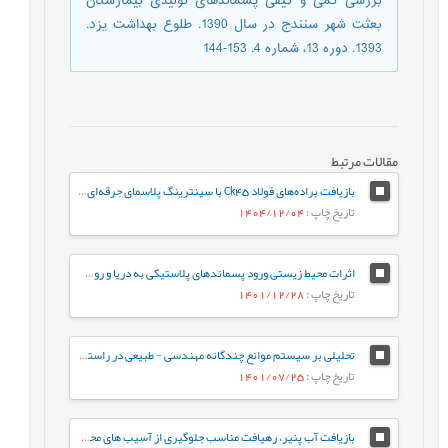
بررسی کمی و کيفی پسماندهای توليدی بيمارستان
بعثت شهر سنندج در سال 1390. طلوع بهداشت یزد.
1393. دوره 13، شماره 4. 153-144
مقالات مرتبط
بازیافت براده‌های فولاد Ck45 با سینترینگ پلاسمای جرقه‌ای: مقایسه با ماشینکاری سنتی و ارزیابی محیط‌زیستی
تاریخ چاپ
: 1404/12/04
اثرات محیط زیستی ورود پسماندهای پلاستیکی به دریا و روش¬های مدیریت آن (مطالعه مروری)
تاریخ چاپ
: 1401/12/28
تحلیلی بر سیستم موانع چندگانه مهندسی - طبیعی در راستای مدیریت پایدار پسماندهای رادیواکتیو
تاریخ چاپ
: 1401/07/25
بازیافت آب پنیر، رهیافت مناسب جلوگیری از آسیب های محیط زیست