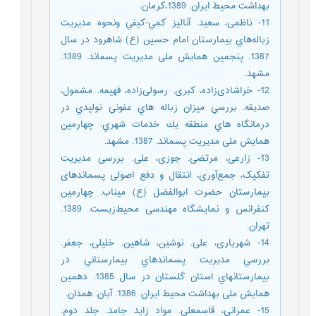
بهداشت محیط ایران. 1389،کرمان.
11- ناظمی‌‌، سعید. آناليز كمي-كيفي ونحوه مديريت
زباله‌هاي بيمارستان امام حسين (ع) شاهرود در سال
1387. پنجمین همایش ملی مدیریت پسماند. 1389.
مشهد.
12- خراشادی‌زاده، کبری. رسولی‌زاده، فهیمه. مشمول،
صدیقه. بررسي ميزان زباله هاي عفوني توليدي در
درمانگاه هاي منطقه يك خدمات شهري. چهارمین
همایش ملی مدیریت پسماند. 1387. مشهد.
13- زارعی، مرتضی. جوزی، علی. بررسی مدیریت
تفکیک، جمع‌آوری، انتقال و دفع اصولی پسماندهای
بیمارستان حضرت ابوالفضل (ع) میناب. چهارمین
کنفرانس و نمایشگاه مهندسی محیط‌زیست. 1389.
تهران.
14- شهریاری، علی. نوشین، شاهین. خلیلی، جعفر.
بررسي مديريت پسماندهاي بيمارستاني در
بيمارستانهاي استان گلستان در سال 1385. دهمین
همایش ملی بهداشت محیط ایران. 1386. آبان. همدان.
15- عمرانی، قاسمعلی. مواد زاید جامد. جلد دوم.