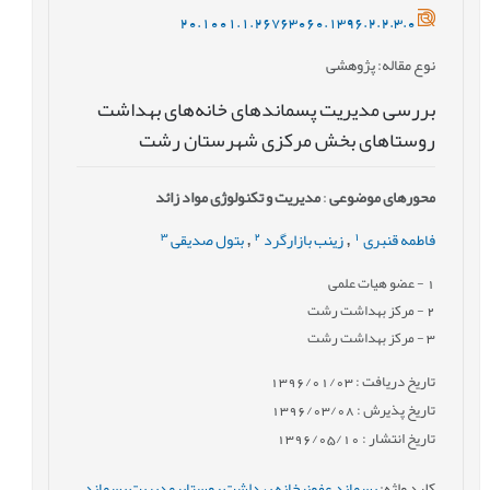
20.1001.1.26763060.1396.2.2.3.0
نوع مقاله
: پژوهشی
بررسی مدیریت پسماندهای خانه‌های بهداشت
روستاهای بخش مرکزی شهرستان رشت
محورهای موضوعی
:
مدیریت و تکنولوژی مواد زائد
3
2
1
فاطمه قنبری
زینب بازارگرد
بتول صدیقی
,
,
1
- عضو هیات علمی
2
- مرکز بهداشت رشت
3
- مرکز بهداشت رشت
تاریخ دریافت : 1396/01/03
تاریخ پذیرش : 1396/03/08
تاریخ انتشار : 1396/05/10
کلید واژه
:
پسماند عفونیخانه بهداشت روستاییمدیریت پسماند