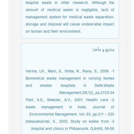
hospital waste in other research. Although the
amount of medical waste is negligible, lack of
management system for medical waste separation,
storage and disposal will cause undesirable impact
on human and their environment.
منابع و مأخذ
:
1- Verma, LK., Mani, S., Sinha, N., Rana, S., 2008.
Biomedical waste management in nursing homes
and smaller hospitals in Delhi.Waste
Management.28(12), pp.2723-34.
2- Patil, A.D., Shekdar, A.V., 2001. Health- care
waste management in India. Journal of
Environmental Management. Vol. 63, pp.211 – 220.
3- Adsavakulchai, S., 2002. Study on waste from
hospital and clinics in Phitsanuolk. QJHAS. 56-58.