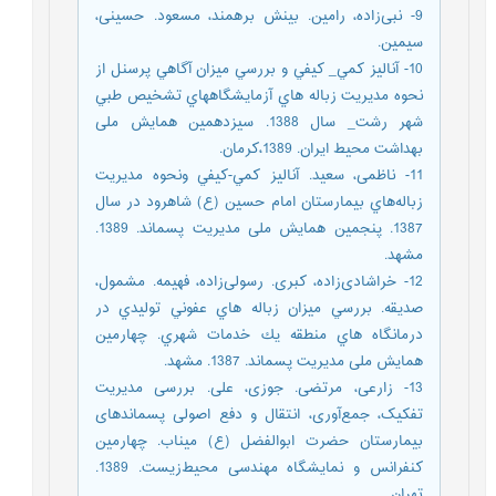
9- نبی‌زاده، رامین. بینش برهمند، مسعود. حسینی،
سیمین.
10- آناليز كمي_ كيفي و بررسي ميزان آگاهي پرسنل از
نحوه مديريت زباله هاي آزمايشگاههاي تشخيص طبي
شهر رشت_ سال 1388. سیزدهمین همایش ملی
بهداشت محیط ایران. 1389،کرمان.
11- ناظمی‌‌، سعید. آناليز كمي-كيفي ونحوه مديريت
زباله‌هاي بيمارستان امام حسين (ع) شاهرود در سال
1387. پنجمین همایش ملی مدیریت پسماند. 1389.
مشهد.
12- خراشادی‌زاده، کبری. رسولی‌زاده، فهیمه. مشمول،
صدیقه. بررسي ميزان زباله هاي عفوني توليدي در
درمانگاه هاي منطقه يك خدمات شهري. چهارمین
همایش ملی مدیریت پسماند. 1387. مشهد.
13- زارعی، مرتضی. جوزی، علی. بررسی مدیریت
تفکیک، جمع‌آوری، انتقال و دفع اصولی پسماندهای
بیمارستان حضرت ابوالفضل (ع) میناب. چهارمین
کنفرانس و نمایشگاه مهندسی محیط‌زیست. 1389.
تهران.