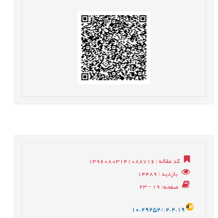
کد مقاله
: 13960803141088716
بازدید
: 14489
صفحه
: 19 - 23
10.29252/.2.2.19