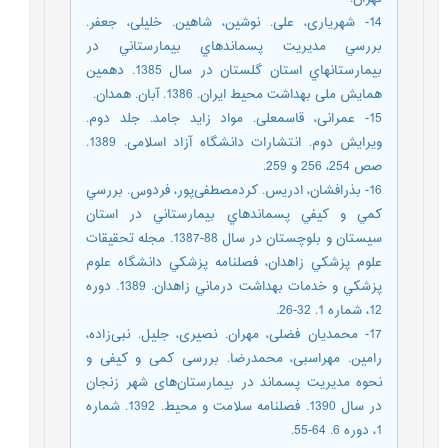
14- شهریاری، علی. نوشین، شاهین. خلیلی، جعفر.
بررسي مديريت پسماندهاي بيمارستاني در
بيمارستانهاي استان گلستان در سال 1385. دهمین
همایش ملی بهداشت محیط ایران. 1386. آبان. همدان.
15- عمرانی، قاسمعلی. مواد زاید جامد. جلد دوم.
ویرایش دوم. انتشارات دانشگاه آزاد اسلامی. 1389.
صص 254، 256 و 259.
16- بذرافشان، ادریس. کردمصطفی‌پور، فردوس. بررسي
كمي و كيفي پسماندهاي بيمارستاني در استان
سيستان و بلوچستان در سال 88-1387. مجله تحقيقات
علوم پزشكي زاهدان، فصلنامه پزشكي دانشگاه علوم
پزشكي و خدمات بهداشت درماني زاهدان. 1389. دوره
12، شماره 1. 32-26.
17- محمدیان فضلی، مهران. نصیری، جلیل. نبی‌زاده،
رامین. مهراسبی، محمدرضا. بررسی کمی و کيفی و
نحوه مديريت پسماند در بيمارستان‌های شهر زنجان
در سال 1390. فصلنامه سلامت و محیط. 1392. شماره
1، دوره 6. 64-55.