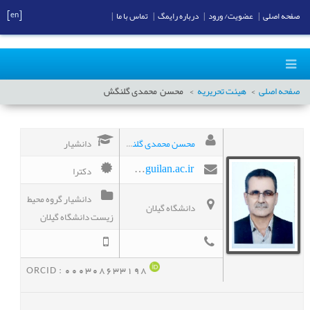
[en]
صفحه اصلی
|
عضویت/ ورود
|
درباره رایمگ
|
تماس با ما
|
صفحه اصلی
هیئت تحریریه
محسن
محمدی گلنگش
محسن محمدی گلنگش
دانشیار
دکترا
m_mohammadi@guilan.ac.ir
دانشیار گروه محیط
دانشگاه گیلان
زیست دانشگاه گیلان
ORCID :
000308633198