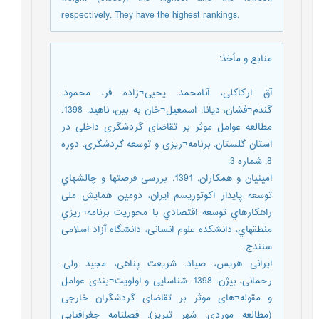
respectively. They have the highest rankings.
منابع و مأخذ
:
آق ارکاکلی، آنامحمد. یحیی¬زاده فر، محمود.
گندم¬فشان، دیانا. اسمعیل¬خان به بین، ناهید. 1398.
مطالعه عوامل موثر بر تقاضای گردشگری داخلی در
استان گلستان. برنامه¬ریزی و توسعه گردشگری. دوره
8. شماره 3.
امینیان و همکاران. 1391. بررسی فرصتها و چالشهاي
توسعه پایدار اکوتوریسم ایران، دومین همایش ملی
راهکارهاي توسعه اقتصادي با محوریت برنامه¬ریزي
منطقهاي، دانشکده علوم انسانی، دانشگاه آزاد اسلامی
سنندج.
ایرانی هریس، صیاد. شریعت پناهی، مجید ولی.
رحمانی، بیژن. 1398. شناسایی و اولویت¬بندی عوامل
و مقوله¬های موثر بر تقاضای گردشگران خارجی
(مطالعه موردی: شهر تبریز). فصلنامه جغرافیایی