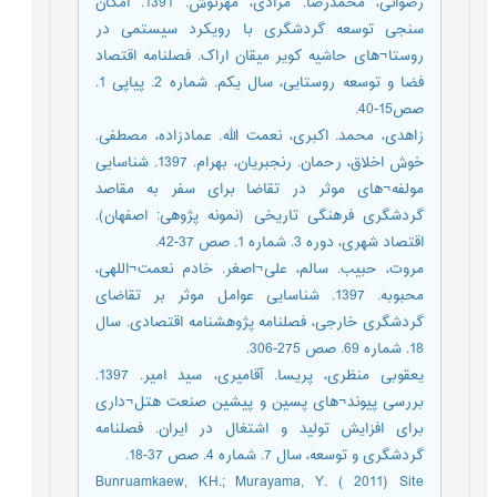
رضوانی، محمدرضا. مرادی، مهرنوش. 1391. امکان
سنجی توسعه گردشگری با رویکرد سیستمی در
روستا¬های حاشیه کویر میقان اراک. فصلنامه اقتصاد
فضا و توسعه روستایی، سال یکم. شماره 2. پیاپی 1.
صص15-40.
زاهدی، محمد. اکبری، نعمت الله. عمادزاده، مصطفی.
خوش اخلاق، رحمان. رنجبریان، بهرام. 1397. شناسایی
مولفه¬های موثر در تقاضا برای سفر به مقاصد
گردشگری فرهنگی تاریخی (نمونه پژوهی: اصفهان).
اقتصاد شهری، دوره 3. شماره 1. صص 37-42.
مروت، حبیب. سالم، علی¬اصغر. خادم نعمت¬اللهی،
محبوبه. 1397. شناسایی عوامل موثر بر تقاضای
گردشگری خارجی، فصلنامه پژوهشنامه اقتصادی. سال
18. شماره 69. صص 275-306.
یعقوبی منظری، پریسا. آقامیری، سید امیر. 1397.
بررسی پیوند¬های پسین و پیشین صنعت هتل¬داری
برای افزایش تولید و اشتغال در ایران. فصلنامه
گردشگری و توسعه، سال 7. شماره 4. صص 37-18.
Bunruamkaew, KH.; Murayama, Y. ( 2011) Site