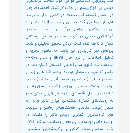
کند. بنابراین، شناسایی عوامل موثر مقاصد گردشگری
مبتنی بر اکوتوریسم در جذب گردشگر اهمیت فراوانی
در رشد و توسعه این صنعت در کشور ایران و روستا
های آن ایفا می کند. در این راستا، مطالعه حاضر به
بررسی واکاوی عوامل موثر بر توسعه تقاضای
گردشگری مبتنی بر اکوتوریسم در مناطق روستایی
گیلان پرداخته شده است. روش تحقیق تحلیلی و هدف
پژوهش نیز کاربردی می باشد، به منظور تجزیه و
تحلیل اطلاعات از نرم افزار SPSS و مدل FARAS
استفاده شد. نتایج مدل تحلیل اکتشافی نشان داد، در
عامل کالبدی، زیرمعیار (وجود چشم اندازهای زیبا و
منحصر به فرد ) بیشترین درصد اثر و معیار (مناسب
بودن تجهیزات تفریحی و ورزشی) کمترین میزان اثر را
داشته، در عامل اقتصادی، زیرمعیار (ارزان بودن سفر
به روستاهای گیلان) بیشترین میزان تاثیر و و زیر
معیار (قیمت مناسب اقامتگاههای رفاهی و سوییت
های گردشگری) کمترین میزان تاثیر را داشته، در
نهایت عامل اجتماعی، زیرمعیار (جذابیت سبک زندگی
خاص مردم روستای گیلان برای گردشگران) بیشترین