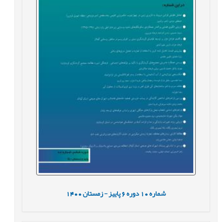
شماره
10
دوره
6
پاییز - زمستان
1400