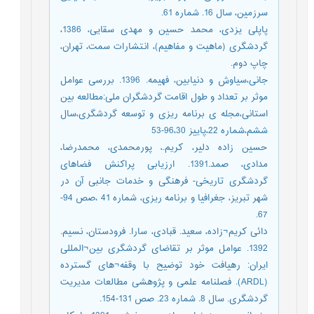
سرزمین، سال 16. شماره 61.
پاپلی يزدی، محمد حسين و مهدی سقايی، 1386،
گردشگری (ماهيت و مفاهيم)، انتشارات سمت، تهران،
چاپ دوم.
جانی،سیاوش و دنیابین، فهیمه. 1396. بررسی عوامل
موثر بر تعداد و طول اقامت گردشگران ملی:مطالعه بین
استانی،مجله ی برنامه ریزی و توسعه گردشگری،سال
ششم،شماره 22،پاییز 96،30-53
حسین زاده دلیر، کریم.، پورمحمدی، محمدرضا،
مدادی، صمد.1391. ارزیابی پراکنش فضاهای
گردشگری تاریخی- فرهنگی و خدمات جانبی آن در
شهر تبریز، جغرافیا و برنامه ریزی، شماره 41 ،صص 94-
67.
دائی کریم¬زاده، سعید. قبادی، سارا. فرودستان، نسیم.
1392. عوامل موثر بر تقاضای گردشگری بین¬المللی
ایران: رهیافت خود توضیح با وقفه¬های گسترده
(ARDL). فصلنامه علمی و پژوهشی مطالعات مدیریت
گردشگری. سال 8. شماره 23. صص 131-154.