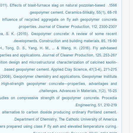
1566. ‏ 11). Effects of blast-furnace slag on natural pozzolan-based
geopolymer cement. Ceramics-Silikáty, 55(1), 68-78. ‏
). Influence of recycled aggregate on fly ash geopolymer concrete
properties. Journal of Cleaner Production, 112, 2300-2307.‏
ryya, S. K. (2015). Geopolymer concrete: A review of some recent
developments. Construction and building materials, 85, 78-90.‏
H., Tong, D. S., Yang, H. M., ... & Wang, H. (2016). Fly ash-based
operties and applications. Journal of Cleaner Production, 125, 253-267
ition design and microstructural characterization of calcined kaolin-
based geopolymer cement. Applied Clay Science, 47(3-4), 271-275. ‏
 J. (2008). Geopolymer chemistry and applications. Geopolymer Institute
 High-strength geopolymer concrete—properties, advantages and
challenges. Advances in Materials, 7(2), 15-25. ‏
tudies on compressive strength of geopolymer concrete. Procedia
Engineering, 51, 210-219. ‏
 alternative to carbon dioxide producing ordinary Portland cement.
Department of Chemistry, The Catholic University of America. ‏
ers prepared using class F fly ash and elevated temperature curing.