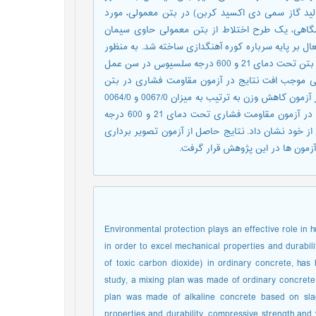
ید گاز سمی دی اکسید کربن) در بتن معمولی، مورد
گاهی، یک طرح اختلاط از بتن معمولی حاوی سیمان
تن قلیافعال بر پایه سرباره کوره آهنگدازی ساخته شد. به منظور
بررسی خواص مکانیکی و دوام، آزمون های مقاومت فشاری و کاهش وزن بتن تحت دمای 21 و 600 درجه سلسیوس در سن عمل
ی بتنی موجب افت نتایج در آزمون مقاومت فشاری در بتن
معمولی و بتن قلیافعال به ترتیب به میزان 31/42 و 9/14 درصد گردید و در آزمون کاهش وزن به ترتیب به میزان 0067/0 و 0064/0
درصد افت وزن در بتن معمولی و بتن قلیافعال کسب شد. بتن قلیافعال در آزمون مقاومت فشاری تحت دمای 21 و 600 درجه
بت به بتن معمولی از خود نشان داد. نتایج حاصل از آزمون تصویر برداری
زمون ها در این پژوهش قرار گرفت.
Environmental protection plays an effective role in h
in order to excel mechanical properties and durabil
of toxic carbon dioxide) in ordinary concrete, has 
study, a mixing plan was made of ordinary concrete
plan was made of alkaline concrete based on sla
properties and durability, compressive strength and