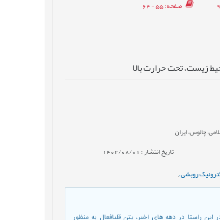
صفحه
: 55 - 64
یط زیست، تحت حرارت بالا
امی، چالوس، ایران
تاریخ انتشار : 1402/08/01
ترونیک روبشی.
,
ین راستا در دهه های اخیر، بتن قلیافعال به منظور