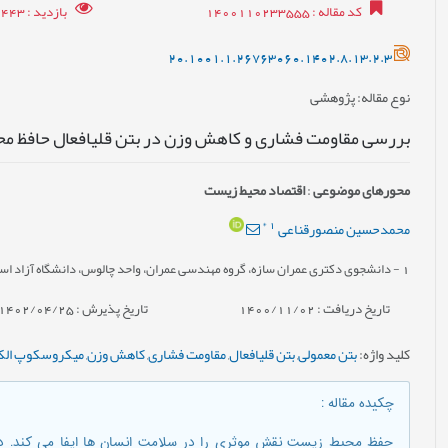
کد مقاله
: 1400110233555
بازدید
: 9443
20.1001.1.26763060.1402.8.13.2.3
نوع مقاله
: پژوهشی
بررسی مقاومت فشاری و کاهش وزن در بتن قلیافعال حافظ مح
محورهای موضوعی
:
اقتصاد محیط زیست
*
1
محمدحسین منصورقناعی
1
- دانشجوی دکتری عمران سازه، گروه مهندسی عمران، واحد چالوس، دانشگاه آزاد اسل
تاریخ دریافت : 1400/11/02
تاریخ پذیرش : 1402/04/25
کلید واژه
:
بتن معمولی
,
بتن قلیافعال
,
مقاومت فشاری
,
کاهش وزن
,
میکروسکوپ الک
چکیده مقاله
:
حفظ محیط زیست نقش موثری را در سلامت انسان ها ایفا می کند. در ا