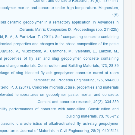
Cement and concrete Research, 36(6), 1134-1147. ‏
 geopolymer mortar and concrete under high temperature. Magnesium,
1(5). ‏
old ceramic geopolymer in a refractory application. In Advances in
Ceramic Matrix Composites IX, Proceedings (pp. 211-225). ‏
abi, B. A., & Parhizkar, T. (2011). Self-compacting concrete containing
anical properties and changes in the phase composition of the paste.
DuyCao, V., M.Szczotok, A., Carmona, M., Valentini, L., Lanzón, M.,
al properties of fly ash and slag geopolymer concrete containing
ase change materials. Construction and Building Materials, 173, 28-39.
rinkage of slag blended fly ash geopolymer concrete cured at room
temperature. Procedia Engineering, 125, 594-600.
onteiro, P. J. (2017). Concrete microstructure, properties and materials
 elevated temperatures on geopolymer paste, mortar and concrete.
Cement and concrete research, 40(2), 334-339.‏
bility performances of concrete with nano-silica. Construction and
building materials, 73, 705-712.
rasonic characteristics of alkali-activated fly ash-slag geopolymer
emperatures. Journal of Materials in Civil Engineering, 28(2), 04015124