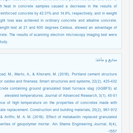
gh heat in concrete samples caused a decrease in the results of
reinforced concrete by 42.31% and 14.9%, respectively, and in weight
ight loss was achieved in ordinary concrete and alkaline concrete.
trength test at 21 and 600 degrees Celsius, showed an advantage of
ete. The results of scanning electron microscopy imaging test were
study.
منابع و مأخذ
:
liabad, M., Marto, A., & Khorami, M. (2018). Portland cement structure
or oxides and fineness. Smart structures and systems, 22(2), 425-432
ncrete containing ground granulated blast furnace slag (GGBFS) at
elevated temperatures. Journal of Advanced Research, 3(1), 45-51.‏
uence of high temperature on the properties of concretes made with
regate replacement. Construction and building materials, 25(2), 967-972
, & Ariffin, M. A. M. (2018). Effect of metakaolin replaced granulated
perties of geopolymer mortar. Ain Shams Engineering Journal, 9(4),
1557-