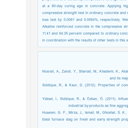
at a 90-day curing age in concrete. Applying hi
compressive strength test in ordinary concrete and 
loss test by 0.0067 and 0.0064%, respectively. We
Alkaline reinforced concrete in the compressive s
11.41 and 64.35 percent compared to ordinary concr
in coordination with the results of other tests in this 
Nosrati, A., Zandi, Y., Shariati, M., Khademi, K., A
and its maj
Siddique, R., & Kaur, D. (2012). Properties of co
Yüksel, İ., Siddique, R., & Özkan, Ö. (2011). Infl
industrial by-products as fine agg.‏
Huseien, G. F., Mirza, J., Ismail, M., Ghoshal, S. K.
blast furnace slag on fresh and early strength pro