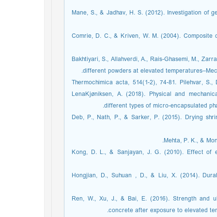
Mane, S., & Jadhav, H. S. (2012). Investigation of
Comrie, D. C., & Kriven, W. M. (2004). Composite c
Bakhtiyari, S., Allahverdi, A., Rais-Ghasemi, M., Zarr
different powders at elevated temperatures–Mech
Thermochimica acta, 514(1-2), 74-81. Pilehvar, S., 
LenaKjøniksen, A. (2018). Physical and mechanic
different types of micro-encapsulated ph
Deb, P., Nath, P., & Sarker, P. (2015). Drying sh
Mehta, P. K., & M. ‏
Kong, D. L., & Sanjayan, J. G. (2010). Effect of
Hongjian, D., Suhuan , D., & Liu, X. (2014). Dura
Ren, W., Xu, J., & Bai, E. (2016). Strength and ult
concrete after exposure to elevated t. ‏