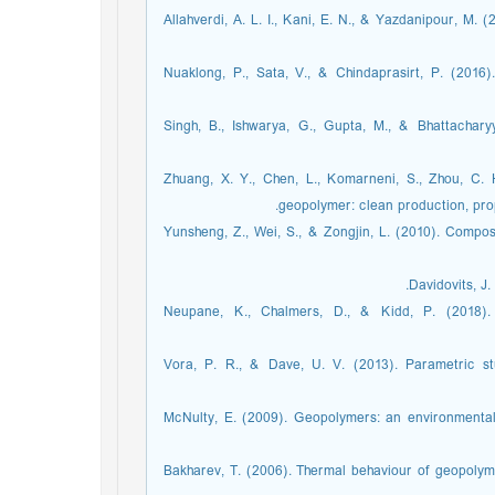
Allahverdi, A. L. I., Kani, E. N., & Yazdanipour, M. (20
Nuaklong, P., Sata, V., & Chindaprasirt, P. (2016
Singh, B., Ishwarya, G., Gupta, M., & Bhattacha
Zhuang, X. Y., Chen, L., Komarneni, S., Zhou, C. 
geopolymer: clean production, pr.‏
Yunsheng, Z., Wei, S., & Zongjin, L. (2010). Compos
Davidovits,. ‏
Neupane, K., Chalmers, D., & Kidd, P. (2018).
Vora, P. R., & Dave, U. V. (2013). Parametric s
McNulty, E. (2009). Geopolymers: an environmental
Bakharev, T. (2006). Thermal behaviour of geopolym