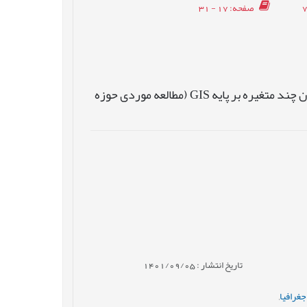
صفحه
: 17 - 31
مکان یابی جمع آوری آب باران با استفاده از روش های رگرسیون چند متغیره بر پایه GIS (مطالعه موردی حوزه
تاریخ انتشار : 1401/09/05
غرافیا
,