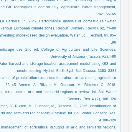
 A. (2014). Determining potential rainwater harvesting sites using a
nd GIS techniques in central Italy. Agricultural Water Management,
141, 55–65.
, La Barbera, P., 2012. Performance analysis of domestic rainwater
 various European climate zones. Resour. Conserv. Recycl. 62, 71–80.
arvesting: model-based design evaluation. Water Sci. Technol. 61, 85–
96.
landscape use, 2nd ed. College of Agriculture and Life Sciences,
University of Arizona (Tucson, AZ).1-60
 Water harvest-and storage-location assessment model using GIS and
remote sensing. Hydrol. Earth Syst. Sci. Discuss. 3353–3381.
stimation of precipitation resources for rainwater harvesting agriculture
71, 33–45. Ammar, A., Riksen, M., Ouessar, M., Ritsema, C., 2016.
ing structures in arid and semi-arid regions: a review. Int. Soil Water
Conserv. Res. 4 (2), 108–120.
ar, A., Riksen, M., Ouessar, M., Ritsema, C., 2016. Identification of
 arid and semi-arid regions&58; A review. Int. Soil Water Conserv. Res.
4:108–120.
 management of agricultural droughts in arid and semiarid regions.