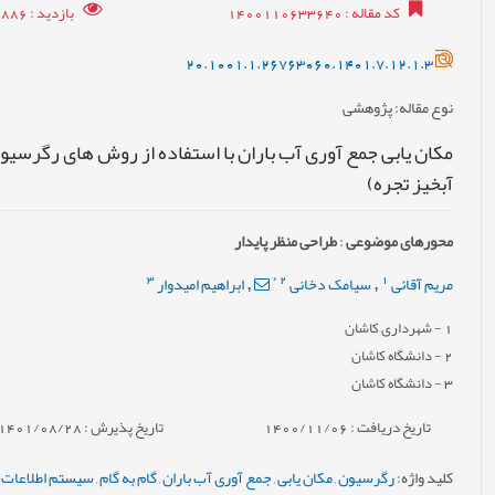
کد مقاله
: 1400110633640
بازدید
: 7886
20.1001.1.26763060.1401.7.12.1.3
نوع مقاله
: پژوهشی
آبخیز تجره)
محورهای موضوعی
:
طراحی منظر پایدار
3
*
2
1
مریم آقائی
سیامک دخانی
ابراهیم امیدوار
,
,
1
- شهرداری کاشان
2
- دانشگاه کاشان
3
- دانشگاه کاشان
تاریخ دریافت : 1400/11/06
تاریخ پذیرش : 1401/08/28
کلید واژه
:
رگرسیون
,
مکان یابی
,
جمع آوری آب باران
,
گام به گام
,
سیستم اطلاعات ج