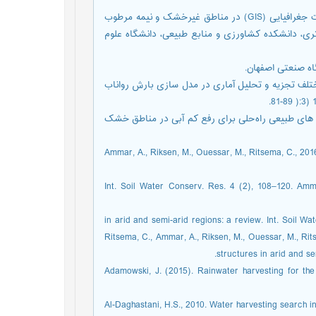
دخانی، س.، 1392. مکان یابی جمع آوری آب باران بر پایه سامانه اطلاعات جغرافیایی (GIS) در مناطق غیرخشک و نیمه مرطوب
تری، دانشکده کشاورزی و منابع طبیعی، دانشگاه علوم
 وفاخواه. 1384. کارایی روش¬های مختلف تجزیه و تحلیل آماری در مدل سازی بارش رواناب
جمع‏آوری آب باران در عرصه های طبیعی راه‌حلی برای رفع کم آبی در مناطق خشک
Ammar, A., Riksen, M., Ouessar, M., Ritsema, C., 2016.
Int. Soil Water Conserv. Res. 4 (2), 108–120. Ammar
in arid and semi-arid regions: a review. Int. Soil W
Ritsema, C., Ammar, A., Riksen, M., Ouessar, M., Ritse
structures in arid and se
Adamowski, J. (2015). Rainwater harvesting for the
Al-Daghastani, H.S., 2010. Water harvesting search i