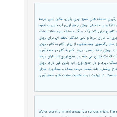
يري سامانه هاي جمع آوري باران، مكان يابي عرصه
هاي مناسب است. در این تحقیق از سه روش مدل رگرسیون چندمتغیره و GIS برای مکانیابی روش جمع آوری آب باران به شیوه
لعه تاج پوشش، لاشبرگ، سنگ و سنگ ریزه، خاک لخت،
وری آب باران درجا و دبی حداکثر لحظه ای برای روش
از مدل رگرسیون چند متغیره از روش گام به گام ، روش
دارد، روش حذف پسرو ، روش گام به گام در جمع آوری
قات گذشته نشان می دهد در جمع آوری آب باران درجا،
لایه هایCN، خاک، درصد سنگ و سنگ ریزه، و در جمع آوری آب باران غیر درجا روش
رگرسیون گام به گام استاندارد و در بین لایه ها درصد لاشبرگ، درصد تاج پوشش، CN، شیب، درصد سنگ و سنگریزه، میزان
ه است. در نهایت درجه اهمیت سایت های جمع آوری
Water scarcity in arid areas is a serious crisis. The