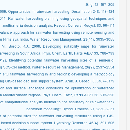
Eng. 12, 197–205.
2009. Opportunities in rainwater harvesting. Desalination 248, 118–124.
 2014. Rainwater harvesting planning using geospatial techniques and
multicriteria decision analysis. Resour. Conserv. Recycl. 83, 96–111.
er balance approach for rainwater harvesting using remote sensing and
u Himalaya, India. Water Resources Management, 23(14), 3035–3055
e, M., Boroto, R.J., 2008. Developing suitability maps for rainwater
arvesting in South Africa. Phys. Chem. Earth, Parts A/B/C 33, 788–799.
12). Identifying potential rainwater harvesting sites of a semi-arid,
using SCS-CN method. Water Resources Management, 26(9), 2537–2554.
in situ rainwater harvesting in arid regions: developing a methodology
sing GIS-based decision support system. Arab. J. Geosci. 8, 5167–5179.
ch and surface landscape conditions for optimization of watershed
 Mediterranean regions. Phys. Chem. Earth, Parts A/B/C 36, 213–220.
n of computational analysis method to the accuracy of rainwater tank
behaviour modelling? Hydrol. Process. 21, 2850–2861.
 of potential sites for rainwater harvesting structures using a GIS-
based decision support system. Hydrology Research, 46(4), 591–606.