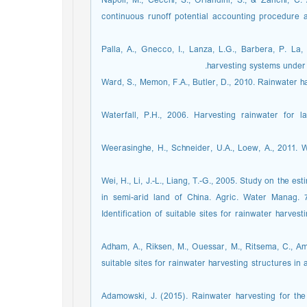
Napoli, M., Cecchi, S., Orlandini, S., & Zanchi, C.
continuous runoff potential accounting procedure a
Palla, A., Gnecco, I., Lanza, L.G., Barbera, P. La
harvesting systems under
Ward, S., Memon, F.A., Butler, D., 2010. Rainwater h
Waterfall, P.H., 2006. Harvesting rainwater for 
Weerasinghe, H., Schneider, U.A., Loew, A., 2011.
Wei, H., Li, J.-L., Liang, T.-G., 2005. Study on the e
in semi-arid land of China. Agric. Water Manag. 
Identification of suitable sites for rainwater harvest
Adham, A., Riksen, M., Ouessar, M., Ritsema, C., Amm
suitable sites for rainwater harvesting structures in
Adamowski, J. (2015). Rainwater harvesting for the