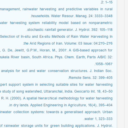
2: 1–15.
management, rainwater harvesting and predictive variables in rural
households. Water Resour. Manag. 24: 3333–3348.
nwater harvesting system reliability model based on nonparametric
stochastic rainfall generator. J. Hydrol. 392: 105–118.
te Selection of In-situ and Ex-situ Methods of Rain Water Harvesting In
the Arid Regions of Iran. Volume: 03 Issue: 04:270–276.
, G. De, Jewitt, G.P.W., Horan, M., 2007. A GIS-based approach for
 Thukela River basin, South Africa. Phys. Chem. Earth, Parts A/B/C 32:
1058–1067.
y analysis for soil and water conservation structures. J. Indian Soc.
Remote Sens. 32: 399–405.
ert support system in selecting suitable sites for water harvesting
study of song watershed, Uttaranchal, India. Geocarto Int. 18, 43–50.
, R. H. (2000). A spatial hierarchical methodology for water harvesting
in dry lands. Applied Engineering in Agriculture, 16(4), 395–404.
inwater collection systems: towards a generalised approach. Urban
water 1, 323–333.
of rainwater storage units for green building applications. J. Hydrol.