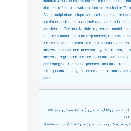
suitable areas. In this research, three methods of m
site and off-site rainwater collection method in Tejre
CN, precipitation, slope and soil depth as indepe
maximum instantaneous discharge for non-in situ r
considered. The multivariate regression model us
And the standard step-by-step method, regression rem
method have been used. The final results by matchin
stepwise method and between layers CN, soil, perc
stepwise regression method Standard and among l
percentage of rocks and pebbles, amount of rainfall
the equation. Finally, the importance of rain collec
poor.
 اقلیمی حوزه در تولید جریان¬های سیلابی (مطالعه موردی حوزه¬های
انی،ی و ع. ولی.1394. شناسایی و طبقه بندی سازه های مناسب شارژ و برداشت آب با استفاده از