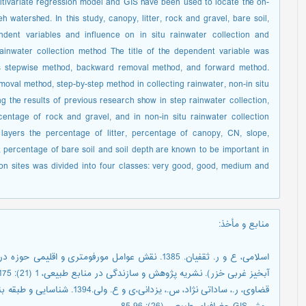
ultivariate regression model and GIS have been used to locate the on-
h watershed. In this study, canopy, litter, rock and gravel, bare soil,
ndent variables and influence on in situ rainwater collection and
ainwater collection method The title of the dependent variable was
es stepwise method, backward removal method, and forward method.
oval method, step-by-step method in collecting rainwater, non-in situ
g the results of previous research show in step rainwater collection,
entage of rock and gravel, and in non-in situ rainwater collection
ayers the percentage of litter, percentage of canopy, CN, slope,
, percentage of bare soil and soil depth are known to be important in
tion sites was divided into four classes: very good, good, medium and
منابع و مأخذ
:
اسلامی، ع و ر. ثقفیان. 1385. نقش عوامل مورفومتری و
آبخیز غربی خزر). نشریه پژوهش و سازندگی در منابع طبیعی، 1 (21): 175-139.
قضاوی، ر.، ساداتی نژاد، س.، یزد