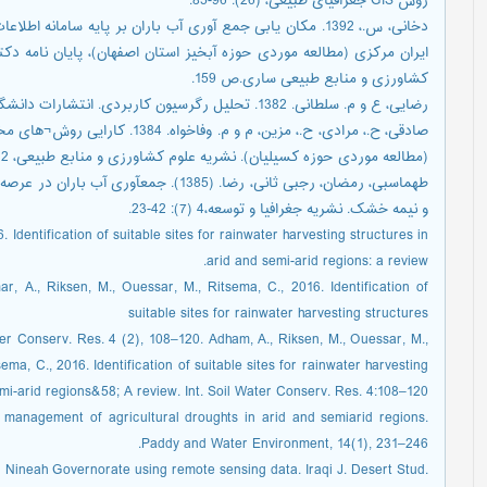
روش GIS جغرافیای طبیعی، (26): 96-85.
ایران مرکزی (مطالعه موردی حوزه آبخیز استان اصفهان)، پایان نامه دک
کشاورزی و منابع طبیعی ساری.ص 159.
رضایی، ع و م. سلطانی. 1382. تحلیل رگرسیون کاربردی. انتشارات دانشگاه صنعتی اصفهان.
صادقی، ح.، مرادی، ح.، مزین، م و م.
(مطالعه موردی حوزه کسیلیان). نشریه علوم کشاورزی و منابع طبیعی، 12 (3:( 89-81.
طهماسبی، رمضان، رجبی ثانی، رضا. (1385). 
و نیمه خشک. نشریه جغرافیا و توسعه،4 (7): 42-23.
 Identification of suitable sites for rainwater harvesting structures in
arid and semi-arid regions: a review.
, A., Riksen, M., Ouessar, M., Ritsema, C., 2016. Identification of
suitable sites for rainwater harvesting structures
ater Conserv. Res. 4 (2), 108–120. Adham, A., Riksen, M., Ouessar, M.,
ma, C., 2016. Identification of suitable sites for rainwater harvesting
mi-arid regions&58; A review. Int. Soil Water Conserv. Res. 4:108–120.
 management of agricultural droughts in arid and semiarid regions.
Paddy and Water Environment, 14(1), 231–246.
n Nineah Governorate using remote sensing data. Iraqi J. Desert Stud.