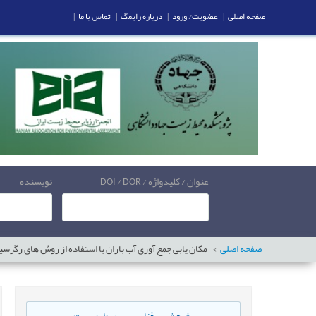
صفحه اصلی
|
عضویت/ ورود
|
درباره رایمگ
|
تماس با ما
|
عنوان / کلیدواژه / DOI / DOR
نویسنده
صفحه اصلی
مکان یابی جمع آوری آب باران با استفاده از روش های رگرسیون چند متغیره بر پایه GIS 