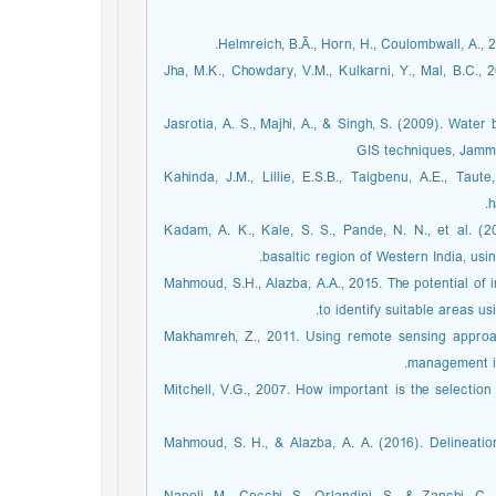
Helmreich, B.Ã., Horn, H., Coulombwall, A., 
Jha, M.K., Chowdary, V.M., Kulkarni, Y., Mal, B.C.,
Jasrotia, A. S., Majhi, A., & Singh, S. (2009). Wat
GIS techniques, Jamm
Kahinda, J.M., Lillie, E.S.B., Taigbenu, A.E., Taut
h
Kadam, A. K., Kale, S. S., Pande, N. N., et al. (20
basaltic region of Western India, 
Mahmoud, S.H., Alazba, A.A., 2015. The potential of 
to identify suitable areas u
Makhamreh, Z., 2011. Using remote sensing approa
management in
Mitchell, V.G., 2007. How important is the selectio
Mahmoud, S. H., & Alazba, A. A. (2016). Delineation