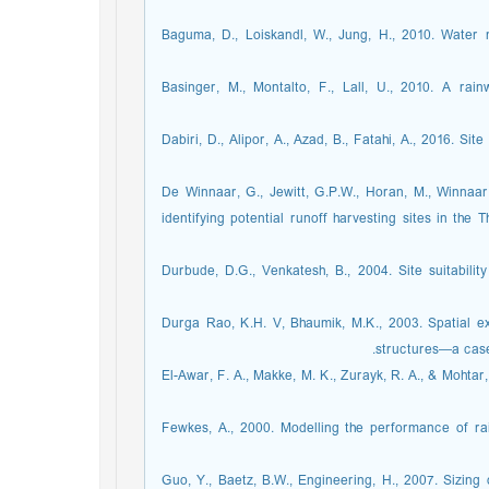
Baguma, D., Loiskandl, W., Jung, H., 2010. Water 
Basinger, M., Montalto, F., Lall, U., 2010. A rai
Dabiri, D., Alipor, A., Azad, B., Fatahi, A., 2016. Si
De Winnaar, G., Jewitt, G.P.W., Horan, M., Winnaar
identifying potential runoff harvesting sites in the
Durbude, D.G., Venkatesh, B., 2004. Site suitabilit
Durga Rao, K.H. V, Bhaumik, M.K., 2003. Spatial exp
structures—a case 
El-Awar, F. A., Makke, M. K., Zurayk, R. A., & Mohtar
Fewkes, A., 2000. Modelling the performance of ra
Guo, Y., Baetz, B.W., Engineering, H., 2007. Sizing 