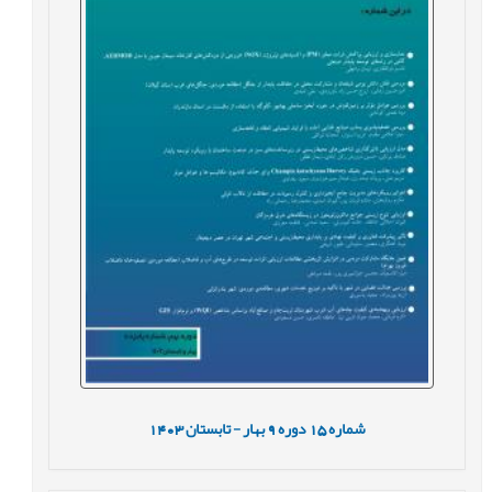
شماره
15
دوره
9
بهار - تابستان
1403