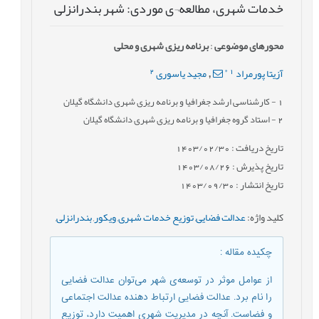
خدمات شهری، مطالعه¬ی موردی: شهر بندرانزلی
محورهای موضوعی
:
برنامه ریزی شهری و محلی
2
*
1
آزیتا پورمراد
مجید یاسوری
,
1
- کارشناسی ارشد جغرافیا و برنامه ریزی شهری دانشگاه گیلان
2
- استاد گروه جغرافیا و برنامه ریزی شهری دانشگاه گیلان
تاریخ دریافت : 1403/02/30
تاریخ پذیرش : 1403/08/26
تاریخ انتشار : 1403/09/30
کلید واژه
:
عدالت فضایی
,
توزیع خدمات شهری
,
ویکور
,
بندرانزلی
,
چکیده مقاله
:
از عوامل موثر در توسعه‌ی شهر می‌توان عدالت فضایی
را نام برد. عدالت فضایی ارتباط دهنده عدالت اجتماعی
و فضاست. آنچه در مدیریت شهری اهمیت دارد، توزیع