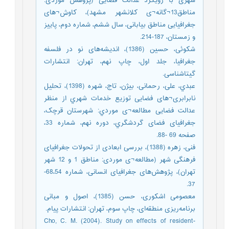
شهری با رویکرد عدالت فضایی (پژوهش موردی:
مناطق13¬گانه¬ی کلانشهر مشهد)، کاوش¬های
جغرافیایی مناطق بیابانی، سال ششم، شماره دوم، پاییز
و زمستان، 187-214.
شکوئی، حسین (1386)، اندیشه‌های نو در فلسفه
جغرافیا، جلد اول، چاپ نهم، تهران: انتشارات
گیتاشناسی.
عبدي، علی، رحمانی، بیژن، تاج، شهره (1398)، تحلیل
نابرابری¬های فضایی توزیع خدمات شهري از منظر
عدالت فضایی مطالعه¬ی موردي: شهرستان قرچک،
جغرافیای فضای گردشگري، دوره نهم، شماره 33،
صفحه 69 -88.
فنی، زهره (1388)، بررسی ابعادی از تحولات جغرافیای
فرهنگی شهر (مطالعه¬ی موردی: مناطق 1 و 12 شهر
تهران)، پژوهش‌های جغرافیای انسانی، شماره 68،54-
37.
معصومی اشکوری، حسن (1385)، اصول و مبانی
برنامه‌ریزی منطقه‌ای، چاپ سوم، تهران: انتشارات پیام.
Cho, C. M. (2004). Study on effects of resident-