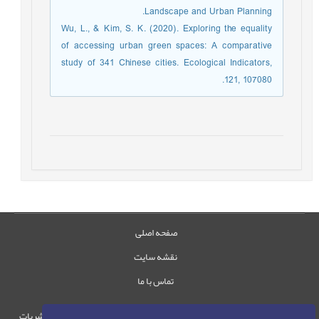
Landscape and Urban Planning.
Wu, L., & Kim, S. K. (2020). Exploring the equality
of accessing urban green spaces: A comparative
study of 341 Chinese cities. Ecological Indicators,
121, 107080.
صفحه اصلی
نقشه سایت
تماس با ما
حقوق این وب‌سایت متعلق به سامانه مدیریت نشریات