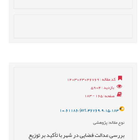
کد مقاله
: 1403023046769
بازدید
: 5904
صفحه
: 165 - 183
10.61186/jert.46769.9.15.183
نوع مقاله
: پژوهشی
بررسی عدالت فضایی در شهر با تأکید بر توزیع