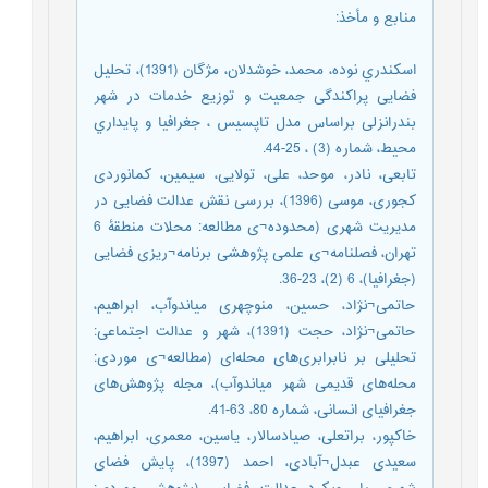
منابع و مأخذ
:
اسکندري نوده، محمد، خوشدلان، مژگان (1391)، تحلیل
فضایی پراکندگی جمعیت و توزیع خدمات در شهر
بندرانزلی براساس مدل تاپسیس ، جغرافیا و پایداري
محیط، شماره (3) ، 25-44.
تابعی، نادر، موحد، علی، تولایی، سیمین، کمانوردی
کجوری، موسی (1396)، بررسی نقش عدالت فضایی در
مدیریت شهری (محدوده¬ی مطالعه: محلات منطقۀ 6
تهران، فصلنامه¬ی علمی پژوهشی برنامه¬ریزی فضایی
(جغرافیا)، 6 (2)، 23-36.
حاتمی¬نژاد، حسین، منوچهری میاندوآب، ابراهیم،
حاتمی¬نژاد، حجت (1391)، شهر و عدالت اجتماعی:
تحلیلی بر نابرابری‌های محله‌ای (مطالعه¬ی موردی:
محله‌های قدیمی شهر میاندوآب)، مجله پژوهش‌های
جغرافیای انسانی، شماره 80، 63-41.
خاکپور، براتعلی، صیادسالار، یاسین، معمری، ابراهیم،
سعیدی عبدل¬آبادی، احمد (1397)، پایش فضای