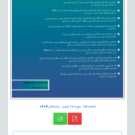
شماره
18
دوره
10
پاییز - زمستان
1404