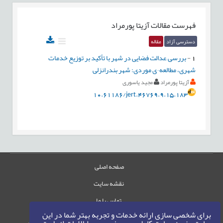
فهرست مقالات
آزیتا پورمراد
دسترسی آزاد
مقاله
1
-
بررسی عدالت فضایی در شهر با تأکید بر توزیع خدمات
شهری، مطالعه¬ی موردی: شهر بندرانزلی
آزیتا پورمراد
مجید یاسوری
10.61186/jert.46769.9.15.183
صفحه اصلی
نقشه سایت
تماس با ما
برای شخصی سازی ارائه خدمات و تجربه بهتر شما در این