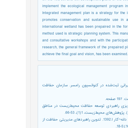
implement the ecological management program in 
Integrated management plan is a strategy for the 
promotes conservation and sustainable use in 
international wetland has been prepaired in the for
method used is strategic planning system. This man
and consultative workshops and with the participati
research, the general framework of the prepaired pla
achieve the final goal and vision, has been examined.
ی، م.1386. راهنمای تالاب¬های ایرانی ثبت‌شده در کنوانسیون رامسر. سازمان حفاظت
وی، م.، دهزاد، ب. جوزی، ع.، و مرادی، ن. 1389. برنامه‌ریزی راهبردی توسعه حفاظت محیط‌زیست در مناطق
‌های محیط‌زیست، 1(1)، 53-66.
- جعفری ش.، ساکیه ی.، دژکام ص.، علویان پطرودی س.، یعقوب زاده م.، دانه¬کار ا.1392. تدوین راهبردهای مدیریتی حفاظت از