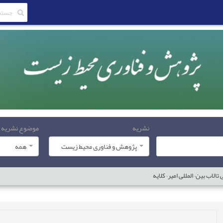
نشریه
موضوع نشریه
پژوهش و فناوری محیط زیست
همه
لاب بین¬المللی امیر¬کلایه