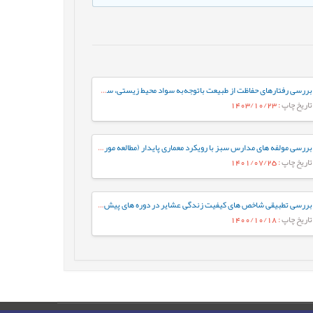
بررسی رفتارهای حفاظت از طبیعت باتوجه‌به سواد محیط زیستی، سرمایه فرهنگی، ثبات عاطفی، مطالعه موردی: دانشجویان شهر سردشت
تاریخ چاپ
: 1403/10/23
بررسی مولفه های مدارس سبز با رویکرد معماری پایدار (مطالعه موردی: مدارس ابتدایی شهر ارومیه)
تاریخ چاپ
: 1401/07/25
بررسی تطبیقی شاخص های کیفیت زندگی عشایر در دوره های پیش و پس از اسکان ناشی از وقوع سیلاب مورد مطالعه: روستای آزادگان، شهرستان جیرفت
تاریخ چاپ
: 1400/10/18