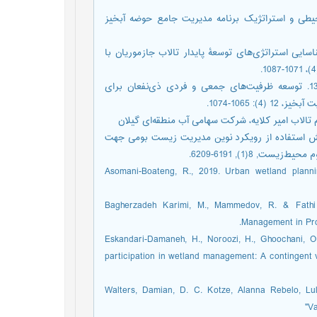
حسینی قمی، م. 1393. تحلیل زیست‌محیطی و استراتژیک برنامه مدیریت جامع حوضه آبخیز
 م.، مهدوی نجف‌آبادی ر. رضایی م.، حمید مسلمی ح.1399. شناسایی استراتژی‌های توسعۀ پایدار تالاب جازموریان با
- مرتضایی فریزهندی ق.، طباطبایی سلطانی.م. ر.، فرهادی‌نژاد ط. 1399. توسعه ظرفیت‌های جمعی و فردی ذی‌نفعان برای
 1065-1074.
یادی م.ح., چمانه¬پور ا.، قسامی ف.، امینی، ژ. 1402. سنجش استفاده از رویکرد نوین مدیریت زیست بومی جهت
 8(1), 6191-6209.‎
- Asomani-Boateng, R., 2019. Urban wetland plan
- Bagherzadeh Karimi, M., Mammedov, R. & Fathi 
Management in Prot
- Eskandari-Damaneh, H., Noroozi, H., Ghoochani, O
participation in wetland management: A contingent va
- Walters, Damian, D. C. Kotze, Alanna Rebelo, Lu
"V