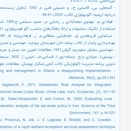
بین‌المللی, 32(52 ): 277-312.
- گنجعلی، س.، قاسمی، ح.، و 
دریاچه ارومیه. اکوبیولوژی تالاب، 6(22)، 41-48.
- فولادی
استفاده از تکنیک متاسوات و ارائۀ راهکارهای مناسب. اکو هیدرولوژی، 7(4)، 1071-1087.
بهره‌برداری پایدار از تالاب بیشه‏ دلان شهرستان بروجرد. مهندسی و مدیریت آبخیز، 12 (4):
- مهندسین مشاور سفیدرود گیلان.1391. مطالعات تعیین حد بستر و حریم تالاب امیر کلایه، شرکت سهامی آب منطقه‌ای گیلان
- یوسفی,ا.، ص
تدوین برنامه مدیریت اکولوژیکی تالاب کجی نمکزار نهبندان. مطالعات علوم محیط‌زیست,
ning and management in Ghana: a disappointing implementation.
Wetlands, 39(2), pp.251-261.
Saghezchi, F. 2011. Stakeholder Role Analysis for Integrated
ected Areas (Case Study: Urmia Lake, Iran). Ecopersia, (2), 101-110.
.M., Taheri-Reykandeh, E. and Cotton, M., 2020. Evaluating rural
luation analysis of the set-aside policy in Iran. Science of the Total
Environment, 747, p.141127.
lu Pretorius, N. Job, J. V. Lagesse, E. Riddell, and C. Cowden.
alidation of a rapid wetland ecosystem services assessment technique