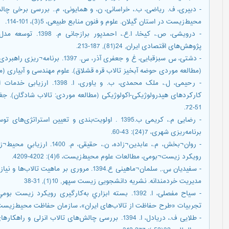
- دبیری، ف. ریاضی، ب.، خراسانی، ن، و همایونی، م.. بررسی برخی چ
محیط‌زیست در استان گیلان. علوم و فنون منابع طبیعی، 5(3)، 101-114.
- درویشی، ص.، کیخا، ا
پژوهش‌های اقتصادی ایران, 24(81), 187-213.
- دشتی، س سبزقبایی، غ و جعفری آذ
(مطالعه موردی حوضه آبخیز تالاب قره قشلاق). علوم مهندسی و آبیاری (مجله علمی کش
- رحیمی، ل.، ملک محمدی، ب. و
51-72.
برنامه‌ریزی شهری، 7(24): 43-60.
رویکرد زیست¬بومی، مطالعات علوم محیط‌زیست، 6(4): 4202-4209.
- سفیدیان س., سلمان¬ماهینی ع.1394. مروری بر
مدیریت خردمندانه‌. نشریه دانشجویی زیست سپهر, 10(1), 31-38
- سیاح مفصلی، ا. 1392. بسته ابزاري به‌کارگیری رویك
تجربیات «طرح حفاظت از تالاب‌های ایران»، سازمان حفاظت محیط‌زیست، 196 صف
- طلایی ف.، دریادل، ا. 1394. بررسی چالش‌های تالاب 