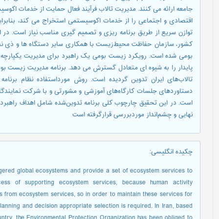
جامعه ارائه می کنند. مدیریت تالاب فرآیند فعال حمایت از خدمات اکوسی
اقتصادی و اجتماعی را از خدمات اکوسیستمی استخراج می کند، بنابراین
توازن سریع از طریق برنامه ریزی و تصمیم گیری مناسب نیاز است. در ا
كشور، سازمان حفاظت محیط‌زیست با همکاری سایر دستگاه ها و ذی نف
بومی شده است. رویکرد زیست بومی یک راهبرد برای مدیریت یکپارچه 
پایدار را به شیوه ای متعادل گسترش می دهد. برنامه مديريت زیست بومی
تالاب‌های ايران تدوين گرديده است. روش مورداستفاده نظام برنامه
دستاوردهای جلسات کارگاه‌های آموزشى و مشورتى و با شرکت نمایندگان
است. در این تحقیق چارچوب کلی برنامه تدوین‌شده شامل اهداف راهبر
نهایی و چشم‌انداز موردبررسی قرارگرفته است
چکیده انگلیسی
:
ered global ecosystems and provide a set of ecosystem services to
ess of supporting ecosystem services, because human activity
s from ecosystem services, so in order to maintain these services for
lanning and decision appropriate selection is required. In Iran, based
untry, the Environmental Protection Organization has been obliged to