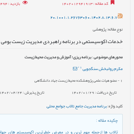
کد مقاله
: 1402012941913
بازدید
: 9494
20.1001.1.26763060.1402.8.13.6.7
نوع مقاله
: پژوهشی
خدمات اکوسیستمی در برنامه راهبردی مدیریت زیست بومی تالا
محورهای موضوعی
:
برنامه ریزی؛ آموزش و مدیریت محیط زیست
*
1
مکرم روانبخش سنگجویی
1
- عضو هیات علمی پژوهشکده محیط زیست جهاد دانشگاهی
تاریخ دریافت : 1402/01/29
تاریخ پذیرش : 1402/04/24
کلید واژه
:
برنامه مدیریت جامع
,
تالاب
,
جوامع محلی
,
چکیده مقاله
:
تالاب ها ازجمله مهم ترین و در معرض خطرترین اکوسیستم های جهان