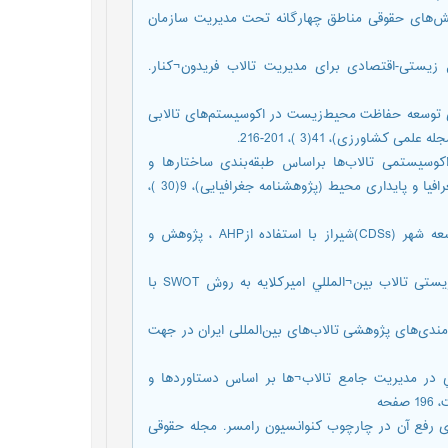
الش‌های حقوقی مناطق چهارگانه تحت مدیریت سازمان
.ع.، احمدپور برازجانی م. 1398. توسعه مدل زیستی-اقتصادی برای مدیریت تالاب فریدون¬کنار.
ر، س. 1397. برنامه¬ریزی راهبردی توسعه حفاظت محیط‌زیست در اکوسیستم‌های تالابی
اورزی)، 41(3 )، 201-216.
 یاوری، ا. 1398. ارزیابی خدمات اکوسیستمی تالاب‌ها براساس طبقه‌بندی ساختارها و
کارکردهای هیدرولوژیکی-اکولوژیکی (مطالعه موردی: تالاب شادگان). جغرافیا و پایداری محیط (پژوهشنامه جغرافیایی)، 9(30 )،
- رضایی م.، کریمی ب.1395 . اولویت‌بندی و تعیین استراتژی‌های توسعه شهر (CDSs)شیراز با استفاده ازAHP ، پژوهش و
- روان¬بخش، م.، عابدین¬زاده، ن.، حقیقی، م. 1400. ارزيابي محیط¬زیستی تالاب بين¬المللي امیرکلایه به روش SWOT با
 ماهیت تالاب‌ها و نیازمندی‌های پژوهشی تالاب‌های بین‌المللی ایران در جهت
رد زیست بومي در مدیریت جامع تالاب¬ها بر اساس دستاوردها و
حه
انزلی و راهکارهای رفع آن در چارچوب کنوانسیون رامسر. مجله حقوقی