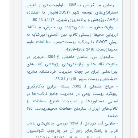
- رضایی م.، کریمی ب.1395 . اولویت‌بندی و تعیین
استراتژی‌های توسعه شهر (CDSs)شیراز با استفاده
ازAHP ، پژوهش و برنامه‌ریزی شهری، 7(24): 43-60.
- روان¬بخش، م.، عابدین¬زاده، ن.، حقیقی، م. 1400.
ارزيابي محیط¬زیستی تالاب بين¬المللي امیرکلایه به
روش SWOT با رویکرد زیست¬بومی، مطالعات علوم
محیط‌زیست، 6(4): 4202-4209.
- سفیدیان س., سلمان¬ماهینی ع.1394. مروری بر
ماهیت تالاب‌ها و نیازمندی‌های پژوهشی تالاب‌های
بین‌المللی ایران در جهت مدیریت خردمندانه‌. نشریه
دانشجویی زیست سپهر, 10(1), 31-38
- سیاح مفصلی، ا. 1392. بسته ابزاري به‌کارگیری
رویكرد زیست بومي در مدیریت جامع تالاب¬ها بر
اساس دستاوردها و تجربیات «طرح حفاظت از
تالاب‌های ایران»، سازمان حفاظت محیط‌زیست، 196
صفحه
- طلایی ف.، دریادل، ا. 1394. بررسی چالش‌های تالاب
انزلی و راهکارهای رفع آن در چارچوب کنوانسیون