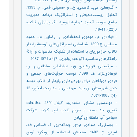
رامسر. مجله حقوقی بین‌المللی, 32(52 ): 277-312.
- گنجعلی، س.، قاسمی، ح.، و حسینی قمی، م. 1393.
تحلیل زیست‌محیطی و استراتژیک برنامه مدیریت
جامع حوضه آبخیز دریاچه ارومیه. اکوبیولوژی تالاب،
6(22)، 41-48.
- فولادی م.، مهدوی نجف‌آبادی ر. رضایی م.، حمید
مسلمی ح.1399. شناسایی استراتژی‌های توسعۀ پایدار
تالاب جازموریان با استفاده از تکنیک متاسوات و ارائۀ
راهکارهای مناسب. اکو هیدرولوژی، 7(4)، 1071-1087.
- مرتضایی فریزهندی ق.، طباطبایی سلطانی.م. ر.،
فرهادی‌نژاد ط. 1399. توسعه ظرفیت‌های جمعی و
فردی ذی‌نفعان برای بهره‌برداری پایدار از تالاب بیشه‏
دلان شهرستان بروجرد. مهندسی و مدیریت آبخیز، 12
(4): 1065-1074.
- مهندسین مشاور سفیدرود گیلان.1391. مطالعات
تعیین حد بستر و حریم تالاب امیر کلایه، شرکت
سهامی آب منطقه‌ای گیلان
- یوسفی,ا.، صیادی م.ح., چمانه¬پور ا.، قسامی ف.،
امینی، ژ. 1402. سنجش استفاده از رویکرد نوین