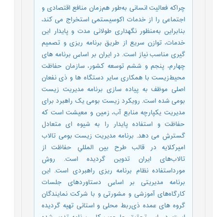
چراکه فعالیت انسانی به‌طور هم‌زمان منافع اقتصادی و
اجتماعی را از خدمات اکوسیستمی استخراج می کند،
بنابراین به‌منظور نگهداری طولانی مدت و پایدار این
خدمات، توازن سریع از طریق برنامه ریزی و تصمیم
گیری مناسب نیاز است. در ایران بر اساس برنامه های
چهارم، پنجم و ششم توسعه كشور، سازمان حفاظت
محیط‌زیست با همکاری سایر دستگاه ها و ذی نفعان
اصلی موظف به پیاده سازی برنامه مدیریت زیست
بومی شده است. رویکرد زیست بومی یک راهبرد برای
مدیریت یکپارچه منابع آب، زمین و معیشت است که
حفاظت و استفاده پایدار را به شیوه ای متعادل
گسترش می دهد. برنامه مديريت زیست بومی تالاب
امیرکلایه در قالب طرح بين المللي حفاظت از
تالاب‌های ايران تدوين گرديده است. روش
مورداستفاده نظام برنامه ریزی راهبردی است. این
برنامه مدیریتى بر اساس دستاوردهای جلسات
کارگاه‌های آموزشى و مشورتى و با شرکت نمایندگان
گروه های عمده ذی‌ربط محلی و استانی تهیه گردیده