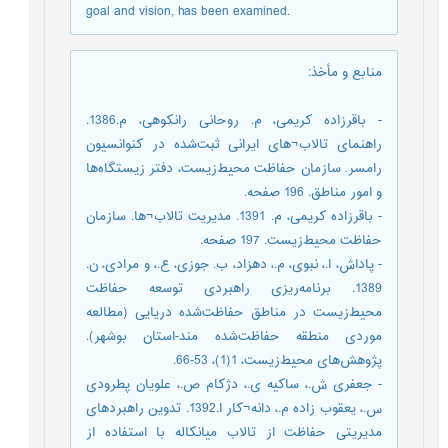
goal and vision, has been examined.
منابع و مأخذ
:
- باقرزاده کریمی، م. روحانی رانکوهی، م.1386.
راهنمای تالاب¬های ایرانی ثبت‌شده در کنوانسیون
رامسر. سازمان حفاظت محیط‌زیست، دفتر زیستگاه‌ها
و امور مناطق. 196 صفحه.
- باقرزاده کریمی، م. 1391. مدیریت تالاب¬ها. سازمان
حفاظت محیط‌زیست. 197 صفحه.
- پاداش، ا.، نبوی، م.، دهزاد، ب. جوزی، ع.، و مرادی، ن.
1389. برنامه‌ریزی راهبردی توسعه حفاظت
محیط‌زیست در مناطق حفاظت‌شده دریایی (مطالعه
موردی منطقه حفاظت‌شده مند-استان بوشهر).
پژوهش‌های محیط‌زیست، 1(1)، 53-66.
- جعفری ش.، ساکیه ی.، دژکام ص.، علویان پطرودی
س.، یعقوب زاده م.، دانه¬کار ا.1392. تدوین راهبردهای
مدیریتی حفاظت از تالاب میانکاله با استفاده از