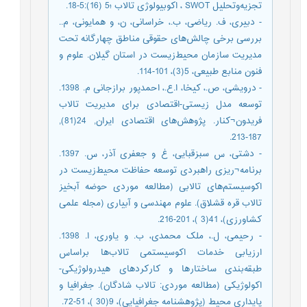
تجزیه‌وتحلیل SWOT ، اکوبیولوژی تالاب ؛5 (16):5-18.
- دبیری، ف. ریاضی، ب.، خراسانی، ن، و همایونی، م..
بررسی برخی چالش‌های حقوقی مناطق چهارگانه تحت
مدیریت سازمان محیط‌زیست در استان گیلان. علوم و
فنون منابع طبیعی، 5(3)، 101-114.
- درویشی، ص.، کیخا، ا.ع.، احمدپور برازجانی م. 1398.
توسعه مدل زیستی-اقتصادی برای مدیریت تالاب
فریدون¬کنار. پژوهش‌های اقتصادی ایران, 24(81),
187-213.
- دشتی، س سبزقبایی، غ و جعفری آذر، س. 1397.
برنامه¬ریزی راهبردی توسعه حفاظت محیط‌زیست در
اکوسیستم‌های تالابی (مطالعه موردی حوضه آبخیز
تالاب قره قشلاق). علوم مهندسی و آبیاری (مجله علمی
کشاورزی)، 41(3 )، 201-216.
- رحیمی، ل.، ملک محمدی، ب. و یاوری، ا. 1398.
ارزیابی خدمات اکوسیستمی تالاب‌ها براساس
طبقه‌بندی ساختارها و کارکردهای هیدرولوژیکی-
اکولوژیکی (مطالعه موردی: تالاب شادگان). جغرافیا و
پایداری محیط (پژوهشنامه جغرافیایی)، 9(30 )، 51-72.