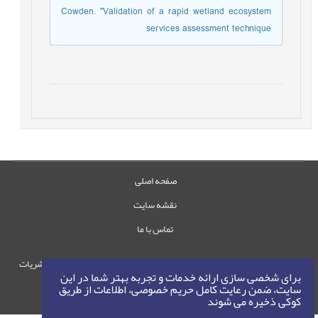
Cowden. "Validation of a rapid wetland ecosystem
services assessment technique
صفحه اصلی
نقشه سایت
تماس با ما
حقوق این وب‌سایت متعلق به سامانه مدیریت نشریات
برای شخصی سازی ارائه خدمات و تجربه بهتر شما در این
رایمگ است.
سایت، ضمن رعایت کامل حریم خصوصی، اطلاعات از طریق
حق نشر
1405-1396
کوکی ذخیره می شوند
©