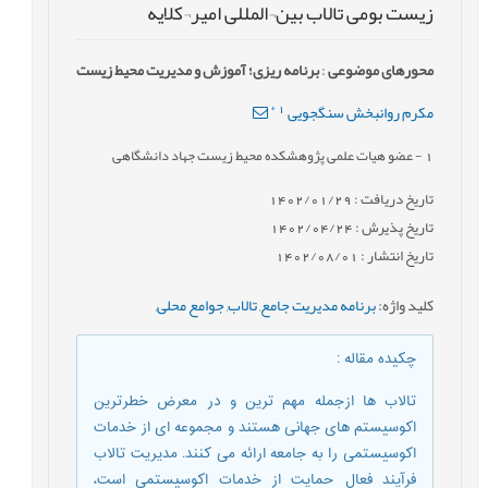
زیست بومی تالاب بین¬المللی امیر¬کلایه
محورهای موضوعی
:
برنامه ریزی؛ آموزش و مدیریت محیط زیست
*
1
مکرم روانبخش سنگجویی
1
- عضو هیات علمی پژوهشکده محیط زیست جهاد دانشگاهی
تاریخ دریافت : 1402/01/29
تاریخ پذیرش : 1402/04/24
تاریخ انتشار : 1402/08/01
کلید واژه
:
برنامه مدیریت جامع
,
تالاب
,
جوامع محلی
,
چکیده مقاله
:
تالاب ها ازجمله مهم ترین و در معرض خطرترین
اکوسیستم های جهانی هستند و مجموعه ای از خدمات
اکوسیستمی را به جامعه ارائه می کنند. مدیریت تالاب
فرآیند فعال حمایت از خدمات اکوسیستمی است،