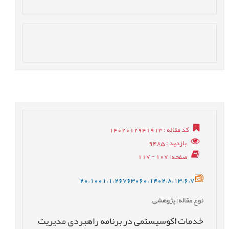
کد مقاله
: 1402012941913
بازدید
: 9485
صفحه
: 107 - 117
20.1001.1.26763060.1402.8.13.6.7
نوع مقاله
: پژوهشی
خدمات اکوسیستمی در برنامه راهبردی مدیریت