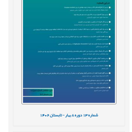
شماره
13
دوره
8
بهار - تابستان
1402