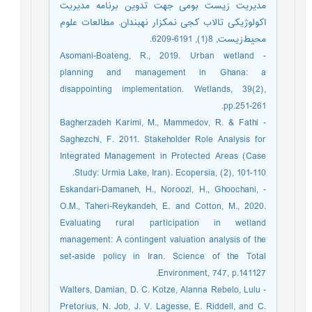
مدیریت زیست بومی جهت تدوین برنامه مدیریت
اکولوژیکی تالاب کجی نمکزار نهبندان. مطالعات علوم
محیط‌زیست, 8(1), 6191-6209.‎
- Asomani-Boateng, R., 2019. Urban wetland
planning and management in Ghana: a
disappointing implementation. Wetlands, 39(2),
pp.251-261.
- Bagherzadeh Karimi, M., Mammedov, R. & Fathi
Saghezchi, F. 2011. Stakeholder Role Analysis for
Integrated Management in Protected Areas (Case
Study: Urmia Lake, Iran). Ecopersia, (2), 101-110.
- Eskandari-Damaneh, H., Noroozi, H., Ghoochani,
O.M., Taheri-Reykandeh, E. and Cotton, M., 2020.
Evaluating rural participation in wetland
management: A contingent valuation analysis of the
set-aside policy in Iran. Science of the Total
Environment, 747, p.141127.
- Walters, Damian, D. C. Kotze, Alanna Rebelo, Lulu
Pretorius, N. Job, J. V. Lagesse, E. Riddell, and C.