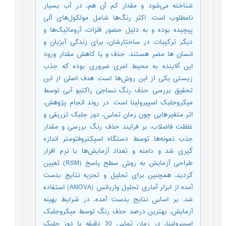
شناخته می‌شود و مقدار کم آن هم، در آب بسیار
نامطلوب است. اکثر رنگ‌ها شامل مولکول‌های آلی
پیچیده بوده و به دلیل حضور فلزات، آروماتیک‌ها و
دیگر ترکیبات در ساختارشان، برای زندگی آبزیان و
انسان ها مضر هستند. حذف و یا کاهش مقدار ورود
این آلاینده به محیط امری ضروری بوده که جذب
زیستی یکی از این روش‌ها است. هدف اصلی از این
تحقیق بررسی حذف رنگ نساجی راکتیو آبی توسط
میکروجلبک اسپیرولینا است. در روند انجام پژوهش،
اثر متغیرهایی چون زمان تماس، دوز جلبک تزریقی و
غلظت فاضلاب، بر فرایند حذف رنگ بررسی و مقدار
جذب نمونه‌ها توسط دستگاه اسپکتروفتومتر اندازه
گیری شد و دامنه و تعداد آزمایش‌ها با نرم افزار
طراحی آزمایش به روش سطح پاسخ (RSM) تعیین
گردید، همچنین برای تحلیل و تجزیه نتایج بدست
آمده از ابزار آماری تحلیل واریانس (ANOVA) استفاده
شد. بر اساس نتایج بدست آمده، در شرایط بهینه
آزمایش، بهترین درصد حذف رنگ توسط میکروجلبک
اسپیرولینا، در زمان تماس 30 دقیقه با دوز جلبک