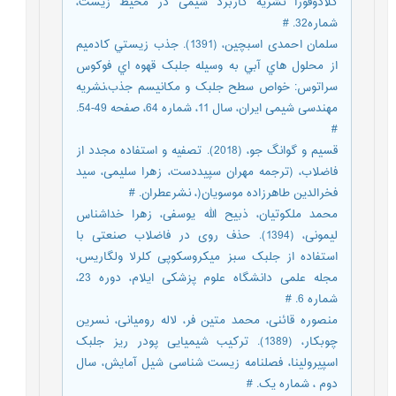
کلادوفورا نشریه کاربرد شیمی در محیط زیست،
شماره32. #
سلمان احمدی اسبچین، (1391). جذب زيستي کادميم
از محلول هاي آبي به وسيله جلبک قهوه اي فوکوس
سراتوس: خواص سطح جلبک و مکانيسم جذب،نشریه
مهندسی شیمی ایران، سال 11، شماره 64، صفحه 49-54.
#
قسیم و گوانگ جو، (2018). تصفیه و استفاده مجدد از
فاضلاب، (ترجمه مهران سپیددست، زهرا سلیمی، سید
فخرالدین طاهرزاده موسویان(، نشرعطران. #
محمد ملکوتیان، ذبیح الله یوسفی، زهرا خداشناس
لیمونی، (1394). حذف روی در فاضلاب صنعتی با
استفاده از جلبک سبز میکروسکوپی کلرلا ولگاریس،
مجله علمی دانشگاه علوم پزشکی ایلام، دوره 23،
شماره 6. #
منصوره قائنی، محمد متین فر، لاله رومیانی، نسرین
چوبکار، (1389). ترکیب شیمیایی پودر ریز جلبک
اسپیرولینا، فصلنامه زیست شناسی شیل آمایش، سال
دوم ، شماره یک. #