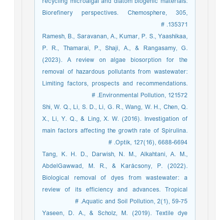
recycling microalgal and diatom biogenic materials:
Biorefinery perspectives. Chemosphere, 305,
135371. #
Ramesh, B., Saravanan, A., Kumar, P. S., Yaashikaa,
P. R., Thamarai, P., Shaji, A., & Rangasamy, G.
(2023). A review on algae biosorption for the
removal of hazardous pollutants from wastewater:
Limiting factors, prospects and recommendations.
Environmental Pollution, 121572. #
Shi, W. Q., Li, S. D., Li, G. R., Wang, W. H., Chen, Q.
X., Li, Y. Q., & Ling, X. W. (2016). Investigation of
main factors affecting the growth rate of Spirulina.
Optik, 127(16), 6688-6694. #
Tang, K. H. D., Darwish, N. M., Alkahtani, A. M.,
AbdelGawwad, M. R., & Karácsony, P. (2022).
Biological removal of dyes from wastewater: a
review of its efficiency and advances. Tropical
Aquatic and Soil Pollution, 2(1), 59-75. #
Yaseen, D. A., & Scholz, M. (2019). Textile dye