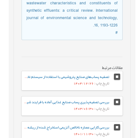
wastewater characteristics and constituents of
synthetic effluents: a critical review. International
journal of environmental science and technology,
16, 1193-1226.
#
مقالات مرتبط
تصفیه پساب‌های صنایع پتروشیمی با استفاده از سیستم تخلیه مایع صفر (ZLD): مزایا، چالش‌ها و راه‌کارها
تاریخ چاپ
: 1404/12/26
بررسی تصفیه‌پذیری پساب صنایع غذایی آماده با فرایند شیمیایی انعقاد و لخته‌سازی
تاریخ چاپ
: 1403/06/30
بررسی کارایی عصاره ناخالص آنزیمی استخراج شده از ریشه ترب کوهی درحذف کاتکول
تاریخ چاپ
: 1401/11/30