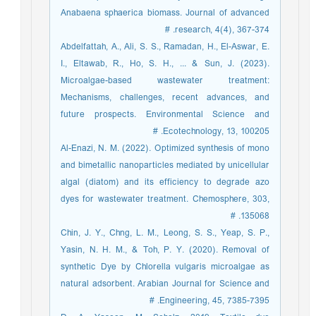
Anabaena sphaerica biomass. Journal of advanced
research, 4(4), 367-374. #
Abdelfattah, A., Ali, S. S., Ramadan, H., El-Aswar, E.
I., Eltawab, R., Ho, S. H., ... & Sun, J. (2023).
Microalgae-based wastewater treatment:
Mechanisms, challenges, recent advances, and
future prospects. Environmental Science and
Ecotechnology, 13, 100205. #
Al-Enazi, N. M. (2022). Optimized synthesis of mono
and bimetallic nanoparticles mediated by unicellular
algal (diatom) and its efficiency to degrade azo
dyes for wastewater treatment. Chemosphere, 303,
135068. #
Chin, J. Y., Chng, L. M., Leong, S. S., Yeap, S. P.,
Yasin, N. H. M., & Toh, P. Y. (2020). Removal of
synthetic Dye by Chlorella vulgaris microalgae as
natural adsorbent. Arabian Journal for Science and
Engineering, 45, 7385-7395. #