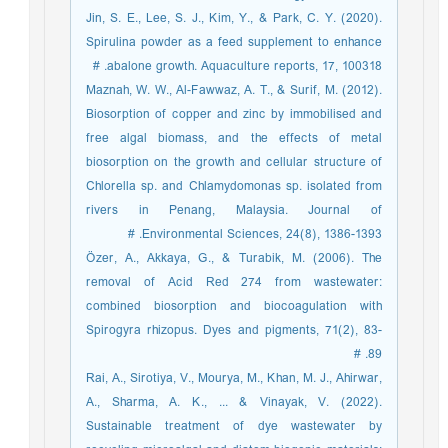
Jin, S. E., Lee, S. J., Kim, Y., & Park, C. Y. (2020).
Spirulina powder as a feed supplement to enhance
abalone growth. Aquaculture reports, 17, 100318. #
Maznah, W. W., Al-Fawwaz, A. T., & Surif, M. (2012).
Biosorption of copper and zinc by immobilised and
free algal biomass, and the effects of metal
biosorption on the growth and cellular structure of
Chlorella sp. and Chlamydomonas sp. isolated from
rivers in Penang, Malaysia. Journal of
Environmental Sciences, 24(8), 1386-1393. #
Özer, A., Akkaya, G., & Turabik, M. (2006). The
removal of Acid Red 274 from wastewater:
combined biosorption and biocoagulation with
Spirogyra rhizopus. Dyes and pigments, 71(2), 83-
89. #
Rai, A., Sirotiya, V., Mourya, M., Khan, M. J., Ahirwar,
A., Sharma, A. K., ... & Vinayak, V. (2022).
Sustainable treatment of dye wastewater by