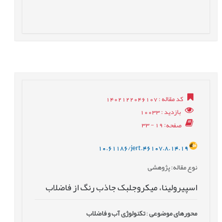
کد مقاله
: 1402122046107
بازدید
: 10033
صفحه
: 19 - 33
10.61186/jert.46107.8.14.19
نوع مقاله
: پژوهشی
اسپیرولینا، میکروجلبک‌ جاذب رنگ از فاضلاب
محورهای موضوعی
:
تکنولوژی آب و فاضلاب