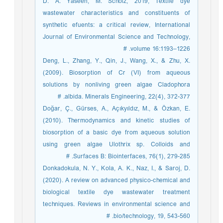
D. A. Yaseen, M. Scholz, 2019, Textile dye
wastewater characteristics and constituents of
synthetic efuents: a critical review, International
Journal of Environmental Science and Technology,
volume 16:1193–1226. #
Deng, L., Zhang, Y., Qin, J., Wang, X., & Zhu, X.
(2009). Biosorption of Cr (VI) from aqueous
solutions by nonliving green algae Cladophora
albida. Minerals Engineering, 22(4), 372-377. #
Doğar, Ç., Gürses, A., Açıkyıldız, M., & Özkan, E.
(2010). Thermodynamics and kinetic studies of
biosorption of a basic dye from aqueous solution
using green algae Ulothrix sp. Colloids and
Surfaces B: Biointerfaces, 76(1), 279-285. #
Donkadokula, N. Y., Kola, A. K., Naz, I., & Saroj, D.
(2020). A review on advanced physico-chemical and
biological textile dye wastewater treatment
techniques. Reviews in environmental science and
bio/technology, 19, 543-560. #