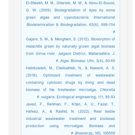
El-Sheekh, M. M., Gharieb, M. M., & Abou-El-Souod,
G. W. (2009). Biodegradation of dyes by some
green algae and cyanobacteria. International
Biodeterioration & Biodegradation, 63(6), 699-704.
#
Gajare, S. M., & Menghani, S. (2012). Biosorption of
malachite green by naturally grown algal biomass
from Girna river, Jalgaon District, Maharashtra. J.
Algal. Biomass. Utln, 3(4), 60-65. #
Habibzadeh, M., Chaibakhsh, N., & Naeemi, A. S.
(2018). Optimized treatment of wastewater
containing cytotoxic drugs by living and dead
biomass of the freshwater microalga, Chlorella
vulgaris. Ecological engineering, 111, 85-93. #
Javed, F., Rehman, F., Khan, A. U., Fazal, T.,
Hafeez, A., & Rashid, N. (2022). Real textile
industrial wastewater treatment and biodiesel
production using microalgae. Biomass and
Bioenergy, 165, 106559. #