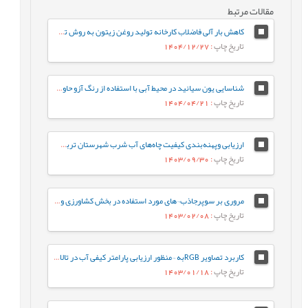
مقالات مرتبط
کاهش بار آلی فاضلاب کارخانه تولید روغن زیتون به روش تصفیه شیمیایی و بیولوژیک
تاریخ چاپ
: 1404/12/27
شناسایی یون سیانید در محیط آبی با استفاده از رنگ آزو حاوی فنانتروایمیدازول
تاریخ چاپ
: 1404/04/21
ارزیابی وپهنه‌بندی کیفیت چاه‌های آب شرب شهرستان تربت‌جام و صالح‌آباد براساس شاخص (WQI) و نرم‌افزار GIS
تاریخ چاپ
: 1403/09/30
مروری بر سوپرجاذب¬های مورد استفاده در بخش کشاورزی و بررسی سنتز دو نوع جاذب با استفاده از منابع بازیافتی برای صرفه جویی در منابع آب
تاریخ چاپ
: 1403/02/08
كاربرد تصاویر RGBبه ¬منظور ارزیابی پارامتر کیفی آب در تالاب انزلي
تاریخ چاپ
: 1403/01/18