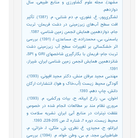
مشهد)، مجله علوم کشاورزی و منابع طبیعی، سال
دوازدهم.
لشگری‌پور، غ، غفوری، م، دم شناس، م. (1387). تأثیر
افت سطح آب‌های زیرزمینی در دشت فریمان- تربت
جام، دوازدهمین همایش انجمن زمین شناسی، 1387.
یاسمنی، س، محمدزاده، ح، مساعدی، ا، (1391). بررسی
اثر خشکسالی بر تغییرات سطح آب زیرزمینی دشت
تربت جام- فریمان با بکارگیری شاخصهای GRI و SPI،
شانزدهمین همایش انجمن زمین شناسی ایران، شیراز،
1391.
مهندس مجید عرفان منش، دکتر مجید افیونی، (1393)،
آلودگی محیط زیست (آّب،خاک و هوا)، انتشارات ارکان
دانش، چاپ دهم، 1393.
اخوان، س، زارع ابیانه، ح، بیات ورکشی، م. (1393).
مروری نظام مند بر مطالعات انجام شده در خصوص
غلظت نیترات در منابع آبی ایران. نشریه سلامت و
محیط زیست، دوره 7، شناره 2، ص 205-228، 1393.
ایزانلو، ح، مجیدی، غ، نظری، ش، ملکی، ا، خزائی، م،
طباطبیایی مجد، م، س، وطن خواه، م. (1394). بررسی