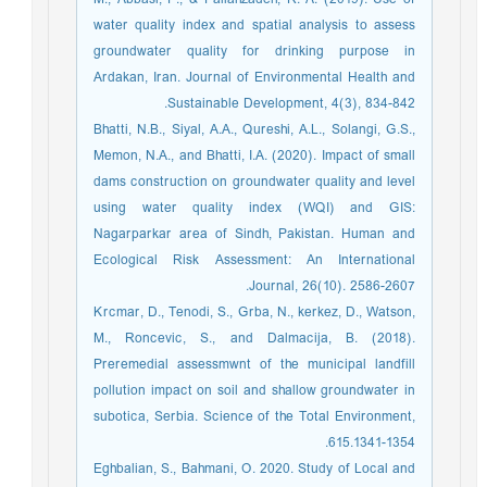
water quality index and spatial analysis to assess
groundwater quality for drinking purpose in
Ardakan, Iran. Journal of Environmental Health and
Sustainable Development, 4(3), 834-842.‏
Bhatti, N.B., Siyal, A.A., Qureshi, A.L., Solangi, G.S.,
Memon, N.A., and Bhatti, I.A. (2020). Impact of small
dams construction on groundwater quality and level
using water quality index (WQI) and GIS:
Nagarparkar area of Sindh, Pakistan. Human and
Ecological Risk Assessment: An International
Journal, 26(10). 2586-2607.
Krcmar, D., Tenodi, S., Grba, N., kerkez, D., Watson,
M., Roncevic, S., and Dalmacija, B. (2018).
Preremedial assessmwnt of the municipal landfill
pollution impact on soil and shallow groundwater in
subotica, Serbia. Science of the Total Environment,
615.1341-1354.
Eghbalian, S., Bahmani, O. 2020. Study of Local and