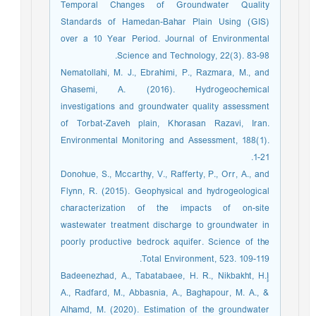
Temporal Changes of Groundwater Quality
Standards of Hamedan-Bahar Plain Using (GIS)
over a 10 Year Period. Journal of Environmental
Science and Technology, 22(3). 83-98.
Nematollahi, M. J., Ebrahimi, P., Razmara, M., and
Ghasemi, A. (2016). Hydrogeochemical
investigations and groundwater quality assessment
of Torbat-Zaveh plain, Khorasan Razavi, Iran.
Environmental Monitoring and Assessment, 188(1).
1-21.
Donohue, S., Mccarthy, V., Rafferty, P., Orr, A., and
Flynn, R. (2015). Geophysical and hydrogeological
characterization of the impacts of on-site
wastewater treatment discharge to groundwater in
poorly productive bedrock aquifer. Science of the
Total Environment, 523. 109-119.
إBadeenezhad, A., Tabatabaee, H. R., Nikbakht, H.
A., Radfard, M., Abbasnia, A., Baghapour, M. A., &
Alhamd, M. (2020). Estimation of the groundwater