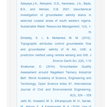
Adeyeye,J.A., Akinyemi, O.D., Awomeso, J.A., Bada,
B.S., and Akintan, O.B. 2021. Geochemical
investigation of groundwater salinity status in
selected coastal areas of south western nigeria.
Sustainable Water Resources Management, 7(4). 1-
15.
Elmahdy, S. I., & Mohamed, M. M. (2012).
Topographic attributes control groundwater flow
and groundwater salinity of Al Ain, UAE: a
prediction method using remote sensing and GIS. J
Environ Earth Sci, 2(8), 1-13.‏
Sivakumar, D. (2014). 'Groundwater Quality
Assessment around Nagalkeni Tannery Industrial
Belt'. World Academy of Science, Engineering and
Technology, Open Science Index 87, International
Journal of Civil and Environmental Engineering,
8(3), 324 – 329.
Jalili, M., Hosseini, M. S., Ehrampoush, M. H., Sarlak,
M., Abbasi, F., & Fallahzadeh, R. A. (2019). Use of