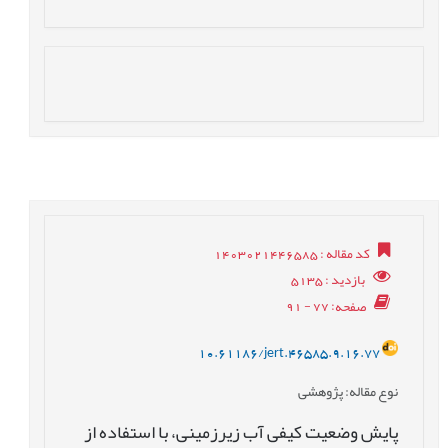
کد مقاله
: 1403021446585
بازدید
: 5135
صفحه
: 77 - 91
10.61186/jert.46585.9.16.77
نوع مقاله
: پژوهشی
پایش وضعیت کیفی آب زیرزمینی، با استفاده از