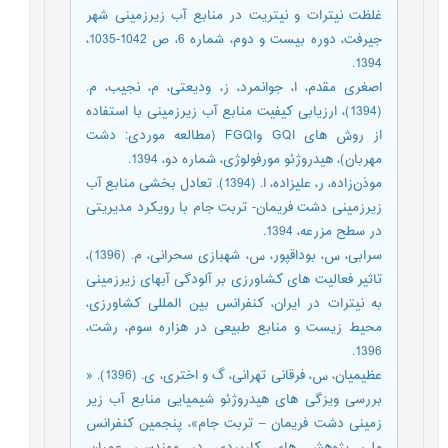
غلظت نیترات و نیتریت در منابع آب زیرزمینی شهر
جیرفت، دوره بیست و دوم، شماره 6، ص 1042-1035،
1394.
اصغری مقدم، ا، جوانمرد، ز، ودیعتی، م، نجیب، م.
(1394)، ارزیابی کیفیت منابع آب زیرزمینی با استفاده
از روش های GQI وFGQI (مطالعه موردی: دشت
مهربان)، هیدروژئو مورفولوژی، شماره دو، 1394.
موذن‌زاده، ر، علیزاده، ا. (1394). تعادل بخشی منابع آب
زیرزمینی دشت فریمان- تربت جام با رویکرد مدیریتی
در سطح مزرعه، 1394.
سرابی، س، بوداقپور، س، شهبازی سحرانی، م. (1396)،
تاثیر فعالیت های کشاورزی بر آلودگی آبهای زیرزمینی
به نیترات در ایران، کنفرانس بین المللی کشاورزی،
محیط زیست و منابع طبیعی در هزاره سوم، رشت،
1396.
عظیمیان، س، فرقانی تهرانی، گ و اختری، ی. (1396). «
بررسی ویزگی های هیدروژئو شیمیایی منابع آب زیر
زمینی دشت فریمان – تربت جام»، پنجمین کنفرانس
ملی پژوهش های کاربردی در مهندسی عمران،