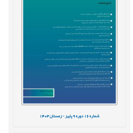
شماره
16
دوره
9
پاییز - زمستان
1403