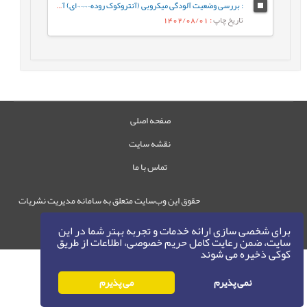
: بررسی وضعیت آلودگی میکروبی (آنتروکوک روده¬¬¬¬ای) آب شناگاه‌های دریای خزر در سواحل استان گیلان
تاریخ چاپ
: 1402/08/01
صفحه اصلی
نقشه سایت
تماس با ما
حقوق این وب‌سایت متعلق به سامانه مدیریت نشریات
رایمگ است.
برای شخصی سازی ارائه خدمات و تجربه بهتر شما در این
حق نشر
1405-1396
©
سایت، ضمن رعایت کامل حریم خصوصی، اطلاعات از طریق
کوکی ذخیره می شوند
نمی پذیرم
می پذیرم