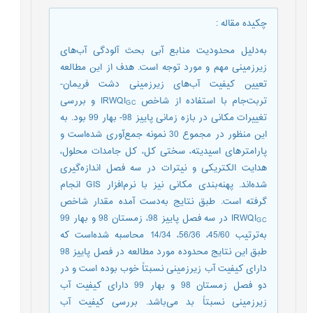
چکیده مقاله
:
به‌دلیل محدودیت منابع آبی بحث آلودگی آب‌های
زیرزمینی مهم و مورد توجه است. هدف از این مطالعه
تعیین کیفیت آب‌های زیرزمینی دشت فریمان-
تربت‌جام با استفاده از شاخص IRWQI
و بررسی
GC
تغییرات مکانی در بازه زمانی پاییز 98- بهار 99 بود. به
این منظور در مجموع 30 نمونه جمع‌آوری شده‌است و
پارامترهای اسیدیته، سختی کل، کل جامدات محلول،
هدایت الکتریکی و نیترات در سه فصل اندازه‌گیری
شده‌اند. پهنه‌بندی مکانی نیز با نرم‌افزار GIS انجام
گرفته است. طبق نتایج به‌دست آمده مقدار شاخص
IRWQI
در سه فصل پاییز 98، زمستان 98 و بهار 99
GC
به‌ترتیب 45/60، 56/36، 14/34 محاسبه شده‌است که
طبق این نتایج محدوده مورد مطالعه در فصل پاییز 98
دارای کیفیت آب زیرزمینی نسبتاً خوب بوده است و در
دو فصل زمستان 98 و بهار 99 دارای کیفیت آب
زیرزمینی نسبتاً بد می‌باشد. بررسی کیفیت آب