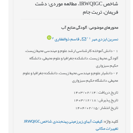
شاخص IRWQIGC، مطالعه موردی: دشت
فریمان، تربت جام
محورهای موضوعی
:
آلودگی منابع آب
2
*
1
نسرین ایزدی مهر
قاسم ذوالفقاری
,
1
- دانش آموخته کارشناسی ارشد علوم و مهندسی محیط زیست،
آلودگی محیط زیست، دانشکده جغرافیا و علوم محیطی، دانشگاه
حکیم سبزواری
2
- دانشیار علوم و مهندسی محیط زیست، دانشکده جغرافیا و علوم
محیطی، دانشگاه حکیم سبزواری
تاریخ دریافت : 1403/02/14
تاریخ پذیرش : 1403/12/18
تاریخ انتشار : 1404/02/15
کلید واژه
:
کیفیت آبهای زیرزمینی
,
پهنه‌بندی
,
شاخص IRWQIGC
,
تغییرات مکانی
,