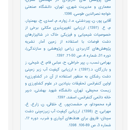
معماری و مدیریت شهری، تهران، دانشگاه صنعتی
خواجه نصرالدین طوسی، 1396.
آقایی پور، ن، پیردشتی، ه، ا، زواره، م، اسدی، ح، بهمنیار،
م، ع. (1397). ارزیابی تغییرپذیری مکانی برخی از
خصوصیات شیمیایی و فیزیکی خاک در شالیزار‌های
دشت فوضات با استفاده از زمین آمار. نشریه
پژوهش‌های کاربردی زراعی (پژوهشی و سازندگی)،
دوره 31، شماره 4، ص 50-71. 1397.
بهرامی نسب، ر، پیر خراطی، ح، عباس فام، ع، شیخی، ز
و بازرگان، د.(1397). « ارزیابی کیفیت آب زیر زمینی
دشت رشکان به منظور استفاده از آن در کشاورزی»
اولین کنفرانس تحقیقات بنیادین در علوم کشاورزی و
زیست محیطی، تهران، دانشگاه شهید بهشتی، دبیر
خانه دائمی کنفرانس، اسفند، 1397.
قره محمودلو، م، حشمت‌پور، ع، خلاقی، ن، زارع، غ،
مهرابی، ح. (1398). ارزیابی کیفیت آب زیرزمینی دشت
سیدان- فاروق برای هدف‌های آبیاری و شرب، دوره 17،
شماره 3، ص 89-106. 1398.