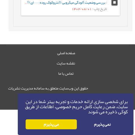
: بررسی وضعیت آلودگی میکروبی (آنتروکوک روده¬¬¬¬ای) آب شناگاه‌های دریای خزر در سواحل استان گیلان
تاریخ چاپ
: 1402/08/01
صفحه اصلی
نقشه سایت
تماس با ما
حقوق این وب‌سایت متعلق به سامانه مدیریت نشریات
رایمگ است.
برای شخصی سازی ارائه خدمات و تجربه بهتر شما در این
حق نشر
1405-1396
©
سایت، ضمن رعایت کامل حریم خصوصی، اطلاعات از طریق
کوکی ذخیره می شوند
نمی پذیرم
می پذیرم