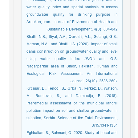
water quality index and spatial analysis to assess
groundwater quality for drinking purpose in
Ardakan, Iran. Journal of Environmental Health and
Sustainable Development, 4(3), 834-842.‏
Bhatti, N.B., Siyal, A.A., Qureshi, A.L., Solangi, G.S.,
Memon, N.A., and Bhatti, I.A. (2020). Impact of small
dams construction on groundwater quality and level
using water quality index (WQI) and GIS:
Nagarparkar area of Sindh, Pakistan. Human and
Ecological Risk Assessment: An International
Journal, 26(10). 2586-2607.
Krcmar, D., Tenodi, S., Grba, N., kerkez, D., Watson,
M., Roncevic, S., and Dalmacija, B. (2018).
Preremedial assessmwnt of the municipal landfill
pollution impact on soil and shallow groundwater in
subotica, Serbia. Science of the Total Environment,
615.1341-1354.
Eghbalian, S., Bahmani, O. 2020. Study of Local and