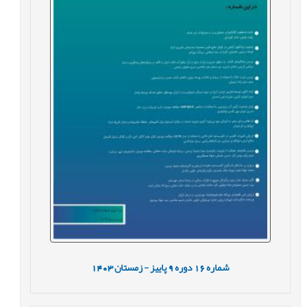
شماره
16
دوره
9
پاییز - زمستان
1403