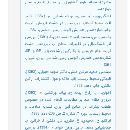
مشهد)، مجله علوم کشاورزی و منابع طبیعی، سال
دوازدهم.
لشگری‌پور، غ، غفوری، م، دم شناس، م. (1387). تأثیر
افت سطح آب‌های زیرزمینی در دشت فریمان- تربت
جام، دوازدهمین همایش انجمن زمین شناسی، 1387.
یاسمنی، س، محمدزاده، ح، مساعدی، ا، (1391). بررسی
اثر خشکسالی بر تغییرات سطح آب زیرزمینی دشت
تربت جام- فریمان با بکارگیری شاخصهای GRI و SPI،
شانزدهمین همایش انجمن زمین شناسی ایران، شیراز،
1391.
مهندس مجید عرفان منش، دکتر مجید افیونی، (1393)،
آلودگی محیط زیست (آّب،خاک و هوا)، انتشارات ارکان
دانش، چاپ دهم، 1393.
اخوان، س، زارع ابیانه، ح، بیات ورکشی، م. (1393).
مروری نظام مند بر مطالعات انجام شده در خصوص
غلظت نیترات در منابع آبی ایران. نشریه سلامت و
محیط زیست، دوره 7، شناره 2، ص 205-228، 1393.
ایزانلو، ح، مجیدی، غ، نظری، ش، ملکی، ا، خزائی، م،
طباطبیایی مجد، م، س، وطن خواه، م. (1394). بررسی