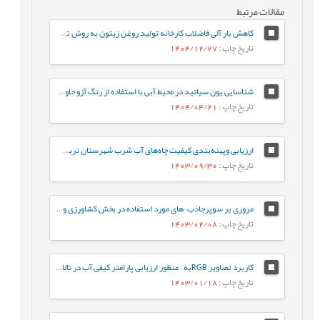
مقالات مرتبط
کاهش بار آلی فاضلاب کارخانه تولید روغن زیتون به روش تصفیه شیمیایی و بیولوژیک
تاریخ چاپ
: 1404/12/27
شناسایی یون سیانید در محیط آبی با استفاده از رنگ آزو حاوی فنانتروایمیدازول
تاریخ چاپ
: 1404/04/21
ارزیابی وپهنه‌بندی کیفیت چاه‌های آب شرب شهرستان تربت‌جام و صالح‌آباد براساس شاخص (WQI) و نرم‌افزار GIS
تاریخ چاپ
: 1403/09/30
مروری بر سوپرجاذب¬های مورد استفاده در بخش کشاورزی و بررسی سنتز دو نوع جاذب با استفاده از منابع بازیافتی برای صرفه جویی در منابع آب
تاریخ چاپ
: 1403/02/08
كاربرد تصاویر RGBبه ¬منظور ارزیابی پارامتر کیفی آب در تالاب انزلي
تاریخ چاپ
: 1403/01/18