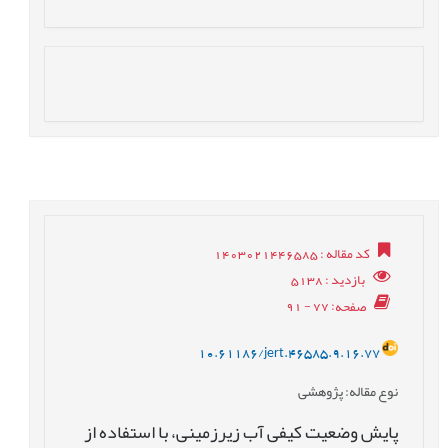
کد مقاله
: 1403021446585
بازدید
: 5138
صفحه
: 77 - 91
10.61186/jert.46585.9.16.77
نوع مقاله
: پژوهشی
پایش وضعیت کیفی آب زیرزمینی، با استفاده از