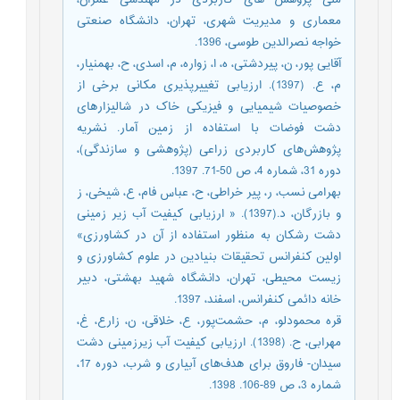
معماری و مدیریت شهری، تهران، دانشگاه صنعتی
خواجه نصرالدین طوسی، 1396.
آقایی پور، ن، پیردشتی، ه، ا، زواره، م، اسدی، ح، بهمنیار،
م، ع. (1397). ارزیابی تغییرپذیری مکانی برخی از
خصوصیات شیمیایی و فیزیکی خاک در شالیزار‌های
دشت فوضات با استفاده از زمین آمار. نشریه
پژوهش‌های کاربردی زراعی (پژوهشی و سازندگی)،
دوره 31، شماره 4، ص 50-71. 1397.
بهرامی نسب، ر، پیر خراطی، ح، عباس فام، ع، شیخی، ز
و بازرگان، د.(1397). « ارزیابی کیفیت آب زیر زمینی
دشت رشکان به منظور استفاده از آن در کشاورزی»
اولین کنفرانس تحقیقات بنیادین در علوم کشاورزی و
زیست محیطی، تهران، دانشگاه شهید بهشتی، دبیر
خانه دائمی کنفرانس، اسفند، 1397.
قره محمودلو، م، حشمت‌پور، ع، خلاقی، ن، زارع، غ،
مهرابی، ح. (1398). ارزیابی کیفیت آب زیرزمینی دشت
سیدان- فاروق برای هدف‌های آبیاری و شرب، دوره 17،
شماره 3، ص 89-106. 1398.