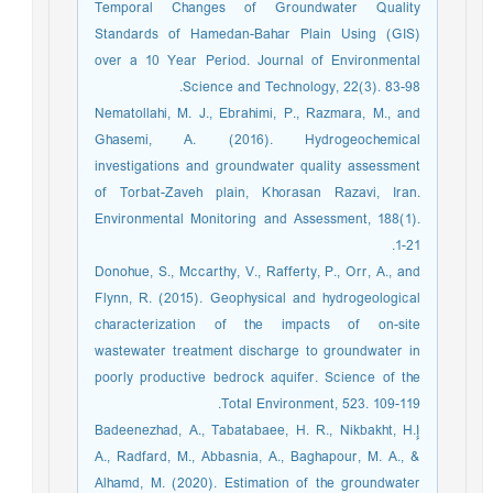
Temporal Changes of Groundwater Quality
Standards of Hamedan-Bahar Plain Using (GIS)
over a 10 Year Period. Journal of Environmental
Science and Technology, 22(3). 83-98.
Nematollahi, M. J., Ebrahimi, P., Razmara, M., and
Ghasemi, A. (2016). Hydrogeochemical
investigations and groundwater quality assessment
of Torbat-Zaveh plain, Khorasan Razavi, Iran.
Environmental Monitoring and Assessment, 188(1).
1-21.
Donohue, S., Mccarthy, V., Rafferty, P., Orr, A., and
Flynn, R. (2015). Geophysical and hydrogeological
characterization of the impacts of on-site
wastewater treatment discharge to groundwater in
poorly productive bedrock aquifer. Science of the
Total Environment, 523. 109-119.
إBadeenezhad, A., Tabatabaee, H. R., Nikbakht, H.
A., Radfard, M., Abbasnia, A., Baghapour, M. A., &
Alhamd, M. (2020). Estimation of the groundwater