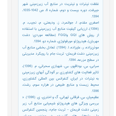
غلظت نیترات و نیتریت در منابع آب زیرزمینی شهر
جیرفت، دوره بیست و دوم، شماره 6، ص 1042-1035،
1394.
اصغری مقدم، ا، جوانمرد، ز، ودیعتی، م، نجیب، م.
(1394)، ارزیابی کیفیت منابع آب زیرزمینی با استفاده
از روش های GQI وFGQI (مطالعه موردی: دشت
مهربان)، هیدروژئو مورفولوژی، شماره دو، 1394.
موذن‌زاده، ر، علیزاده، ا. (1394). تعادل بخشی منابع آب
زیرزمینی دشت فریمان- تربت جام با رویکرد مدیریتی
در سطح مزرعه، 1394.
سرابی، س، بوداقپور، س، شهبازی سحرانی، م. (1396)،
تاثیر فعالیت های کشاورزی بر آلودگی آبهای زیرزمینی
به نیترات در ایران، کنفرانس بین المللی کشاورزی،
محیط زیست و منابع طبیعی در هزاره سوم، رشت،
1396.
عظیمیان، س، فرقانی تهرانی، گ و اختری، ی. (1396). «
بررسی ویزگی های هیدروژئو شیمیایی منابع آب زیر
زمینی دشت فریمان – تربت جام»، پنجمین کنفرانس
ملی پژوهش های کاربردی در مهندسی عمران،