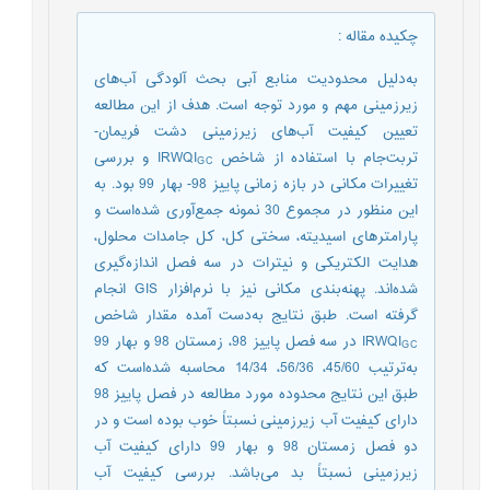
چکیده مقاله
:
به‌دلیل محدودیت منابع آبی بحث آلودگی آب‌های
زیرزمینی مهم و مورد توجه است. هدف از این مطالعه
تعیین کیفیت آب‌های زیرزمینی دشت فریمان-
تربت‌جام با استفاده از شاخص IRWQI
و بررسی
GC
تغییرات مکانی در بازه زمانی پاییز 98- بهار 99 بود. به
این منظور در مجموع 30 نمونه جمع‌آوری شده‌است و
پارامترهای اسیدیته، سختی کل، کل جامدات محلول،
هدایت الکتریکی و نیترات در سه فصل اندازه‌گیری
شده‌اند. پهنه‌بندی مکانی نیز با نرم‌افزار GIS انجام
گرفته است. طبق نتایج به‌دست آمده مقدار شاخص
IRWQI
در سه فصل پاییز 98، زمستان 98 و بهار 99
GC
به‌ترتیب 45/60، 56/36، 14/34 محاسبه شده‌است که
طبق این نتایج محدوده مورد مطالعه در فصل پاییز 98
دارای کیفیت آب زیرزمینی نسبتاً خوب بوده است و در
دو فصل زمستان 98 و بهار 99 دارای کیفیت آب
زیرزمینی نسبتاً بد می‌باشد. بررسی کیفیت آب