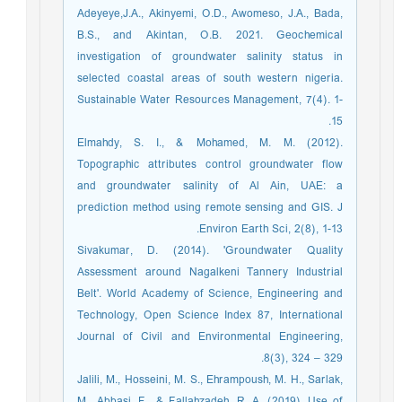
Adeyeye,J.A., Akinyemi, O.D., Awomeso, J.A., Bada,
B.S., and Akintan, O.B. 2021. Geochemical
investigation of groundwater salinity status in
selected coastal areas of south western nigeria.
Sustainable Water Resources Management, 7(4). 1-
15.
Elmahdy, S. I., & Mohamed, M. M. (2012).
Topographic attributes control groundwater flow
and groundwater salinity of Al Ain, UAE: a
prediction method using remote sensing and GIS. J
Environ Earth Sci, 2(8), 1-13.‏
Sivakumar, D. (2014). 'Groundwater Quality
Assessment around Nagalkeni Tannery Industrial
Belt'. World Academy of Science, Engineering and
Technology, Open Science Index 87, International
Journal of Civil and Environmental Engineering,
8(3), 324 – 329.
Jalili, M., Hosseini, M. S., Ehrampoush, M. H., Sarlak,
M., Abbasi, F., & Fallahzadeh, R. A. (2019). Use of