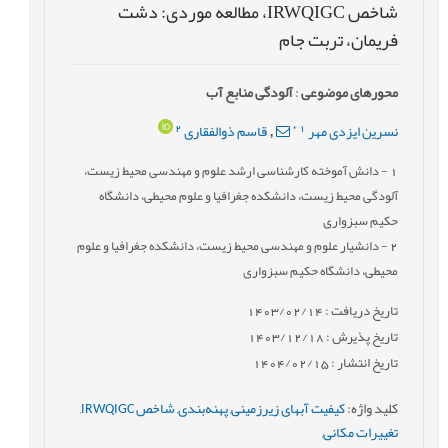
شاخص IRWQIGC، مطالعه موردی: دشت
فریمان، تربت جام
محورهای موضوعی
:
آلودگی منابع آب
2
*
1
نسرین ایزدی مهر
قاسم ذوالفقاری
,
1
- دانش آموخته کارشناسی ارشد علوم و مهندسی محیط زیست،
آلودگی محیط زیست، دانشکده جغرافیا و علوم محیطی، دانشگاه
حکیم سبزواری
2
- دانشیار علوم و مهندسی محیط زیست، دانشکده جغرافیا و علوم
محیطی، دانشگاه حکیم سبزواری
تاریخ دریافت : 1403/02/14
تاریخ پذیرش : 1403/12/18
تاریخ انتشار : 1404/02/15
کلید واژه
:
کیفیت آبهای زیرزمینی
,
پهنه‌بندی
,
شاخص IRWQIGC
,
تغییرات مکانی
,