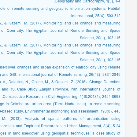
Geography and Cartography, 1(3), 1-4.
role of remote sensing and geographic information systems. Habitat
international, 25(4), 503-512.
 A., & Kazemi, M. (2017). Monitoring land use change and measuring
se of Qom city. The Egyptian Journal of Remote Sensing and Space
Science, 20(1), 103-116.
 A., & Kazemi, M. (2017). Monitoring land use change and measuring
se of Qom city. The Egyptian Journal of Remote Sensing and Space
Science, 20(1), 103-116.
 use/cover changes and urban expansion of Nairobi city using remote
 and GIS. International journal of Remote sensing, 26(13), 2831-2849.
gh, V., Dalezios, N., Ghane, M., & Qasemi, Z. (2018). Change Detection
nd RS, Case Study: Zanjan Province, Iran. International Journal of
Constructive Research in Civil Engineering, 4(10.20431), 2454-8693.
ange in Coimbatore urban area (Tamil Nadu, India)—a remote sensing
-based study. Environmental monitoring and assessment, 190(8), 445.
M. (2013). Analysis of spatial patterns of urbanisation using
heoretical and Empirical Researches in Urban Management, 8(4), 5-24.
ges in land use/cover using geospatial techniques: a case study of