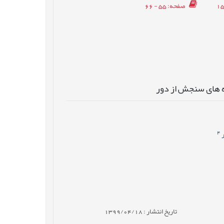
صفحه
: 55 - 66
ده های سنجش از دور
4
تاریخ انتشار : 1399/04/18