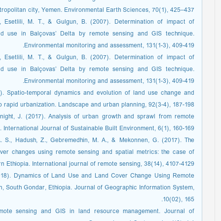
opolitan city, Yemen. Environmental Earth Sciences, 70(1), 425–437.
., Esetlili, M. T., & Gulgun, B. (2007). Determination of impact of
and use in Balçovas’ Delta by remote sensing and GIS technique.
Environmental monitoring and assessment, 131(1-3), 409-419.
., Esetlili, M. T., & Gulgun, B. (2007). Determination of impact of
and use in Balçovas’ Delta by remote sensing and GIS technique.
Environmental monitoring and assessment, 131(1-3), 409-419.
9). Spatio-temporal dynamics and evolution of land use change and
o rapid urbanization. Landscape and urban planning, 92(3-4), 187-198.
Knight, J. (2017). Analysis of urban growth and sprawl from remote
International Journal of Sustainable Built Environment, 6(1), 160-169.
A. S., Hadush, Z., Gebremedhin, M. A., & Mekonnen, G. (2017). The
ver changes using remote sensing and spatial metrics: the case of
rn Ethiopia. International journal of remote sensing, 38(14), 4107-4129.
 (2018). Dynamics of Land Use and Land Cover Change Using Remote
 South Gondar, Ethiopia. Journal of Geographic Information System,
10(02), 165.
emote sensing and GIS in land resource management. Journal of