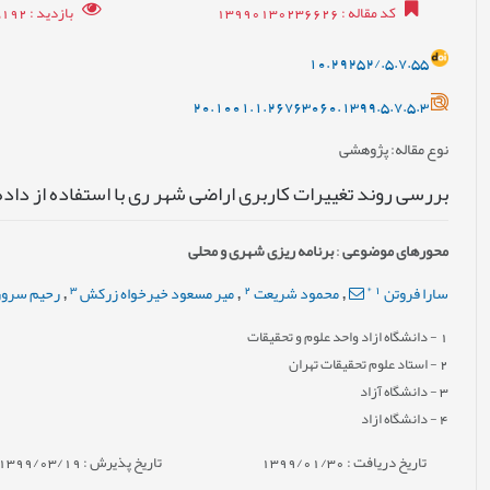
کد مقاله
: 13990130236626
بازدید
: 15192
10.29252/.5.7.55
20.1001.1.26763060.1399.5.7.5.3
نوع مقاله
: پژوهشی
بررسی روند تغییرات کاربری اراضی شهر ری با استفاده از دا
محورهای موضوعی
:
برنامه ریزی شهری و محلی
3
2
*
1
سارا فروتن
محمود شریعت
میر مسعود خیرخواه زرکش
رحیم سرور
,
,
,
1
- دانشگاه ازاد واحد علوم و تحقیقات
2
- استاد علوم تحقیقات تهران
3
- دانشگاه آزاد
4
- دانشگاه ازاد
تاریخ دریافت : 1399/01/30
تاریخ پذیرش : 1399/03/19