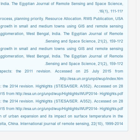
, India. The Egyptian Journal of Remote Sensing and Space Science,
16(1), 111-117.
process, planning priority. Resource Allocation. RWS Publication, USA.
an growth in small and medium towns using GIS and remote sensing
gglomeration, West Bengal, India. The Egyptian Journal of Remote
Sensing and Space Science, 21(2), 159-172.
an growth in small and medium towns using GIS and remote sensing
gglomeration, West Bengal, India. The Egyptian Journal of Remote
Sensing and Space Science, 21(2), 159-172.
ospects: the 2011 revision. Accessed on 25 July 2015 from
http://esa.un.org/unpd/wup/index.htm.
: the 2014 revision. Highlights (ST/ESA/SER. A/352). Accessed on 28
15 from http://esa.un.org/unpd/wup/Highlights/WUP2014- Highlights.pdf.
: the 2014 revision. Highlights (ST/ESA/SER. A/352). Accessed on 28
15 from http://esa.un.org/unpd/wup/Highlights/WUP2014- Highlights.pdf.
n of urban expansion and its impact on surface temperature in the
lta, China. International journal of remote sensing, 22(10), 1999-2014.