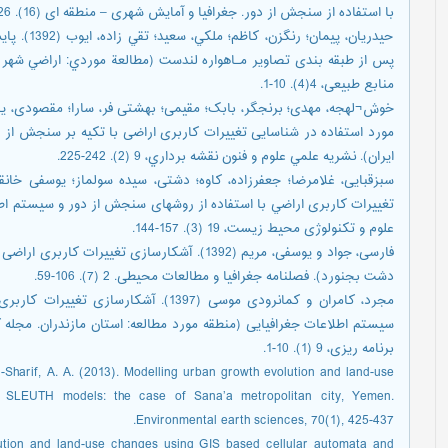
با استفاده از سنجش از دور. جغرافیا و آمایش شهری – منطقه ای (16). 126-111.
حیدریان، پی
پس از طبقه بندی تصاویر مـاهواره لندست (مطالعة موردي: اراضي شهر ت
منابع طبیعی، 4(4). 10-1.
ایران). نشريه علمي علوم و فنون نقشه برداري، 9 (2). 242-225.
تغييرات كاربری اراضي با استفاده از روشهای سنجش از دور و سيستم اطل
علوم و تکنولوژی محيط زيست، 19 (3). 157-144.
فارسی، جواد و یوسفی، مریم (1392). آشکارسازی تغی
دشت بجنورد). فصلنامه جغرافیا و مطالعات محیطی. 2 (7). 106-59.
مجرد، کامران و کمانرودی موسی (1397). آش
سیستم اطلاعات جغرافیایی (منطقه مورد مطالعه: استان مازندران. مجله
برنامه ریزی، 9 (1). 10-1.
 Al-Sharif, A. A. (2013). Modelling urban growth evolution and land-use
 SLEUTH models: the case of Sana’a metropolitan city, Yemen.
Environmental earth sciences, 70(1), 425-437.
olution and land-use changes using GIS based cellular automata and