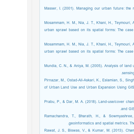
Masser, I. (2001). Managing our urban future: the 
Mosammam, H. M., Nia, J. T., Khani, H., Teymouri,
urban sprawl based on its spatial forms: The ca
Mosammam, H. M., Nia, J. T., Khani, H., Teymouri,
urban sprawl based on its spatial forms: The ca
Mundia, C. N., & Aniya, M. (2005). Analysis of land
sensing
Pirnazar, M., Ostad-Ali-Askari, K., Eslamian, S., Sin
of Urban Land Use and Urban Expansion Using GIS a
Prabu, P., & Dar, M. A. (2018). Land-use/cover ch
and GIS
Ramachandra, T., Bharath, H., & Sowmyashree, 
geoinformatics and spatial metrics. T
Rawat, J. S., Biswas, V., & Kumar, M. (2013). Chan