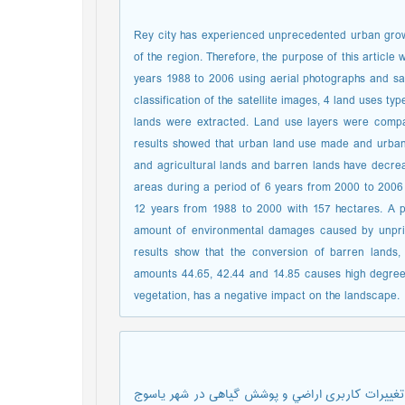
Rey city has experienced unprecedented urban growt
of the region. Therefore, the purpose of this article
years 1988 to 2006 using aerial photographs and sa
classification of the satellite images, 4 land uses t
lands were extracted. Land use layers were compa
results showed that urban land use made and urban
and agricultural lands and barren lands have decrea
areas during a period of 6 years from 2000 to 2006 
12 years from 1988 to 2000 with 157 hectares. A 
amount of environmental damages caused by unprinc
results show that the conversion of barren lands,
amounts 44.65, 42.44 and 14.85 causes high degree
vegetation, has a negative impact on the landscape.
د، مهدی؛ عباسی، حجت الله (1394). آشکارسازی تغييرات كاربری اراضي و پوشش گیاهی در شهر یاسوج