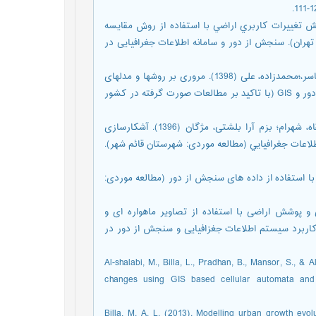
مان؛ رنگزن، کاظم؛ ملكي، سعید؛ تقي زاده، ایوب (1392). پايش تغييرات كاربري اراضي با استفاده از روش مقایسه
هران). سنجش از دور و سامانه اطلاعات جغرافیایی در
خوش¬لهجه، مهدی؛ برنجگر، بابک؛ مقیمی؛ بهشتی فر، سارا؛ مقصودی، یاسر،؛محمدزاده، علی (1398). مروری بر روشها و مدلهای
مورد استفاده در شناسایی تغییرات کاربری اراضی با تکیه بر سنجش از دور و GIS (با تاکید بر مطالعات صورت گرفته در کشور
سبزقبایی، غلامرضا؛ جعفرزاده، کاوه؛ دشتی، سیده سولماز؛ یوسفی خانقاه، شهرام؛ بزم آرا بلشتی، مژگان (1396). آشکارسازی
اعات جغرافيايي (مطالعه موردی: شهرستان قائم شهر).
یرات کاربری اراضی با استفاده از داده های سنجش از دور (مطالعه موردی:
کارسازی تغییرات کاربری و پوشش اراضی با استفاده از تصاویر ماهواره ای و
 کاربرد سیستم اطلاعات جغزافیایی و سنجش از دور در
Al-shalabi, M., Billa, L., Pradhan, B., Mansor, S., &
changes using GIS based cellular automata and
Billa, M. A. L. (2013). Modelling urban growth ev