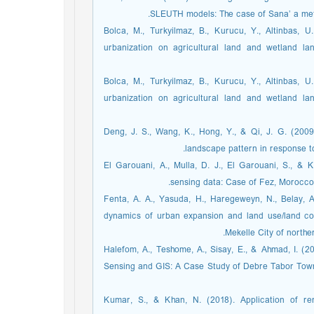
SLEUTH models: The case of Sana’ a metr
Bolca, M., Turkyilmaz, B., Kurucu, Y., Altinbas, U
urbanization on agricultural land and wetland l
Bolca, M., Turkyilmaz, B., Kurucu, Y., Altinbas, U
urbanization on agricultural land and wetland l
Deng, J. S., Wang, K., Hong, Y., & Qi, J. G. (200
landscape pattern in response t
El Garouani, A., Mulla, D. J., El Garouani, S., & 
sensing data: Case of Fez, Morocco. 
Fenta, A. A., Yasuda, H., Haregeweyn, N., Belay, 
dynamics of urban expansion and land use/land co
Mekelle City of northe
Halefom, A., Teshome, A., Sisay, E., & Ahmad, I.
Sensing and GIS: A Case Study of Debre Tabor Town,
Kumar, S., & Khan, N. (2018). Application of r