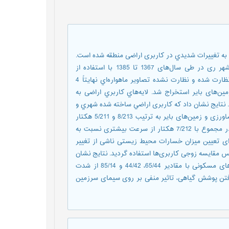
 به تغييرات شديدي در کاربری‌ اراضی منطقه شده است.
از این رو هدف از این مقاله بررسی تغییرات مساحت کاربری اراضی شهر ری در طی سال‌های 1367 تا 1385 با استفاده از
عکس‌های هوایی و تصاویر ماهواره‌ لندست و IRS است. با طبقه‌بندي نظارت شده و نظارت نشده تصاوير ماهواره‌اي نهایتاً 4
‌های بایر استخراج شد. لایه‌هاي کاربري اراضی به
 نتايج نشان داد که کاربری اراضي ساخته شده شهري و
فضای سبز شهری به ترتیب 7/369 و 6/55 هکتار افزایش و زمین‌های کشاورزی و زمین‌های بایر به ترتیب 8/213 و 5/211 هکتار
کاهش داشته‌اند. رشد مناطق مسکونی طی دوره 6 ساله 1379 تا 1385 در مجموع با 7/212 هکتار از سرعت بیشتری نسبت به
رخوردار بوده است. برای تعیین میزان خسارات محیط زیستی ناشی از تغییر
یس مقايسه زوجی کاربری‌ها استفاده گردید. نتایج نشان
می‌دهد تبدیل زمین‌های بایر، کشاورزی و فضای سبز شهری به زمین های مسکونی با مقادیر 65/44، 44/42 و 85/14 از شدت
رفتن پوشش گیاهی، تاثیر منفی بر روی سیمای سرزمین