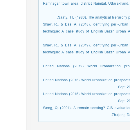
Ramnagar town area, district Nainital, Uttarakhand
Saaty, T,L (1980). The analytical hierarchy 
Shaw, R., & Das, A. (2018). Identifying peri-urb
technique: A case study of English Bazar Urban A
Shaw, R., & Das, A. (2019). Identifying peri-urb
technique: A case study of English Bazar Urban A
United Nations (2012) World urbanization pr
United Nations (2015) World urbanization prospects
Sept 20
United Nations (2015) World urbanization prospects
Sept 20
Weng, Q. (2001). A remote sensing? GIS evaluatio
Zhujiang De