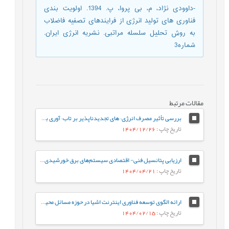
-داوودی نژاد، م، بی پروا، پ. 1394. اولویت بندی
فناوری های تولید انرژی از فرایندهای تصفیه فاضلاب
به روش تحلیل سلسله مراتبی. نشریه انرژی ایران.
شماره3
مقالات مرتبط
بررسی تأثیر مصرف انرژی¬های تجدیدناپذیر بر تاب¬آوری بوم‌شناختی ایران با استفاده از مدل ARDL
تاریخ چاپ
: 1404/12/26
ارزیابی پتانسیل فنی- اقتصادی سیستم‌های برق خورشیدی در ساختمان¬های مسکونی در استان گیلان
تاریخ چاپ
: 1404/04/21
ارائه الگوی توسعه فناوری اینترنت اشیا در حوزه مسائل محیطزیست و انرژی بهمنظور تحقق اهداف توسعه پایدار
تاریخ چاپ
: 1404/02/15