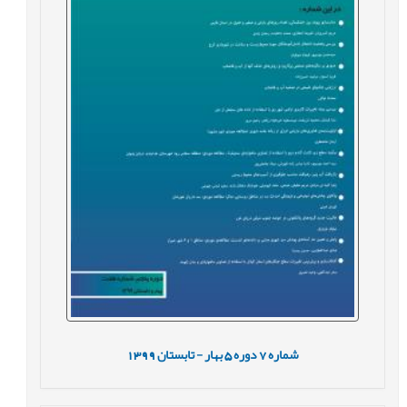
شماره
7
دوره
5
بهار - تابستان
1399