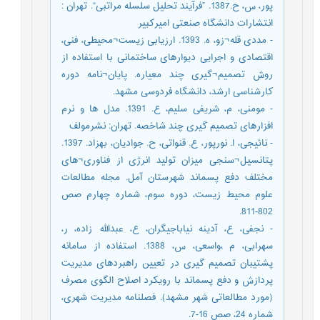
پور، س، ح.1387. ”فرآیند تحلیل سلسله مراتبی“. تهران :
انتشارات دانشگاه صنعتی امیرکبیر
- مددی قله¬زو، ه. 1393. ارزیابی زیست¬محیطی، فنی،
اقتصادی و اجرایی دیوارهای ساختمانی با استفاده از
روش تصمیم¬گیری چند معیاره. پایان¬نامه دوره
کارشناسی ارشد، دانشگاه فردوسی مشهد.
- مومنی، م، شریفی سلیم، ع. 1391. مدل ها و نرم
افزارهای تصمیم گیری چند شاخصه. تهران: نشرمولف
- نائیجی، ا. نورپور، ع. قنواتی، ح. جوادیان، بهزاد. 1397.
پتانسیل¬سنجی میزان تولید انرژی از فناوری¬های
مختلف دفع پسماند شهرستان آمل. مجله مطالعات
علوم محیط زیست، دوره سوم، شماره چهارم صص
802-811.
- نجفی، ع، آدینه نیاباجیگران، ع، عبدالله زاده، ر،
سهرابی، م ،واسعی، س، 1388. استفاده از سامانه
پشتیبان تصمیم گیری در تعیین راهبردهای مدیریت
پردازش و دفع پسماند با رویکرد اصلاح الگوی مصرف
(مورد مطالعاتی شهر مشهد). فصلنامه مدیریت شهری،
شماره 24، صص 16-7.