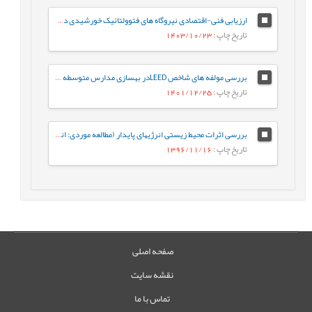
ارزیابی فنی-اقتصادی نیروگاه های فتوولتائیک خورشیدی در استان گیلان
تاریخ چاپ
: 1403/10/23
بررسی مولفه های شاخص LEEDدر بهسازی مدارس متوسطه دوم استان سمنان با رویکرد اکولوژیک
تاریخ چاپ
: 1401/12/25
بررسی اثرات محیط زیستی انرژیهای پایدار (مطالعه موردی: انرژي‌هاي خورشیدی، باد و هیدروالکتریک)
تاریخ چاپ
: 1396/11/16
صفحه اصلی
نقشه سایت
تماس با ما