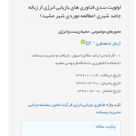
اولویت بندی فناوری های بازیابی انرژی از زباله
جامد شهری (مطالعه موردی شهر مشهد)
محورهای موضوعی
:
محیط زیست و انرژی
*
1
آرمان شاهنظری
1
- کارشناس ارشد مکانیزاسیون – بازیافت و مدیریت پسماند،
دانشکده کشاورزی، دانشگاه فردوسی مشهد
تاریخ دریافت : 1399/01/04
تاریخ پذیرش : 1399/03/20
تاریخ انتشار : 1399/04/18
کلید واژه
:
فناوری بازیابی انرژی
,
فرآیند تحلیل سلسله مراتبی
,
مدیریت پسماند
,
چکیده مقاله
: