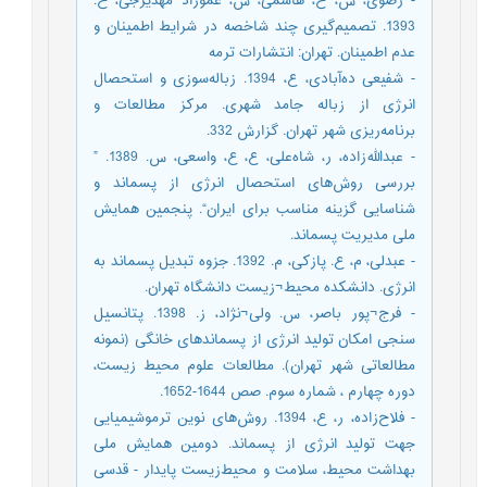
- رضوی، س، ح، هاشمی، س، عموزاد مهدیرجی، ح.
1393. تصمیم‌گیری چند شاخصه در شرایط اطمینان و
عدم اطمینان. تهران: انتشارات ترمه
- شفیعی ده‌آبادی، ع، 1394. زباله‌سوزی و استحصال
انرژی از زباله‌ جامد شهری. مرکز مطالعات و
برنامه‌ریزی شهر تهران. گزارش 332.
- عبدالله‌زاده، ر، شاه‌علی، ع، ع، واسعی، س. 1389. ”
بررسی روش‌های استحصال انرژی از پسماند و
شناسایی گزینه مناسب برای ایران“. پنجمین همایش
ملی مدیریت پسماند.
- عبدلی، م، ع. پازکی، م. 1392. جزوه تبدیل پسماند به
انرژی. دانشکده محیط¬زیست دانشگاه تهران.
- فرج¬پور باصر، س. ولی¬نژاد، ز. 1398. پتانسیل
سنجی امکان تولید انرژی از پسماندهای خانگی (نمونه
مطالعاتی شهر تهران). مطالعات علوم محیط زیست،
دوره چهارم ، شماره سوم. صص 1644-1652.
- فلاح‌زاده، ر، ع، 1394. روش‌های نوین ترموشیمیایی
جهت تولید انرژی از پسماند. دومین همایش ملی
بهداشت محیط، سلامت و محیط‌زیست پایدار - قدسی