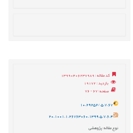
کد مقاله
: 13990406237989
بازدید
: 19172
صفحه
: 67 - 76
10.29252/.5.7.67
20.1001.1.26763060.1399.5.7.6.4
نوع مقاله
: پژوهشی