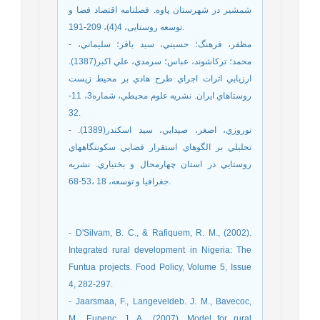
شمشیر در شهرستان پاوه. فصلنامه اقتصاد فضا و
توسعه روستایی، 4(4)، 209-191.
- مظفر، فرهنگ؛ حسيني، سيد باقر؛ سليماني،
محمد؛ تركاشوند، عباس؛ سرمدي، علي اكبر(1387).
ارزيابي اثرات اجراي طرح هادي بر محيط زيست
روستاهاي ايران. نشريه علوم محيطي، شماره3، 11-
32.
- نوروزي، اصغر، صيدايي، سيد اسكندر(1389).
تحليلي بر الگوهاي استقرار فضايي سكونتگاههاي
روستايي در استان چهارمحال و بختياري. نشريه
جغرافيا و توسعه، 18 ،53-68.
- D'Silvam, B. C., & Rafiquem, R. M., (2002).
Integrated rural development in Nigeria: The
Funtua projects. Food Policy, Volume 5, Issue
4, 282-297.
- Jaarsmaa, F., Langeveldeb. J. M., Bavecoc,
M., Eupenc, J. A., (2007). Model for rural