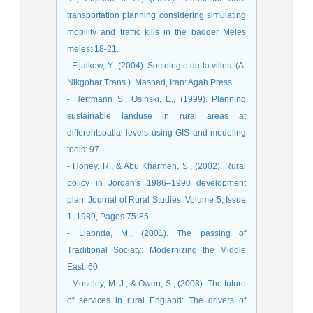
transportation planning considering simulating
mobility and traffic kills in the badger Meles
meles: 18-21.
- Fijalkow, Y., (2004). Sociologie de la villes. (A.
Nikgohar Trans.). Mashad, Iran: Agah Press.
- Herrmann S., Osinski, E., (1999). Planning
sustainable landuse in rural areas at
differentspatial levels using GIS and modeling
tools: 97.
- Honey. R., & Abu Kharmeh, S., (2002). Rural
policy in Jordan's 1986–1990 development
plan, Journal of Rural Studies, Volume 5, Issue
1, 1989, Pages 75-85.
- Liabnda, M., (2001). The passing of
Traditional Sociaty: Modernizing the Middle
East: 60.
- Moseley, M. J., & Owen, S., (2008). The future
of services in rural England: The drivers of