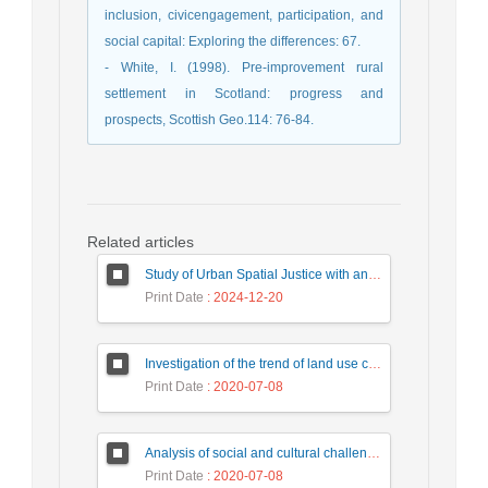
inclusion, civicengagement, participation, and
social capital: Exploring the differences: 67.
- White, I. (1998). Pre-improvement rural
settlement in Scotland: progress and
prospects, Scottish Geo.114: 76-84.
Related articles
Study of Urban Spatial Justice with an Emphasis on Distribution of urban services, Case study: Bandar anzali city
Print Date
: 2024-12-20
Investigation of the trend of land use changes in Rey city using remote sensing data
Print Date
: 2020-07-08
Analysis of social and cultural challenges of dam construction in affected rural areas; Case study: Darian Hawraman da
Print Date
: 2020-07-08