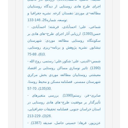
اجرای طرح هادی روستایی از دیدگاه روستاییان
مطالعه¬ی موردی: دهستان کرخه. نشريه جغرافیا و
توسعه، شماره26، 146-133.
- شماعی، علی؛ احمدآبادی، فرشته؛ احمدآبادی،
حسن(1393). ارزیابی آثار اجرای طرح¬های هادی بر
سکونتگاه روستایی مطالعه موردی: شهرستان
نیشابور. نشریه پژوهش و برنامه¬ریزی روستایی،
3(6)، 88-75.
- شمس¬الدینی، علی؛ شکور،علي؛ رستمی، روح الله
(1390). تاثیر نوسازي مساکن روستایی بر اقتصاد
معیشتی روستاییان مطالعه موردي بخش مرکزي
شهرستان ممسنی. فصلنامه مسکن و محیط روستا،
30(135)، 70-57.
- صابری¬فر، رستم(1390). بررسی متغیرهای
تأثیرگذار بر موفقیت طرح¬های هادی روستایی در
استان خراسان جنوبی. فصلنامه تحقیقات جغرافیایی،
26(3)، 229-213.
- عزیزپور، فرهاد؛ حسینی حاصل، صدیقه (1387).