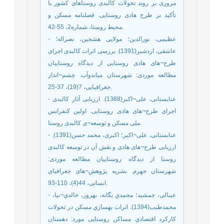
مروری بر روند تحولات کالبدی روستاهای کشور با
تأکید بر طرح هادی روستایی. فصلنامه مسکن و
محیط روستا، شماره2، 55-42.
- عظیمی، نورالدین؛ مولایی هشجین، نصراله؛
عاشقی، اردشیر(1391). بررسی اثرات کالبدی اجرای
طرح¬های هادی روستایی از دیدگاه روستاییان
مطالعه موردی: شهرستان میاندوآب. چشم¬انداز
جغرافیایی، 7(19)، 37-25.
- عنابستانی، علی¬اکبر(1388). ارزیابی آثار کالبدی
اجرای طرح¬های هادی روستایی. اولین کنفرانس
ملی مسکن و توسعه¬ی کالبدی روستا.
- عنابستانی، علی¬اکبر؛ اکبری، محمد حسن(1391).
ارزیابی طرح¬های هادی و نقش آن در توسعه کالبدی
روستا از دیدگاه روستاییان مطالعه موردی:
شهرستان جهرم. نشریه پژوهش¬های جغرافیای
انسانی، 44(4)، 110-93.
- عینالی، جمشید؛ محمدي یگانه، بهروز، خالدي¬نیا،
محمدطیب(1394). اثرات بهسازي مسکن در تحولات
کارکرد اقتصادي مساکن روستایی مورد: دهستان