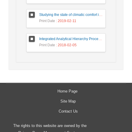
Studying the state of climatic comfort in historical and ancient museum site of Booye- Amlash for tourism
Print Date
: 2019-02-11
Integrated Analytical Hierarchy Process (AHP) and GIS for Land use Suitability Analysis
Print Date
: 2018-02-05
Home Page
Site Map
Contact Us
The rights to this website are owned by the