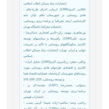
انتشارات بنیاد مسکن انقلاب اسلامی.
- باقلانی، کبری(1386). ارزیابی اجرای طرح¬های
هادی روستایی در شهرستان ایلام. پایان نامه
کارشناسی ارشد جغرافیا و برنامه¬ریزی روستایی،
دانشکده جغرافیا دانشگاه تهران.
- پورطاهری، مهدی؛ رکن¬الدین افتخاری، عبدالرضا؛
بدری، علی(1390). راهبردها و سیاستهای توسعه
کالبدی سکونتگاههای روستایی با تأکید بر تجربیات
جهانی و ایران. تهران: انتشارات بنیاد مسکن انقلاب
اسلامی.
- توکلی، جعفر؛ رزلاسری، اکرم(1395). تحلیل اثرات
کالبدي و اقتصادي طرحهاي هادي روستایی مورد:
روستاهاي شهرستان کرمانشاه. فصلنامه اقتصاد فضا
و توسعه روستایی، 5(2)، 160-141.
- رضوانی، محمدرضا (1387). مقدمه¬ای بر
برنامه¬ریزی توسعه روستایی در ایران. تهران:
انتشارات قومس.
- ریاحی، وحید؛ سالمی¬زاده، شیما؛ کرمی نسب،
صدیقه؛ حاتمی، فاطمه(1395). ارزیابی آثار کالبدی